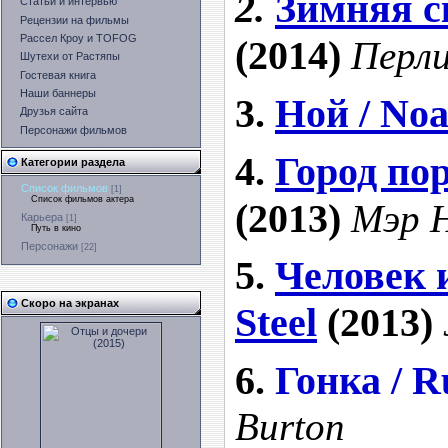
2.
Зимняя ск
Статьи и интервью
Рецензии на фильмы
Рассел Кроу и TOFOG
(2014)
Перл
Шутехи от Растяпы
Гостевая книга
Наши баннеры
3.
Ной / No
Друзья сайта
Персонажи фильмов
4.
Город пор
Категории раздела
Список фильмов
[1]
Список фильмов актера
(2013)
Мэр 
Карьера
[1]
Путь в кино
Персонажи
[22]
5.
Человек и
Скоро на экранах
Steel
(2013)
6.
Гонка / R
Burton