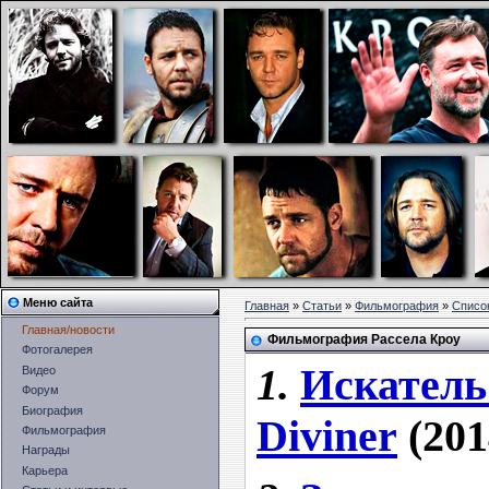
Меню сайта
Главная
»
Статьи
»
Фильмография
»
Списо
Главная/новости
Фильмография Рассела Кроу
Фотогалерея
1.
Искатель
Видео
Форум
Биография
Diviner
(201
Фильмография
Награды
Карьера