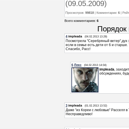
(09.05.2009)
Просмотров
:
99818
|
Комментарии
:
6
|
Рейт
Всего комментариев
:
6
Порядок 
4
impleada
(04.02.2013 13:29)
Посмотрела "Серебряный ветер",дух 
если в семье есть дети от 6 и старше.
Спасибо, Расс!
6
Лекс
(04.02.2013 14:04)
impleada
, заходи
обсуждениях, буд
3
impleada
(01.02.2013 13:52)
Даже "из Кореи с любовью" Расселл в Т
Несправедливо!