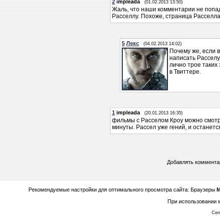
2
impleada
(01.02.2013 13:50)
Жаль, что наши комментарии не попад
Расселлу. Похоже, страница Расселла 
5
Лекс
(04.02.2013 14:02)
Почему же, если 
написать Расселу
лично трое таких
в Твиттере.
1
impleada
(20.01.2013 16:35)
фильмы с Расселом Кроу можно смотре
минуты. Рассел уже гений, и останется
Добавлять комментар
Рекомендуемые настройки для оптимального просмотра сайта: Браузеры
M
При использовании м
Сег