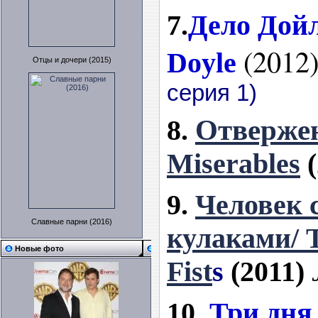
7.
Дело Дой
(2012
Doyle
Отцы и дочери (2015)
серия 1)
8.
Отвер
же
Miserables
9.
Человек 
Славные парни (2016)
кулаками/ T
Новые фото
Fist
s
(2011)
10.
Три дня 