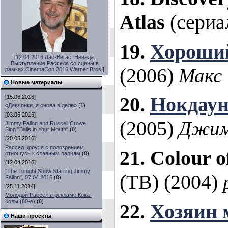
Atlas
(сериа
19.
Хороший
[
12.04.2016 Лас-Вегас, Невада.
Выступление Рассела со сцены в
(2006)
Макс
рамках CinemaCon 2016 Warner Bros.
]
Новые материалы
20.
Нокдау
[15.06.2016]
«Девчонки, я снова в деле»
(
1
)
[03.06.2016]
(2005)
Джим
Jimmy Fallon and Russell Crowe
Sing "Balls in Your Mouth"
(
0
)
[20.05.2016]
Рассел Кроу: я с подозрением
21.
Colour 
отношусь к славным парням
(
0
)
[12.04.2016]
"The Tonight Show Starring Jimmy
(ТВ) (2004)
Fallon", 07.04.2016
(
0
)
[25.11.2014]
Молодой Рассел в рекламе Кока-
Колы (80-е)
(
0
)
22.
Хозяин 
Наши проекты