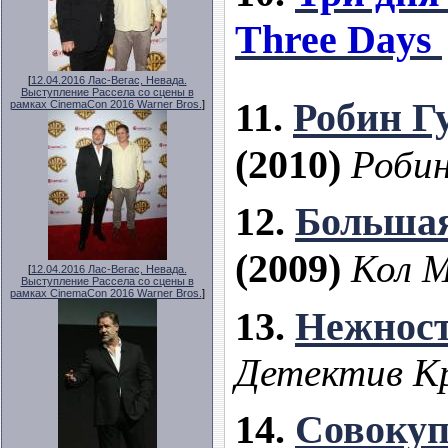
Three Days
[
12.04.2016 Лас-Вегас, Невада.
Выступление Рассела со сцены в
11.
Робин Г
рамках CinemaCon 2016 Warner Bros.
]
(2010)
Робин
12.
Большая
(2009)
Кол 
[
12.04.2016 Лас-Вегас, Невада.
Выступление Рассела со сцены в
рамках CinemaCon 2016 Warner Bros.
]
13.
Нежнос
Детектив К
14.
Совокуп