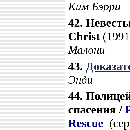
Ким Бэрри
42. Невесты
Christ
(1991
Малони
43.
Доказат
Энди
44. Полице
спасения /
P
Rescue
(сер