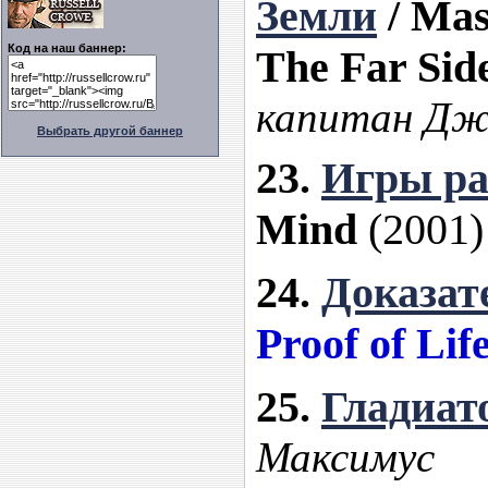
Земли
/
Mas
Код на наш баннер:
The Far Sid
капитан Дж
Выбрать другой баннер
23.
Игры ра
Mind
(2001)
24.
Доказат
Proof of Lif
25.
Гладиат
Максимус