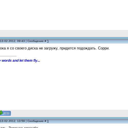
 13.02.2012, 09:43 | Сообщение #
5
ока я со своего диска не загружу, придется подождать. Сорри.
 words and let them fly...
 13.02.2012, 13:59 | Сообщение #
6