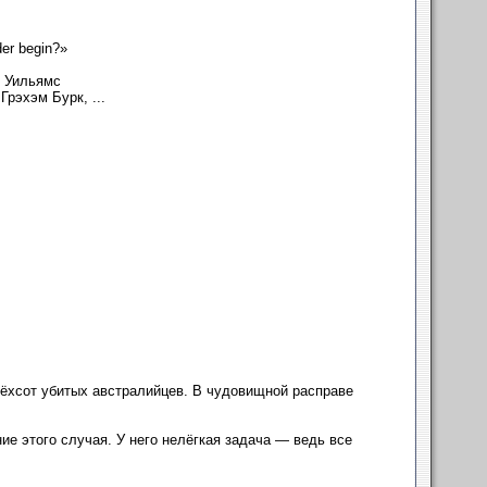
er begin?»
. Уильямс
Грэхэм Бурк, ...
рёхсот убитых австралийцев. В чудовищной расправе
е этого случая. У него нелёгкая задача — ведь все