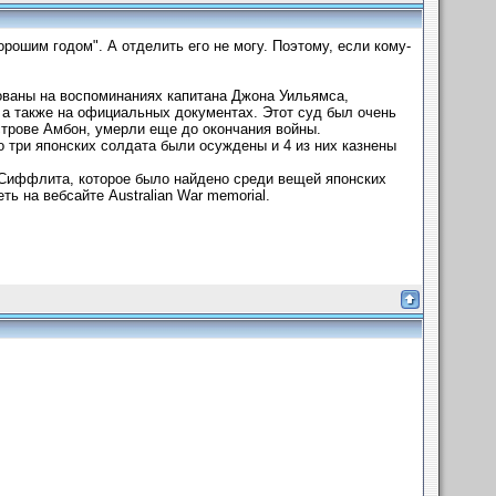
орошим годом". А отделить его не могу. Поэтому, если кому-
ованы на воспоминаниях капитана Джона Уильямса,
 а также на официальных документах. Этот суд был очень
строве Амбон, умерли еще до окончания войны.
 три японских солдата были осуждены и 4 из них казнены
 Сиффлита, которое было найдено среди вещей японских
ь на вебсайте Australian War memorial.