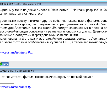
 13.02.2012, 19:41 | Сообщение #
8
о фильм у меня на диске вместе с "Нежностью", "На грани разрыва" и "Х
а, то придется скачивать все.
д военными преступниками и другие события, показанные в фильме, осн
 военного прокурора, расследовавшего преступления на острове Амбон,
ием для Австралии, так как около 3/4 солдат, захваченных в плен на о
рсонажей-японцев основаны на реальных японских солдатах. Девяносто
бращение с солдатами и гражданскими заключенными.
а основана на фото казни австралийского солдата, сержанта Леонарда
ал этого фото был опубликован в журнале LIFE, а также его можно увидет
 words and let them fly...
2.2012, 20:27 | Сообщение #
9
очет посмотреть фильм, можно скачать здесь по прямой ссылке.
 words and let them fly...