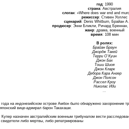
год
: 1990
страна
: Австралия
слоган
: «Where does war end and murd
режиссер
: Стивен Уоллес
сценарий
: Denis Whitburn, Брайан А
продюсер
: Энни Бликли, Ричард Бреннан, 
жанр
: драма, военный
время
: 108 мин
В ролях:
Брайан Браун
Джордж Такей
Терри О`Куин
Джон Бах
Тоши Шиоя
Джон Кларк
Дебора Кара Ангер
Джон Полсон
Рассел Кроу
Николас Иди
...
 года на индонезийском острове Амбон было обнаружено захоронение т
японский вице-адмирал барон Такахаши.
 Купер назначен австралийским военным трибуналом вести расследовани
 свидетели либо мертвы, либо репатриированы