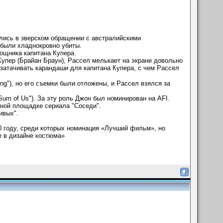
лись в зверском обращении с австралийскими
 были хладнокровно убиты.
мощника капитана Купера.
Купер (Брайан Браун), Рассел мелькает на экране довольно
 затачивать карандаши для капитана Купера, с чем Рассел
g"), но его съемки были отложены, и Рассел взялся за
Sum of Us"). За эту роль Джон был номинирован на AFI.
ной площадке сериала "Соседи".
ивых".
0 году, среди которых номинация «Лучший фильм», но
е в дизайне костюма»