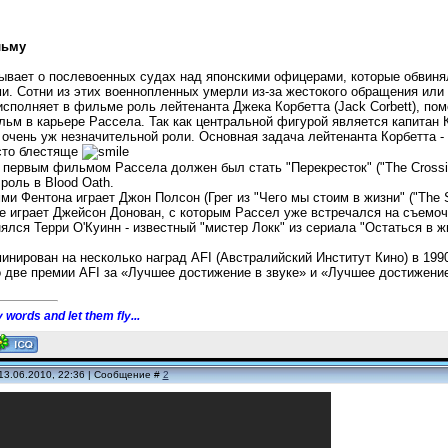
льму
ывает о послевоенных судах над японскими офицерами, которые обвиня
. Сотни из этих военнопленных умерли из-за жестокого обращения или
сполняет в фильме роль лейтенанта Джека Корбетта (Jack Corbett), по
ьм в карьере Рассела. Так как центральной фигурой является капитан 
 очень уж незначительной роли. Основная задача лейтенанта Корбетта -
сто блестяще
первым фильмом Рассела должен был стать "Перекресток" ("The Crossin
оль в Blood Oath.
и Фентона играет Джон Полсон (Грег из "Чего мы стоим в жизни" ("The 
е играет Джейсон Донован, с которым Рассел уже встречался на съемоч
ялся Терри О'Куинн - известный "мистер Локк" из сериала "Остаться в ж
нирован на несколько наград AFI (Австралийский Институт Кино) в 199
 две премии AFI за «Лучшее достижение в звуке» и «Лучшее достижени
 words and let them fly...
13.06.2010, 22:36 | Сообщение #
2