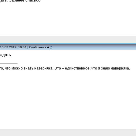
ать. Заранее спасибо.
 13.02.2012, 18:04 | Сообщение #
7
ждать.
го, что можно знать наверняка. Это – единственное, что я знаю наверняка.