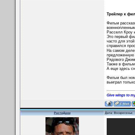
Трейлер к фи
Фильм рассказ
военнопленными
Расселл Кроу и
Это первый фил
часто для этой
справился про
На самом деле 
предложенную р
Рядового Джимм
Также в фильм
А еще здесь сн
Фильм был номи
выиграл только
Give wings to my
РастиДани
Дата: Воскресенье, 