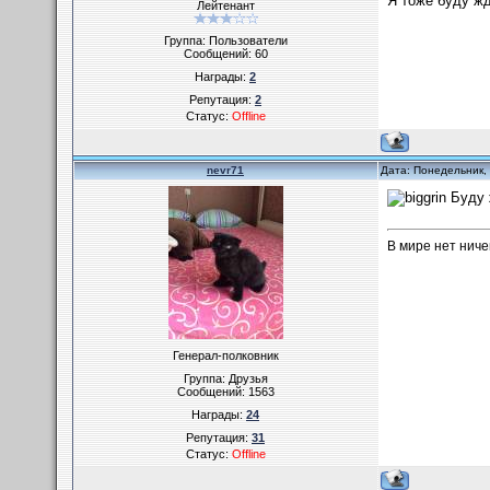
Я тоже буду жд
Лейтенант
Группа: Пользователи
Сообщений:
60
Награды:
2
Репутация:
2
Статус:
Offline
nevr71
Дата: Понедельник,
Буду 
В мире нет ниче
Генерал-полковник
Группа: Друзья
Сообщений:
1563
Награды:
24
Репутация:
31
Статус:
Offline