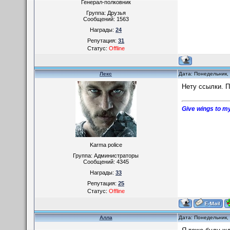
Генерал-полковник
Группа: Друзья
Сообщений:
1563
Награды:
24
Репутация:
31
Статус:
Offline
Лекс
Дата: Понедельник,
Нету ссылки. П
Give wings to my
Karma police
Группа: Администраторы
Сообщений:
4345
Награды:
33
Репутация:
25
Статус:
Offline
Алла
Дата: Понедельник,