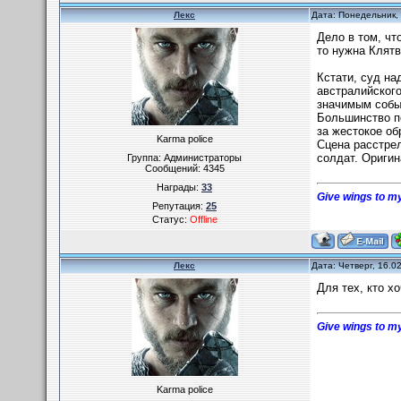
Лекс
Дата: Понедельник,
Дело в том, чт
то нужна Клятв
Кстати, суд на
австралийского
значимым событ
Большинство пе
за жестокое о
Karma police
Сцена расстрел
солдат. Оригин
Группа: Администраторы
Сообщений:
4345
Награды:
33
Give wings to my
Репутация:
25
Статус:
Offline
Лекс
Дата: Четверг, 16.0
Для тех, кто х
Give wings to my
Karma police