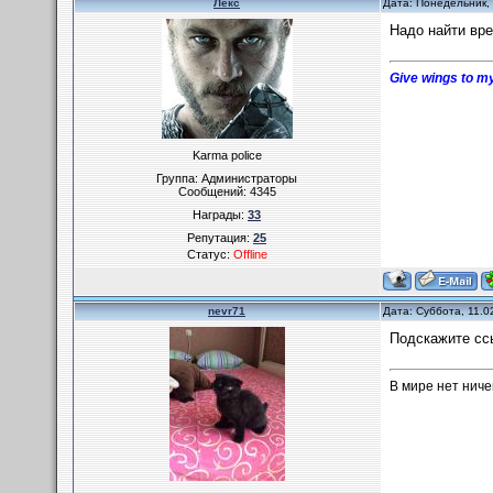
Лекс
Дата: Понедельник,
Надо найти вре
Give wings to my
Karma police
Группа: Администраторы
Сообщений:
4345
Награды:
33
Репутация:
25
Статус:
Offline
nevr71
Дата: Суббота, 11.0
Подскажите ссы
В мире нет ниче