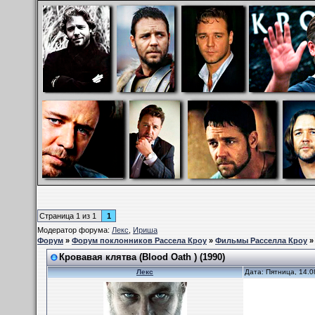
Страница
1
из
1
1
Модератор форума:
Лекс
,
Ириша
Форум
»
Форум поклонников Рассела Кроу
»
Фильмы Расселла Кроу
Кровавая клятва (Blood Oath ) (1990)
Лекс
Дата: Пятница, 14.0