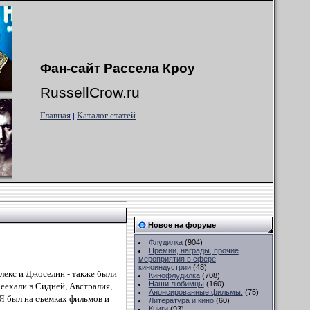
Фан-сайт Рассела Кроу
RussellCrow.ru
Главная
Каталог статей
|
Новое на форуме
Флудилка
(904)
Премии, награды, прочие
мероприятия в сфере
киноиндустрии
(48)
лекс и Джоселин - также были
Кинофлудилка
(708)
реехали в Сидней, Австралия,
Наши любимцы
(160)
Анонсированные фильмы.
(75)
"Я был на съемках фильмов и
Литература и кино
(60)
Книги
(93)