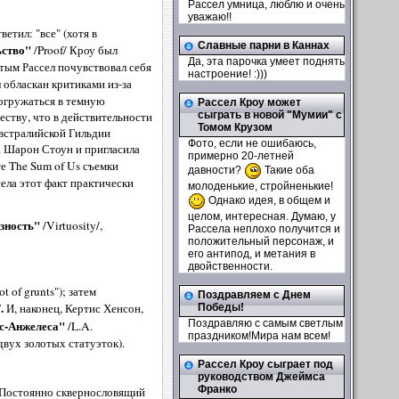
Рассел умница, люблю и очень
уважаю!!
етил: "все" (хотя в
Славные парни в Каннах
ьство"
/Proof/ Кроу был
Да, эта парочка умеет поднять
тым Рассел почувствовал себя
настроение! :)))
л обласкан критиками из-за
погружаться в темную
Рассел Кроу может
еству, что в действительности
сыграть в новой "Мумии" с
Томом Крузом
Австралийской Гильдии
Фото, если не ошибаюсь,
а Шарон Стоун и пригласила
примерно 20-летней
те The Sum of Us съемки
давности?
Такие оба
ела этот факт практически
молоденькие, стройненькие!
Однако идея, в общем и
целом, интересная. Думаю, у
зность"
/Virtuosity/,
Рассела неплохо получится и
положительный персонаж, и
его антипод, и метания в
двойственности.
 of grunts"); затем
Поздравляем с Днем
/.
И, наконец, Кертис Хенсон,
Победы!
с-Анжелеса"
Поздравляю с самым светлым
/L.A.
праздником!Мира нам всем!
двух золотых статуэток).
Рассел Кроу сыграет под
руководством Джеймса
Франко
. Постоянно сквернословящий