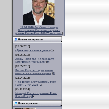
[
12.04.2016 Лас-Вегас, Невада.
Выступление Рассела со сцены в
рамках CinemaCon 2016 Warner Bros.
]
Новые материалы
[15.06.2016]
«Девчонки, я снова в деле»
(
1
)
[03.06.2016]
Jimmy Fallon and Russell Crowe
Sing "Balls in Your Mouth"
(
0
)
[20.05.2016]
Рассел Кроу: я с подозрением
отношусь к славным парням
(
0
)
[12.04.2016]
"The Tonight Show Starring Jimmy
Fallon", 07.04.2016
(
0
)
[25.11.2014]
Молодой Рассел в рекламе Кока-
Колы (80-е)
(
0
)
Наши проекты