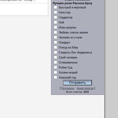
Лучшие роли Рассела Кроу
Быстрый и мертвый
Гангстер
Гладиатор
Ной
Игры разума
Любовь сквозь время
Человек из стали
Нокдаун
Поезд на Юму
Секреты Лос-Анджелеса
Свой человек
Отверженные
Робин Гуд
Хозяин морей
Хороший год
[
·
]
Результаты
Архив опросов
Всего ответов:
2215