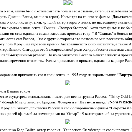
а о том, какую бы он хотел сыграть роль в этом фильме, актер без колебаний отв
"Доказател
рать Джонни Раина, главного героя). Несмотря на то, что за фильм
кого кино института как лучший актер второго плана, по настоящему знамени
"Скины"
92 на экраны вышла лента
/Romper Stomper/ - хотя этот фильм и не бы
ралии он стал одним из самых кассовых проектов года. " В "Скинах" я боялся 
изнается сам Рассел, - "но с другой стороны это позволило мне рассказать общ
 эту роль Кроу был удостоен премии Австралийского кино института, а также 
тер. Именно благодаря этой экспрессивной роли Хендо, Рассела заметила сам
"Быстрый и мертвый".
ебют
Но из-за занятости Рассела в австралийском проек
лось временно отложить. Фильм провалился в прокате, однако на карьере Расс
"Виртуо
одолжали приглашать его в свои ленты: в 1995 году на экраны вышла
зелом Вашингтоном
честве саундтрека использованы некоторые песни группы Рассела "Thirty Odd foot
"
"Нет пути назад" /No way back
/Rough Magic/ вместе с Бриджит Фондой и в
"Секреты Ло
Кроу в "Скинах", пригласил Рассела в свой оскароносный фильм
авных ролей (фильм был номинирован на "Оскар" в 9 категориях и был удостоен 
ерсонажа Бада Вайта, актер говорит: "Он расист. Он убежден в своей правоте