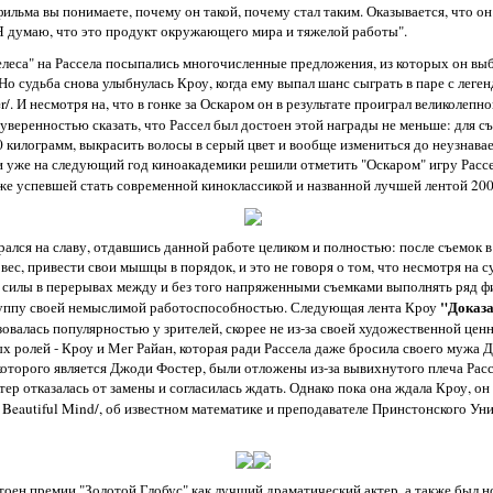
фильма вы понимаете, почему он такой, почему стал таким. Оказывается, что о
 Я думаю, что это продукт окружающего мира и тяжелой работы".
леса" на Рассела посыпались многочисленные предложения, из которых он выб
Но судьба снова улыбнулась Кроу, когда ему выпал шанс сыграть в паре с леге
er/. И несмотря на, что в гонке за Оскаром он в результате проиграл великолеп
уверенностью сказать, что Рассел был достоен этой награды не меньше: для с
 килограмм, выкрасить волосы в серый цвет и вообще измениться до неузнава
и уже на следующий год киноакадемики решили отметить "Оскаром" игру Рассе
же успевшей стать современной киноклассикой и названной лучшей лентой 200
рался на славу, отдавшись данной работе целиком и полностью: после съемок в
ес, привести свои мышцы в порядок, и это не говоря о том, что несмотря на
бе силы в перерывах между и без того напряженными съемками выполнять ряд 
"Доказа
уппу своей немыслимой работоспособностью. Следующая лента Кроу
овалась популярностью у зрителей, скорее не из-за своей художественной ценно
х ролей - Кроу и Мег Райан, которая ради Рассела даже бросила своего мужа 
оторого является Джоди Фостер, были отложены из-за вывихнутого плеча Расс
ер отказалась от замены и согласилась ждать. Однако пока она ждала Кроу, он
 Beautiful Mind/, об известном математике и преподавателе Принстонского У
стоен премии "Золотой Глобус" как лучший драматический актер, а также был н