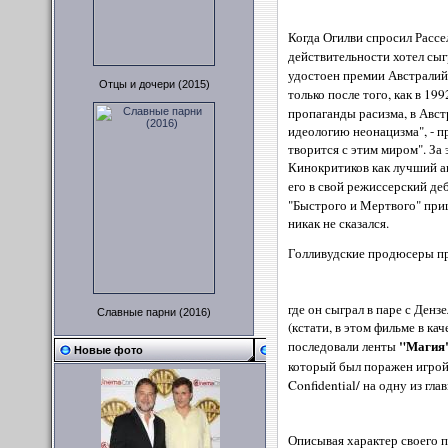
Когда Огилви спросил Рассел
действительности хотел сыг
удостоен премии Австралийс
Отцы и дочери (2015)
только после того, как в 19
пропаганды расизма, в Авст
идеологию неонацизма", - пр
творится с этим миром". За
Кинокритиков как лучший ак
его в свой режиссерский д
"Быстрого и Мертвого" приш
никак не сказался.
Голливудские продюсеры пр
где он сыграл в паре с Ден
Славные парни (2016)
(кстати, в этом фильме в ка
"Магия
последовали ленты
Новые фото
который был поражен игрой 
Confidential/ на одну из гл
Описывая характер своего п