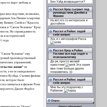
Бен Уэйд возвращается?
н просто ищет любовь и
Рассел Кроу сыграет под
руководством Джеймса
рал впоследствии, возможно,
Франко
ндарным Аль Пачино в картине
Ну вот,что-то интересное и
ному Кевину Спейси ("Красота
достойное.
ъемок в "Своем Человеке" Кроу
емости. Но справедливость
Рассел и Райан: задай
себе вопрос
ла в исторической
Ага, и с автографом Расса
1 года.
Рассел Кроу и Райан
 "Своем Человеке" ему
Гослинг все еще ходят к
психоаналитику
 суровый производственный
Да уж, просто мелкий
физических упражнений,
пакостник!
Эта серия
тельство жизни"
не
мне тоже больше других
сти, а из-за скандального
понравилась :)))
Дениса Куэйда. Съемки фильма
ела, которое было
Рассел и Райан: задай
себе вопрос
 стал сниматься в фильме Рона
Мне бы эту подушечку с
ниверситета Джоне Форбсе
Райаном
Опрос
оминирован на "Оскар".
Опрос обновлен!