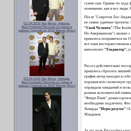
сукин сын. Однако по ходу 
понимание, как и все люди.
После "Секретов Лос-Андже
не самые удачные проекты. 
[
12.04.2016 Лас-Вегас, Невада.
"Свой Человек"
/The Insid
Выступление Рассела со сцены в
рамках CinemaCon 2016 Warner Bros.
]
По-Американски"), можно с 
пришлось поправиться на 10
все-таки восторжествовала 
"Гладиатор",
киноэпопее
у
Рассел действительно поста
пришлось сбросить лишний в
график актер находил в се
[
12.04.2016 Лас-Вегас, Невада.
поражая всю съемочную гр
Выступление Рассела со сцены в
рамках CinemaCon 2016 Warner Bros.
]
оправдала ожиданий и польз
романа исполнителей главны
"Флора Плам", режиссером к
необходимо подлечить. Фост
"Игры разума"
Ховарда
/A
Младшем.
За эту роль Рассел был удо