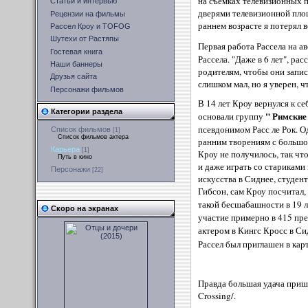
на съемках телевизионных пер
Статьи и интервью
дверями телевизионной площа
Рецензии на фильмы
раннем возрасте я потерял в
Рассел Кроу и TOFOG
Шутехи от Растяпы
Первая работа Рассела на а
Гостевая книга
Рассела. "Даже в 6 лет", ра
Наши баннеры
родителям, чтобы они запис
Друзья сайта
слишком мал, но я уверен, ч
Персонажи фильмов
В 14 лет Кроу вернулся к с
Категории раздела
" Римские
основали группу
псевдонимом Расс ле Рок. О
Список фильмов
[1]
Список фильмов актера
ранним творениям с большой 
Карьера
[1]
Кроу не получилось, так чт
Путь в кино
и даже играть со стариками
Персонажи
[22]
искусства в Сиднее, студен
Гибсон, сам Кроу посчитал,
такой бесшабашности в 19 л
Скоро на экранах
участие примерно в 415 пре
актером в Кингс Кросс в Си
Рассел был приглашен в ка
Правда большая удача пришл
Crossing/.