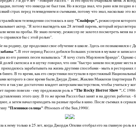
едач с 5 и до 9 лет" - говорит Рассел. - "И это просто очаровало меня. Я всегда
дки, потому что никогда не был там. Но я всегда знал, что рано или поздно я 
сякий страх перед телевидением и съемками, потому что знал, насколько это вс
"Спайфорс",
встралийском телевидении состоялась в шоу
режиссером которого
ссказывает актер, "Я хотел выглядеть как 28 летний парень, который играл ветер
али меня на пробы. Не знаю почему, режиссер не захотел посмотреть меня на э
то справился бы с этой ролью".
ебе на родину, где продолжил свое обучение в школе. Здесь он познакомился с 
 забавы ".
В этот период Рассел добился больших успехов в музыке и записал 
дна из его ранних песен называлась " Я хочу стать Марлоном Брандо". Однако 
долей скепсиса и в шутку говорил, что они "быстро заняли последние места в ч
о приходилось зарабатывать на жизнь другими способами - мыть в ресторанах
 в бинго. В то время, как его сверстники поступали в престижный Национальн
тами которого в свое время были Джуди Дэвис, Жаклин Маккензи (партнерша Р
 что и так уже достаточно владеет актерским мастерством, чтобы учиться у ког
"The Rocky Horror Show ".
ет парню повезло - ему предложили роль в
С 1986
дставлениях этого шоу. В то же время Рассел был занят и на других работах 
днее, а затем начал приходить на разные пробы в кино. После съемках в сериал
"Пленники солнца"
ртину
/Prisoners of the Sun,1990/.
а к нему только в 25 лет, когда Джордж Огилви отобрал его на главную роль в