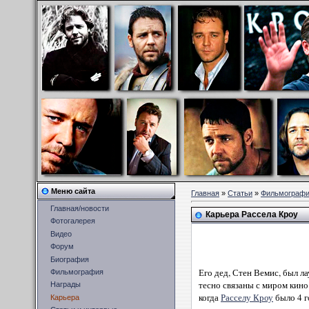
Меню сайта
Главная
»
Статьи
»
Фильмограф
Главная/новости
Карьера Рассела Кроу
Фотогалерея
Видео
Форум
Биография
Его дед, Стен Вемис, был 
Фильмография
тесно связаны с миром кино
Награды
когда
Расселу Кроу
было 4 г
Карьера