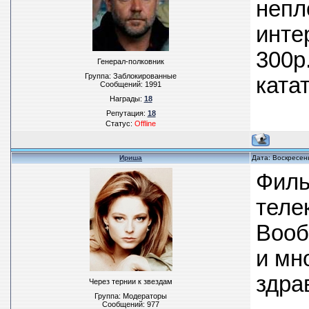
непл
инте
300р
Генерал-полковник
Группа: Заблокированные
ката
Сообщений:
1991
Награды:
18
Репутация:
18
Статус:
Offline
Ириша
Дата: Воскресен
Филь
теле
Вооб
и мн
здра
Через тернии к звездам
Группа: Модераторы
Сообщений:
977