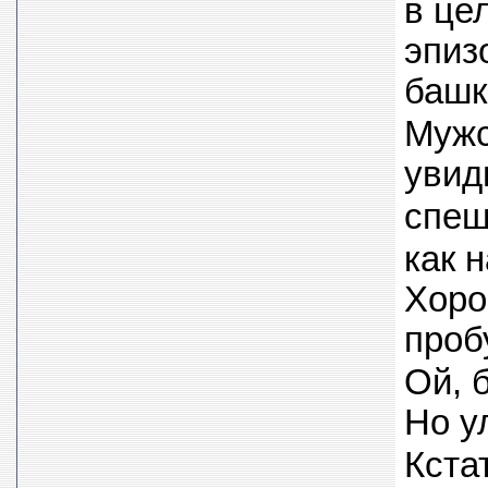
в це
эпиз
башк
Мужс
увид
спеш
как 
Хоро
проб
Ой, 
Но у
Кста