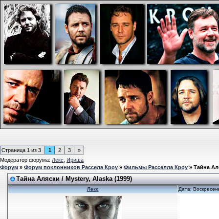
Страница
1
из
3
1
2
3
»
Модератор форума:
Лекс
,
Ириша
Форум
»
Форум поклонников Рассела Кроу
»
Фильмы Расселла Кроу
»
Тайна Аля
Тайна Аляски / Mystery, Alaska (1999)
Лекс
Дата: Воскресен