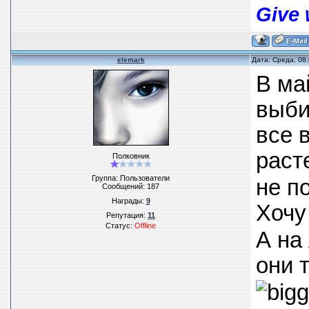
Give 
elemark
Дата: Среда, 08
В ма
выби
все в
раст
Полковник
Группа: Пользователи
не п
Сообщений:
187
Награды:
9
Хочу
Репутация:
11
Статус:
Offline
А на
они 