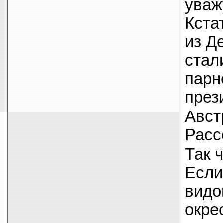
уваж
Кста
из Д
стал
парн
през
Авст
Рас
Так 
Если
видо
окре