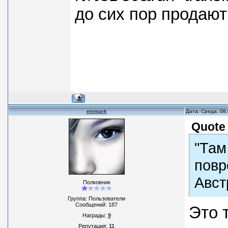
до сих пор продают
elemark
Дата: Среда, 08
Quote
"Там
повр
Авст
Полковник
Группа: Пользователи
Сообщений:
187
Это 
Награды:
9
Репутация:
11