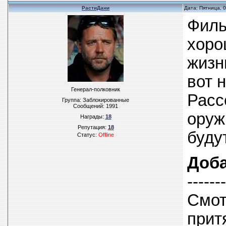
РастиДани
Дата: Пятница, 
Филь
хоро
жизн
вот 
Генерал-полковник
Расс
Группа: Заблокированные
Сообщений:
1991
оруж
Награды:
18
Репутация:
18
буду
Статус:
Offline
Доб
------
Смот
прит