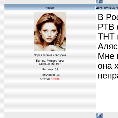
Ириша
Дата: Пятница, 
В Ро
РТВ 
ТНТ 
Аляс
Мне 
Через тернии к звездам
Группа: Модераторы
она 
Сообщений:
977
Награды:
12
непр
Репутация:
13
Статус:
Offline