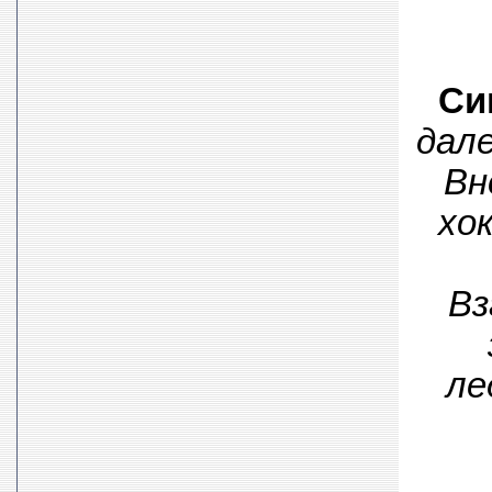
Си
дале
Вн
хо
Вз
ле