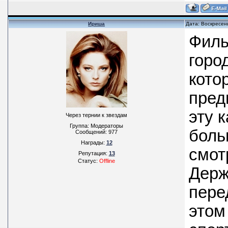
Ириша
Дата: Воскресен
Филь
горо
кото
пред
эту 
Через тернии к звездам
Группа: Модераторы
боль
Сообщений:
977
Награды:
12
смот
Репутация:
13
Статус:
Offline
Держ
пере
этом