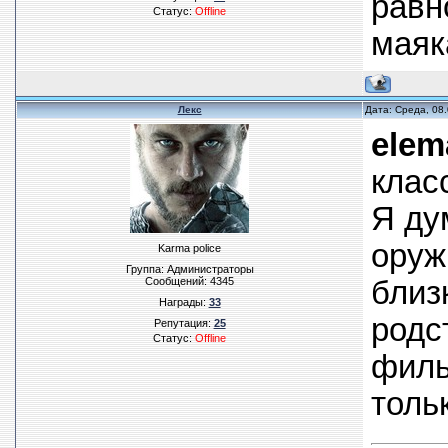
равн
Статус:
Offline
маяка
Лекс
Дата: Среда, 08
elem
клас
Я ду
оруж
Karma police
Группа: Администраторы
Сообщений:
4345
близ
Награды:
33
родс
Репутация:
25
Статус:
Offline
филь
толь