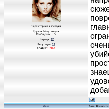
напр
сюже
повр
глав
Через тернии к звездам
Группа: Модераторы
огра
Сообщений:
977
Награды:
12
очен
Репутация:
13
Статус:
Offline
убий
прос
знае
удов
доба
Лекс
Дата: Воскресен