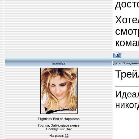
дост
Хоте
смот
кома
kisyulya
Дата: Понедельн
Трей
Идеал
никог
Flightless Bird of Happiness
Группа: Заблокированные
Сообщений:
342
Награды:
12