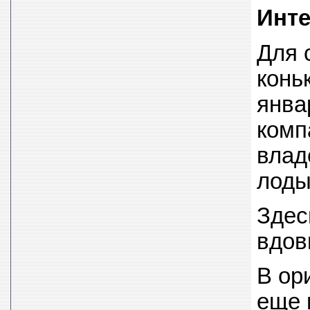
Инт
Для 
конь
янва
комп
влад
лоды
Здес
вдов
В ор
еще 