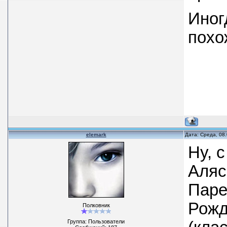
Иног
похо
elemark
Дата: Среда, 08
Ну, 
Аляс
Паре
Рожд
Полковник
Группа: Пользователи