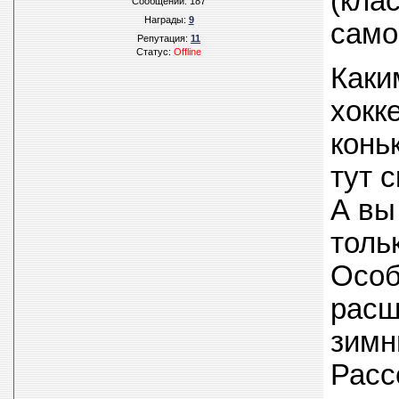
(кла
Сообщений:
187
Награды:
9
само
Репутация:
11
Статус:
Offline
Каки
хокк
конь
тут 
А вы
толь
Особ
расш
зимн
Расс