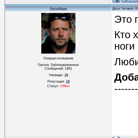
РастиДани
Дата: Четверг, 
Это 
Кто 
ноги
Люби
Генерал-полковник
Группа: Заблокированные
Сообщений:
1991
Доб
Награды:
18
Репутация:
18
------
Статус:
Offline