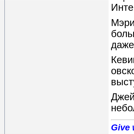
Инте
Мэри
боль
даже
Кеви
овск
выст
Джей
небо
Give 