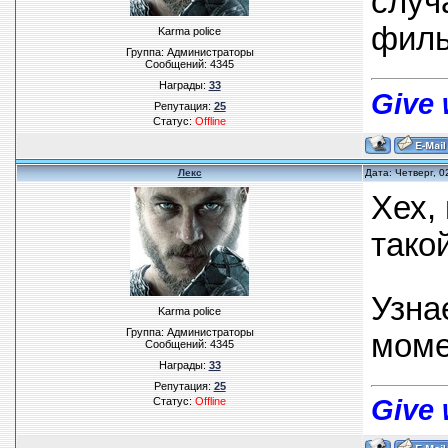
случ
филь
Karma police
Группа: Администраторы
Сообщений:
4345
Награды:
33
Give 
Репутация:
25
Статус:
Offline
Лекс
Дата: Четверг, 
Хех,
такой
Узна
Karma police
Группа: Администраторы
моме
Сообщений:
4345
Награды:
33
Репутация:
25
Give 
Статус:
Offline