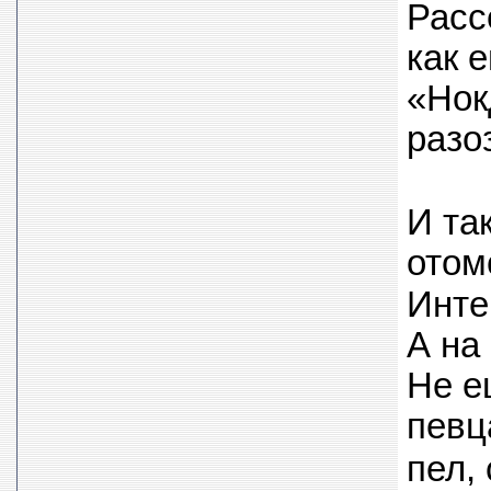
Расс
как 
«Нок
разо
И та
отом
Инте
А на
Не е
певц
пел,