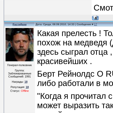
Смот
РастиДани
Дата: Среда, 08.09.2010, 14:33 | Сообщение #
17
Какая прелесть ! Т
похож на медведя (
здесь сыграл отца 
красивейших .
Генерал-полковник
Группа:
Берт Рейнолдс О RU
Заблокированные
Сообщений:
1991
либо работали в мо
Награды:
18
Репутация:
18
Статус:
Offline
"Когда я прочитал 
может выразить так