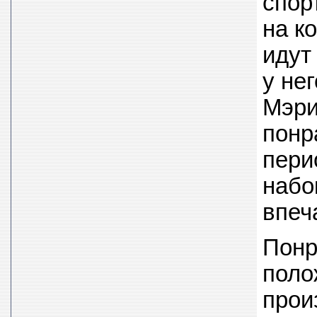
спор
на к
идут
у нег
Мэри
понр
пери
набо
впеч
Понр
поло
прои