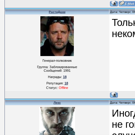
РастиДани
Дата: Четверг, 
Толь
неко
Генерал-полковник
Группа: Заблокированные
Сообщений:
1991
Награды:
18
Репутация:
18
Статус:
Offline
Лекс
Дата: Четверг, 
Иног
не г