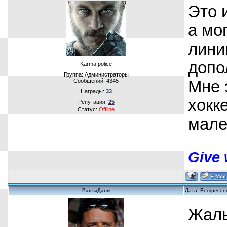
Это 
а мо
лини
допо
Karma police
Группа: Администраторы
Сообщений:
4345
Мне 
Награды:
33
хокк
Репутация:
25
Статус:
Offline
мале
Give 
РастиДани
Дата: Воскресен
Жаль