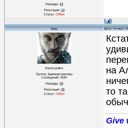
Награды:
12
Репутация:
13
Статус:
Offline
Лекс
Дата: Четверг, 
Кста
удив
пере
на А
Karma police
Группа: Администраторы
Сообщений:
4345
ниче
Награды:
33
то т
Репутация:
25
Статус:
Offline
обыч
Give 