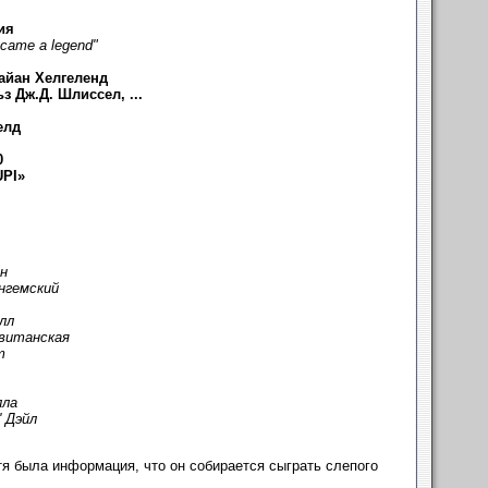
ия
ecame a legend"
айан Хелгеленд
з Дж.Д. Шлиссел, ...
елд
0
UPI»
н
гемский
лл
квитанская
т
лла
 Дэйл
я была информация, что он собирается сыграть слепого