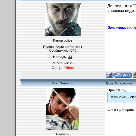
Да, ведь для "
внешнем виде.
Give wings to my
Karma police
Группа: Администраторы
Сообщений:
4345
Награды:
33
Репутация:
25
Статус:
Offline
Curt_Steelson
Дата: Воскресенье, 
Quote
(
Fox2
)
А он очень сил
Он в принципе 
Рядовой