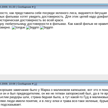
5.2009, 01:20 | Сообщение #
9
осто, как представила себе посреди зеленого леса, виднеется бегущая 
ных фильмах хотят увидеть достоверность. Для этих целей надо докф
историческая достоверность во всей красе.
дну любительницу достоверности в фильмах. Как какой фильм не нравитс
товерно.
5.2009, 10:06 | Сообщение #
10
 хорошее замечание было у Марка о малиновом капюшоне, вот это я пони
и он и был предводителем, он же не гетман запорожский был, да в те вр
Англии раздоры шли, страна бедная была, а тут какой-то Гуд в малинов
яже люди имели понятие, и в лесу елки и трава все-таки зеленые, бурые
 подсказывает.