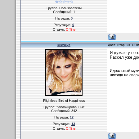
Группа: Пользователи
Сообщений:
1
Награды:
0
Репутация:
0
Статус:
Offline
kisyulya
Дата: Вторник, 12.0
Я думаю у него
Рассел уже дос
Идеальный мужчин
никогда не спорит
Flightless Bird of Happiness
Группа: Заблокированные
Сообщений:
342
Награды:
12
Репутация:
13
Статус:
Offline