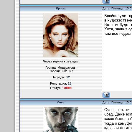
Ириша
Дата: Пятница, 15.0
Вообще улет пр
в художествен
Вот там будет 
Хотя, знаю я о
там все недос
Через тернии к звездам
Группа: Модераторы
Сообщений:
977
Награды:
12
Репутация:
13
Статус:
Offline
Лекс
Дата: Пятница, 15.0
Очень, кстати,
бред. Даже есл
какое было, в 
тогда о камуфл
здравая логика