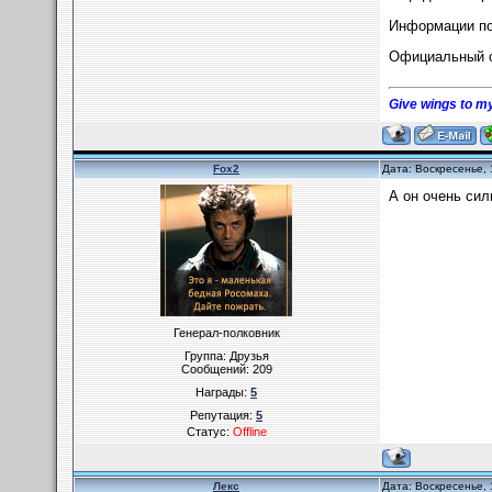
Информации по
Официальный 
Give wings to my
Fox2
Дата: Воскресенье, 
А он очень сил
Генерал-полковник
Группа: Друзья
Сообщений:
209
Награды:
5
Репутация:
5
Статус:
Offline
Лекс
Дата: Воскресенье, 