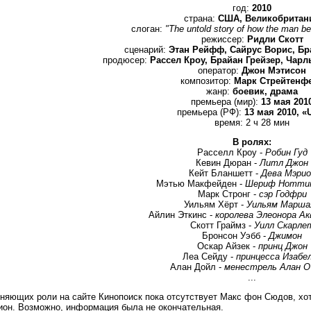
год:
2010
страна:
США, Великобритан
слоган:
"The untold story of how the man b
режиссер:
Ридли Скотт
сценарий:
Этан Рейфф, Сайрус Ворис, Бр
продюсер:
Рассел Кроу, Брайан Грейзер, Чарль
оператор:
Джон Мэтисон
композитор:
Марк Стрейтенф
жанр:
боевик, драма
премьера (мир):
13 мая 201
премьера (РФ):
13 мая 2010, «
время: 2 ч 28 мин
В ролях:
Расселл Кроу -
Робин Гуд
Кевин Дюран -
Литл Джон
Кейт Бланшетт -
Дева Мэрио
Мэтью Макфейден -
Шериф Ноттин
Марк Стронг -
сэр Годфри
Уильям Хёрт -
Уильям Марша
Айлин Эткинс -
королева Элеонора А
Скотт Граймз -
Уилл Скарле
Бронсон Уэбб -
Джимон
Оскар Айзек -
принц Джон
Леа Сейду -
принцесса Изабе
Алан Дойл -
менестрель Алан О'
...
няющих роли на сайте Кинопоиск пока отсутствует Макс фон Сюдов, хот
ион. Возможно, информация была не окончательная.