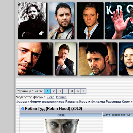
Страница
1
из
32
1
2
3
…
31
32
»
Модератор форума:
Лекс
,
Ириша
Форум
»
Форум поклонников Рассела Кроу
»
Фильмы Расселла Кроу
Робин Гуд (Robin Hood) (2010)
Лекс
Дата: Воскресенье, 