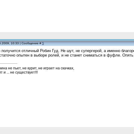
5.2009, 10:33 | Сообщение #
5
 получится отличный Робин Гуд. Не шут, не супергерой, а именно благор
таточно опытен в выборе ролей, и не станет сниматься в фуфле. Опять 
а не пьет, не курит, не играет на скачках,
 и ... не существует!!!