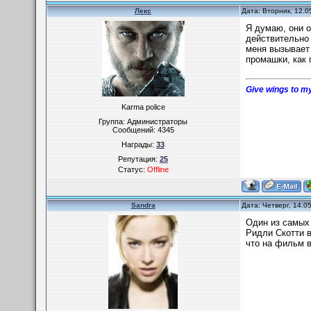
Лекс
Дата: Вторник, 12.0
Я думаю, они о
действительно
меня вызывает 
промашки, как 
Give wings to my
Karma police
Группа: Администраторы
Сообщений:
4345
Награды:
33
Репутация:
25
Статус:
Offline
Sandra
Дата: Четверг, 14.0
Один из самых
Ридли Скотти в
что на фильм 