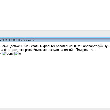
5.2009, 00:10 | Сообщение #
8
 Робин должен был бегать в красных революционных шароварах?)))) Ну
па благородного разбойника мелькнула за елкой - Пли ребята!!!