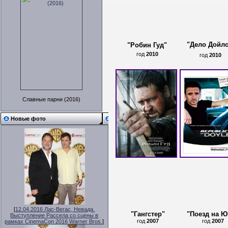
"
Дело Дойл
"
Робин Гуд
"
год
2010
год
2010
Славные парни (2016)
Новые фото
[
12.04.2016 Лас-Вегас, Невада.
"Гангстер"
"Поезд на Ю
Выступление Рассела со сцены в
год
2007
год
2007
рамках CinemaCon 2016 Warner Bros.
]