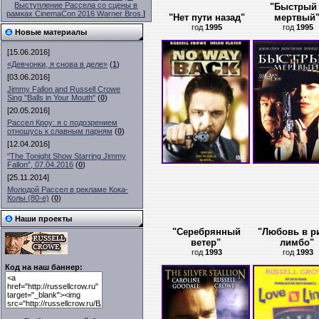
Выступление Рассела со сцены в
"Быстрый
рамках CinemaCon 2016 Warner Bros.
]
"Нет пути назад"
мертвый
год
1995
год
1995
Новые материалы
[15.06.2016]
«Девчонки, я снова в деле»
(
1
)
[03.06.2016]
Jimmy Fallon and Russell Crowe
Sing "Balls in Your Mouth"
(
0
)
[20.05.2016]
Рассел Кроу: я с подозрением
отношусь к славным парням
(
0
)
[12.04.2016]
"The Tonight Show Starring Jimmy
Fallon", 07.04.2016
(
0
)
[25.11.2014]
Молодой Рассел в рекламе Кока-
Колы (80-е)
(
0
)
Наши проекты
"Серебрянный
"Любовь в р
ветер"
лимбо"
год
1993
год
1993
Код на наш баннер: