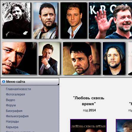
Меню сайта
Главная/новости
Фотогалерея
"Любовь сквозь
Видео
время"
"
Форум
год
2014
г
Биография
Фильмография
Награды
Карьера