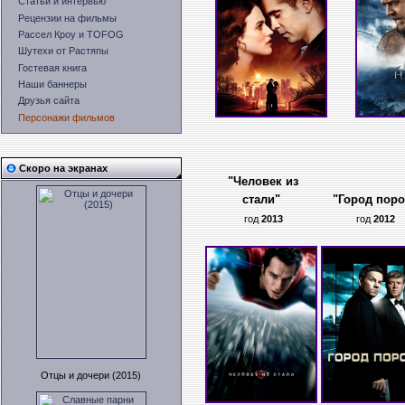
Статьи и интервью
Рецензии на фильмы
Рассел Кроу и TOFOG
Шутехи от Растяпы
Гостевая книга
Наши баннеры
Друзья сайта
Персонажи фильмов
Скоро на экранах
"
Человек из
стали
"
"Город пор
год
2013
год
2012
Отцы и дочери (2015)