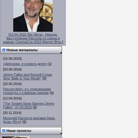
[
12.04.2016 Лас-Вегас, Невада.
Выступление Рассела со сцены в
рамках CinemaCon 2016 Warner Bros.
]
Новые материалы
[15.06.2016]
«Девчонки, я снова в деле»
(
1
)
[03.06.2016]
Jimmy Fallon and Russell Crowe
Sing "Balls in Your Mouth"
(
0
)
[20.05.2016]
Рассел Кроу: я с подозрением
отношусь к славным парням
(
0
)
[12.04.2016]
"The Tonight Show Starring Jimmy
Fallon", 07.04.2016
(
0
)
[25.11.2014]
Молодой Рассел в рекламе Кока-
Колы (80-е)
(
0
)
Наши проекты