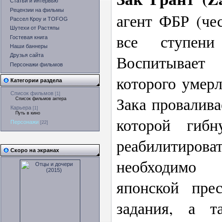
Статьи и интервью
Рецензии на фильмы
агент ФБР (че
Рассел Кроу и TOFOG
Шутехи от Растяпы
все ступени
Гостевая книга
Наши баннеры
Воспитывает 
Друзья сайта
Персонажи фильмов
которого умерл
Категории раздела
Список фильмов
[1]
Зака провалива
Список фильмов актера
Карьера
[1]
Путь в кино
которой гиб
Персонажи
[22]
реабилитироват
Скоро на экранах
необходимо 
японской пре
задания, а 