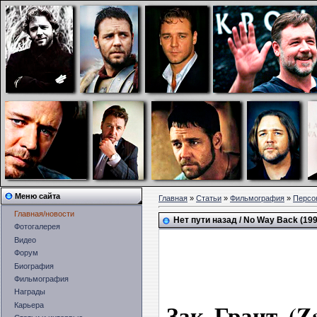
Меню сайта
Главная
»
Статьи
»
Фильмография
»
Персо
Главная/новости
Нет пути назад / No Way Back (199
Фотогалерея
Видео
Форум
Биография
Фильмография
Награды
Зак Грант (Z
Карьера