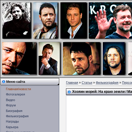
Меню сайта
Главная
»
Статьи
»
Фильмография
»
Персо
Главная/новости
Хозяин морей: На краю земли / Mas
Фотогалерея
Видео
Форум
Биография
Фильмография
Награды
Карьера