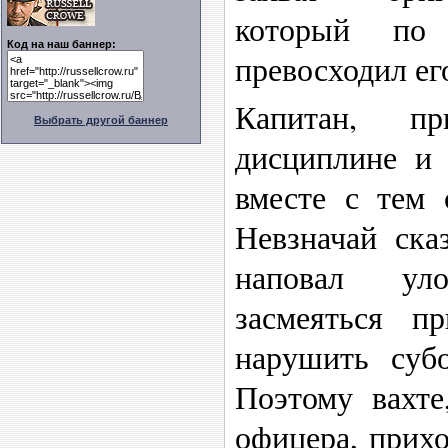
который по
Код на наш баннер:
превосходил ег
Капитан, пр
Выбрать другой баннер
дисциплине и 
вместе с тем 
Невзначай ска
наповал ул
засмеяться п
нарушить суб
Поэтому вахте
офицера, прихо