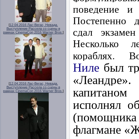
поведение и
Постепенно 
[
12.04.2016 Лас-Вегас, Невада.
сдал экзамен
Выступление Рассела со сцены в
рамках CinemaCon 2016 Warner Bros.
]
Несколько 
кораблях. 
Ниле
был тр
«Леандре».
[
12.04.2016 Лас-Вегас, Невада.
Выступление Рассела со сцены в
капитано
рамках CinemaCon 2016 Warner Bros.
]
исполнял об
(помощни
флагмане «Ж