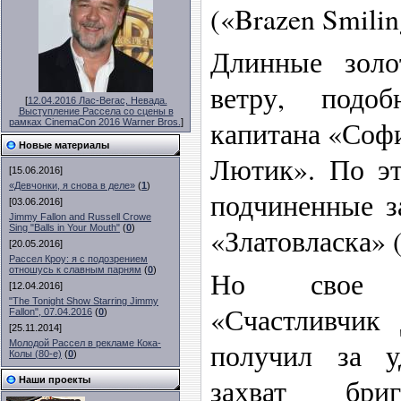
(«Brazen Smilin
Длинные зол
ветру, подо
[
12.04.2016 Лас-Вегас, Невада.
Выступление Рассела со сцены в
капитана «Соф
рамках CinemaCon 2016 Warner Bros.
]
Новые материалы
Лютик». По эт
[15.06.2016]
«Девчонки, я снова в деле»
(
1
)
подчиненные з
[03.06.2016]
Jimmy Fallon and Russell Crowe
«Златовласка» (
Sing "Balls in Your Mouth"
(
0
)
[20.05.2016]
Рассел Кроу: я с подозрением
отношусь к славным парням
(
0
)
Но свое п
[12.04.2016]
"The Tonight Show Starring Jimmy
«Счастливчик 
Fallon", 07.04.2016
(
0
)
[25.11.2014]
получил за у
Молодой Рассел в рекламе Кока-
Колы (80-е)
(
0
)
захват бриг
Наши проекты