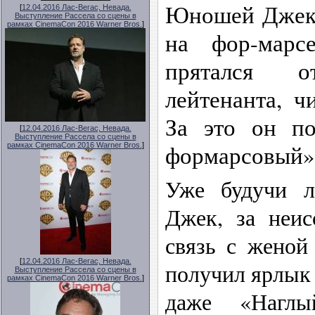
Юношей Джек 
[
12.04.2016 Лас-Вегас, Невада.
Выступление Рассела со сцены в
рамках CinemaCon 2016 Warner Bros.
]
на фор-марс
прятался о
лейтенанта, ч
За это он п
[
12.04.2016 Лас-Вегас, Невада.
Выступление Рассела со сцены в
формарсовый» (
рамках CinemaCon 2016 Warner Bros.
]
Уже будучи л
Джек, за неис
связь с женой
[
12.04.2016 Лас-Вегас, Невада.
получил ярлык
Выступление Рассела со сцены в
рамках CinemaCon 2016 Warner Bros.
]
даже «Нагл