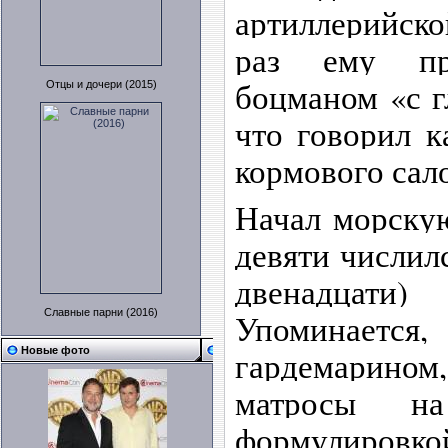
артиллерийско
раз ему пр
боцманом «с гл
Отцы и дочери (2015)
что говорил к
кормового сал
Начал морскую
девяти числилс
двенадцати
Славные парни (2016)
Упоминаетс
Новые фото
гардемарин
матросы н
формулировк