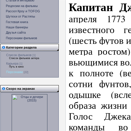
Статьи и интервью
Капитан Д
Рецензии на фильмы
Рассел Кроу и TOFOG
апреля 1773
Шутехи от Растяпы
Гостевая книга
известного 
Наши баннеры
Друзья сайта
(шесть футов и
Персонажи фильмов
метра ростом)
Категории раздела
Список фильмов
[1]
вьющимися вол
Список фильмов актера
Карьера
[1]
Путь в кино
к полноте (в
Персонажи
[22]
сотни фунтов
Скоро на экранах
одышке (всл
образа жизни 
Голос Джека
команды в