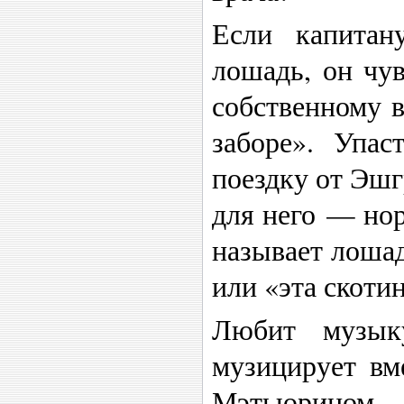
Если капитан
лошадь, он чув
собственному 
заборе». Упас
поездку от Эш
для него — нор
называет лошад
или «эта скотин
Любит музык
музицирует вм
Мэтьюрином.