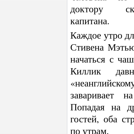
доктору ск
капитана.
Каждое утро дл
Стивена Мэтью
начаться с ча
Киллик дав
«неанглийск
заваривает н
Попадая на др
гостей, оба ст
по утрам.