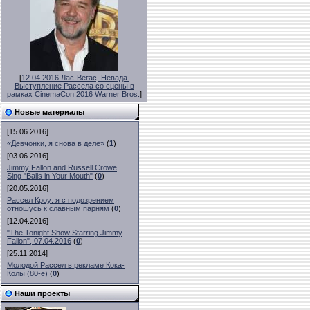
[
12.04.2016 Лас-Вегас, Невада.
Выступление Рассела со сцены в
рамках CinemaCon 2016 Warner Bros.
]
Новые материалы
[15.06.2016]
«Девчонки, я снова в деле»
(
1
)
[03.06.2016]
Jimmy Fallon and Russell Crowe
Sing "Balls in Your Mouth"
(
0
)
[20.05.2016]
Рассел Кроу: я с подозрением
отношусь к славным парням
(
0
)
[12.04.2016]
"The Tonight Show Starring Jimmy
Fallon", 07.04.2016
(
0
)
[25.11.2014]
Молодой Рассел в рекламе Кока-
Колы (80-е)
(
0
)
Наши проекты