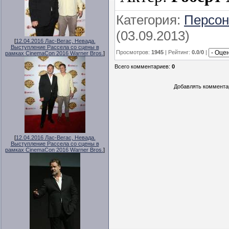
Категория
:
Персо
(03.09.2013)
[
12.04.2016 Лас-Вегас, Невада.
Выступление Рассела со сцены в
Просмотров
:
1945
|
Рейтинг
:
0.0
/
0
|
рамках CinemaCon 2016 Warner Bros.
]
Всего комментариев
:
0
Добавлять комментар
[
12.04.2016 Лас-Вегас, Невада.
Выступление Рассела со сцены в
рамках CinemaCon 2016 Warner Bros.
]