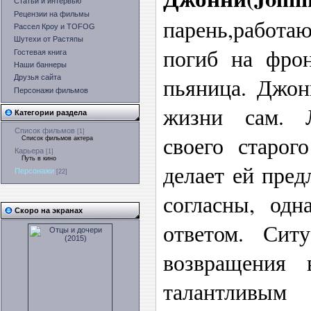
Статьи и интервью
Рецензии на фильмы
парень,работа
Рассел Кроу и TOFOG
Шутехи от Растяпы
погиб на фрон
Гостевая книга
Наши баннеры
пьяница. Джон
Друзья сайта
Персонажи фильмов
жизни сам. 
Категории раздела
Список фильмов
[1]
своего старог
Список фильмов актера
Карьера
[1]
Путь в кино
делает ей пред
Персонажи
[22]
согласны, одн
Скоро на экранах
ответом. Ситу
возвращения 
талантливы