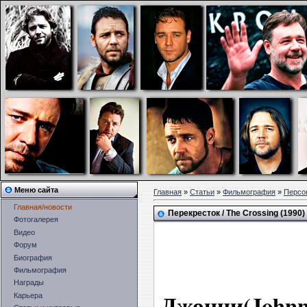
Меню сайта
Главная
»
Статьи
»
Фильмография
»
Персо
Главная/новости
Перекресток / The Crossing (1990)
Фотогалерея
Видео
Форум
Биография
Фильмография
Награды
Джонни(J
Карьера