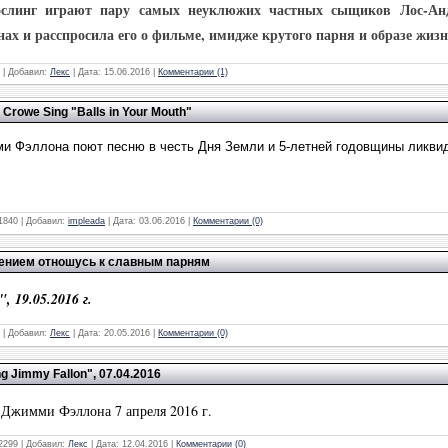
ослинг играют пару самых неуклюжих частных сыщиков Лос-Андж
нах и расспросила его о фильме, имидже крутого парня и образе жизн
|
Добавил:
Лекс
|
Дата:
15.06.2016
|
Комментарии (1)
 Crowe Sing "Balls in Your Mouth"
и Фэллона поют песню в честь Дня Земли и 5-летней годовщины ликвид
1840
|
Добавил:
impleada
|
Дата:
03.06.2016
|
Комментарии (0)
рением отношусь к славным парням
 19.05.2016 г.
|
Добавил:
Лекс
|
Дата:
20.05.2016
|
Комментарии (0)
ng Jimmy Fallon", 07.04.2016
 Джимми Фэллона 7 апреля 2016 г.
2299
|
Добавил:
Лекс
|
Дата:
12.04.2016
|
Комментарии (0)