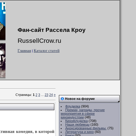
Фан-сайт Рассела Кроу
RussellCrow.ru
Главная
Каталог статей
|
Страницы
:
1
2
3
...
23
24
»
Новое на форуме
Флудилка
(904)
Премии, награды, прочие
мероприятия в сфере
киноиндустрии
(48)
Кинофлудилка
(708)
Наши любимцы
(160)
Анонсированные фильмы.
(75)
тивная комедия, в которой
Литература и кино
(60)
Книги
(93)