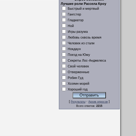
Лучшие роли Рассела Кроу
Быстрый и мертвый
Гангстер
Гладиатор
Ной
Игры разума
Любовь сквозь время
Человек из стали
Нокдаун
Поезд на Юму
Секреты Лос-Анджелеса
Свой человек
Отверженные
Робин Гуд
Хозяин морей
Хороший год
[
·
]
Результаты
Архив опросов
Всего ответов:
2215