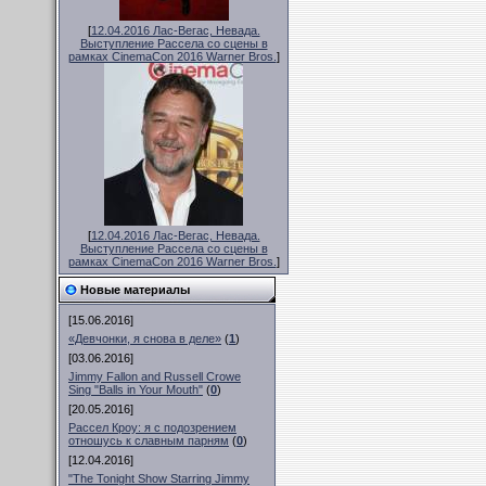
[
12.04.2016 Лас-Вегас, Невада.
Выступление Рассела со сцены в
рамках CinemaCon 2016 Warner Bros.
]
[
12.04.2016 Лас-Вегас, Невада.
Выступление Рассела со сцены в
рамках CinemaCon 2016 Warner Bros.
]
Новые материалы
[15.06.2016]
«Девчонки, я снова в деле»
(
1
)
[03.06.2016]
Jimmy Fallon and Russell Crowe
Sing "Balls in Your Mouth"
(
0
)
[20.05.2016]
Рассел Кроу: я с подозрением
отношусь к славным парням
(
0
)
[12.04.2016]
"The Tonight Show Starring Jimmy