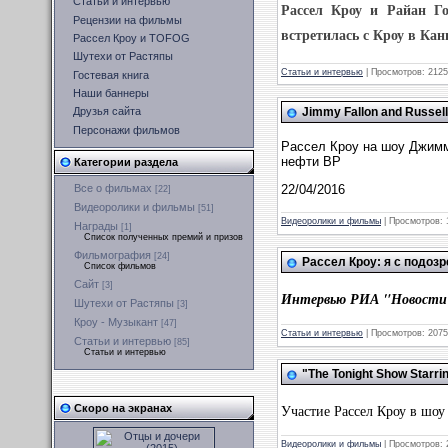
Статьи и интервью
Рассел Кроу и Райан Г
Рецензии на фильмы
встретилась с Кроу в Кан
Рассел Кроу и TOFOG
Шутехи от Растяпы
Статьи и интервью
|
Просмотров:
2125
Гостевая книга
Наши баннеры
Jimmy Fallon and Russell
Друзья сайта
Персонажи фильмов
Рассел Кроу на шоу Джимм
нефти BP
Категории раздела
22/04/2016
Все о фильмах
[22]
Видеоролики и фильмы
[51]
Видеоролики и фильмы
|
Просмотров:
Награды
[1]
Список полученных премий и призов
Фильмография
[24]
Рассел Кроу: я с подоз
Список фильмов
Сайт
[3]
Интервью РИА "Новости",
Шутехи от Растяпы
[3]
Кроу - Музыкант
[47]
Статьи и интервью
|
Просмотров:
2075
Статьи и интервью
[85]
Статьи и интервью
"The Tonight Show Starri
Участие Рассел Кроу в шоу
Скоро на экранах
Видеоролики и фильмы
|
Просмотров: