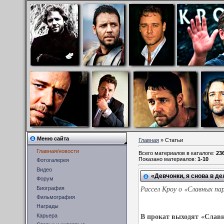
Меню сайта
Главная
»
Статьи
Главная/новости
Всего материалов в каталоге
:
23
Показано материалов
:
1-10
Фотогалерея
Видео
«Девчонки, я снова в де
Форум
Рассел Кроу о «Славных п
Биография
Фильмография
Награды
В прокат выходят «Славн
Карьера