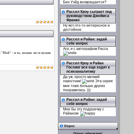
Бен Уэйд возвращается?
Рассел Кроу сыграет под
руководством Джеймса
Франко
Ну вот,что-то интересное и
достойное.
Рассел и Райан: задай
себе вопрос
Ага, и с автографом Расса
"Ной" - и то, можно ли (и нужно
Рассел Кроу и Райан
Гослинг все еще ходят к
психоаналитику
Да уж, просто мелкий
пакостник!
Эта серия
мне тоже больше других
понравилась :)))
Рассел и Райан: задай
себе вопрос
Мне бы эту подушечку с
Райаном
Опрос
Опрос обновлен!