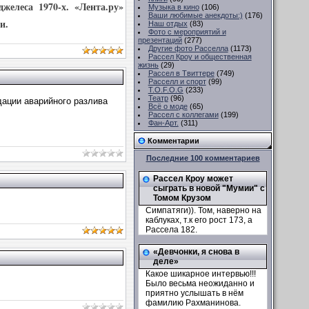
елеса 1970-х. «Лента.ру»
Музыка в кино
(106)
Ваши любимые анекдоты:)
(176)
и.
Наш отдых
(83)
Фото с мероприятий и
презентаций
(277)
Другие фото Расселла
(1173)
Рассел Кроу и общественная
жизнь
(29)
Рассел в Твиттере
(749)
Расселл и спорт
(99)
T.O.F.O.G
(233)
Театр
(96)
ации аварийного разлива
Всё о моде
(65)
Рассел с коллегами
(199)
Фан-Арт.
(311)
Комментарии
Последние 100 комментариев
Рассел Кроу может
сыграть в новой "Мумии" с
Томом Крузом
Симпатяги)). Том, наверно на
каблуках, т.к его рост 173, а
Рассела 182.
«Девчонки, я снова в
деле»
Какое шикарное интервью!!!
Было весьма неожиданно и
приятно услышать в нём
фамилию Рахманинова.