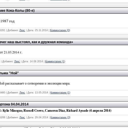
ме Кока-Колы (80-е)
 1987 год
5291
|
Добавил:
Лекс
|
Дата:
25.11.2014
|
Комментарии (0)
чег наш выстоял, как и дружная команда»
от 21.03.2014 г.
|
Добавил:
Лекс
|
Дата:
14.08.2014
|
Комментарии (1)
ильма "Ной"
ой рассказывает о сотворении и эволюции мира.
6460
|
Добавил:
Лекс
|
Дата:
13.05.2014
|
Комментарии (1)
ртона 04.04.2014
Kylie Minogue, Russell Crowe, Cameron Diaz, Richard Ayoade (4 апреля 2014)
5208
|
Добавил:
Лекс
|
Дата:
29.04.2014
|
Комментарии (3)