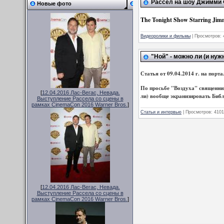
Рассел на шоу Джимми Ф
Новые фото
The Tonight Show Starring Jimm
Видеоролики и фильмы
|
Просмотров:
"Ной" - можно ли (и ну
Статья от 09.04.2014 г. на портал
По просьбе "Воздуха" священни
[
12.04.2016 Лас-Вегас, Невада.
ли) вообще экранизировать Биб
Выступление Рассела со сцены в
рамках CinemaCon 2016 Warner Bros.
]
Статьи и интервью
|
Просмотров:
4101
[
12.04.2016 Лас-Вегас, Невада.
Выступление Рассела со сцены в
рамках CinemaCon 2016 Warner Bros.
]