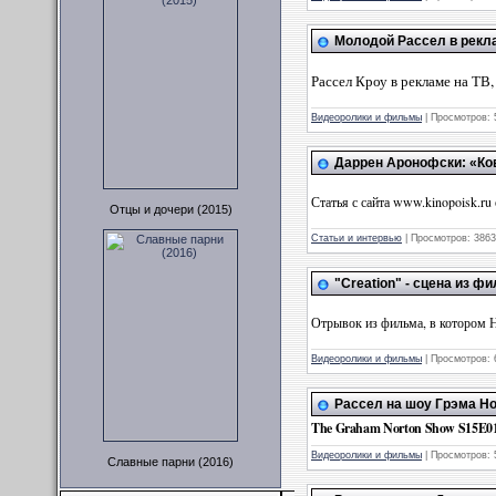
Молодой Рассел в рекла
Рассел Кроу в рекламе на ТВ,
Видеоролики и фильмы
|
Просмотров:
Даррен Аронофски: «Ков
Статья с сайта www.kinopoisk.ru 
Отцы и дочери (2015)
Статьи и интервью
|
Просмотров:
3863
"Creation" - сцена из ф
Отрывок из фильма, в котором Н
Видеоролики и фильмы
|
Просмотров:
Рассел на шоу Грэма Но
The Graham Norton Show S15E01: 
Видеоролики и фильмы
|
Просмотров:
Славные парни (2016)