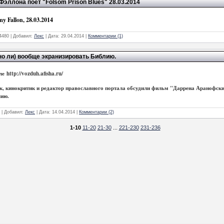
эллона поет "Folsom Prison Blues" 28.03.2014
y Fallon, 28.03.2014
4480
|
Добавил:
Лекс
|
Дата:
29.04.2014
|
Комментарии (1)
жно ли) вообще экранизировать Библию.
е http://vozduh.afisha.ru/
к, кинокритик и редактор православного портала обсудили фильм "Даррена Аранофски 
лию.
|
Добавил:
Лекс
|
Дата:
14.04.2014
|
Комментарии (2)
1-10
11-20
21-30
...
221-230
231-236