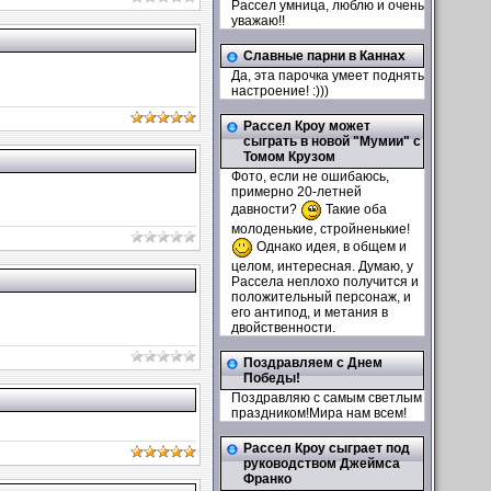
Рассел умница, люблю и очень
уважаю!!
Славные парни в Каннах
Да, эта парочка умеет поднять
настроение! :)))
Рассел Кроу может
сыграть в новой "Мумии" с
Томом Крузом
Фото, если не ошибаюсь,
примерно 20-летней
давности?
Такие оба
молоденькие, стройненькие!
Однако идея, в общем и
целом, интересная. Думаю, у
Рассела неплохо получится и
положительный персонаж, и
его антипод, и метания в
двойственности.
Поздравляем с Днем
Победы!
Поздравляю с самым светлым
праздником!Мира нам всем!
Рассел Кроу сыграет под
руководством Джеймса
Франко