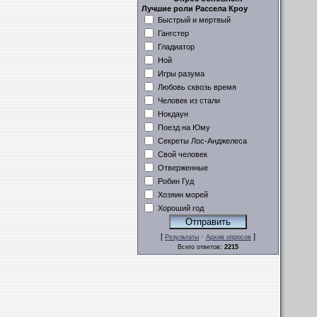
Лучшие роли Рассела Кроу
Быстрый и мертвый
Гангстер
Гладиатор
Ной
Игры разума
Любовь сквозь время
Человек из стали
Нокдаун
Поезд на Юму
Секреты Лос-Анджелеса
Свой человек
Отверженные
Робин Гуд
Хозяин морей
Хороший год
[
·
]
Результаты
Архив опросов
Всего ответов:
2215