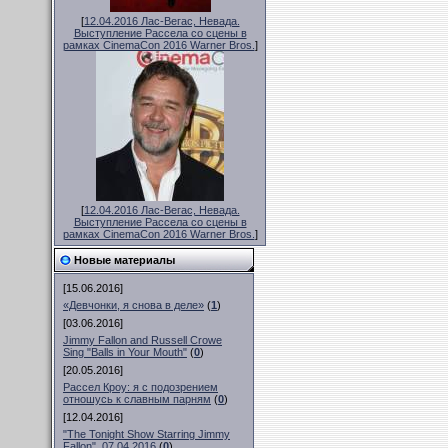
[
12.04.2016 Лас-Вегас, Невада.
Выступление Рассела со сцены в
рамках CinemaCon 2016 Warner Bros.
]
[
12.04.2016 Лас-Вегас, Невада.
Выступление Рассела со сцены в
рамках CinemaCon 2016 Warner Bros.
]
Новые материалы
[15.06.2016]
«Девчонки, я снова в деле»
(
1
)
[03.06.2016]
Jimmy Fallon and Russell Crowe
Sing "Balls in Your Mouth"
(
0
)
[20.05.2016]
Рассел Кроу: я с подозрением
отношусь к славным парням
(
0
)
[12.04.2016]
"The Tonight Show Starring Jimmy
Fallon", 07.04.2016
(
0
)