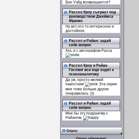
Бен Уэйд возвращается?
Рассел Кроу сыграет под
руководством Джеймса
Франко
Ну вот,что-то интересное и
достойное.
Рассел и Райан: задай
себе вопрос
Ага, и с автографом Расса
Рассел Кроу и Райан
Гослинг все еще ходят к
психоаналитику
Да уж, просто мелкий
пакостник!
Эта серия
мне тоже больше других
понравилась :)))
Рассел и Райан: задай
себе вопрос
Мне бы эту подушечку с
Райаном
Опрос
Опрос обновлен!