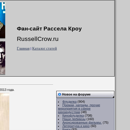
Фан-сайт Рассела Кроу
RussellCrow.ru
Главная
Каталог статей
|
2013 года.
Новое на форуме
Флудилка
(904)
Премии, награды, прочие
мероприятия в сфере
киноиндустрии
(48)
Кинофлудилка
(708)
Наши любимцы
(160)
Анонсированные фильмы.
(75)
Литература и кино
(60)
Книги
(93)