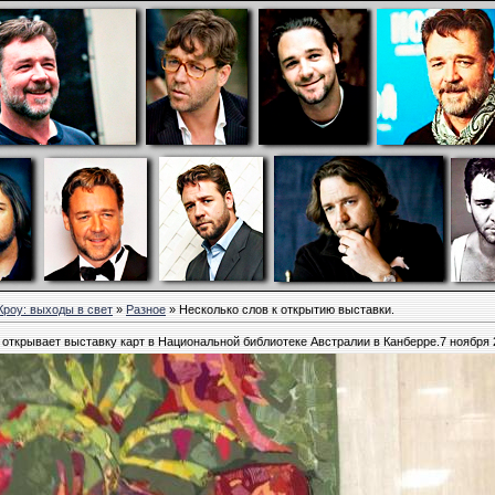
Кроу: выходы в свет
»
Разное
» Несколько слов к открытию выставки.
 открывает выставку карт в Национальной библиотеке Австралии в Канберре.7 ноября 