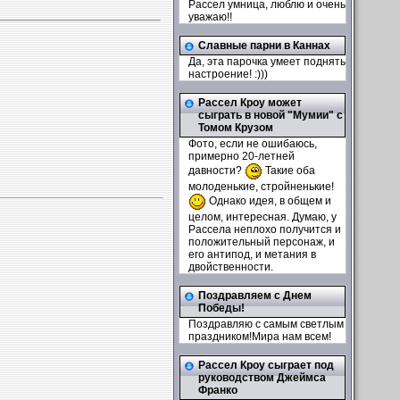
Рассел умница, люблю и очень
уважаю!!
Славные парни в Каннах
Да, эта парочка умеет поднять
настроение! :)))
Рассел Кроу может
сыграть в новой "Мумии" с
Томом Крузом
Фото, если не ошибаюсь,
примерно 20-летней
давности?
Такие оба
молоденькие, стройненькие!
Однако идея, в общем и
целом, интересная. Думаю, у
Рассела неплохо получится и
положительный персонаж, и
его антипод, и метания в
двойственности.
Поздравляем с Днем
Победы!
Поздравляю с самым светлым
праздником!Мира нам всем!
Рассел Кроу сыграет под
руководством Джеймса
Франко