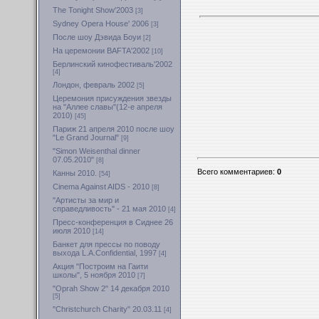
The Tonight Show'2003
[3]
Sydney Opera House' 2006
[3]
После шоу Дэвида Боуи
[2]
На церемонии BAFTA'2002
[10]
Берлинский кинофестиваль'2002
[4]
Лондон, февраль 2002
[5]
Церемония присуждения звезды
на "Аллее славы"(12-е апреля
2010)
[45]
Париж 21 апреля 2010 после шоу
"Le Grand Journal"
[9]
"Simon Weisenthal dinner
07.05.2010"
[8]
Всего комментариев
:
0
Канны 2010.
[54]
Cinema Against AIDS - 2010
[8]
"Артисты за мир и
справедливость" - 21 мая 2010
[4]
Пресс-конференция в Сиднее 26
июля 2010
[14]
Банкет для прессы по поводу
выхода L.A.Confidential, 1997
[4]
Акция "Построим на Гаити
школы", 5 ноября 2010
[7]
"Oprah Show 2" 14 декабря 2010
[5]
"Christchurch Charity" 20.03.11
[4]