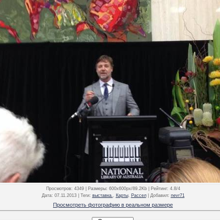
Просмотров
: 4349 |
Размеры
: 600x600px/89.2Kb |
Рейтинг
: 4.8/4
Дата
: 07.11.2013 |
Теги
:
выставка.
,
Карты
,
Рассел
|
Добавил
:
nevr71
Просмотреть фотографию в реальном размере