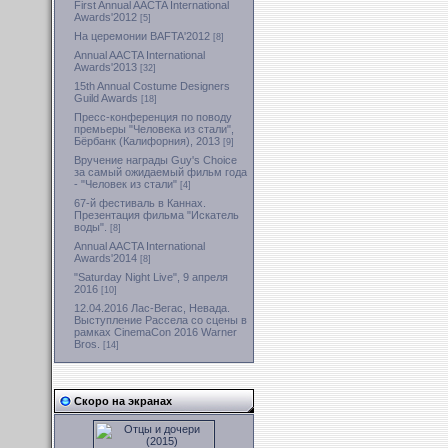
First Annual AACTA International
Awards'2012
[5]
На церемонии BAFTA'2012
[8]
Annual AACTA International
Awards'2013
[32]
15th Annual Costume Designers
Guild Awards
[18]
Пресс-конференция по поводу
премьеры "Человека из стали",
Бёрбанк (Калифорния), 2013
[9]
Вручение награды Guy's Choice
за самый ожидаемый фильм года
- "Человек из стали"
[4]
67-й фестиваль в Каннах.
Презентация фильма "Искатель
воды".
[8]
Annual AACTA International
Awards'2014
[8]
"Saturday Night Live", 9 апреля
2016
[10]
12.04.2016 Лас-Вегас, Невада.
Выступление Рассела со сцены в
рамках CinemaCon 2016 Warner
Bros.
[14]
Скоро на экранах