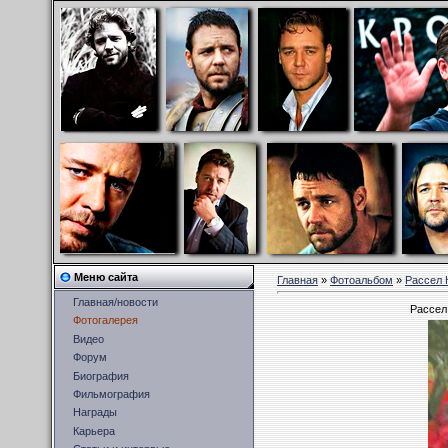
Меню сайта
Главная
»
Фотоальбом
»
Рассел 
Главная/новости
Рассел
Фотогалерея
Видео
Форум
Биография
Фильмография
Награды
Карьера