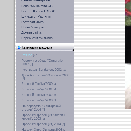
Статьи и интервью
Рецензии на фильмы
Рассел Кроу и TOFOG
Шутехи от Растяпы
Гостевая книга
Наши баннеры
Друзья сайта
Персонажи фильмов
Категории раздела
Разное
[47]
Рассел на обеде "Generation
One"
[6]
Фестиваль Sundance, 2002
[18]
День Австралии 23 января 2009
[3]
Золотой Глобус'2000
[4]
Золотой Глобус'2001
[4]
Золотой Глобус'2002
[5]
Золотой Глобус'2006
[2]
На передаче "В актерской
студии" 2004
[4]
Пресс-конференция "Хозяин
морей", 2003
[2]
Пресс-конференция, 2004
[2]
На шоу Опры Уинфри'2003
[2]