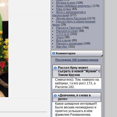
Музыка в кино
(106)
Ваши любимые анекдоты:)
(176)
Наш отдых
(83)
Фото с мероприятий и
презентаций
(277)
Другие фото Расселла
(1173)
Рассел Кроу и общественная
жизнь
(29)
Рассел в Твиттере
(749)
Расселл и спорт
(99)
T.O.F.O.G
(233)
Театр
(96)
Всё о моде
(65)
Рассел с коллегами
(199)
Фан-Арт.
(311)
Комментарии
Последние 100 комментариев
Рассел Кроу может
сыграть в новой "Мумии" с
Томом Крузом
Симпатяги)). Том, наверно на
каблуках, т.к его рост 173, а
Рассела 182.
«Девчонки, я снова в
деле»
Какое шикарное интервью!!!
Было весьма неожиданно и
приятно услышать в нём
фамилию Рахманинова.