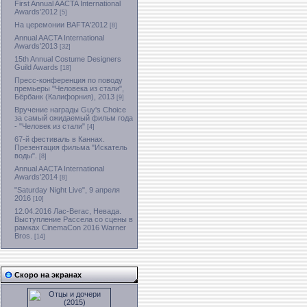
First Annual AACTA International
Awards'2012
[5]
На церемонии BAFTA'2012
[8]
Annual AACTA International
Awards'2013
[32]
15th Annual Costume Designers
Guild Awards
[18]
Пресс-конференция по поводу
премьеры "Человека из стали",
Бёрбанк (Калифорния), 2013
[9]
Вручение награды Guy's Choice
за самый ожидаемый фильм года
- "Человек из стали"
[4]
67-й фестиваль в Каннах.
Презентация фильма "Искатель
воды".
[8]
Annual AACTA International
Awards'2014
[8]
"Saturday Night Live", 9 апреля
2016
[10]
12.04.2016 Лас-Вегас, Невада.
Выступление Рассела со сцены в
рамках CinemaCon 2016 Warner
Bros.
[14]
Скоро на экранах