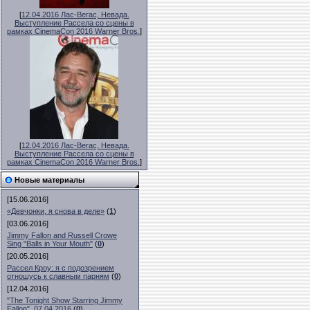
[
12.04.2016 Лас-Вегас, Невада.
Выступление Рассела со сцены в
рамках CinemaCon 2016 Warner Bros.
]
[
12.04.2016 Лас-Вегас, Невада.
Выступление Рассела со сцены в
рамках CinemaCon 2016 Warner Bros.
]
Новые материалы
[15.06.2016]
«Девчонки, я снова в деле»
(
1
)
[03.06.2016]
Jimmy Fallon and Russell Crowe
Sing "Balls in Your Mouth"
(
0
)
[20.05.2016]
Рассел Кроу: я с подозрением
отношусь к славным парням
(
0
)
[12.04.2016]
"The Tonight Show Starring Jimmy
Fallon", 07.04.2016
(
0
)