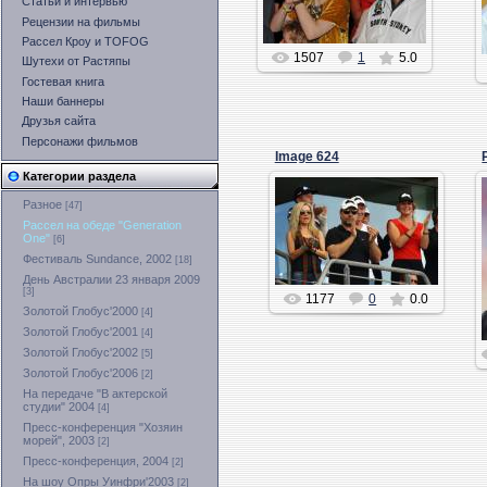
Статьи и интервью
Рецензии на фильмы
Рассел Кроу и TOFOG
1507
1
5.0
Шутехи от Растяпы
Гостевая книга
Наши баннеры
Друзья сайта
Персонажи фильмов
Image 624
Категории раздела
21.03.2010
Разное
[47]
kisyulya
Рассел на обеде "Generation
One"
[6]
Фестиваль Sundance, 2002
[18]
День Австралии 23 января 2009
[3]
1177
0
0.0
Золотой Глобус'2000
[4]
Золотой Глобус'2001
[4]
Золотой Глобус'2002
[5]
Золотой Глобус'2006
[2]
На передаче "В актерской
студии" 2004
[4]
Пресс-конференция "Хозяин
морей", 2003
[2]
Пресс-конференция, 2004
[2]
На шоу Опры Уинфри'2003
[2]