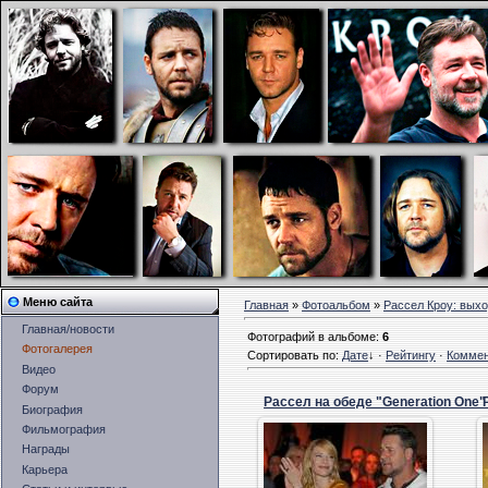
Меню сайта
Главная
»
Фотоальбом
»
Рассел Кроу: выхо
Главная/новости
Фотографий в альбоме
:
6
Фотогалерея
Сортировать по
:
Дате
↓
·
Рейтингу
·
Комме
Видео
Форум
Рассел на обеде "Generation One"
Биография
Фильмография
21.03.2010
Награды
kisyulya
Карьера