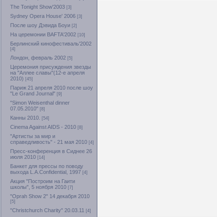
The Tonight Show'2003
[3]
Sydney Opera House' 2006
[3]
После шоу Дэвида Боуи
[2]
На церемонии BAFTA'2002
[10]
Берлинский кинофестиваль'2002
[4]
Лондон, февраль 2002
[5]
Церемония присуждения звезды
на "Аллее славы"(12-е апреля
2010)
[45]
Париж 21 апреля 2010 после шоу
"Le Grand Journal"
[9]
"Simon Weisenthal dinner
07.05.2010"
[8]
Канны 2010.
[54]
Cinema Against AIDS - 2010
[8]
"Артисты за мир и
справедливость" - 21 мая 2010
[4]
Пресс-конференция в Сиднее 26
июля 2010
[14]
Банкет для прессы по поводу
выхода L.A.Confidential, 1997
[4]
Акция "Построим на Гаити
школы", 5 ноября 2010
[7]
"Oprah Show 2" 14 декабря 2010
[5]
"Christchurch Charity" 20.03.11
[4]