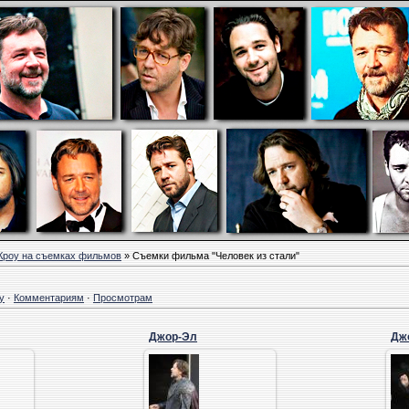
Кроу на съемках фильмов
» Съемки фильма "Человек из стали"
у
·
Комментариям
·
Просмотрам
Джор-Эл
Дж
05.10.2011
05
Лекс