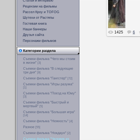
Статьи и интервью
Рецензии на фильмы
Рассел Кроу и TOFOG
Шутехи от Растяпы
Гостевая книга
Наши баннеры
1425
6
Друзья сайта
Персонажи фильмов
Категории раздела
Съемки фильма "Чего мы стоим
в жизни"
[3]
Съемки фильма "В следующие
три дня"
[9]
Съемки фильма "Гангстер"
[72]
Съемки фильма "Игры разума"
[1]
Съемки фильма "Поезд на Юму"
[3]
Съемки фильма "Быстрый и
мертвый"
[5]
Съемки фильма "Большая игра"
[14]
Съемки фильма "Нежность"
[4]
Разное
[55]
Съемки фильма "Нокдаун"
[2]
Съемки фильма "Человек из