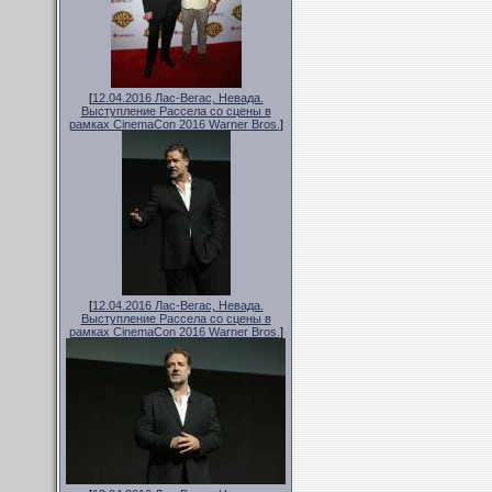
[
12.04.2016 Лас-Вегас, Невада.
Выступление Рассела со сцены в
рамках CinemaCon 2016 Warner Bros.
]
[
12.04.2016 Лас-Вегас, Невада.
Выступление Рассела со сцены в
рамках CinemaCon 2016 Warner Bros.
]