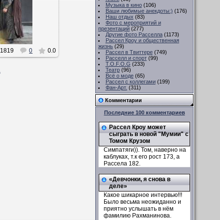
Музыка в кино
(106)
Ваши любимые анекдоты:)
(176)
Наш отдых
(83)
Фото с мероприятий и
презентаций
(277)
Другие фото Расселла
(1173)
Рассел Кроу и общественная
жизнь
(29)
1819
0
0.0
Рассел в Твиттере
(749)
Расселл и спорт
(99)
T.O.F.O.G
(233)
Театр
(96)
а
Всё о моде
(65)
Рассел с коллегами
(199)
Фан-Арт.
(311)
Комментарии
Последние 100 комментариев
Рассел Кроу может
сыграть в новой "Мумии" с
Томом Крузом
Симпатяги)). Том, наверно на
каблуках, т.к его рост 173, а
Рассела 182.
«Девчонки, я снова в
деле»
Какое шикарное интервью!!!
Было весьма неожиданно и
приятно услышать в нём
фамилию Рахманинова.