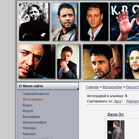
Меню сайта
Главная
»
Фотоальбом
»
Рассел 
Главная/новости
Фотографий в альбоме
:
5
Фотогалерея
Сортировать по
:
Дате
↓
·
Рейтинг
Видео
Форум
Джор-Эл
Биография
Фильмография
05.10.2011
Награды
Лекс
Карьера