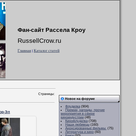
Фан-сайт Рассела Кроу
RussellCrow.ru
Главная
Каталог статей
|
Страницы
:
Новое на форуме
Флудилка
(904)
Премии, награды, прочие
ор-Эл
мероприятия в сфере
киноиндустрии
(48)
.10.2011
Кинофлудилка
(708)
Наши любимцы
(160)
Анонсированные фильмы.
(75)
Лекс
Литература и кино
(60)
Книги
(93)