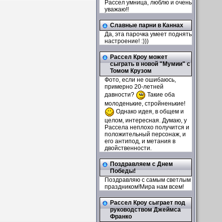
Рассел умница, люблю и очень
уважаю!!
Славные парни в Каннах
Да, эта парочка умеет поднять
настроение! :)))
Рассел Кроу может
сыграть в новой "Мумии" с
Томом Крузом
Фото, если не ошибаюсь,
примерно 20-летней
давности?
Такие оба
молоденькие, стройненькие!
Однако идея, в общем и
целом, интересная. Думаю, у
Рассела неплохо получится и
положительный персонаж, и
его антипод, и метания в
двойственности.
Поздравляем с Днем
Победы!
Поздравляю с самым светлым
праздником!Мира нам всем!
Рассел Кроу сыграет под
руководством Джеймса
Франко