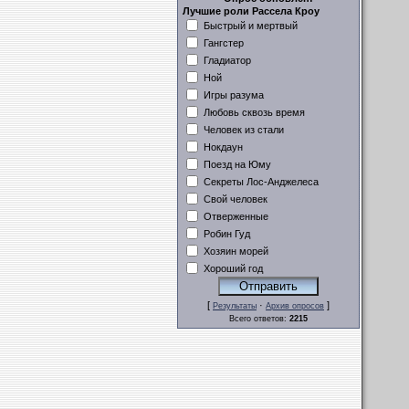
Лучшие роли Рассела Кроу
Быстрый и мертвый
Гангстер
Гладиатор
Ной
Игры разума
Любовь сквозь время
Человек из стали
Нокдаун
Поезд на Юму
Секреты Лос-Анджелеса
Свой человек
Отверженные
Робин Гуд
Хозяин морей
Хороший год
[
·
]
Результаты
Архив опросов
Всего ответов:
2215