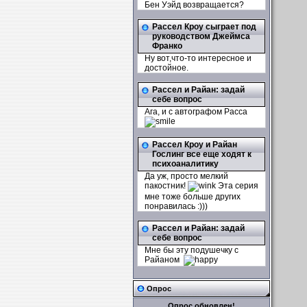
Бен Уэйд возвращается?
Рассел Кроу сыграет под
руководством Джеймса
Франко
Ну вот,что-то интересное и
достойное.
Рассел и Райан: задай
себе вопрос
Ага, и с автографом Расса
Рассел Кроу и Райан
Гослинг все еще ходят к
психоаналитику
Да уж, просто мелкий
пакостник!
Эта серия
мне тоже больше других
понравилась :)))
Рассел и Райан: задай
себе вопрос
Мне бы эту подушечку с
Райаном
Опрос
Опрос обновлен!