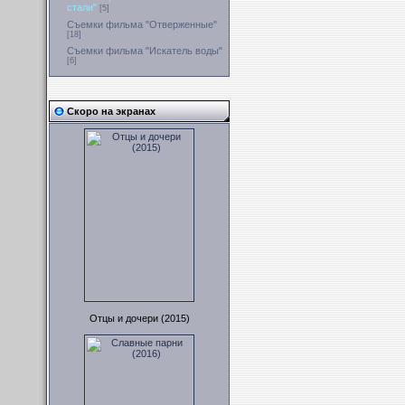
стали"
[5]
Съемки фильма "Отверженные"
[18]
Съемки фильма "Искатель воды"
[6]
Скоро на экранах
Отцы и дочери (2015)