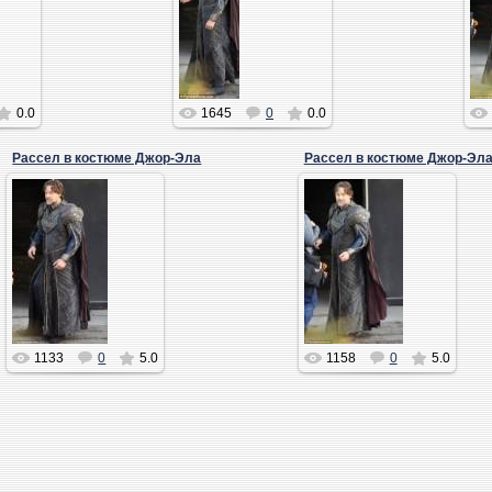
0.0
1645
0
0.0
Рассел в костюме Джор-Эла
Рассел в костюме Джор-Эл
05.10.2011
05.10.2011
Лекс
Лекс
1133
0
5.0
1158
0
5.0