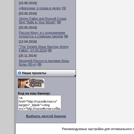
[15.06.2016]
«Девчонки, я снова в деле»
(
1
)
[03.06.2016]
Jimmy Fallon and Russell Crowe
Sing "Balls in Your Mouth"
(
0
)
[20.05.2016]
Рассел Кроу: я с подозрением
отношусь к славным парням
(
0
)
[12.04.2016]
"The Tonight Show Starring Jimmy
Fallon", 07.04.2016
(
0
)
[25.11.2014]
Молодой Рассел в рекламе Кока-
Колы (80-е)
(
0
)
Наши проекты
Код на наш баннер:
Выбрать другой баннер
Рекомендуемые настройки для оптимального 