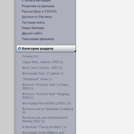
Статьи и интервью
Рецензии на фильмы
Рассел Кроу и TOFOG
Шутехи от Растяпы
Гостевая книга
Наши баннеры
Друзья сайта
Персонажи фильмов
Категории раздела
Разное
[31]
Vogue Men, апрель 1993
[5]
Фото Jane Ussher, 1997
[4]
Фотограф Ланс Стэдлер
[3]
"Звериная" тема
[7]
Фотосет "A Good Year" в Риме,
2006
[3]
Фотосет "A Good Year" Мадрид,
2006
[7]
Фотограф Michael Birt (2000)
[10]
Фотосессия от Nathaniel Goldberg
[4]
Фотосессия для Entertainment
Weekly'2007
[5]
К фильму "Поезд на Юму"
[4]
Фотограф Greg Williams для