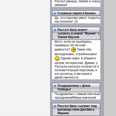
Рассел умница, люблю и очень
уважаю!!
Славные парни в Каннах
Да, эта парочка умеет поднять
настроение! :)))
Рассел Кроу может
сыграть в новой "Мумии" с
Томом Крузом
Фото, если не ошибаюсь,
примерно 20-летней
давности?
Такие оба
молоденькие, стройненькие!
Однако идея, в общем и
целом, интересная. Думаю, у
Рассела неплохо получится и
положительный персонаж, и
его антипод, и метания в
двойственности.
Поздравляем с Днем
Победы!
Поздравляю с самым светлым
праздником!Мира нам всем!
Рассел Кроу сыграет под
руководством Джеймса
Франко