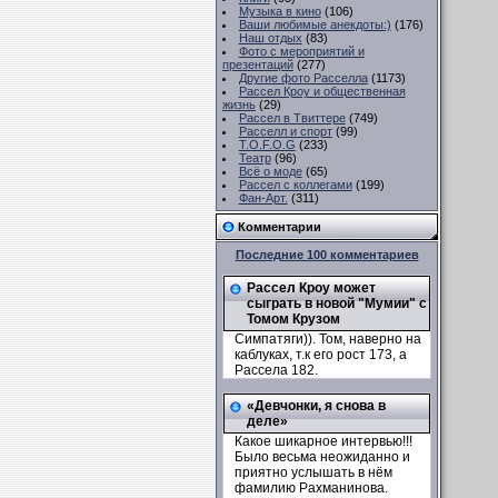
Музыка в кино
(106)
Ваши любимые анекдоты:)
(176)
Наш отдых
(83)
Фото с мероприятий и
презентаций
(277)
Другие фото Расселла
(1173)
Рассел Кроу и общественная
жизнь
(29)
Рассел в Твиттере
(749)
Расселл и спорт
(99)
T.O.F.O.G
(233)
Театр
(96)
Всё о моде
(65)
Рассел с коллегами
(199)
Фан-Арт.
(311)
Комментарии
Последние 100 комментариев
Рассел Кроу может
сыграть в новой "Мумии" с
Томом Крузом
Симпатяги)). Том, наверно на
каблуках, т.к его рост 173, а
Рассела 182.
«Девчонки, я снова в
деле»
Какое шикарное интервью!!!
Было весьма неожиданно и
приятно услышать в нём
фамилию Рахманинова.