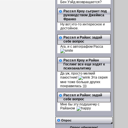
Бен Уэйд возвращается?
Рассел Кроу сыграет под
руководством Джеймса
Франко
Ну вот,что-то интересное и
достойное.
Рассел и Райан: задай
себе вопрос
Ага, и с автографом Расса
Рассел Кроу и Райан
Гослинг все еще ходят к
психоаналитику
Да уж, просто мелкий
пакостник!
Эта серия
мне тоже больше других
понравилась :)))
Рассел и Райан: задай
себе вопрос
Мне бы эту подушечку с
Райаном
Опрос
Опрос обновлен!