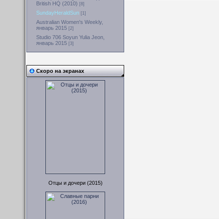
British HQ (2010)
[8]
SundayHeraldSun
[1]
Australian Women's Weekly,
январь 2015
[2]
Studio 706 Soyun Yulia Jeon,
январь 2015
[3]
Скоро на экранах
Отцы и дочери (2015)