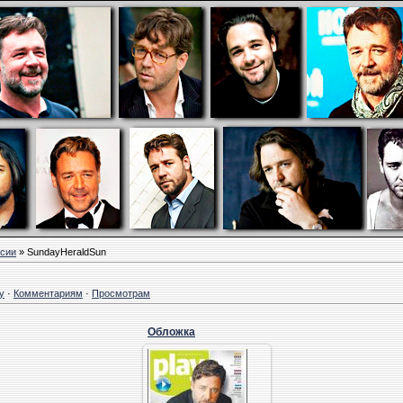
сии
» SundayHeraldSun
у
·
Комментариям
·
Просмотрам
Обложка
08.02.2011
kisyulya