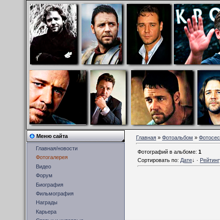
Меню сайта
Главная
»
Фотоальбом
»
Фотосес
Главная/новости
Фотографий в альбоме
:
1
Фотогалерея
Сортировать по
:
Дате
↓
·
Рейтинг
Видео
Форум
Биография
Фильмография
Награды
Карьера