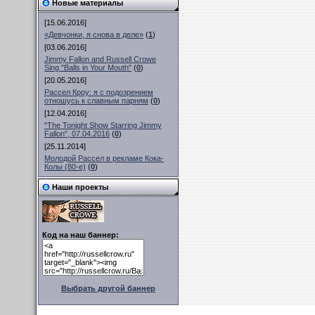
Новые материалы
[15.06.2016]
«Девчонки, я снова в деле»
(
1
)
[03.06.2016]
Jimmy Fallon and Russell Crowe
Sing "Balls in Your Mouth"
(
0
)
[20.05.2016]
Рассел Кроу: я с подозрением
отношусь к славным парням
(
0
)
[12.04.2016]
"The Tonight Show Starring Jimmy
Fallon", 07.04.2016
(
0
)
[25.11.2014]
Молодой Рассел в рекламе Кока-
Колы (80-е)
(
0
)
Наши проекты
Код на наш баннер:
Выбрать другой баннер