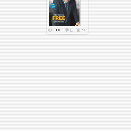
1110
0
5.0