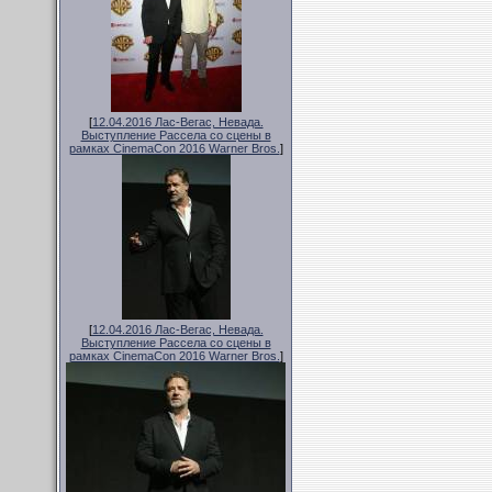
[
12.04.2016 Лас-Вегас, Невада.
Выступление Рассела со сцены в
рамках CinemaCon 2016 Warner Bros.
]
[
12.04.2016 Лас-Вегас, Невада.
Выступление Рассела со сцены в
рамках CinemaCon 2016 Warner Bros.
]