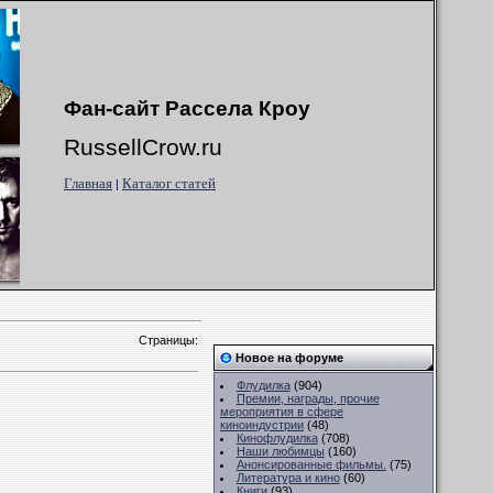
Фан-сайт Рассела Кроу
RussellCrow.ru
Главная
Каталог статей
|
Страницы
:
Новое на форуме
Флудилка
(904)
Премии, награды, прочие
мероприятия в сфере
киноиндустрии
(48)
Кинофлудилка
(708)
Наши любимцы
(160)
Анонсированные фильмы.
(75)
Литература и кино
(60)
Книги
(93)