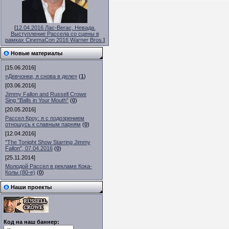
[
12.04.2016 Лас-Вегас, Невада.
Выступление Рассела со сцены в
рамках CinemaCon 2016 Warner Bros.
]
Новые материалы
[15.06.2016]
«Девчонки, я снова в деле»
(
1
)
[03.06.2016]
Jimmy Fallon and Russell Crowe
Sing "Balls in Your Mouth"
(
0
)
[20.05.2016]
Рассел Кроу: я с подозрением
отношусь к славным парням
(
0
)
[12.04.2016]
"The Tonight Show Starring Jimmy
Fallon", 07.04.2016
(
0
)
[25.11.2014]
Молодой Рассел в рекламе Кока-
Колы (80-е)
(
0
)
Наши проекты
Код на наш баннер: