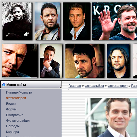
Меню сайта
Главная
»
Фотоальбом
»
Фотогалерея
»
Раз
Главная/новости
Фотогалерея
Видео
Форум
Биография
Фильмография
Награды
Карьера