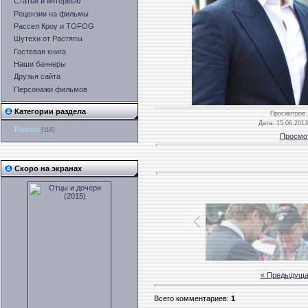
Статьи и интервью
Рецензии на фильмы
Рассел Кроу и TOFOG
Шутехи от Растяпы
Гостевая книга
Наши баннеры
Друзья сайта
Персонажи фильмов
Категории раздела
Просмотров
:
Дата
: 15.06.2013
Разное
[118]
Просмо
Скоро на экранах
« Предыдущ
Всего комментариев
:
1