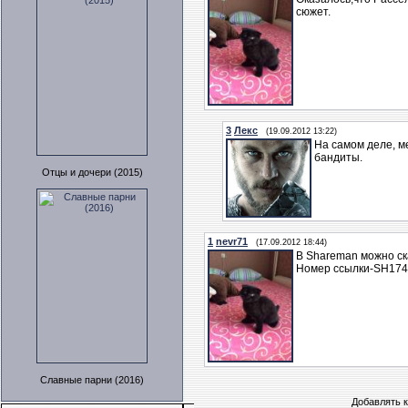
сюжет.
3
Лекс
(19.09.2012 13:22)
На самом деле, ме
бандиты.
Отцы и дочери (2015)
1
nevr71
(17.09.2012 18:44)
В Shareman можно ск
Номер ссылки-SH17
Славные парни (2016)
Добавлять к