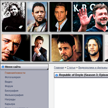
Меню сайта
Главная
»
Статьи
»
Видеоролики и фильмы
Главная/новости
Republic of Doyle (Season 3; Episo
Фотогалерея
Видео
Форум
Биография
Фильмография
Награды
Карьера