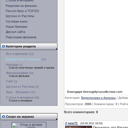
Статьи и интервью
Рецензии на фильмы
Рассел Кроу и TOFOG
Шутехи от Растяпы
Гостевая книга
Наши баннеры
Друзья сайта
Персонажи фильмов
Категории раздела
Все о фильмах
[22]
Видеоролики и фильмы
[51]
Награды
[1]
Список полученных премий и призов
Фильмография
[24]
Список фильмов
Сайт
[3]
Шутехи от Растяпы
[3]
Благодаря thoroughlyrussellcrowe.com
Кроу - Музыкант
[47]
Статьи и интервью
Категория
:
Видеоролики и фильмы
|
Добав
[85]
Статьи и интервью
Просмотров
:
2886
|
Комментарии
:
3
|
Рейти
Всего комментариев
:
3
Скоро на экранах
2
nevr71
(18.09.2012 18:03)
Оказалось,что Рассе