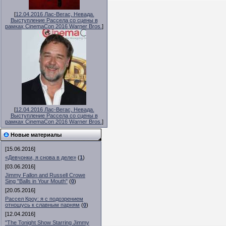
[
12.04.2016 Лас-Вегас, Невада.
Выступление Рассела со сцены в
рамках CinemaCon 2016 Warner Bros.
]
[
12.04.2016 Лас-Вегас, Невада.
Выступление Рассела со сцены в
рамках CinemaCon 2016 Warner Bros.
]
Новые материалы
[15.06.2016]
«Девчонки, я снова в деле»
(
1
)
[03.06.2016]
Jimmy Fallon and Russell Crowe
Sing "Balls in Your Mouth"
(
0
)
[20.05.2016]
Рассел Кроу: я с подозрением
отношусь к славным парням
(
0
)
[12.04.2016]
"The Tonight Show Starring Jimmy