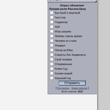
Опрос обновлен!
Лучшие роли Рассела Кроу
Быстрый и мертвый
Гангстер
Гладиатор
Ной
Игры разума
Любовь сквозь время
Человек из стали
Нокдаун
Поезд на Юму
Секреты Лос-Анджелеса
Свой человек
Отверженные
Робин Гуд
Хозяин морей
Хороший год
[
·
]
Результаты
Архив опросов
Всего ответов:
2215