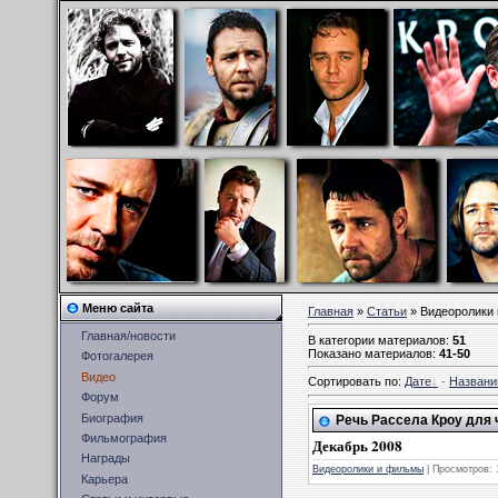
Меню сайта
Главная
»
Статьи
» Видеоролики
Главная/новости
В категории материалов
:
51
Показано материалов
:
41-50
Фотогалерея
Видео
Сортировать по
:
Дате
·
Назван
Форум
Биография
Речь Рассела Кроу для 
Фильмография
Декабрь 2008
Награды
Видеоролики и фильмы
|
Просмотров:
Карьера