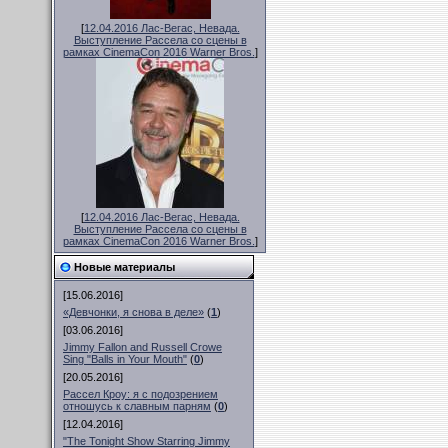
[
12.04.2016 Лас-Вегас, Невада.
Выступление Рассела со сцены в
рамках CinemaCon 2016 Warner Bros.
]
[
12.04.2016 Лас-Вегас, Невада.
Выступление Рассела со сцены в
рамках CinemaCon 2016 Warner Bros.
]
Новые материалы
[15.06.2016]
«Девчонки, я снова в деле»
(
1
)
[03.06.2016]
Jimmy Fallon and Russell Crowe
Sing "Balls in Your Mouth"
(
0
)
[20.05.2016]
Рассел Кроу: я с подозрением
отношусь к славным парням
(
0
)
[12.04.2016]
"The Tonight Show Starring Jimmy