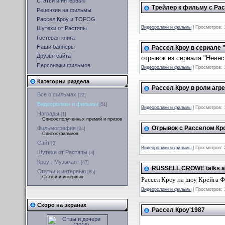
Статьи и интервью
Трейлер к фильму с Рас
Рецензии на фильмы
Рассел Кроу и TOFOG
Видеоролики и фильмы
|
Просмотров:
Шутехи от Растяпы
Гостевая книга
Наши баннеры
Рассел Кроу в сериале 
Друзья сайта
отрывок из сериала "Невес
Персонажи фильмов
Видеоролики и фильмы
|
Просмотров:
Категории раздела
Рассел Кроу в роли агре
Все о фильмах
[22]
Видеоролики и фильмы
[51]
Видеоролики и фильмы
|
Просмотров:
Награды
[1]
Список полученных премий и призов
Отрывок с Расселом Кро
Фильмография
[24]
Список фильмов
Сайт
[3]
Видеоролики и фильмы
|
Просмотров:
Шутехи от Растяпы
[3]
Кроу - Музыкант
[47]
RUSSELL CROWE talks 
Статьи и интервью
[85]
Статьи и интервью
Рассел Кроу на шоу Крейга 
Видеоролики и фильмы
|
Просмотров:
Скоро на экранах
Рассел Кроу'1987