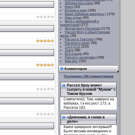
Литература и кино
(60)
Книги
(93)
Музыка в кино
(106)
Ваши любимые анекдоты:)
(176)
Наш отдых
(83)
Фото с мероприятий и
презентаций
(277)
Другие фото Расселла
(1173)
Рассел Кроу и общественная
жизнь
(29)
Рассел в Твиттере
(749)
Расселл и спорт
(99)
T.O.F.O.G
(233)
Театр
(96)
Всё о моде
(65)
Рассел с коллегами
(199)
Фан-Арт.
(311)
Комментарии
Последние 100 комментариев
Рассел Кроу может
сыграть в новой "Мумии" с
Томом Крузом
Симпатяги)). Том, наверно на
каблуках, т.к его рост 173, а
Рассела 182.
«Девчонки, я снова в
деле»
Какое шикарное интервью!!!
Было весьма неожиданно и