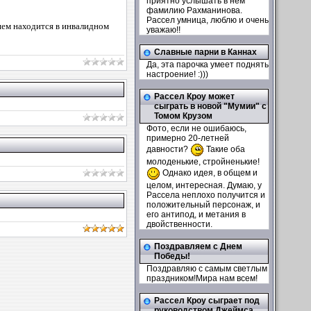
приятно услышать в нём
фамилию Рахманинова.
Рассел умница, люблю и очень
йшем находится в инвалидном
уважаю!!
Славные парни в Каннах
Да, эта парочка умеет поднять
настроение! :)))
Рассел Кроу может
сыграть в новой "Мумии" с
Томом Крузом
Фото, если не ошибаюсь,
примерно 20-летней
давности?
Такие оба
молоденькие, стройненькие!
Однако идея, в общем и
целом, интересная. Думаю, у
Рассела неплохо получится и
положительный персонаж, и
его антипод, и метания в
двойственности.
Поздравляем с Днем
Победы!
Поздравляю с самым светлым
праздником!Мира нам всем!
Рассел Кроу сыграет под
руководством Джеймса