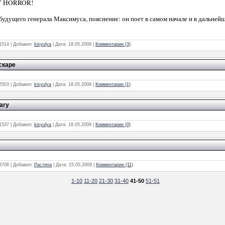
Y HORROR!
ел будущего генерала Максимуса, пояснение: он поет в самом начале и в дальне
1514
|
Добавил:
kisyulya
|
Дата:
18.05.2009
|
Комментарии (3)
скаре
2503
|
Добавил:
kisyulya
|
Дата:
18.05.2009
|
Комментарии (1)
ary
1537
|
Добавил:
kisyulya
|
Дата:
18.05.2009
|
Комментарии (0)
3706
|
Добавил:
Растяпа
|
Дата:
15.05.2009
|
Комментарии (11)
1-10
11-20
21-30
31-40
41-50
51-51