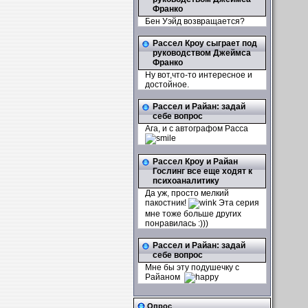
Франко
Бен Уэйд возвращается?
Рассел Кроу сыграет под
руководством Джеймса
Франко
Ну вот,что-то интересное и
достойное.
Рассел и Райан: задай
себе вопрос
Ага, и с автографом Расса
Рассел Кроу и Райан
Гослинг все еще ходят к
психоаналитику
Да уж, просто мелкий
пакостник!
Эта серия
мне тоже больше других
понравилась :)))
Рассел и Райан: задай
себе вопрос
Мне бы эту подушечку с
Райаном
Опрос