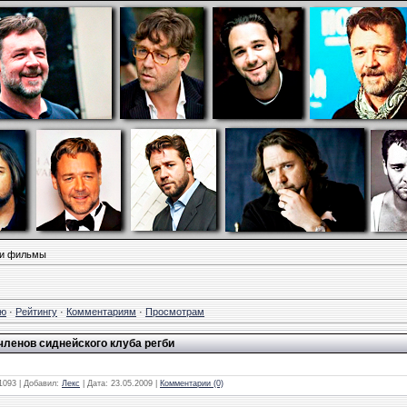
 и фильмы
ию
·
Рейтингу
·
Комментариям
·
Просмотрам
членов сиднейского клуба регби
1093
|
Добавил:
Лекс
|
Дата:
23.05.2009
|
Комментарии (0)