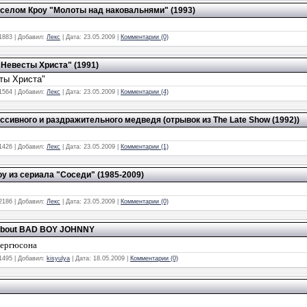
селом Кроу "Молоты над наковальнями" (1993)
1883
|
Добавил:
Лекс
|
Дата:
23.05.2009
|
Комментарии (0)
"Невесты Христа" (1991)
ты Христа"
1564
|
Добавил:
Лекс
|
Дата:
23.05.2009
|
Комментарии (4)
ссивного и раздражительного медведя (отрывок из The Late Show (1992))
1426
|
Добавил:
Лекс
|
Дата:
23.05.2009
|
Комментарии (1)
у из сериала "Соседи" (1985-2009)
2186
|
Добавил:
Лекс
|
Дата:
23.05.2009
|
Комментарии (0)
about BAD BOY JOHNNY
Фергюсона
1495
|
Добавил:
kisyulya
|
Дата:
18.05.2009
|
Комментарии (0)