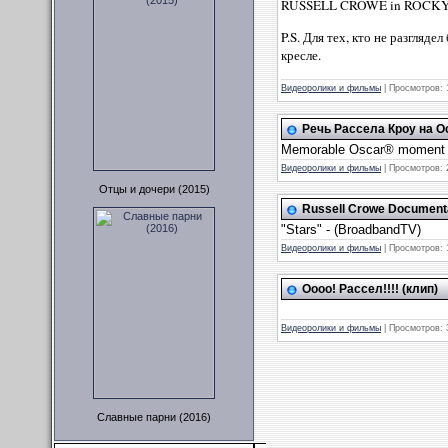
RUSSELL CROWE in ROCK
P.S. Для тех, кто не разгляд
кресле.
Видеоролики и фильмы
|
Просмотров:
Речь Рассела Кроу на О
Memorable Oscar® moment
Видеоролики и фильмы
|
Просмотров:
Отцы и дочери (2015)
Russell Crowe Document
"Stars" - (BroadbandTV)
Видеоролики и фильмы
|
Просмотров:
Оооо! Рассел!!!! (клип)
Видеоролики и фильмы
|
Просмотров:
Славные парни (2016)