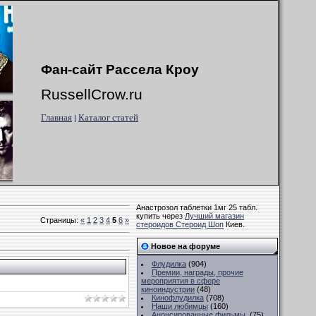
Фан-сайт Рассела Кроу
RussellCrow.ru
Главная
Каталог статей
|
Анастрозол таблетки 1мг 25 табл.
купить через
Лучший магазин
Страницы
:
«
1
2
3
4
5
6
»
стероидов Стероид Шоп
Киев.
Новое на форуме
Флудилка
(904)
Премии, награды, прочие
мероприятия в сфере
киноиндустрии
(48)
Кинофлудилка
(708)
Наши любимцы
(160)
Анонсированные фильмы.
(75)