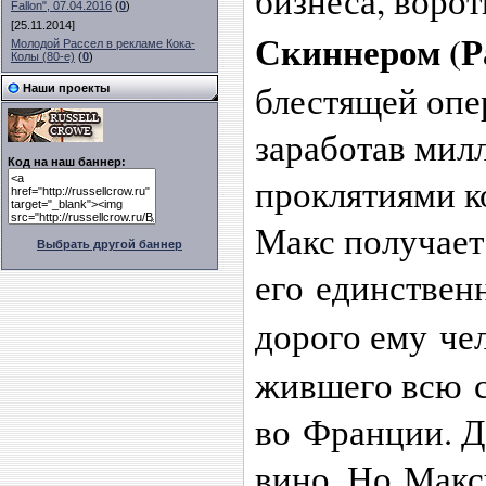
бизнеса, воро
Fallon", 07.04.2016
(
0
)
[25.11.2014]
Скиннером
(Р
Молодой Рассел в рекламе Кока-
Колы (80-е)
(
0
)
блестящей опе
Наши проекты
заработав мил
Код на наш баннер:
проклятиями к
Макс получает
Выбрать другой баннер
его единствен
дорого ему ч
жившего всю с
во Франции. Д
вино. Но Максу