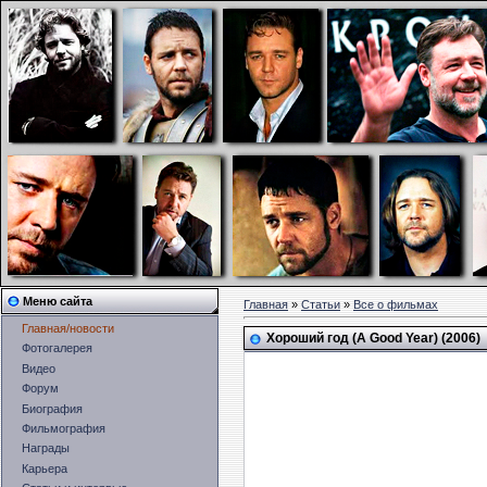
Меню сайта
Главная
»
Статьи
»
Все о фильмах
Главная/новости
Хороший год (A Good Year) (2006)
Фотогалерея
Видео
Форум
Биография
Фильмография
Награды
Карьера