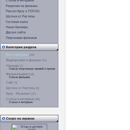
Статьи и интервью
Рецензии на фильмы
Рассел Кроу и TOFOG
Шутехи от Растяпы
Гостевая книга
Наши баннеры
Друзья сайта
Персонажи фильмов
Категории раздела
Все о фильмах
[22]
Видеоролики и фильмы
[51]
Награды
[1]
Список полученных премий и призов
Фильмография
[24]
Список фильмов
Сайт
[3]
Шутехи от Растяпы
[3]
Кроу - Музыкант
[47]
Статьи и интервью
[85]
Статьи и интервью
Скоро на экранах