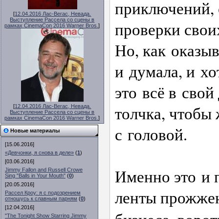
приключений, 
[
12.04.2016 Лас-Вегас, Невада.
Выступление Рассела со сцены в
проверки свои
рамках CinemaCon 2016 Warner Bros.
]
Но, как оказыв
и думала, и хо
это всё в свой
толчка, чтобы 
[
12.04.2016 Лас-Вегас, Невада.
Выступление Рассела со сцены в
рамках CinemaCon 2016 Warner Bros.
]
с головой.
Новые материалы
[15.06.2016]
«Девчонки, я снова в деле»
(
1
)
[03.06.2016]
Именно это и 
Jimmy Fallon and Russell Crowe
Sing "Balls in Your Mouth"
(
0
)
[20.05.2016]
ленты прожже
Рассел Кроу: я с подозрением
отношусь к славным парням
(
0
)
[12.04.2016]
"The Tonight Show Starring Jimmy