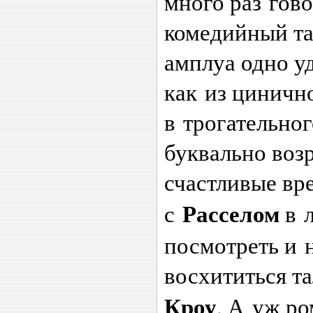
много раз гово
комедийный та
амплуа одно у
как из циничн
в трогательног
буквально воз
счастливые вр
Расселом
с
в л
посмотреть и 
восхититься т
Кроу
. А уж р