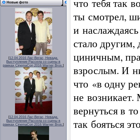
что тебя так в
Новые фото
ты смотрел, ши
и наслаждаясь
стало другим,
циничным, пр
[
12.04.2016 Лас-Вегас, Невада.
Выступление Рассела со сцены в
взрослым. И н
рамках CinemaCon 2016 Warner Bros.
]
что «в одну ре
не возникает. 
вернуться в т
[
12.04.2016 Лас-Вегас, Невада.
так бояться эт
Выступление Рассела со сцены в
рамках CinemaCon 2016 Warner Bros.
]