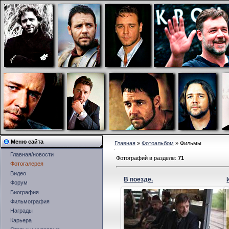
Меню сайта
Главная
»
Фотоальбом
» Фильмы
Главная/новости
Фотографий в разделе
:
71
Фотогалерея
Видео
В поезде.
Форум
Биография
15.11.2014
Фильмография
Кадр из фильма"Искатель воды".
Награды
nevr71
Карьера