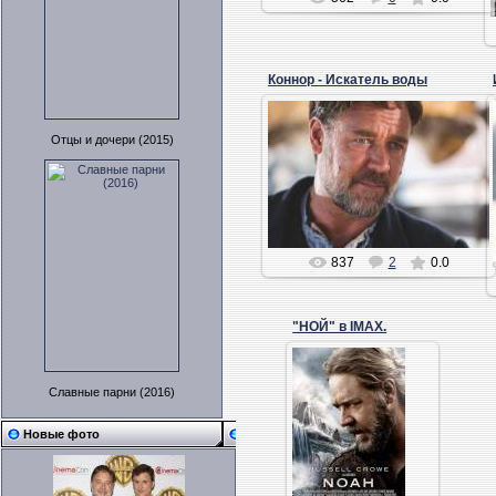
Коннор - Искатель воды
13.11.2014
Отцы и дочери (2015)
Лекс
837
2
0.0
"НОЙ" в IMAX.
13.03.2014
Постер к фильму
Славные парни (2016)
"НОЙ" в IMAX.
nevr71
Новые фото