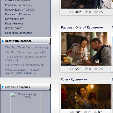
Статьи и интервью
Рецензии на фильмы
Рассел Кроу и TOFOG
1095
0
0.0
Шутехи от Растяпы
Гостевая книга
Наши баннеры
Рассел с Ольгой Куриленко
Друзья сайта
Персонажи фильмов
13.11.2014
Категории раздела
Лекс
The Next Three Days: постеры
[4]
The Next Three Days: кадры
[27]
Тайна Аляски (Mystery, Alaska):
кадры
[16]
Ной / Noah (2014): постеры
[13]
1228
0
0.0
Искатель воды / The Water
Diviner (2014): кадры
[11]
Ольга Куриленко
13.11.2014
Скоро на экранах
Лекс
562
0
0.0