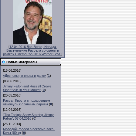
[
12.04.2016 Лас-Вегас, Невада.
Выступление Рассела со сцены в
рамках CinemaCon 2016 Warner Bros.
]
Новые материалы
[15.06.2016]
«Девчонки, я снова в деле»
(
1
)
[03.06.2016]
Jimmy Fallon and Russell Crowe
Sing "Balls in Your Mouth"
(
0
)
[20.05.2016]
Рассел Кроу: я с подозрением
отношусь к славным парням
(
0
)
[12.04.2016]
"The Tonight Show Starring Jimmy
Fallon", 07.04.2016
(
0
)
[25.11.2014]
Молодой Рассел в рекламе Кока-
Колы (80-е)
(
0
)