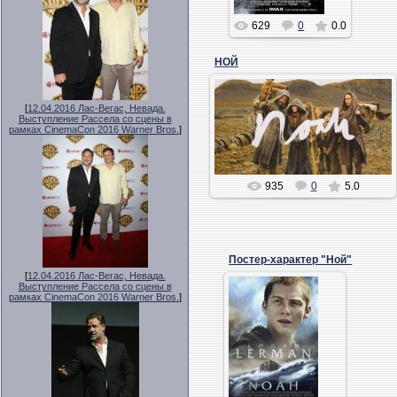
629
0
0.0
НОЙ
01.03.2014
Работа фотографа Грега
[
12.04.2016 Лас-Вегас, Невада.
Выступление Рассела со сцены в
Уильямса.
рамках CinemaCon 2016 Warner Bros.
]
nevr71
935
0
5.0
Постер-характер "Ной"
[
12.04.2016 Лас-Вегас, Невада.
13.02.2014
Выступление Рассела со сцены в
рамках CinemaCon 2016 Warner Bros.
]
Лекс