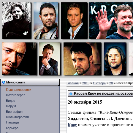
Меню сайта
Главная
»
2015
»
Октябрь
»
20
» Рассел Кро
Главная/новости
Рассел Кроу не поедет на остро
Фотогалерея
20 октября 2015
Видео
Форум
Съемки фильма
"Кинг-Конг:Остров
Биография
Фильмография
Хиддлстон, Сэмюэль Л. Джексон,
Награды
Кроу
примет участие в проекте не п
Карьера