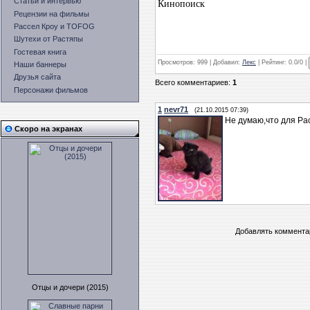
Статьи и интервью
Кинопоиск
Рецензии на фильмы
Рассел Кроу и TOFOG
Шутехи от Растяпы
Гостевая книга
Просмотров
: 999 |
Добавил
:
Лекс
|
Рейтинг
: 0.0/0 |
Наши баннеры
Друзья сайта
Всего комментариев
:
1
Персонажи фильмов
1
nevr71
(21.10.2015 07:39)
Не думаю,что для Ра
Скоро на экранах
Добавлять комментар
Отцы и дочери (2015)