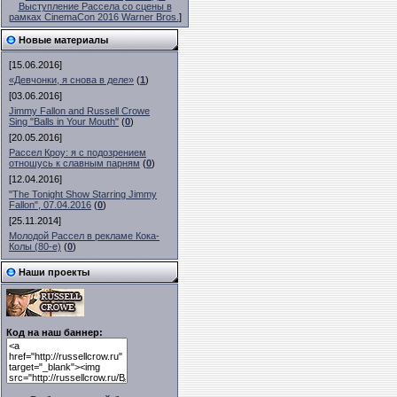
Выступление Рассела со сцены в
рамках CinemaCon 2016 Warner Bros.
]
Новые материалы
[15.06.2016]
«Девчонки, я снова в деле»
(
1
)
[03.06.2016]
Jimmy Fallon and Russell Crowe
Sing "Balls in Your Mouth"
(
0
)
[20.05.2016]
Рассел Кроу: я с подозрением
отношусь к славным парням
(
0
)
[12.04.2016]
"The Tonight Show Starring Jimmy
Fallon", 07.04.2016
(
0
)
[25.11.2014]
Молодой Рассел в рекламе Кока-
Колы (80-е)
(
0
)
Наши проекты
Код на наш баннер: