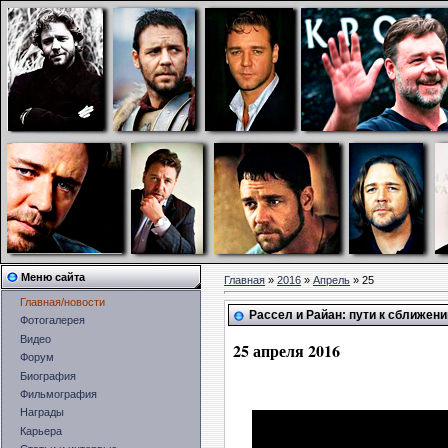
Меню сайта
Главная
»
2016
»
Апрель
» 25
Главная/новости
Рассел и Райан: пути к сближен
Фотогалерея
Видео
25 апреля 2016
Форум
Биография
Фильмография
Награды
Карьера