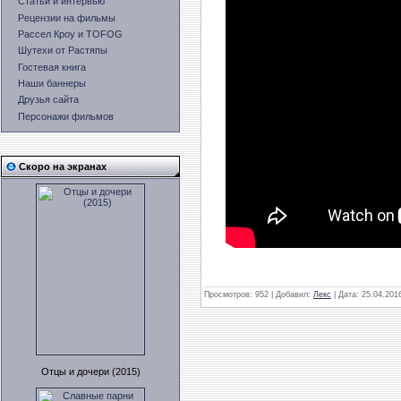
Статьи и интервью
Рецензии на фильмы
Рассел Кроу и TOFOG
Шутехи от Растяпы
Гостевая книга
Наши баннеры
Друзья сайта
Персонажи фильмов
Скоро на экранах
Просмотров: 952 | Добавил:
Лекс
| Дата:
25.04.201
Отцы и дочери (2015)