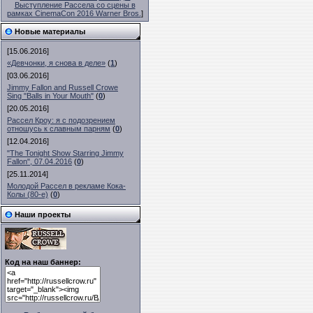
Выступление Рассела со сцены в
рамках CinemaCon 2016 Warner Bros.
]
Новые материалы
[15.06.2016]
«Девчонки, я снова в деле»
(
1
)
[03.06.2016]
Jimmy Fallon and Russell Crowe
Sing "Balls in Your Mouth"
(
0
)
[20.05.2016]
Рассел Кроу: я с подозрением
отношусь к славным парням
(
0
)
[12.04.2016]
"The Tonight Show Starring Jimmy
Fallon", 07.04.2016
(
0
)
[25.11.2014]
Молодой Рассел в рекламе Кока-
Колы (80-е)
(
0
)
Наши проекты
Код на наш баннер: