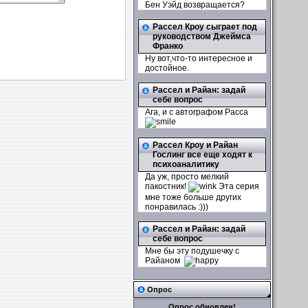
Бен Уэйд возвращается?
Рассел Кроу сыграет под
руководством Джеймса
Франко
Ну вот,что-то интересное и
достойное.
Рассел и Райан: задай
себе вопрос
Ага, и с автографом Расса
Рассел Кроу и Райан
Гослинг все еще ходят к
психоаналитику
Да уж, просто мелкий
пакостник!
Эта серия
мне тоже больше других
понравилась :)))
Рассел и Райан: задай
себе вопрос
Мне бы эту подушечку с
Райаном
Опрос
Опрос обновлен!