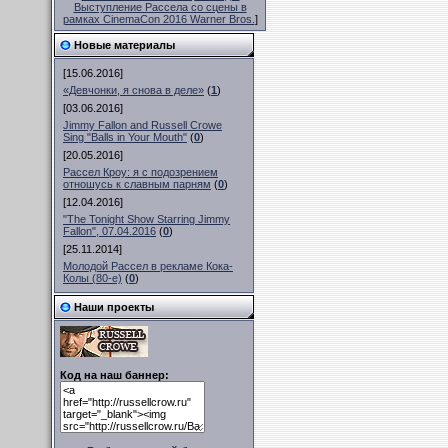
Выступление Рассела со сцены в
рамках CinemaCon 2016 Warner Bros.
]
Новые материалы
[15.06.2016]
«Девчонки, я снова в деле»
(
1
)
[03.06.2016]
Jimmy Fallon and Russell Crowe
Sing "Balls in Your Mouth"
(
0
)
[20.05.2016]
Рассел Кроу: я с подозрением
отношусь к славным парням
(
0
)
[12.04.2016]
"The Tonight Show Starring Jimmy
Fallon", 07.04.2016
(
0
)
[25.11.2014]
Молодой Рассел в рекламе Кока-
Колы (80-е)
(
0
)
Наши проекты
Код на наш баннер: