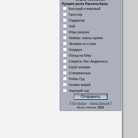
Лучшие роли Рассела Кроу
Быстрый и мертвый
Гангстер
Гладиатор
Ной
Игры разума
Любовь сквозь время
Человек из стали
Нокдаун
Поезд на Юму
Секреты Лос-Анджелеса
Свой человек
Отверженные
Робин Гуд
Хозяин морей
Хороший год
[
·
]
Результаты
Архив опросов
Всего ответов:
2215