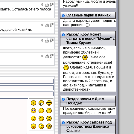
Рассел умница, люблю и очень
0
уважаю!!
канте. Осталась от его голоса
Славные парни в Каннах
Да, эта парочка умеет поднять
настроение! :)))
0
счудесной хозяйки.
Рассел Кроу может
сыграть в новой "Мумии" с
0
Томом Крузом
Фото, если не ошибаюсь,
примерно 20-летней
0
давности?
Такие оба
молоденькие, стройненькие!
Однако идея, в общем и
целом, интересная. Думаю, у
Рассела неплохо получится и
положительный персонаж, и
его антипод, и метания в
двойственности.
Поздравляем с Днем
Победы!
Поздравляю с самым светлым
праздником!Мира нам всем!
Рассел Кроу сыграет под
руководством Джеймса
Франко