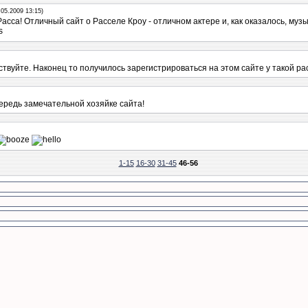
.05.2009 13:15)
сса! Отличный сайт о Расселе Кроу - отличном актере и, как оказалось, музы
ствуйте. Наконец то получилось зарегистрироваться на этом сайте у такой ра
чередь замечательной хозяйке сайта!
1-15
16-30
31-45
46-56