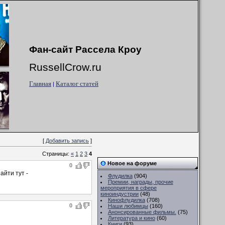
Фан-сайт Рассела Кроу
RussellCrow.ru
Главная
Каталог статей
|
[
Добавить запись
]
Страницы:
«
1
2
3
4
Новое на форуме
0
айти тут -
Флудилка
(904)
Премии, награды, прочие
мероприятия в сфере
киноиндустрии
(48)
Кинофлудилка
(708)
0
Наши любимцы
(160)
Анонсированные фильмы.
(75)
Литература и кино
(60)
Книги
(93)