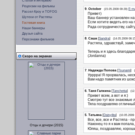
Статьи и интервью
Рецензии на фильмы
9
.
October
E-ma
(15.05.2009 09:29)
Рассел Кроу и TOFOG
Привет)
Шутехи от Растяпы
Ваш баннер установлен на о
Если хотите видеть его на 
Гостевая книга
Рада сотрудничеству, сайт
Наши баннеры
Друзья сайта
8
.
Саша
[
Sandra
]
(14.05.2009 06:1
Персонажи фильмов
Растяпа, здравствуй, зам
Теперь и я здесь благодар
(Jordanna)
Скоро на экранах
7
.
Надежда Попова
[
Tsunami
]
Урррра! Я прорвалась, нес
Вам надо памятник из шок
6
.
Таня Галкина
[
Tanchetta
]
(12
Привет всем, а вот и я:)
Смотрю тут все знакомые л
Тяпа поздравляю отличный
5
.
Татьяна
[
Daisylita
]
(10.05.2009 
Все, все, все и Растяпа - пр
Наконец-то я к вам попала
Отцы и дочери (2015)
Юляш, поздравляю, хороший