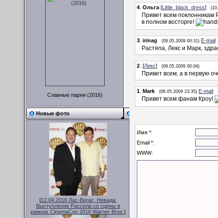
4
.
Ольга
[
Little_black_dress
]
(10
Привет всем поклонникам Ра
в полном восторге!
3
.
irinag
E-mail
(09.05.2009 00:31)
Растяпа, Лекс и Марк, здра
2
.
[
Лекс
]
(09.05.2009 00:04)
Привет всем, а в первую о
1
.
Mark
E-mail
(08.05.2009 23:35)
Славные парни (2016)
Привет всем фанам Кроу!
Новые фото
Имя *:
Email *:
WWW:
[
12.04.2016 Лас-Вегас, Невада.
Выступление Рассела со сцены в
рамках CinemaCon 2016 Warner Bros.
]