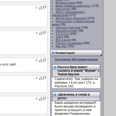
Музыка в кино
(106)
Ваши любимые анекдоты:)
(176)
0
Наш отдых
(83)
Фото с мероприятий и
презентаций
(277)
Другие фото Расселла
(1173)
Рассел Кроу и общественная
жизнь
(29)
Рассел в Твиттере
(749)
Расселл и спорт
(99)
0
T.O.F.O.G
(233)
Театр
(96)
Всё о моде
(65)
Рассел с коллегами
(199)
Фан-Арт.
(311)
Комментарии
Последние 100 комментариев
0
 этот сайт.
Рассел Кроу может
сыграть в новой "Мумии" с
Томом Крузом
0
Симпатяги)). Том, наверно на
каблуках, т.к его рост 173, а
Рассела 182.
«Девчонки, я снова в
деле»
0
Какое шикарное интервью!!!
Было весьма неожиданно и
приятно услышать в нём
фамилию Рахманинова.