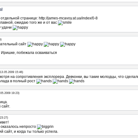
il
тдельной странице: http://james-mcavoy.at.ua/index/0-8
главной, ожидаю того же и от вас
у удачи
5)
ечательный сайт
я Иришке, побежала осваиваться
(13.05.2009 15:46)
мотря на сопротивления эксплорера. Девчонки, вы такие молодцы, что сделали
олада в полный рост
.05.2009 19:23)
ица.
 сайт.
23:27)
ивет!
, оказалось непросто
 сайт, и когда ты только успела.