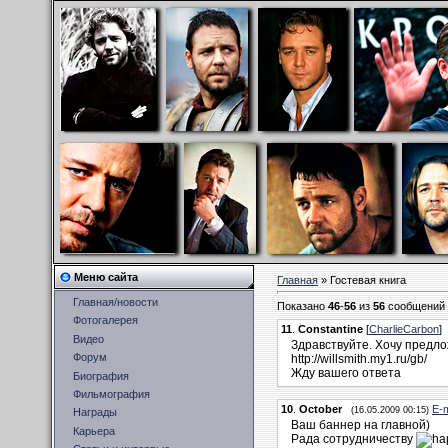
Меню сайта
Главная
»
Гостевая книга
Главная/новости
Показано
46
-
56
из
56
сообщений
Фотогалерея
11
.
Constantine
[
CharlieCarbon
]
Видео
Здравствуйте. Хочу предло
Форум
http://willsmith.my1.ru/gb/
Жду вашего ответа
Биография
Фильмография
10
.
October
E-m
(16.05.2009 00:15)
Награды
Ваш баннер на главной)
Карьера
Рада сотрудничеству