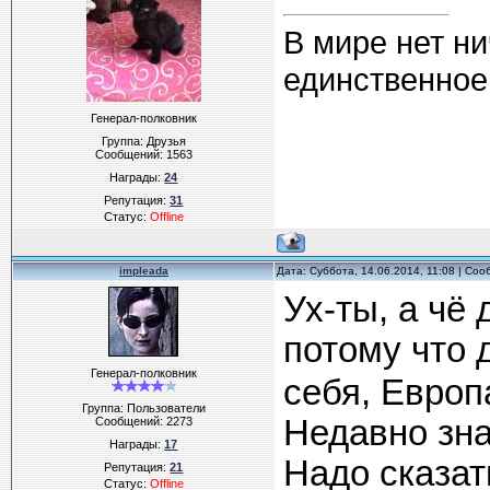
В мире нет ни
единственное,
Генерал-полковник
Группа: Друзья
Сообщений:
1563
Награды:
24
Репутация:
31
Статус:
Offline
impleada
Дата: Суббота, 14.06.2014, 11:08 | Со
Ух-ты, а чё 
потому что
Генерал-полковник
себя, Европа
Группа: Пользователи
Недавно зна
Сообщений:
2273
Награды:
17
Надо сказат
Репутация:
21
Статус:
Offline