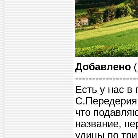
Добавлено
(
------------------
Есть у нас в
С.Передерия.
что подавля
название, пе
улицы по три