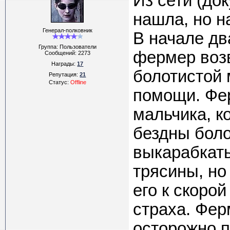
Из сети (до
нашла, но н
Генерал-полковник
В начале дв
Группа: Пользователи
фермер воз
Сообщений:
2273
Награды:
17
болотистой 
Репутация:
21
Статус:
Offline
помощи. Фе
мальчика, к
бездны боло
выкарабкат
трясины, но
его к скорой
страха. Фер
осторожно п