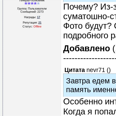
Генерал-полковник
Почему? Из-
Группа: Пользователи
Сообщений:
2273
суматошно-с
Награды:
17
Репутация:
21
Фото будут? 
Статус:
Offline
подробного ра
Добавлено
(
------------------
Цитата
nevr71
(
)
Завтра едем в
память именн
Особенно ин
Когда я попа