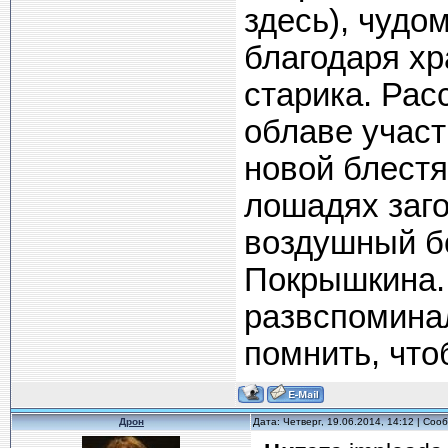
здесь), чудо
благодаря хр
старика. Рас
облаве участ
новой блестя
лошадях заг
воздушный бо
Покрышкина. 
развспоминал
помнить, чтоб
Дрон
Дата: Четверг, 19.06.2014, 14:12 | Со