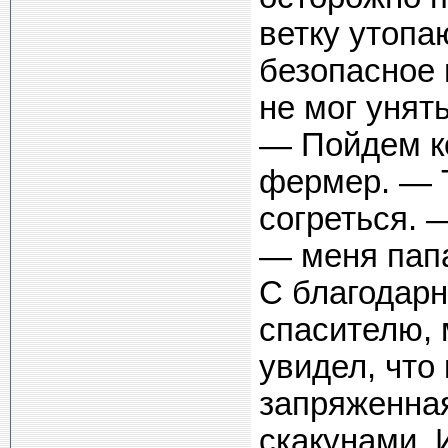
ветку утопа
безопасное 
не мог унят
— Пойдем к
фермер. — Т
согреться. 
— меня папа
С благодарн
спасителю, 
увидел, что
запряженна
скакунами. 