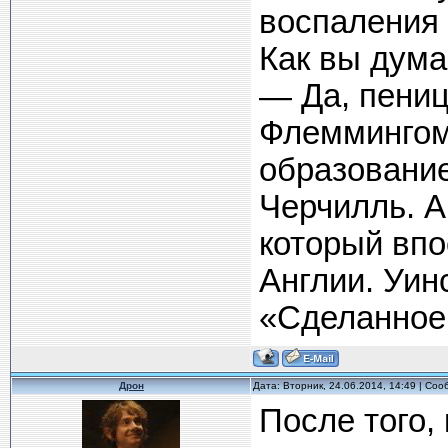
воспаления 
Как вы думае
— Да, пени
Флеммингом
образовани
Черчилль. А
который вп
Англии. Уин
«Сделанное 
Дрон
Дата: Вторник, 24.06.2014, 14:49 | Со
После того, 