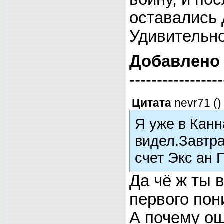
оставались
Удивительно
Добавлено
-----------------
Цитата
nevr71
(
)
Я уже в Канн
видел.Завтр
счет Экс ан 
Да чё ж ты 
первого пони
А почему о