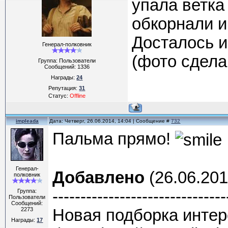
упала ветка
обкорнали и
Досталось и
Генерал-полковник
(фото сдела
Группа: Пользователи
Сообщений:
1336
Награды:
24
Репутация:
31
Статус:
Offline
impleada
Дата: Четверг, 26.06.2014, 14:04 | Сообщение #
732
Пальма прямо!
Генерал-
Добавлено
(26.06.201
полковник
-------------------------------
Группа:
Пользователи
Сообщений:
Новая подборка инте
2273
Награды:
17