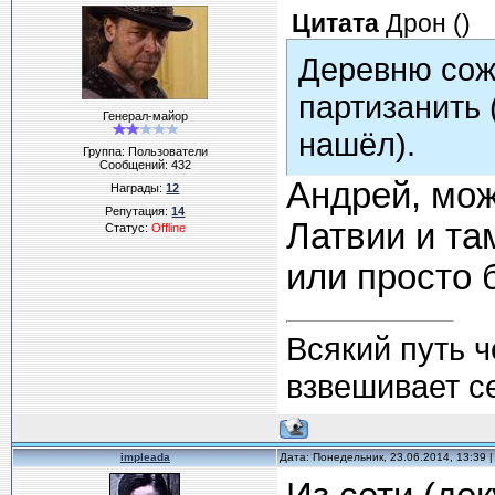
Цитата
Дрон
(
)
Деревню сожг
партизанить 
Генерал-майор
нашёл).
Группа: Пользователи
Сообщений:
432
Андрей, мож
Награды:
12
Репутация:
14
Латвии и та
Статус:
Offline
или просто 
Всякий путь ч
взвешивает с
impleada
Дата: Понедельник, 23.06.2014, 13:39