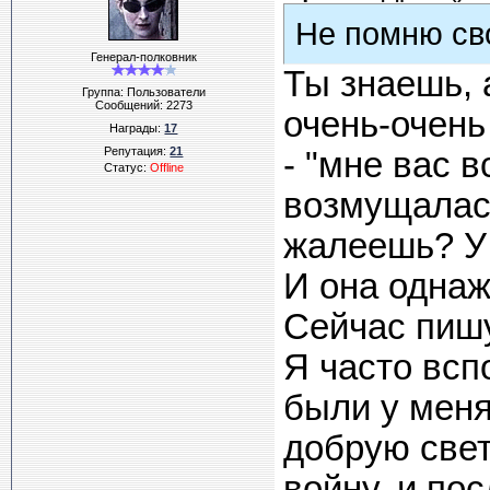
Не помню св
Генерал-полковник
Ты знаешь, 
Группа: Пользователи
Сообщений:
2273
очень-очень
Награды:
17
Репутация:
21
- "мне вас в
Статус:
Offline
возмущалась
жалеешь? У 
И она однаж
Сейчас пишу 
Я часто всп
были у меня
добрую свет
войну, и п