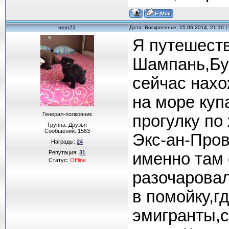
nevr71
Дата: Воскресенье, 15.06.2014, 21:10
Я путешест
Шампань,Бу
сейчас нахо
на море куп
Генерал-полковник
прогулку по
Группа: Друзья
Сообщений:
1563
Экс-ан-Пров
Награды:
24
Репутация:
31
именно там
Статус:
Offline
разочарова
в помойку,г
эмигранты,