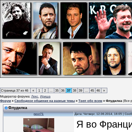
Страница
37
из
46
«
1
2
…
35
36
37
38
39
…
45
46
»
Модератор форума:
Лекс
,
Ириша
Форум
»
Свободное общение на разные темы
»
Треп обо всем
»
Флудилка
(Все 
Флудилка
nevr71
Дата: Четверг, 12.06.2014, 16:05 | Со
Я во Франци