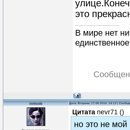
улице.Конеч
это прекрасн
В мире нет ни
единственное,
Сообщен
impleada
Дата: Вторник, 17.06.2014, 14:13 | Сооб
Цитата
nevr71
(
)
но это не мой 