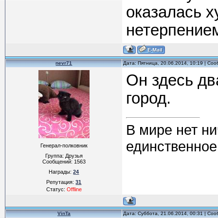
оказалась 
нетерпение
nevr71
Дата: Пятница, 20.06.2014, 10:19 | С
Он здесь дв
город.
В мире нет ни
единственное,
Генерал-полковник
Группа: Друзья
Сообщений:
1563
Награды:
24
Репутация:
31
Статус:
Offline
VinTa
Дата: Суббота, 21.06.2014, 00:31 | С