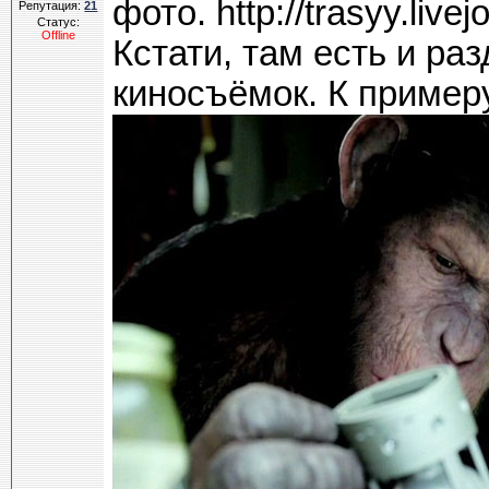
фото. http://trasyy.live
Репутация:
21
Статус:
Offline
Кстати, там есть и ра
киносъёмок. К примеру