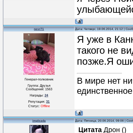
улыбающей
nevr71
Дата: Четверг, 19.06.2014, 21:12 | Со
Я уже в Кан
такого не в
позже.Я оши
В мире нет ни
Генерал-полковник
Группа: Друзья
единственное,
Сообщений:
1563
Награды:
24
Репутация:
31
Статус:
Offline
impleada
Дата: Пятница, 20.06.2014, 09:06 | С
Цитата
Дрон
(
)