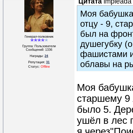
Цитата
impleada
Моя бабушка
отцу - 9, ст
был на фронт
Генерал-полковник
душегубку (
Группа: Пользователи
Сообщений:
1336
фашистами и
Награды:
24
облавы на ры
Репутация:
31
Статус:
Offline
незнакомого 
Моя бабушка
старшему 9 
было 5. Дер
ушёл в лес 
я через"Пои