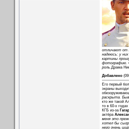
отличают от м
надеюсь: у ни
картины проиг
фотографию. О
роль.
Драма Ник
Добавлено
(09
-----------------------
Его первый б
экраны выходи
обезоруживающ
раскрыта. Быв
кто же такой А
то в 60-х года
КГБ из-за
Гага
актёра
Алекса
меня это преж
хотел бы сыгр
него очень ши