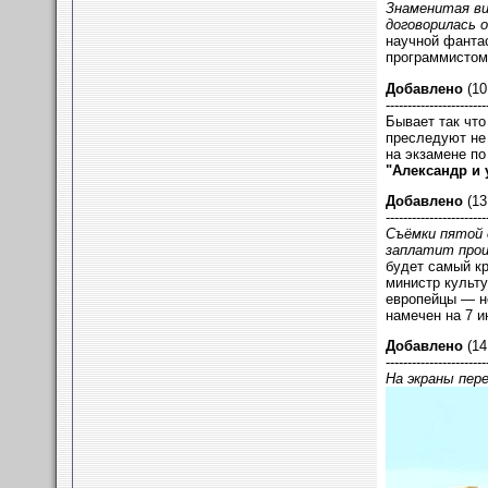
Знаменитая в
договорилась о
научной фантас
программисто
Добавлено
(10
-----------------------
Бывает так что
преследуют не 
на экзамене п
"Александр и
Добавлено
(13
-----------------------
Съёмки пятой
заплатит прои
будет самый кр
министр культ
европейцы — 
намечен на 7 и
Добавлено
(14
-----------------------
На экраны пер