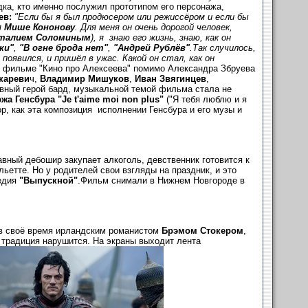
дка, кто именно послужил прототипом его персонажа,
ев:
"Если бы я был продюсером или режиссёром и если бы
я
Мише Кононову
. Для меня он очень дорогой человек,
талием Соломиным
), я знаю его жизнь, знаю, как он
ки"
,
"В огне брода нет"
,
"Андрей Рублёв"
.
Так случилось,
оявился, и пришёл в ужас. Какой он стал, как он
 фильме "Кино про Алексеева" помимо Александра Збруева
кареви
ч,
Владимир Мишуков
,
Иван Звягинцев
,
авный герой бард, музыкальной темой фильма стала не
жа Генсбура "Je t'aime moi non plus"
("Я тебя люблю и я
р, как эта композиция исполнении Генсбура и его музы и
авный дебошир закупает алкоголь, девственник готовится к
етте. Но у родителей свои взгляды на праздник, и это
медия
"Выпускной"
.Фильм снимали в Нижнем Новгороде в
 в своё время ирландским романистом
Брэмом Стокером
,
 традиция нарушится. На экраны выходит лента