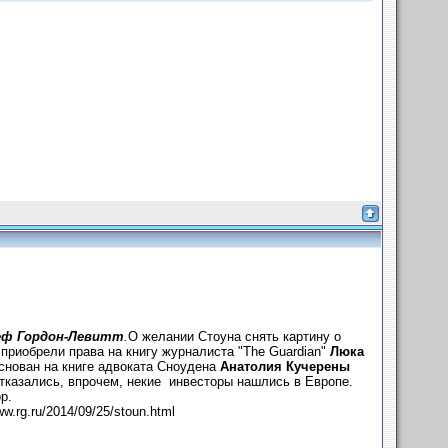
еф Гордон-Левитт
.
О желании Стоуна снять картину о
приобрели права на книгу журналиста "The Guardian"
Люка
основан на книге адвоката Сноудена
Анатолия Кучерены
казались, впрочем, некие инвесторы нашлись в Европе.
р.
.rg.ru/2014/09/25/stoun.html