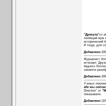
"Дракула"
со з
любящий муж и 
исторический б
И тогда, для с
Добавлено
(09
-----------------------
Журналист Уолл
исчезает. Друз
бедного Уоллес
сможете разобр
Добавлено
(09
-----------------------
У юных поклон
где мы сейчас
Direction" от
"W
показывали.
Добавлено
(10
-----------------------