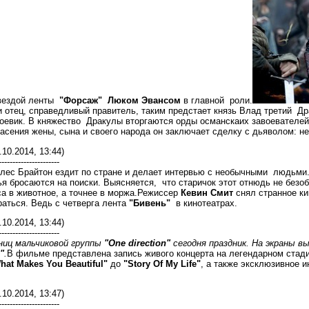
вездой ленты
"Форсаж" Люком Эвансом
в главной роли.
отец, справедливый правитель, таким предстает князь Влад третий Дра
оевик. В княжество Дракулы вторгаются орды османскаих завоевателей
пасения жены, сына и своего народа он заключает сделку с дьяволом: н
.10.2014, 13:44)
----------------------
ес Брайтон ездит по стране и делает интервью с необычными людьми. К
ья бросаются на поиски. Выясняется, что старичок этот отнюдь не безо
а в животное, а точнее в моржа.Режиссер
Кевин Смит
снял странное ки
аться. Ведь с четверга лента
"Бивень"
в кинотеатрах.
.10.2014, 13:44)
----------------------
ниц мальчиковой группы
"One direction"
сегодня праздник. На экраны 
"
.
В фильме представлена запись живого концерта на легендарном стади
hat Makes You Beautiful"
до
"Story Of My Life"
, а также эксклюзивное 
.10.2014, 13:47)
----------------------