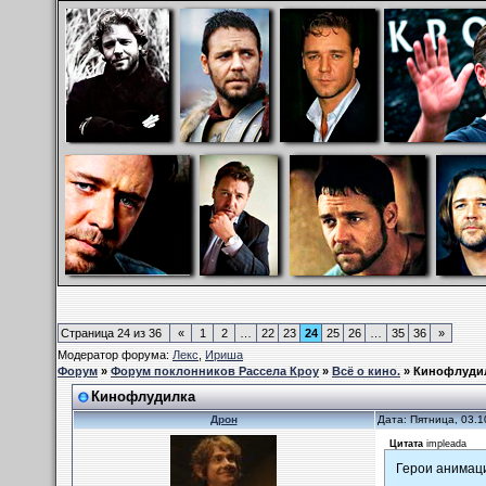
Страница
24
из
36
«
1
2
…
22
23
24
25
26
…
35
36
»
Модератор форума:
Лекс
,
Ириша
Форум
»
Форум поклонников Рассела Кроу
»
Всё о кино.
»
Кинофлуди
Кинофлудилка
Дрон
Дата: Пятница, 03.1
Цитата
impleada
Герои анимац