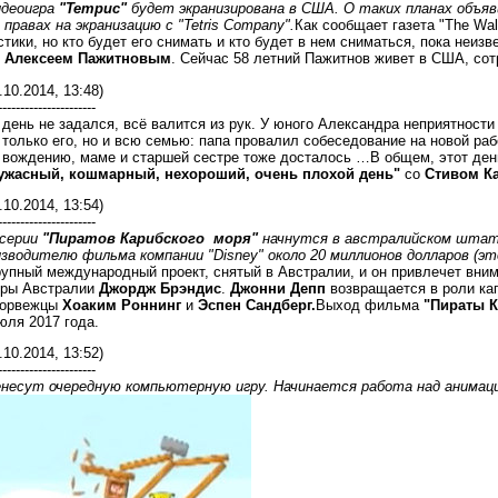
идеоигра
"Тетрис"
будет экранизирована в США. О таких планах объяви
 правах на экранизацию с "Tetris Company".
Как сообщает газета "The Wall
тики, но кто будет его снимать и кто будет в нем сниматься, пока неизв
м
Алексеем Пажитновым
. Сейчас 58 летний Пажитнов живет в США, с
.10.2014, 13:48)
----------------------
 день не задался, всё валится из рук. У юного Александра неприятности
только его, но и всю семью: папа провалил собеседование на новой раб
о вождению, маме и старшей сестре тоже досталось …В общем, этот ден
 ужасный, кошмарный, нехороший, очень плохой день"
со
Стивом К
.10.2014, 13:54)
----------------------
 серии
"Пиратов Карибского моря"
начнутся в австралийском штат
зводителю фильма компании "Disney" около 20 миллионов долларов (э
упный международный проект, снятый в Австралии, и он привлечет вним
уры Австралии
Джордж Брэндис
.
Джонни Депп
возвращается в роли кап
норвежцы
Хоаким Роннинг
и
Эспен Сандберг.
Выход фильма
"Пираты К
юля 2017 года.
.10.2014, 13:52)
----------------------
енесут очередную компьютерную игру. Начинается работа над аним