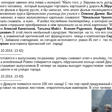
, которую именно эта тема и волнует."
Мало того, у Збруева есть дога
ного человека, который вынужден торговать картошкой у дороги.
А.Збру
уло фильм в другое русло, я бы написал, что этот фильм посвящаетс
колепного курса Щепкинского училища (он учился с
Олегом Далем
,
Ви
начинал, в каких великолепных картинах снимался:
"Начальник Чукот
али снимать в кино… Я видел последнюю телепередачу, в которой он п
какое страшное преображение в нём произошло из-за этой картошки."
В
же
Алексей Капитонов
,
Татьяна Майст
,
Ксения Радченко
,
Андрей Ма
шкевич
.В этой ленте необычный саундтрек. Несмотря на то, что его гл
я, а знаменитый эротический хит французского певца и композитора
Сер
"). Забавное совпадение, но сегодня исполняется ровно 45 лет с тех по
иркин
возглавила британский хит -парад!
.10.2014, 13:42)
----------------------
 готовятся к выпускному по-разному: рэперы снимают клип к альбому, гл
 а влюбленный Ромео собирается надеть обручальное кольцо своей Джуль
устраивает выпускников.В четверг на экраны выходит подростковая ко
школе и на улицах города.
.10.2014, 13:43)
----------------------
о Дракуле появился почти 100 лет назад! С тех пор герой,придуманный
ставал на экранах жестоким, отвратительным вампиром. В этот четверг