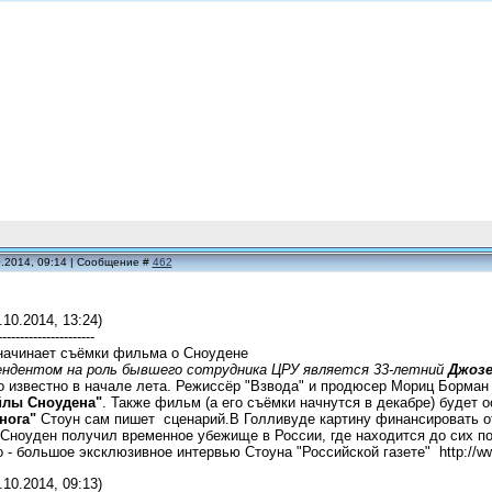
0.2014, 09:14 | Сообщение #
462
.10.2014, 13:24)
----------------------
начинает съёмки фильма о Сноудене
ндентом на роль бывшего сотрудника ЦРУ является 33-летний
Джоз
 известно в начале лета. Режиссёр "Взвода" и продюсер Мориц Борман 
йлы Сноудена"
. Также фильм (а его съёмки начнутся в декабре) будет 
нога"
Стоун сам пишет сценарий.В Голливуде картину финансировать от
Сноуден получил временное убежище в России, где находится до сих по
 - большое эксклюзивное интервью Стоуна "Российской газете" http://www
.10.2014, 09:13)