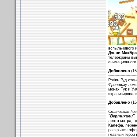
вспыльчивого и
Дэнни МакБра
телеэкраны вы
анимационного
Добавлено
(15
-----------------------
Робин Гуд стан
Франшизу наме
монах Тук и Уи
экранизировала
Добавлено
(16
-----------------------
Станислав Гов
"Вертикали"
,
лента мэтра, 
Калефа
, перен
раскрытия афер
главный герой 