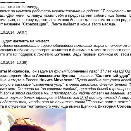
----------------------
рас покинет Голливуд
ремя он намерен работать исключительно на родине.
"Я собираюсь вер
ас
. -Для меня Голливуд изжил себя и представляет собой лишь бренд. 
ормально, но я хочу сделать как можно больше для кинематографа родн
ит название
"Страховщик"
. Лента выйдет в конце этого месяца.
.10.2014, 09:07)
----------------------
будет наклеить на конверт
ю-Йорке презентовали серию юбилейных почтовых марок с человеком-
олюцию в облике супергероя комиксов и фильма с момента первого появ
то это их подарок к 75-летию
Бэтмена
. Ведь первые комиксы об этом г
.10.2014, 13:38)
----------------------
иты Михалкова
, он задумал фильм"Солнечный удар" 37 лет назад! Одн
произведения
Ивана Алексеевича Бунина
– рассказ
"Солнечный удар"
йне и смуте в России.
Никита Михалков:
"Бунин вообще актуален всег
нную в рассказе "Солнечный удар" и очень жестокий дневник Бунина "О
лько лет. Он писал их "по горячим следам", приходил домой и фиксиров
И вот в этом симбиозе мы и постарались найти ответ на главный вопр
авших оружие белых офицеров в Одессе: как
ЭТО
всё случилось? А ещё 
ы сделать так, чтобы это не случилось снова?"
Главные роли в ленте 
та
и студентка театрального училища имени Щепкина
Виктория Соловь