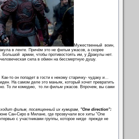
Мужественный воин,
кула в ленте. Причём это не фильм ужасов, а скорее
. Большой армии, чтобы противостоять им, у Дракулы нет.
ечеловеческая сила в обмен на бессмертную душу.
ак-то он попадет в гости к некому старичку- чудаку и…
биден. На самом деле это маньяк, который хочет превратить
но. То ли комедию, то ли фильм ужасов. Впрочем, вы сами
выходит фильм, посвященный их кумирам,
"One direction":
оне Сан-Сиро в Милане, где прозвучали все хиты "One
интервью с участниками группы, которое нигде прежде не