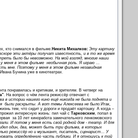
сех, кто снимался в фильме.
Никита Михалков:
Эту картину
вскоре эти актёры получат известность, и в то же время
реть было бы невозможно. На мой взгляд, многие наши
 у меня в этом фильме необычная роль. Я играю …
сть мне. Поэтому у меня в этом фильме незавидная
Ивана Бунина уже в кинотеатрах.
а понравилась и критикам, и зрителям. В четверг на
а"
. На вопрос о чём лента режиссёр отвечает с
ва в истории нашего кино ещё никогда не была поднята и
мя были раскрыты. А вот темы Алексеева не было.
Итак,
изнь тем, что сидит у дороги и продаёт картошку. А когда –
 прожил интересную жизнь: пил чай с
Тарковским
, попал в
первая за 10 лет киноработа замечательного ленкомовского
гали. И потом у меня есть свой родной дом - театр. И для
видел один, два, может быть три фильма, в которых
олько режиссёр но и музыкант, писатель, сценарист… У
новать определённую часть публики. И я отношусь к той