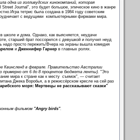
ла одна из голливудских кинокомпаний, которая
 Street Journal", это будет большое, эпическое кино в жанре
естно.Игра тетрис была создана в 1984 году советским
отрудничает с ведущими компьютерными фирмами мира.
 в школе и дома. Однако, как выясняется, неудачи
оте, старший брат поссорился с девушкой и получил неуд
ь надо просто пережить!Вчера на экраны вышла комедия
арелом
и
Дженнифер Гарнер
в главных ролях.
е Квинсленд в феврале. Правительство Австралии
то примерно от 6 до 8 процентов бюджета ленты).
"Это
ание мира к стране как к месту съемок", — считает
итана Джека Воробья, а в режиссёрском кресле на сей раз
арибского моря: Мертвецы не рассказывают сказки"
ационным фильмом
"Angry birds"
.