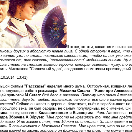
Это же, кстати, касается и почти в
ногих других и абсолютно новые лица. С одной стороны я верю, что 
х хватит ума не стать настолько известными, чтобы на них уже смот
рывают от, так сказать, "зашлакованности" медийными лицами. Ну а
на стоит на столике главной героини, которая изменяет мужу, то е
иты Михалкова "Солнечный удар", созданная по мотивам произведений 
.10.2014, 13:41)
----------------------
ольшой фильм
"Рассказы"
наделал много шума. Остроумная, изящная лент
т следующая работа режиссера
Михаила Сегала
-
"Кино про Алексеев
ей прямотой.
М.Сегал:
Всё дело в названии. Потому что тема Алексее
ают темы дружбы, любви, маленького человека, все они в разное вре
лексеев? Сейчас он живёт в деревне, бедствует, пьёт и зарабатывает на ж
х прошлого века он был бардом, не самым популярным, но с именем. Он
рина
, конкурировал с
Калашниковым
и
Высоцким
...Роль Алексеева - 
ндра Збруева
.
А.Збруев:
"Мне просто не нравилось то, что мне предла
де всего. Я не жалею о том, что 10 лет не снимался. За это время я 
ать.
Я познакомился с Михаилом Сегалом. Мне нравится, что он не т
рокий взгляд на жизнь, который он фокусирует на том, что может вол