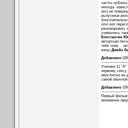
части публики
некогда извест
это не поверн
выпускник вели
блистательно 
что его перест
разговаривал, 
снимались так
Константин Ю
авторская песн
тебе тоже… нет
жены
Джейн Б
Добавлено
(09
-----------------------
Ученики 11 "А"
первому сексу,
абослютно не 
самой обычной 
Добавлено
(09
-----------------------
Первый фильм 
неизменно пред