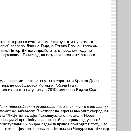
ов, которые озвучат ленту. Красную птичку, самого
оворит" голосом
Джоша Гада
, а Птичка-Бомба - голосом
айя
,
Питер Динклэйдж
.Кстати, в прошлом году на
, вдохновил Голливуд на создание полнометражного
уда, героями ленты станут его соратники Крошка Джон,
ы пока не сообщаются.История Робина Гуда
едних лент на эту тему в 2010 году снял
Ридли Скотт
.
общественной деятельностью. Но к счастью о кино автор
акже не забывает.
В четверг на экраны выходит очередная
ана
"Лифт на эшафот"
французского писателя
Ноэля
порации Игоря Лебедева, который находясь под угрозой
преступлений и общее падение нравов приводит к тому, что
. Также в фильме снимались
Вячеслав Чепуренко
,
Виктор