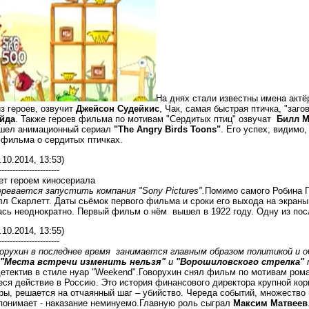
На днях стали известны имена актёр
з героев, озвучит
Джейсон Судейкис
, Чак, самая быстрая птичка, "заг
йда
. Также героев фильма по мотивам "Сердитых птиц" озвучат
Билл М
шел анимационный сериал
"The Angry Birds Toons"
. Его успех, видимо
 фильма о сердитых птичках.
.10.2014, 13:53)
----------------------
ет героем киносериала
ревается запустить компания "Sony Pictures".
Помимо самого Робина Г
лл Скарлетт. Даты сьёмок первого фильма и сроки его выхода на экран
сь неоднократно. Первый фильм о нём вышел в 1922 году. Одну из посл
.10.2014, 13:55)
----------------------
орухин в последнее время занимается главным образом политикой и 
"Места встречи изменить нельзя"
и
"Ворошиловского стрелка"
т
детектив в стиле нуар "Weekend".Говорухин снял фильм по мотивам ром
еся действие в Россию. Это история финансового директора крупной кор
ы, решается на отчаянный шаг – убийство. Череда событий, множество 
понимает - наказание неминуемо.Главную роль сыграл
Максим Матвеев