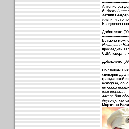
-----------------------
Антонио Банде
В ближайшее в
летний
Бандер
жизни, и это н
Бандераса нос
Добавлено
(09
-----------------------
Бэтмэна можно 
Накануне в Нь
проследить эв
США говорят, ч
Добавлено
(09
-----------------------
По словам
Ник
сценарии два 
гражданской во
историю, описа
не через неско
так страшно. 
лагере для сд
другому: как б
Мартинш Кали