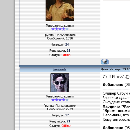
Генерал-полковник
Группа: Пользователи
Сообщений:
1336
Награды:
24
Репутация:
31
Статус:
Offline
impleada
Дата: Четверг, 23.1
И?!!! И что? :)))
Добавлено
(06
-----------------------
Оливер Стоун 
Генерал-полковник
Главным прете
Сноудене стало
Группа: Пользователи
Хардинга "Фа
Сообщений:
2273
"Время осьми
Напомним, что 
Награды:
17
Кому интересно
Репутация:
21
Статус:
Offline
Добавлено
(08