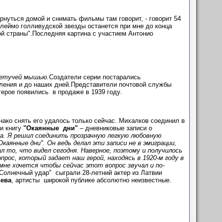
нуться домой и снимать фильмы там говорит, - говорит 54
Клеймо голливудской звезды останется при мне до конца
ой страны".Последняя картина с участием Антонио
летучей мышью.
Создатели серии постарались
ления и до наших дней.Представители почтовой службы
ерое появились в продаже в 1939 году.
ако снять его удалось только сейчас. Михалков соединил в
и книгу
"Окаянные дни"
– дневниковые записи о
да. Я решил соединить прозрачную легкую любовную
каянные дни". Он ведь делал эти записи не в эмиграции,
ал то, что видел сегодня. Наверное, поэтому и получилось
ос, который задает наш герой, находясь в 1920-м году в
мне хочется чтобы сейчас этот вопрос звучал и по-
"Солнечный удар" сыграли 28-летний актер из Латвии
ева
, артисты широкой публике абсолютно неизвестные.