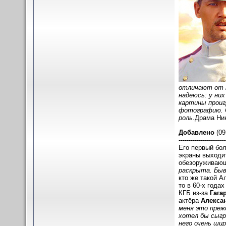
отличают от м
надеюсь: у ни
картины проиг
фотографию. О
роль.
Драма Ник
Добавлено
(09
-----------------------
Его первый б
экраны выходи
обезоруживающ
раскрыта. Быв
кто же такой А
то в 60-х года
КГБ из-за
Гага
актёра
Алекса
меня это преж
хотел бы сыгр
него очень ши