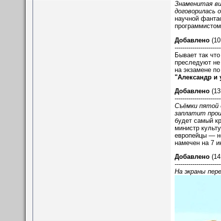
Знаменитая в
договорилась о
научной фантас
программисто
Добавлено
(10
-----------------------
Бывает так что
преследуют не 
на экзамене п
"Александр и
Добавлено
(13
-----------------------
Съёмки пятой
заплатит прои
будет самый кр
министр культ
европейцы — 
намечен на 7 и
Добавлено
(14
-----------------------
На экраны пер