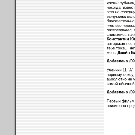
части публики
некогда извест
это не поверн
выпускник вели
блистательно 
что его перест
разговаривал, 
снимались так
Константин Ю
авторская песн
тебе тоже… нет
жены
Джейн Б
Добавлено
(09
-----------------------
Ученики 11 "А"
первому сексу,
абослютно не 
самой обычной 
Добавлено
(09
-----------------------
Первый фильм 
неизменно пред