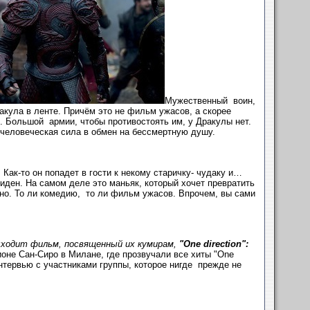
Мужественный воин,
кула в ленте. Причём это не фильм ужасов, а скорее
. Большой армии, чтобы противостоять им, у Дракулы нет.
ечеловеческая сила в обмен на бессмертную душу.
ак-то он попадет в гости к некому старичку- чудаку и…
биден. На самом деле это маньяк, который хочет превратить
но. То ли комедию, то ли фильм ужасов. Впрочем, вы сами
выходит фильм, посвященный их кумирам,
"One direction":
оне Сан-Сиро в Милане, где прозвучали все хиты "One
интервью с участниками группы, которое нигде прежде не