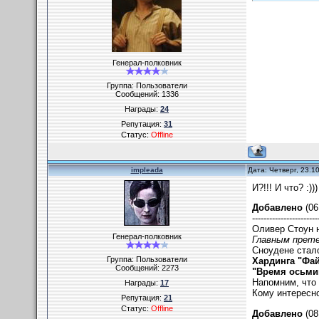
Генерал-полковник
Группа: Пользователи
Сообщений:
1336
Награды:
24
Репутация:
31
Статус:
Offline
impleada
Дата: Четверг, 23.1
И?!!! И что? :)))
Добавлено
(06
-----------------------
Оливер Стоун 
Генерал-полковник
Главным прете
Сноудене стало
Группа: Пользователи
Хардинга "Фа
Сообщений:
2273
"Время осьми
Напомним, что 
Награды:
17
Кому интересно
Репутация:
21
Статус:
Offline
Добавлено
(08