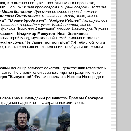
дка, кто именно послужил прототипом его персонажа,
ев:
"Если бы я был продюсером или режиссёром и если бы
я
Мише Кононову
. Для меня он очень дорогой человек,
талием Соломиным
), я знаю его жизнь, знаю, как он
ки"
,
"В огне брода нет"
,
"Андрей Рублёв"
.
Так случилось,
оявился, и пришёл в ужас. Какой он стал, как он
 фильме "Кино про Алексеева" помимо Александра Збруева
кареви
ч,
Владимир Мишуков
,
Иван Звягинцев
,
авный герой бард, музыкальной темой фильма стала не
жа Генсбура "Je t'aime moi non plus"
("Я тебя люблю и я
р, как эта композиция исполнении Генсбура и его музы и
авный дебошир закупает алкоголь, девственник готовится к
етте. Но у родителей свои взгляды на праздник, и это
медия
"Выпускной"
.Фильм снимали в Нижнем Новгороде в
 в своё время ирландским романистом
Брэмом Стокером
,
 традиция нарушится. На экраны выходит лента