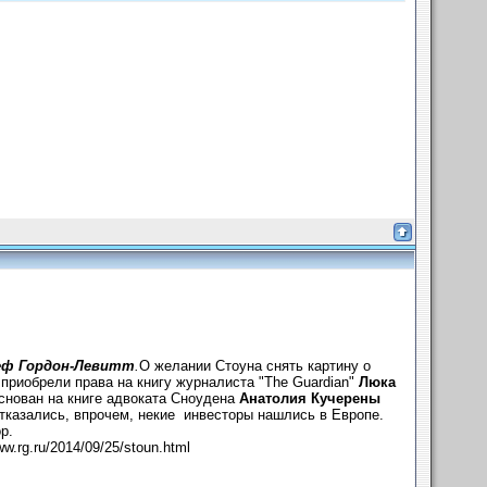
еф Гордон-Левитт
.
О желании Стоуна снять картину о
приобрели права на книгу журналиста "The Guardian"
Люка
основан на книге адвоката Сноудена
Анатолия Кучерены
казались, впрочем, некие инвесторы нашлись в Европе.
р.
.rg.ru/2014/09/25/stoun.html