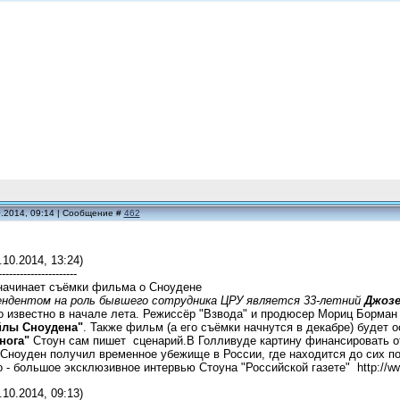
0.2014, 09:14 | Сообщение #
462
.10.2014, 13:24)
----------------------
начинает съёмки фильма о Сноудене
ндентом на роль бывшего сотрудника ЦРУ является 33-летний
Джоз
 известно в начале лета. Режиссёр "Взвода" и продюсер Мориц Борман 
йлы Сноудена"
. Также фильм (а его съёмки начнутся в декабре) будет 
нога"
Стоун сам пишет сценарий.В Голливуде картину финансировать от
Сноуден получил временное убежище в России, где находится до сих по
 - большое эксклюзивное интервью Стоуна "Российской газете" http://www
.10.2014, 09:13)