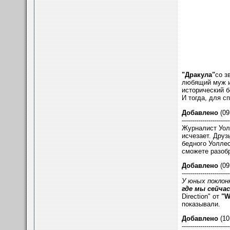
"Дракула"
со з
любящий муж и 
исторический б
И тогда, для с
Добавлено
(09
-----------------------
Журналист Уолл
исчезает. Друз
бедного Уоллес
сможете разобр
Добавлено
(09
-----------------------
У юных поклон
где мы сейчас
Direction" от
"W
показывали.
Добавлено
(10
-----------------------