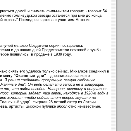
нуться домой и снимать фильмы там говорит, - говорит 54
Клеймо голливудской звезды останется при мне до конца
ой страны".Последняя картина с участием Антонио
летучей мышью.
Создатели серии постарались
ления и до наших дней.Представители почтовой службы
ерое появились в продаже в 1939 году.
ако снять его удалось только сейчас. Михалков соединил в
и книгу
"Окаянные дни"
– дневниковые записи о
да. Я решил соединить прозрачную легкую любовную
каянные дни". Он ведь делал эти записи не в эмиграции,
ал то, что видел сегодня. Наверное, поэтому и получилось
ос, который задает наш герой, находясь в 1920-м году в
мне хочется чтобы сейчас этот вопрос звучал и по-
"Солнечный удар" сыграли 28-летний актер из Латвии
ева
, артисты широкой публике абсолютно неизвестные.