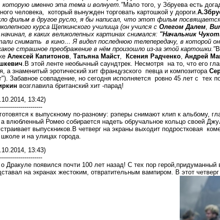
, которую именно эта тема и волнует."
Мало того, у Збруева есть дога
ного человека, который вынужден торговать картошкой у дороги.
А.Збру
уло фильм в другое русло, я бы написал, что этот фильм посвящаетс
колепного курса Щепкинского училища (он учился с
Олегом Далем
,
Ви
начинал, в каких великолепных картинах снимался:
"Начальник Чукот
али снимать в кино… Я видел последнюю телепередачу, в которой он п
какое страшное преображение в нём произошло из-за этой картошки."
В
же
Алексей Капитонов
,
Татьяна Майст
,
Ксения Радченко
,
Андрей Ма
шкевич
.В этой ленте необычный саундтрек. Несмотря на то, что его гл
я, а знаменитый эротический хит французского певца и композитора
Сер
"). Забавное совпадение, но сегодня исполняется ровно 45 лет с тех по
иркин
возглавила британский хит -парад!
.10.2014, 13:42)
----------------------
 готовятся к выпускному по-разному: рэперы снимают клип к альбому, гл
 а влюбленный Ромео собирается надеть обручальное кольцо своей Джуль
устраивает выпускников.В четверг на экраны выходит подростковая ко
школе и на улицах города.
.10.2014, 13:43)
----------------------
о Дракуле появился почти 100 лет назад! С тех пор герой,придуманный
ставал на экранах жестоким, отвратительным вампиром. В этот четверг