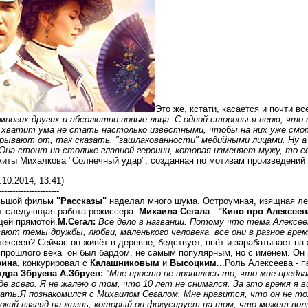
Это же, кстати, касается и почти в
ногих других и абсолютно новые лица. С одной стороны я верю, что 
х хватит ума не стать настолько известными, чтобы на них уже смот
рывают от, так сказать, "зашлакованности" медийными лицами. Ну а
на стоит на столике главной героини, которая изменяет мужу, то е
иты Михалкова "Солнечный удар", созданная по мотивам произведений 
.10.2014, 13:41)
----------------------
ольшой фильм
"Рассказы"
наделал много шума. Остроумная, изящная лент
т следующая работа режиссера
Михаила Сегала
-
"Кино про Алексеев
ей прямотой.
М.Сегал:
Всё дело в названии. Потому что тема Алексее
ают темы дружбы, любви, маленького человека, все они в разное вре
лексеев? Сейчас он живёт в деревне, бедствует, пьёт и зарабатывает на ж
х прошлого века он был бардом, не самым популярным, но с именем. Он
рина
, конкурировал с
Калашниковым
и
Высоцким
...Роль Алексеева - 
ндра Збруева
.
А.Збруев:
"Мне просто не нравилось то, что мне предла
де всего. Я не жалею о том, что 10 лет не снимался. За это время я 
ать.
Я познакомился с Михаилом Сегалом. Мне нравится, что он не т
рокий взгляд на жизнь, который он фокусирует на том, что может вол