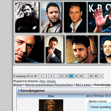
Страница
24
из
36
«
1
2
…
22
23
24
25
26
…
35
36
»
Модератор форума:
Лекс
,
Ириша
Форум
»
Форум поклонников Рассела Кроу
»
Всё о кино.
»
Кинофлуди
Кинофлудилка
Дрон
Дата: Пятница, 03.1
Цитата
impleada
Герои анимац