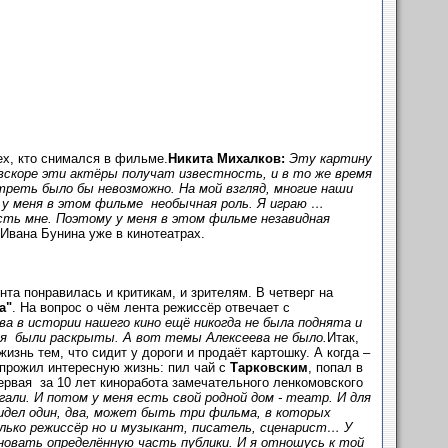
сех, кто снимался в фильме.
Никита Михалков:
Эту картину
вскоре эти актёры получат известность, и в то же время
реть было бы невозможно. На мой взгляд, многие наши
 у меня в этом фильме необычная роль. Я играю …
сть мне. Поэтому у меня в этом фильме незавидная
Ивана Бунина уже в кинотеатрах.
а понравилась и критикам, и зрителям. В четверг на
а"
. На вопрос о чём лента режиссёр отвечает с
ва в истории нашего кино ещё никогда не была поднята и
мя были раскрыты. А вот темы Алексеева не было.
Итак,
изнь тем, что сидит у дороги и продаёт картошку. А когда –
 прожил интересную жизнь: пил чай с
Тарковским
, попал в
первая за 10 лет киноработа замечательного ленкомовского
гали. И потом у меня есть свой родной дом - театр. И для
видел один, два, может быть три фильма, в которых
олько режиссёр но и музыкант, писатель, сценарист… У
новать определённую часть публики. И я отношусь к той