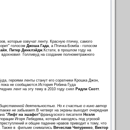
ов, которые озвучат ленту. Красную птичку, самого
оворит" голосом
Джоша Гада
, а Птичка-Бомба - голосом
айя
,
Питер Динклэйдж
.Кстати, в прошлом году на
, вдохновил Голливуд на создание полнометражного
уда, героями ленты станут его соратники Крошка Джон,
ы пока не сообщаются.История Робина Гуда
едних лент на эту тему в 2010 году снял
Ридли Скотт
.
общественной деятельностью. Но к счастью о кино автор
акже не забывает.
В четверг на экраны выходит очередная
ана
"Лифт на эшафот"
французского писателя
Ноэля
порации Игоря Лебедева, который находясь под угрозой
преступлений и общее падение нравов приводит к тому, что
. Также в фильме снимались
Вячеслав Чепуренко
,
Виктор