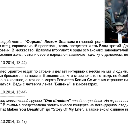
вездой ленты
"Форсаж" Люком Эвансом
в главной роли.
отец, справедливый правитель, таким предстает князь Влад третий Дра
оевик. В княжество Дракулы вторгаются орды османскаих завоевателей
пасения жены, сына и своего народа он заключает сделку с дьяволом: н
.10.2014, 13:44)
----------------------
ес Брайтон ездит по стране и делает интервью с необычными людьми. К
ья бросаются на поиски. Выясняется, что старичок этот отнюдь не безо
а в животное, а точнее в моржа.Режиссер
Кевин Смит
снял странное ки
аться. Ведь с четверга лента
"Бивень"
в кинотеатрах.
.10.2014, 13:44)
----------------------
ниц мальчиковой группы
"One direction"
сегодня праздник. На экраны 
"
.
В фильме представлена запись живого концерта на легендарном стади
hat Makes You Beautiful"
до
"Story Of My Life"
, а также эксклюзивное 
.10.2014, 13:47)
----------------------