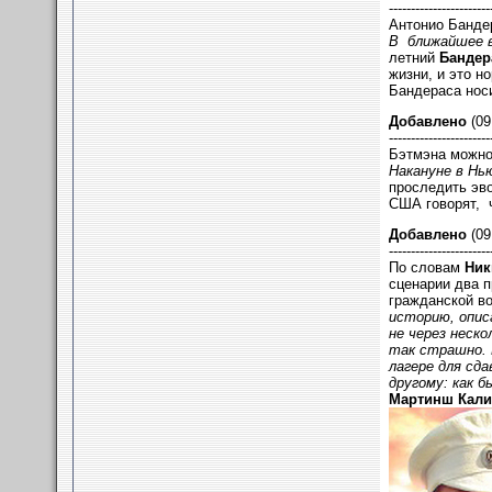
-----------------------
Антонио Банде
В ближайшее в
летний
Бандер
жизни, и это н
Бандераса нос
Добавлено
(09
-----------------------
Бэтмэна можно 
Накануне в Нь
проследить эв
США говорят, ч
Добавлено
(09
-----------------------
По словам
Ник
сценарии два 
гражданской во
историю, описа
не через неско
так страшно. 
лагере для сд
другому: как б
Мартинш Кали