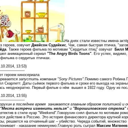
На днях стали известны имена актёр
з героев, озвучит
Джейсон Судейкис
, Чак, самая быстрая птичка, "заг
йда
. Также героев фильма по мотивам "Сердитых птиц" озвучат
Билл М
шел анимационный сериал
"The Angry Birds Toons"
. Его успех, видимо
 фильма о сердитых птичках.
.10.2014, 13:53)
----------------------
ет героем киносериала
ревается запустить компания "Sony Pictures".
Помимо самого Робина Г
лл Скарлетт. Даты сьёмок первого фильма и сроки его выхода на экран
сь неоднократно. Первый фильм о нём вышел в 1922 году. Одну из посл
.10.2014, 13:55)
----------------------
орухин в последнее время занимается главным образом политикой и 
"Места встречи изменить нельзя"
и
"Ворошиловского стрелка"
т
детектив в стиле нуар "Weekend".Говорухин снял фильм по мотивам ром
еся действие в Россию. Это история финансового директора крупной кор
ы, решается на отчаянный шаг – убийство. Череда событий, множество 
понимает - наказание неминуемо.Главную роль сыграл
Максим Матвеев