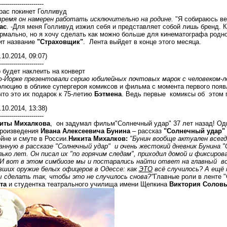
----------------------
рас покинет Голливуд
ремя он намерен работать исключительно на родине.
"Я собираюсь вер
ас
. -Для меня Голливуд изжил себя и представляет собой лишь бренд. 
ормально, но я хочу сделать как можно больше для кинематографа родн
ит название
"Страховщик"
. Лента выйдет в конце этого месяца.
.10.2014, 09:07)
----------------------
будет наклеить на конверт
ю-Йорке презентовали серию юбилейных почтовых марок с человеком-
олюцию в облике супергероя комиксов и фильма с момента первого появ
то это их подарок к 75-летию
Бэтмена
. Ведь первые комиксы об этом г
.10.2014, 13:38)
----------------------
иты Михалкова
, он задумал фильм"Солнечный удар" 37 лет назад! Одн
произведения
Ивана Алексеевича Бунина
– рассказ
"Солнечный удар"
йне и смуте в России.
Никита Михалков:
"Бунин вообще актуален всег
нную в рассказе "Солнечный удар" и очень жестокий дневник Бунина "О
лько лет. Он писал их "по горячим следам", приходил домой и фиксиров
И вот в этом симбиозе мы и постарались найти ответ на главный вопр
авших оружие белых офицеров в Одессе: как
ЭТО
всё случилось? А ещё 
ы сделать так, чтобы это не случилось снова?"
Главные роли в ленте 
та
и студентка театрального училища имени Щепкина
Виктория Соловь