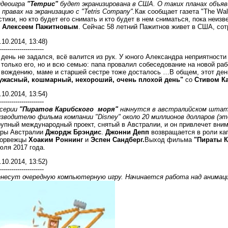
идеоигра
"Тетрис"
будет экранизирована в США. О таких планах объяви
 правах на экранизацию с "Tetris Company".
Как сообщает газета "The Wall
тики, но кто будет его снимать и кто будет в нем сниматься, пока неизв
м
Алексеем Пажитновым
. Сейчас 58 летний Пажитнов живет в США, с
.10.2014, 13:48)
----------------------
 день не задался, всё валится из рук. У юного Александра неприятности
только его, но и всю семью: папа провалил собеседование на новой раб
о вождению, маме и старшей сестре тоже досталось …В общем, этот ден
 ужасный, кошмарный, нехороший, очень плохой день"
со
Стивом К
.10.2014, 13:54)
----------------------
 серии
"Пиратов Карибского моря"
начнутся в австралийском штат
зводителю фильма компании "Disney" около 20 миллионов долларов (э
упный международный проект, снятый в Австралии, и он привлечет вним
уры Австралии
Джордж Брэндис
.
Джонни Депп
возвращается в роли кап
норвежцы
Хоаким Роннинг
и
Эспен Сандберг.
Выход фильма
"Пираты К
юля 2017 года.
.10.2014, 13:52)
----------------------
енесут очередную компьютерную игру. Начинается работа над аним