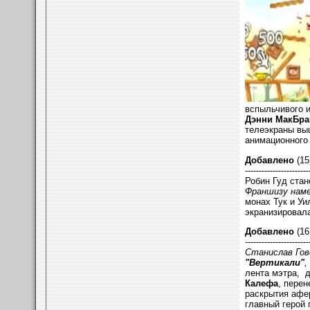
вспыльчивого и
Дэнни МакБра
телеэкраны вы
анимационного
Добавлено
(15
-----------------------
Робин Гуд стан
Франшизу наме
монах Тук и Уи
экранизировала
Добавлено
(16
-----------------------
Станислав Гов
"Вертикали"
,
лента мэтра, 
Калефа
, перен
раскрытия афер
главный герой 