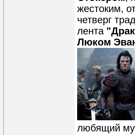
жестоким, о
четверг тра
лента
"Драк
Люком Эва
любящий муж