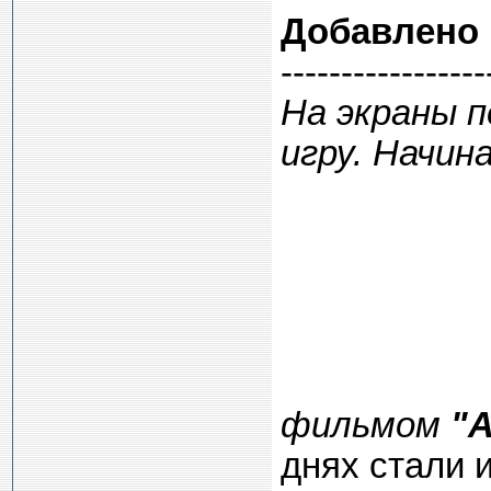
Добавлено
-----------------
На экраны 
игру. Начи
фильмом
"A
днях стали 