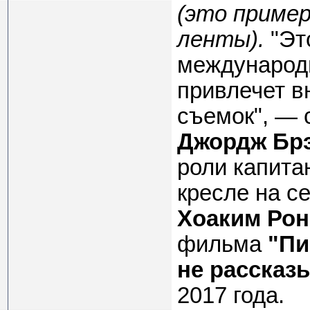
(это приме
ленты).
"Эт
международн
привлечет в
съемок", — 
Джордж Бр
роли капита
кресле на с
Хоаким Рон
фильма
"Пи
не рассказ
2017 года.