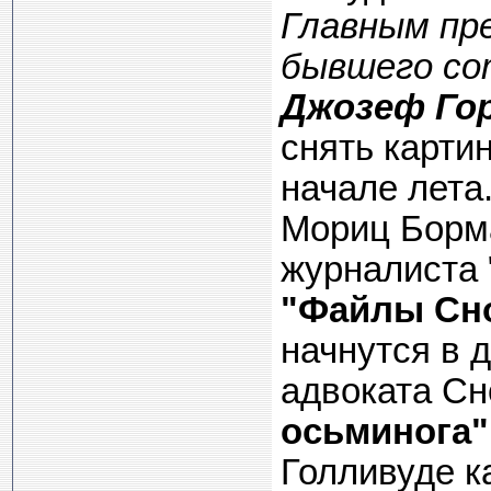
Главным пр
бывшего со
Джозеф Го
снять карти
начале лета
Мориц Борма
журналиста 
"Файлы Сн
начнутся в д
адвоката С
осьминога"
Голливуде к