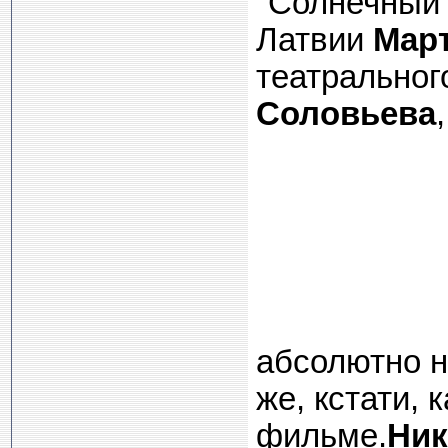
"Солнечный 
Латвии
Мар
театрально
Соловьева
абсолютно 
же, кстати, 
фильме.
Ник