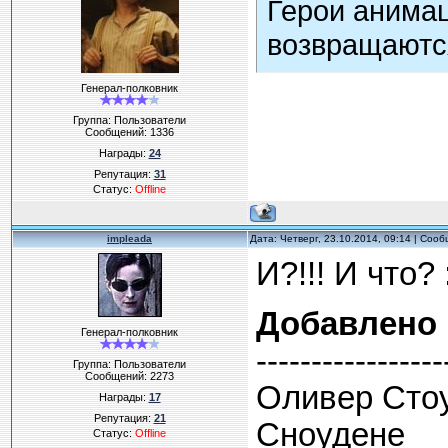
Герои анима
возвращаютс
Генерал-полковник
Группа: Пользователи
Сообщений:
1336
Награды:
24
Репутация:
31
Статус:
Offline
impleada
Дата: Четверг, 23.10.2014, 09:14 | Соо
И?!!! И что? :
Добавлено
Генерал-полковник
-----------------
Группа: Пользователи
Сообщений:
2273
Оливер Стоу
Награды:
17
Репутация:
21
Сноудене
Статус:
Offline