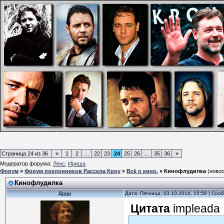
Страница
24
из
36
«
1
2
…
22
23
24
25
26
…
35
36
»
Модератор форума:
Лекс
,
Ириша
Форум
»
Форум поклонников Рассела Кроу
»
Всё о кино.
»
Кинофлудилка
(новос
Кинофлудилка
Дрон
Дата: Пятница, 03.10.2014, 15:56 | Со
Цитата
impleada