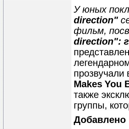
У юных пок
direction"
се
фильм, пос
direction":
представлен
легендарном
прозвучали в
Makes You B
также экскл
группы, кот
Добавлено