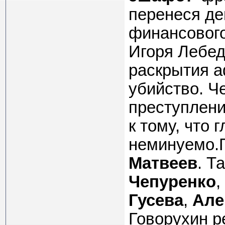
перенеся де
финансового
Игоря Лебед
раскрытия а
убийство. Ч
преступлени
к тому, что 
неминуемо.
Матвеев
. Т
Чепуренко
,
Гусева
,
Але
Говорухин р