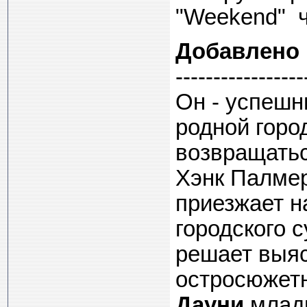
"Weekend" ч
Добавлено
-----------------
Он - успешн
родной горо
возвращатьс
Хэнк Палмер
приезжает на
городского 
решает выяс
остросюжет
Дауни
млад