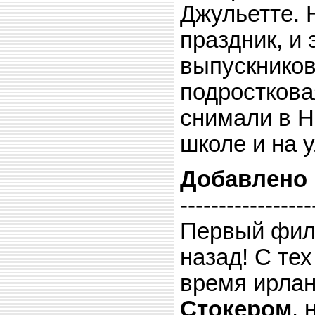
Джульетте. 
праздник, и
выпускников
подростков
снимали в Н
школе и на у
Добавлено
-----------------
Первый филь
назад! С те
время ирла
Стокером
, 