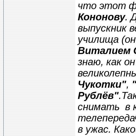
что этот 
Кононову
. 
выпускник в
училища (он
Виталием 
знаю, как о
великолепн
Чукотки"
,
Рублёв"
.
Та
снимать в 
телепередач
в ужас. Како