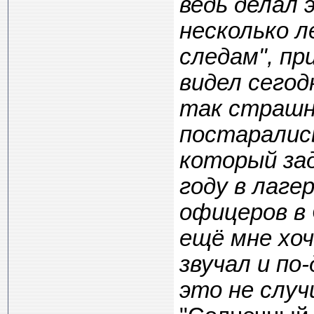
ведь делал 
несколько л
следам", пр
видел сегод
так страшно
постаралис
который зад
году в лаге
офицеров в 
ещё мне хо
звучал и по
это не случ