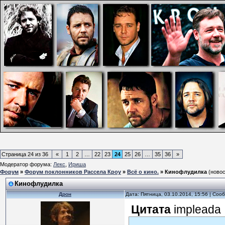
Страница
24
из
36
«
1
2
…
22
23
24
25
26
…
35
36
»
Модератор форума:
Лекс
,
Ириша
Форум
»
Форум поклонников Рассела Кроу
»
Всё о кино.
»
Кинофлудилка
(новос
Кинофлудилка
Дрон
Дата: Пятница, 03.10.2014, 15:56 | Со
Цитата
impleada