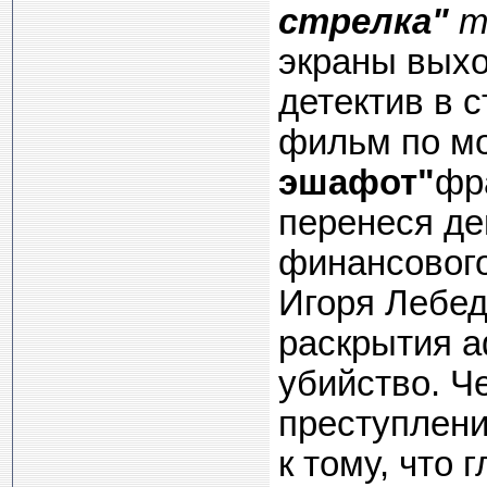
стрелка"
т
экраны выхо
детектив в 
фильм по м
эшафот"
фр
перенеся де
финансового
Игоря Лебед
раскрытия а
убийство. Ч
преступлени
к тому, что 