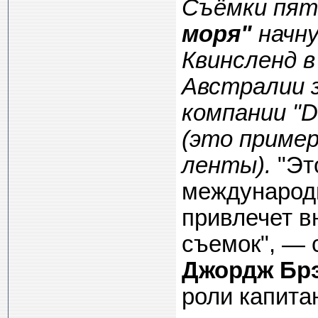
Съёмки пят
моря"
начну
Квинсленд 
Австралии 
компании "D
(это приме
ленты).
"Эт
международн
привлечет в
съемок", — 
Джордж Бр
роли капита