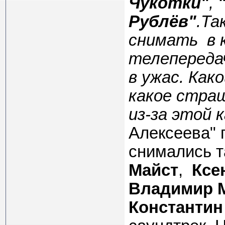
Чукотки"
,
Рублёв"
.
Та
снимать в 
телепередач
в ужас. Како
какое стра
из-за этой 
Алексеева" 
снимались 
Майст
,
Ксе
Владимир 
Константи