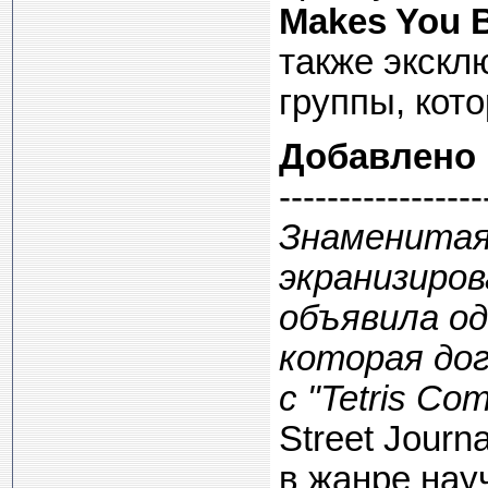
Makes You B
также экскл
группы, кот
Добавлено
-----------------
Знаменитая
экранизиров
объявила од
которая дог
с "Tetris Co
Street Journ
в жанре науч