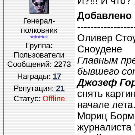
И?!!! И что? :
Добавлено
Генерал-
-----------------
полковник
Оливер Стоу
Группа:
Сноудене
Пользователи
Главным пр
Сообщений:
2273
бывшего со
Награды:
17
Джозеф Го
Репутация:
21
снять карти
Статус:
Offline
начале лета
Мориц Борма
журналиста 