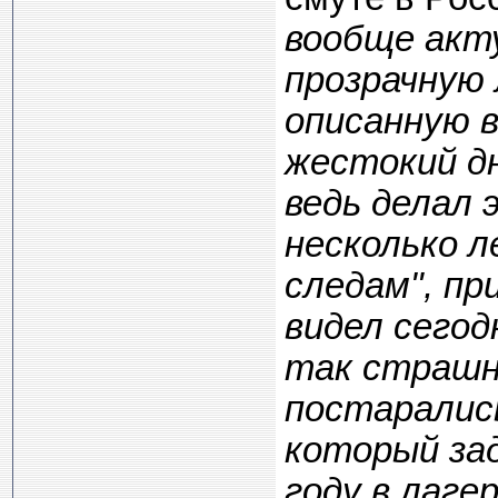
вообще акту
прозрачную
описанную в
жестокий дн
ведь делал 
несколько л
следам", пр
видел сегод
так страшно
постаралис
который зад
году в лаге