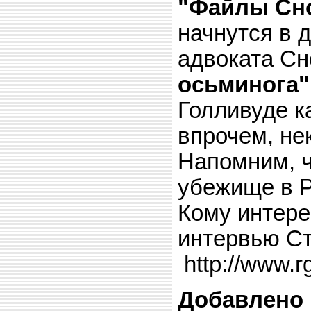
"Файлы Сн
начнутся в д
адвоката С
осьминога"
Голливуде к
впрочем, не
Напомним, ч
убежище в Р
Кому интере
интервью Ст
http://www.r
Добавлено