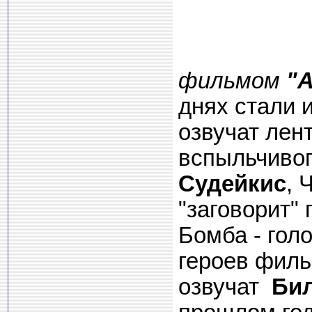
фильмом
"A
днях стали 
озвучат лент
вспыльчивог
Судейкис
, 
"заговорит"
Бомба - гол
героев филь
озвучат
Би