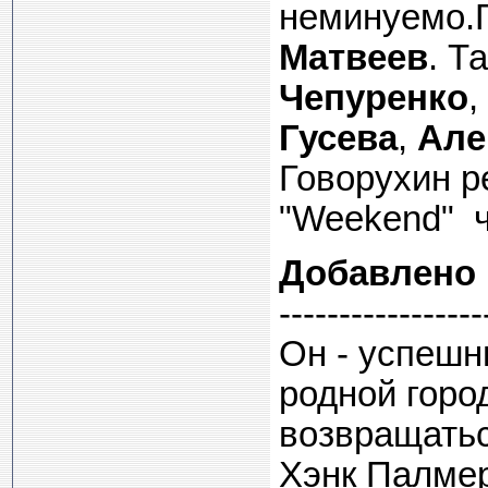
неминуемо.
Матвеев
. Т
Чепуренко
,
Гусева
,
Але
Говорухин р
"Weekend" ч
Добавлено
-----------------
Он - успешн
родной горо
возвращатьс
Хэнк Палмер