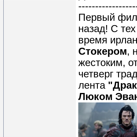
-----------------
Первый филь
назад! С те
время ирла
Стокером
, 
жестоким, о
четверг тра
лента
"Драк
Люком Эва