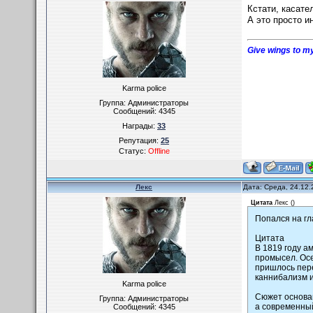
Кстати, касате
А это просто и
Give wings to my
Karma police
Группа: Администраторы
Сообщений:
4345
Награды:
33
Репутация:
25
Статус:
Offline
Лекс
Дата: Среда, 24.12.
Цитата
Лекс
(
)
Попался на гл
Цитата
В 1819 году а
промысел. Осе
пришлось пере
каннибализм и
Karma police
Сюжет основан
Группа: Администраторы
а современный
Сообщений:
4345