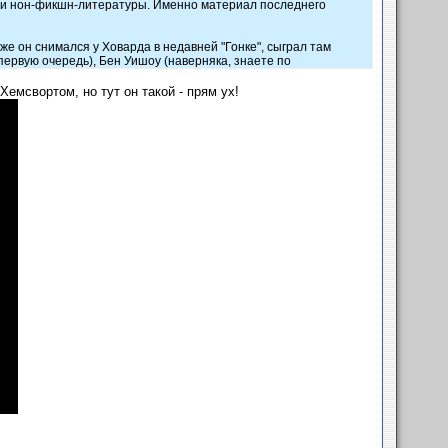
сти нон-фикшн-литературы. Именно материал последнего
же он снимался у Ховарда в недавней "Гонке", сыграл там
первую очередь), Бен Уишоу (наверняка, знаете по
 от Храброго сердца до Гарри Поттера, и вообще в его
Хемсвортом, но тут он такой - прям ух!