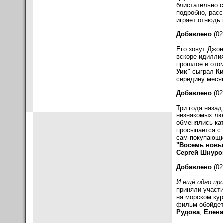
блистательно с
подробно, рас
играет отнюдь 
Добавлено
(02
-----------------------
Его зовут Джон
вскоре идиллия
прошлое и ото
Уик"
сыграл
Ки
середину месяц
Добавлено
(02
-----------------------
Три года наза
незнакомых люд
обменялись ка
просыпается с 
сам покупающи
"Восемь новы
Сергей Шнуро
Добавлено
(02
-----------------------
И ещё одно пр
приняли участи
на морском кур
фильм обойдет
Рудова
,
Елена