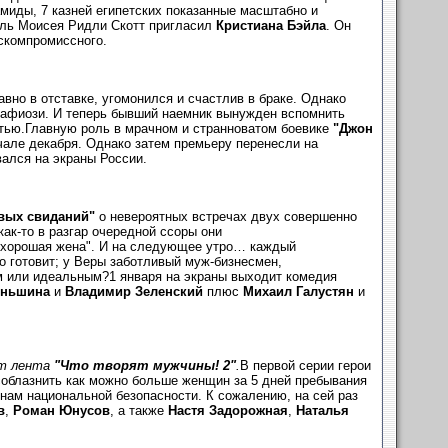
миды, 7 казней египетских показанные масштабно и
оль Моисея Ридли Скотт пригласил
Кристиана Бэйла
. Он
ескомпромиссного.
вно в отставке, угомонился и счастлив в браке. Однако
 мафиози. И теперь бывший наемник вынужден вспомнить
стью.Главную роль в мрачном и странноватом боевике
"Джон
чале декабря. Однако затем премьеру перенесли на
вался на экраны России.
вых свиданий"
о невероятных встречах двух совершенно
ак-то в разгар очередной ссоры они
 "хорошая жена". И на следующее утро… каждый
о готовит; у Веры заботливый муж-бизнесмен,
м или идеальным?1 января на экраны выходит комедия
иньшина
и
Владимир Зеленский
плюс
Михаил Галустян
и
ет лента
"Что творят мужчины! 2"
.
В первой серии герои
соблазнить как можно больше женщин за 5 дней пребывания
инам национальной безопасности. К сожалению, на сей раз
в
,
Роман Юнусов
, а также
Настя Задорожная
,
Наталья