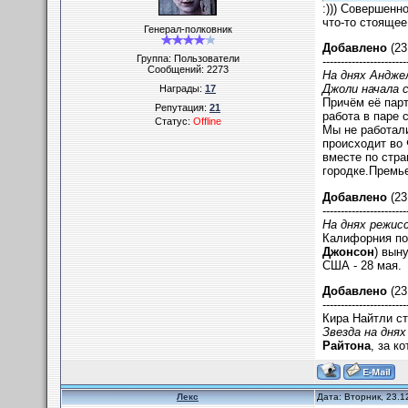
:))) Совершенн
что-то стоящее
Генерал-полковник
Добавлено
(23
Группа: Пользователи
-----------------------
Сообщений:
2273
На днях Андже
Джоли начала 
Награды:
17
Причём её пар
Репутация:
21
работа в паре
Статус:
Offline
Мы не работали
происходит во 
вместе по стра
городке.Премье
Добавлено
(23
-----------------------
На днях режис
Калифорния под
Джонсон
) вын
США - 28 мая.
Добавлено
(23
-----------------------
Кира Найтли ст
Звезда на дня
Райтона
, за к
Лекс
Дата: Вторник, 23.1