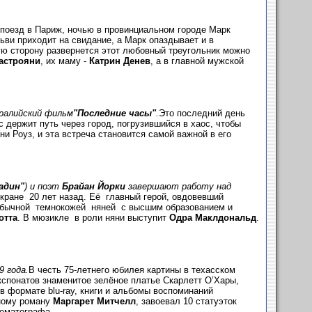
поезд в Париж, ночью в провинциальном городе Марк
ьви приходит на свидание, а Марк опаздывает и в
ую сторону развернется этот любовный треугольник можно
астрояни
, их маму -
Катрин Денев
, а в главной мужской
тралийский фильм
"Последние часы"
.
Это последний день
 держит путь через город, погрузившийся в хаос, чтобы
и Роуз, и эта встреча становится самой важной в его
адин"
) и поэт
Брайан Йорки
завершают работу над
кране 20 лет назад. Её главный герой, овдовевший
необычной темнокожей няней с высшим образованием и
отта
. В мюзикле в роли няни выступит
Одра Маклдональд
.
 года.
В честь 75-летнего юбилея картины в техасском
спонатов знаменитое зелёное платье Скарлетт О’Хары,
в формате blu-ray, книги и альбомы воспоминаний
ному роману
Маргарет Митчелл
, завоевал 10 статуэток
нематографа.