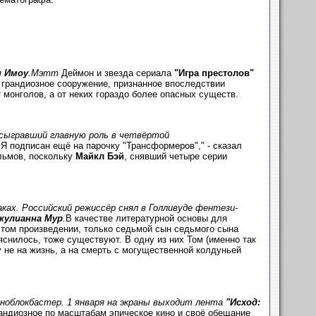
 Имоу
.Мэтт
Деймон и звезда сериала
"Игра престолов"
 грандиозное сооружение, признанное впоследствии
монголов, а от неких гораздо более опасных существ.
 сыгравший главную роль в четвёртой
Я подписан ещё на парочку "Трансформеров"," - сказал
ильмов, поскольку
Майкл Бэй
, снявший четыре серии
ках. Российский режиссёр снял в Голливуде фентези-
жулианна Мур
.
В качестве литературной основы для
этом произведении, только седьмой сын седьмого сына
яснилось, тоже существуют. В одну из них Том (именно так
у не на жизнь, а на смерть с могущественной колдуньей
ноблокбастер. 1 января на экраны выходит лента
"Исход:
андиозное по масштабам эпическое кино и своё обещание