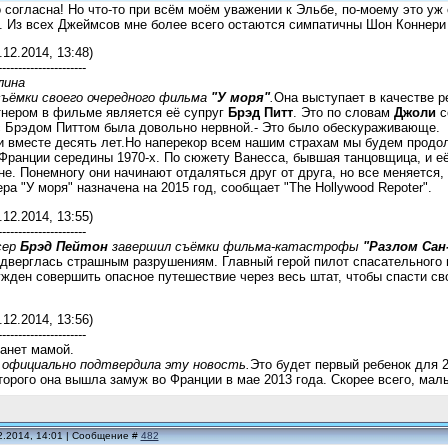
о согласна! Но что-то при всём моём уважении к Эльбе, по-моему это уж
. Из всех Джеймсов мне более всего остаются симпатичны Шон Коннери 
.12.2014, 13:48)
----------------------
лина
съёмки своего очередного фильма
"У моря"
.
Она выступает в качестве р
тнером в фильме является её супруг
Брэд Питт
. Это по словам
Джоли
с
 с Брэдом Питтом была довольно нервной.- Это было обескураживающе.
 вместе десять лет.Но наперекор всем нашим страхам мы будем продолж
Франции середины 1970-х. По сюжету Ванесса, бывшая танцовщица, и е
не. Понемногу они начинают отдаляться друг от друга, но все меняется
ра "У моря" назначена на 2015 год, сообщает "The Hollywood Repoter".
.12.2014, 13:55)
----------------------
сер
Брэд Пейтон
завершил съёмки фильма-катастрофы
"Разлом Сан
верглась страшным разрушениям. Главный герой пилот спасательного ве
ужден совершить опасное путешествие через весь штат, чтобы спасти с
.12.2014, 13:56)
----------------------
анет мамой.
х официально подтвердила эту новость.
Это будет первый ребенок для 
оторого она вышла замуж во Франции в мае 2013 года. Скорее всего, мал
2.2014, 14:01 | Сообщение #
482