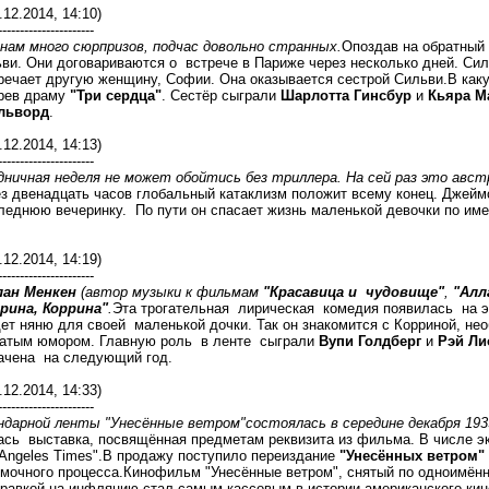
.12.2014, 14:10)
----------------------
нам много сюрпризов, подчас довольно странных.
Опоздав на обратный 
ви. Они договариваются о встрече в Париже через несколько дней. Сил
речает другую женщину, Софии. Она оказывается сестрой Сильви.В как
трев драму
"Три сердца"
. Сестёр сыграли
Шарлотта Гинсбур
и
Кьяра М
льворд
.
.12.2014, 14:13)
----------------------
дничная неделя не может обойтись без триллера. На сей раз это авс
з двенадцать часов глобальный катаклизм положит всему конец. Джеймс
леднюю вечеринку. По пути он спасает жизнь маленькой девочки по имен
.12.2014, 14:19)
----------------------
лан Менкен
(автор музыки к фильмам
"Красавица и чудовище"
,
"Алл
рина, Коррина"
.
Эта трогательная лирическая комедия появилась на э
щет няню для своей маленькой дочки. Так он знакомится с Корриной, 
ватым юмором. Главную роль в ленте сыграли
Вупи Голдберг
и
Рэй Ли
ачена на следующий год.
.12.2014, 14:33)
----------------------
ндарной ленты "Унесённые ветром"состоялась в середине декабря 1939
ась выставка, посвящённая предметам реквизита из фильма. В числе эк
Angeles Times".В продажу поступило переиздание
"Унесённых ветром"
ёмочного процесса.Кинофильм "Унесённые ветром", снятый по одноимён
правкой на инфляцию стал самым кассовым в истории американского ки