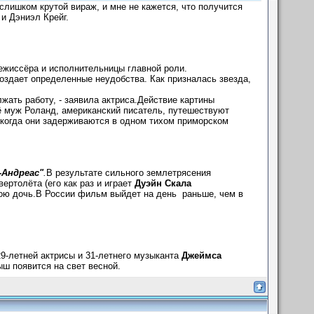
 слишком крутой вираж, и мне не кажется, что получится
и Дэниэл Крейг.
ежиссёра и исполнительницы главной роли.
оздает определенные неудобства. Как призналась звезда,
ать работу, - заявила актриса.Действие картины
ё муж Роланд, американский писатель, путешествуют
, когда они задерживаются в одном тихом приморском
-Андреас"
.
В результате сильного землетрясения
ртолёта (его как раз и играет
Дуэйн Скала
вою дочь.В России фильм выйдет на день раньше, чем в
29-летней актрисы и 31-летнего музыканта
Джеймса
ыш появится на свет весной.