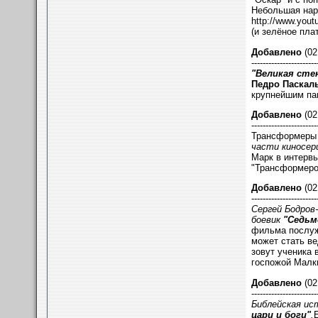
Небольшая нар
http://www.yo
(и зелёное плат
Добавлено
(02
-----------------------
"Великая стен
Педро Паскал
крупнейшим пам
Добавлено
(02
-----------------------
Трансформеры 
части киносер
Марк в интервь
"Трансформеров
Добавлено
(02
-----------------------
Сергей Бодров
боевик
"Седьм
фильма послу
может стать ве
зовут ученика 
госпожой Малки
Добавлено
(02
-----------------------
Библейская ис
цари и боги"
.