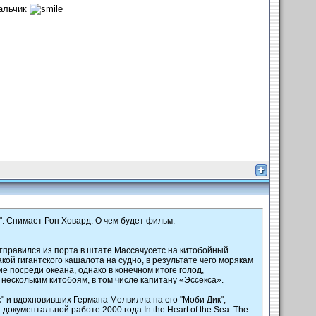
мальчик
". Снимает Рон Ховард. О чем будет фильм:
отправился из порта в штате Массачусетс на китобойный
ой гигантского кашалота на судно, в результате чего морякам
 посреди океана, однако в конечном итоге голод,
нескольким китобоям, в том числе капитану «Эссекса».
" и вдохновивших Германа Мелвилла на его "Моби Дик",
кументальной работе 2000 года In the Heart of the Sea: The