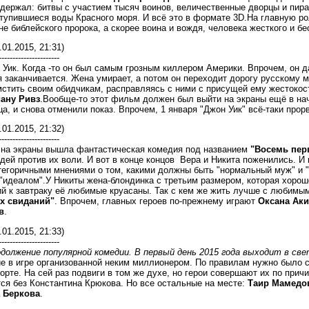
держал: битвы с участием тысяч воинов, величественные дворцы и пира
ступившиеся воды Красного моря. И всё это в формате 3D.На главную р
не библейского пророка, а скорее воина и вождя, человека жесткого и б
.01.2015, 21:31)
----------------------
 Уик. Когда -то он был самым грозным киллером Америки. Впрочем, он да
 заканчивается. Жена умирает, а потом он переходит дорогу русскому
мстить своим обидчикам, расправляясь с ними с присущей ему жестоко
ану Ривз
.Вообще-то этот фильм должен был выйти на экраны ещё в на
а, и снова отменили показ. Впрочем, 1 января "Джон Уик" всё-таки прор
.01.2015, 21:32)
----------------------
д на экраны вышла фантастическая комедия под названием
"Восемь пер
ей против их воли. И вот в конце концов Вера и Никита поженились. И к
тегоричными мнениями о том, какими должны быть "нормальный муж" и
"идеалом".У Никиты жена-блондинка с третьим размером, которая хорош
й к завтраку её любимые круасаны. Так с кем же жить лучше с любимы
х свиданий"
. Впрочем, главных героев по-прежнему играют
Оксана Ак
в
.
.01.2015, 21:33)
----------------------
одолжение популярной комедии. В первый день 2015 года выходит в св
е в игре организованной неким миллионером. По правилам нужно было 
орте. На сей раз подвиги в том же духе, но герои совершают их по прич
ся без Константина Крюкова. Но все остальные на месте:
Таир Мамедо
 Беркова
.