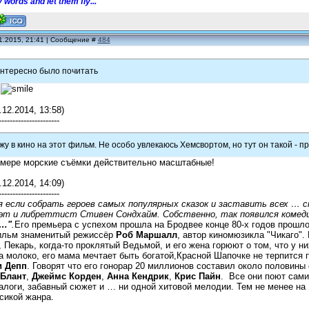
 words and let them fly...
1.2015, 21:41 | Сообщение #
484
интересно было почитать
!
.12.2014, 13:58)
----------------------
у в кино на этот фильм. Не особо увлекаюсь Хемсвортом, но тут он такой - пр
 мере морские съёмки действительно масштабные!
.12.2014, 14:09)
----------------------
 если собрать героев самых популярных сказок и заставить всех … 
эт и либреттист Стивен Сондхайм. Собственно, так появился комед
с…"
.
Его премьера с успехом прошла на Бродвее конце 80-х годов прошл
ильм знаменитый режиссёр
Роб Маршалл
, автор киномюзикла "Чикаго".
, Пекарь, когда-то проклятый Ведьмой, и его жена горюют о том, что у н
а молоко, его мама мечтает быть богатой,Красной Шапочке не терпится п
 Депп
. Говорят что его гонорар 20 миллионов составил около половин
Блант
,
Джеймс Корден
,
Анна Кендрик
,
Крис Пайн
. Все они поют сами
алоги, забавный сюжет и … ни одной хитовой мелодии. Тем не менее н
сикой жанра.