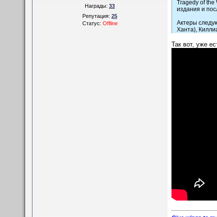
Tragedy of th
Награды:
33
издания и пос
Репутация:
25
Актеры следую
Статус:
Offline
Ханта), Килли
"Парфюмеру"),
копилке множе
Так вот, уже е
Мне кажется, 