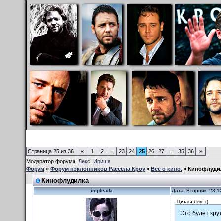
Страница
25
из
36
«
1
2
…
23
24
25
26
27
…
35
36
»
Модератор форума:
Лекс
,
Ириша
Форум
»
Форум поклонников Рассела Кроу
»
Всё о кино.
»
Кинофлуди
Кинофлудилка
impleada
Дата: Вторник, 23.1
Цитата
Лекс
(
)
Это будет кру