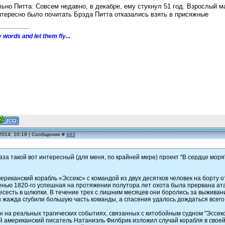
льно Питта. Совсем недавно, в декабре, ему стукнул 51 год. Взрослый 
нтересно было почитать Брэда Питта отказались взять в присяжные
 words and let them fly...
2014, 10:19 | Сообщение #
483
аза такой вот интересный (для меня, по крайней мере) проект "В сердце моря
мериканский корабль «Эссекс» с командой из двух десятков человек на борту 
нью 1820-го успешная на протяжении полутора лет охота была прервана атак
сесть в шлюпки. В течение трех с лишним месяцев они боролись за выживание
 жажда сгубили большую часть команды, а спасения удалось дождаться всего 
 на реальных трагических событиях, связанных с китобойным судном "Эссекс
 американский писатель Натаниэль Филбрик изложил случай корабля в своей до