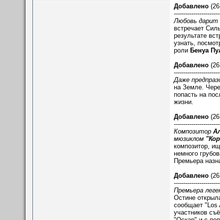
Добавлено
(26
-----------------------
Любовь дарит 
встречает Силь
результате вст
узнать, посмо
роли
Бенуа Пу
Добавлено
(26
-----------------------
Даже предпраз
на Земле. Чере
попасть на пос
жизни.
Добавлено
(26
-----------------------
Композитор
А
мюзиклом
"Кор
композитор, и
немного грубо
Премьера назн
Добавлено
(26
-----------------------
Премьера леге
Остине открыл
сообщает "Los 
участников съ
"Оскар" и с по