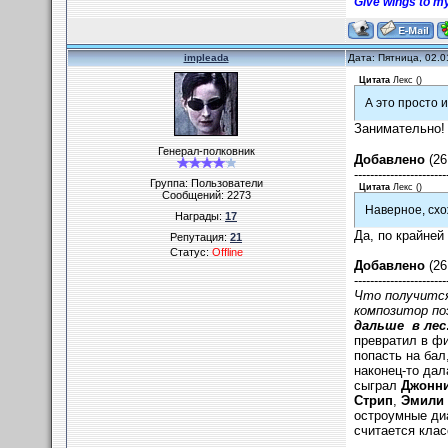
Give wings to my
impleada
Дата: Пятница, 02.0
Цитата
Лекс
(
)
А это просто 
Занимательно
Генерал-полковник
Добавлено
(26
-----------------------
Группа: Пользователи
Цитата
Лекс
(
)
Сообщений:
2273
Наверное, схож
Награды:
17
Да, по крайней
Репутация:
21
Статус:
Offline
Добавлено
(26
-----------------------
Что получится
композитор по
дальше в ле
превратил в ф
попасть на бал
наконец-то дал
сыграл
Джонни
Стрип
,
Эмили 
остроумные ди
считается клас