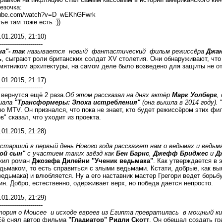
езочка:
utube.com/watch?v=D_wEKhGFwrk
ье там тоже есть :))
.01.2015, 21:10)
----------------------
а"- так
называется новый фантастический фильм режиссёра
Джан
ь
, сыграют роли британских солдат XV столетия. Они обнаруживают, что
ятником архитектуры, на самом деле было возведено для защиты не от 
.01.2015, 21:17)
----------------------
вернутся ещё 2 раза.
Об этом рассказал на днях актёр
Марк Уолберг
,
иала
"Трансформеры: Эпоха истребления"
(она вышла в 2014 году).
"
ю MTV. Он признался, что пока не знает, кто будет режиссёром этих ф
" сказал, что уходит из проекта.
.01.2015, 21:28)
----------------------
-старший в первый день Нового года расскажет нам о ведьмах и ведьма
ой сын"
с участием таких звёзд как
Бен Барнс
,
Джефф Бриджес
и
Д
жил роман
Джозефа Дилейни "Ученик ведьмака"
. Как утверждается в 
дьмаком, то есть справиться с злыми ведьмами. Кстати, добрые, как вы
ведьмака) и влюбляется. Ну а его наставник мастер Грегори ведет борьб
н. Добро, естественно, одерживает верх, но победа дается непросто.
.01.2015, 21:29)
----------------------
тория о Моисее и исходе евреев из Египта превратилась в мощный ки
Её снял автор фильма
"Гладиатор" Ридли Скотт
. Он обещал создать гр