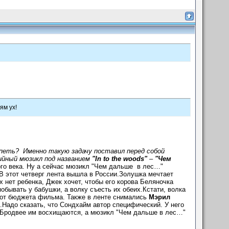
ям ух!
спеть? Именно такую задачу поставил перед собой
ийный мюзикл под названием
"In to thе woods"
–
"Чем
ого века. Ну а сейчас мюзикл "Чем дальше в лес…"
 В этот четверг лента вышла в России.Золушка мечтает
их нет ребенка, Джек хочет, чтобы его корова Беляночка
обывать у бабушки, а волку съесть их обеих.Кстати, волка
ы от бюджета фильма. Также в ленте снимались
Мэрил
.Надо сказать, что Сондхайм автор специфический. У него
а Бродвее им восхищаются, а мюзикл "Чем дальше в лес…"