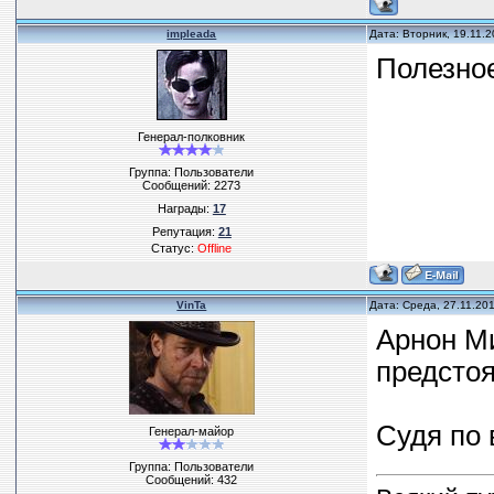
impleada
Дата: Вторник, 19.11.
Полезно
Генерал-полковник
Группа: Пользователи
Сообщений:
2273
Награды:
17
Репутация:
21
Статус:
Offline
VinTa
Дата: Среда, 27.11.20
Арнон Ми
предстоя
Судя по 
Генерал-майор
Группа: Пользователи
Сообщений:
432