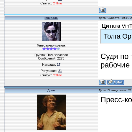
Статус:
Offline
impleada
Дата: Суббота, 19.10.
Цитата
Vin
Толга Ор
Генерал-полковник
Судя по 
Группа: Пользователи
Сообщений:
2273
рабочие
Награды:
17
Репутация:
21
Статус:
Offline
Дрон
Дата: Понедельник, 21
Пресс-ко