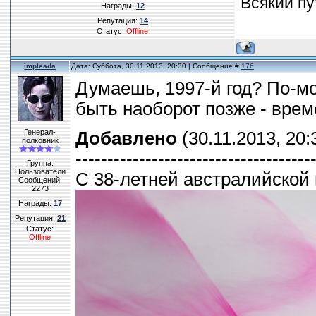
Всякий пу
Награды:
12
Репутация:
14
Статус:
Offline
impleada
Дата: Суббота, 30.11.2013, 20:30 | Сообщение #
176
Думаешь, 1997-й год? По-мо
быть наоборот позже - врем
Генерал-
Добавлено
(30.11.2013, 20:
полковник
-------------------------------------
Группа:
Пользователи
С 38-летней австралийской 
Сообщений:
2273
Награды:
17
Репутация:
21
Статус:
Offline