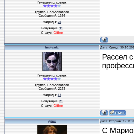
Генерал-полковник
Группа: Пользователи
Сообщений:
1336
Награды:
24
Репутация:
31
Статус:
Offline
impleada
Дата: Среда, 30.10.20
Рассел с
професс
Генерал-полковник
Группа: Пользователи
Сообщений:
2273
Награды:
17
Репутация:
21
Статус:
Offline
Дрон
Дата: Вторник, 12.11.
С Марио