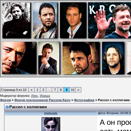
Страница
9
из
10
«
1
2
…
7
8
9
10
»
Модератор форума:
Лекс
,
Ириша
Форум
»
Форум поклонников Рассела Кроу
»
Фотографии
»
Рассел с коллегами
Рассел с коллегами
impleada
Дата: Вторник, 24.09.
А он про