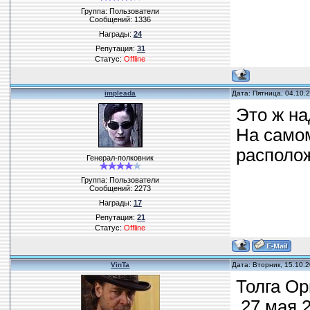
Группа: Пользователи
Сообщений:
1336
Награды:
24
Репутация:
31
Статус:
Offline
impleada
Дата: Пятница, 04.10.
Это ж над
На самом
располож
Генерал-полковник
Группа: Пользователи
Сообщений:
2273
Награды:
17
Репутация:
21
Статус:
Offline
VinTa
Дата: Вторник, 15.10.
Толга Ор
27 мая 2