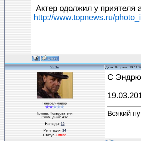
Актер одолжил у приятеля 
http://www.topnews.ru/photo_
VinTa
Дата: Вторник, 19.11.
С Эндрю
19.03.20
Генерал-майор
Всякий пу
Группа: Пользователи
Сообщений:
432
Награды:
12
Репутация:
14
Статус:
Offline