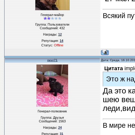
Всякий пу
Генерал-майор
Группа: Пользователи
Сообщений:
432
Награды:
12
Репутация:
14
Статус:
Offline
nevr71
Дата: Среда, 16.10.20
Цитата
imp
Это ж над
Да это к
шею веша
леди,ви
Генерал-полковник
Группа: Друзья
Сообщений:
1563
В мире не
Награды:
24
Репутация:
31