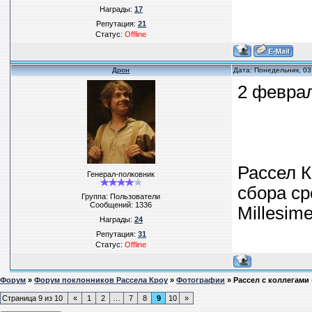
Награды:
17
Репутация:
21
Статус:
Offline
Дрон
Дата: Понедельник, 03
2 февра
Рассел 
Генерал-полковник
сбора ср
Группа: Пользователи
Сообщений:
1336
Millesime
Награды:
24
Репутация:
31
Статус:
Offline
Форум
»
Форум поклонников Рассела Кроу
»
Фотографии
»
Рассел с коллегами
Страница
9
из
10
«
1
2
…
7
8
9
10
»