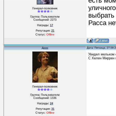
есть мом
уличного
Генерал-полковник
выбрать 
Группа: Пользователи
Сообщений:
2273
Расса не
Награды:
17
Репутация:
21
Статус:
Offline
Дрон
Дата: Пятница, 27.09.
Увидел мельком с
С Хелен Миррен н
Генерал-полковник
Группа: Пользователи
Сообщений:
1336
Награды:
24
Репутация:
31
Статус:
Offline