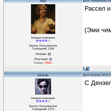
Дрон
Дата: Понедельник, 09
Рассел и
(Эми че
Генерал-полковник
Группа: Пользователи
Сообщений:
1336
Награды:
24
Репутация:
31
Статус:
Offline
impleada
Дата: Вторник, 28.01.
С Дензе
Генерал-полковник
Группа: Пользователи
Сообщений:
2273