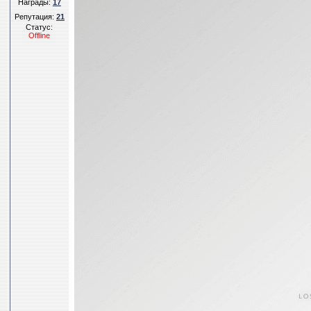
Награды:
17
Репутация:
21
Статус:
Offline