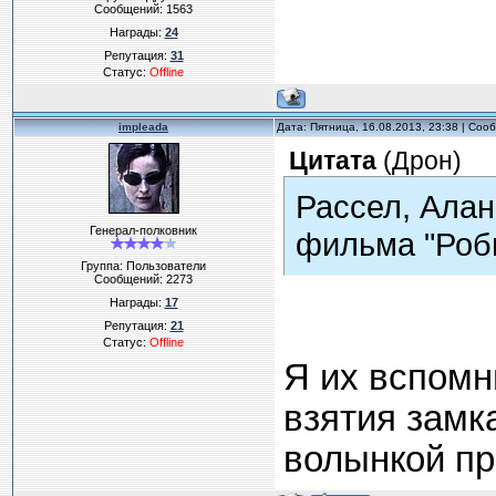
Сообщений:
1563
Награды:
24
Репутация:
31
Статус:
Offline
impleada
Дата: Пятница, 16.08.2013, 23:38 | Со
Цитата
(
Дрон
)
Рассел, Алан
Генерал-полковник
фильма "Роби
Группа: Пользователи
Сообщений:
2273
Награды:
17
Репутация:
21
Статус:
Offline
Я их вспомн
взятия замк
волынкой пр