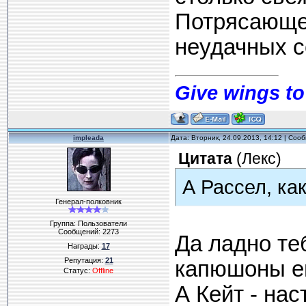
Потрясающе 
неудачных 
Give wings to
impleada
Дата: Вторник, 24.09.2013, 14:12 | Со
Цитата
(
Лекс
)
А Рассел, ка
Генерал-полковник
Группа: Пользователи
Сообщений:
2273
Да ладно теб
Награды:
17
Репутация:
21
капюшоны ему
Статус:
Offline
А Кейт - на