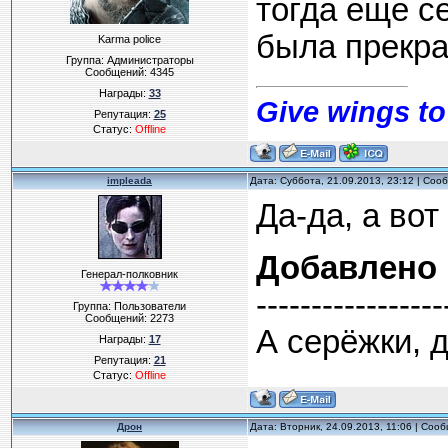
тогда еще с
была прекра
Karma police
Группа: Администраторы
Сообщений:
4345
Награды:
33
Give wings to
Репутация:
25
Статус:
Offline
impleada
Дата: Суббота, 21.09.2013, 23:12 | Со
Да-да, а во
Добавлено
Генерал-полковник
-----------------
Группа: Пользователи
Сообщений:
2273
А серёжки, 
Награды:
17
Репутация:
21
Статус:
Offline
Дрон
Дата: Вторник, 24.09.2013, 11:06 | Соо