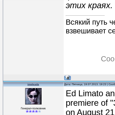
этих краях.
Всякий путь ч
взвешивает с
Соо
impleada
Дата: Пятница, 19.07.2013, 19:23 | Со
Ed Limato an
premiere of 
Генерал-полковник
on August 21