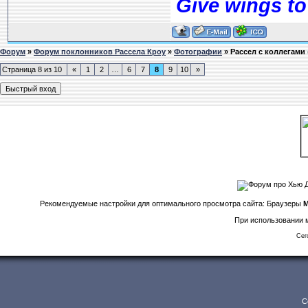
Give wings to
Форум
»
Форум поклонников Рассела Кроу
»
Фотографии
»
Рассел с коллегами
Страница
8
из
10
«
1
2
…
6
7
8
9
10
»
Рекомендуемые настройки для оптимального просмотра сайта: Браузеры
M
При использовании м
Сег
C