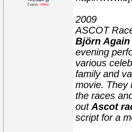
Репутация:
14
Статус:
Offline
2009
ASCOT Race
Björn Again
evening perf
various celeb
family and v
movie. They h
the races an
out
Ascot ra
script for a 