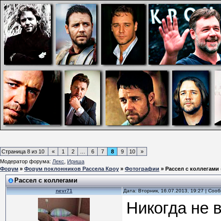
Страница
8
из
10
«
1
2
…
6
7
8
9
10
»
Модератор форума:
Лекс
,
Ириша
Форум
»
Форум поклонников Рассела Кроу
»
Фотографии
»
Рассел с коллегами
Рассел с коллегами
nevr71
Дата: Вторник, 16.07.2013, 19:27 | Со
Никогда не 