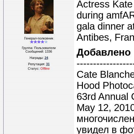
Actress Kate
during amfAR
gala dinner a
Antibes, Fra
Генерал-полковник
Группа: Пользователи
Добавлено
Сообщений:
1336
Награды:
24
-----------------
Репутация:
31
Статус:
Offline
Cate Blanche
Hood Photocal
63rd Annual C
May 12, 2010
многочислен
увидел в фо