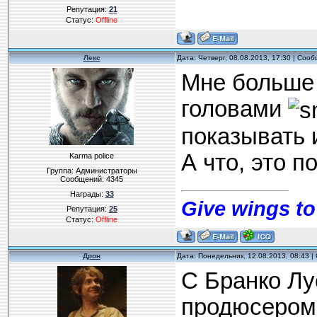
Репутация:
21
Статус:
Offline
Лекс
Дата: Четверг, 08.08.2013, 17:30 | Соо
Мне больше 
головами
показывать 
А что, это п
Karma police
Группа: Администраторы
Сообщений:
4345
Награды:
33
Give wings to
Репутация:
25
Статус:
Offline
Дрон
Дата: Понедельник, 12.08.2013, 08:43 
С Бранко Лу
продюсером 