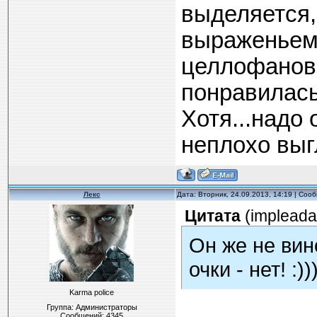
выделяется,
выраженьем"
целлофанова
понравилась
Хотя...надо
неплохо вы
Лекс
Дата: Вторник, 24.09.2013, 14:19 | Со
Цитата
(
impleada
Он же не вин
очки - нет! :))
Karma police
Группа: Администраторы
Сообщений:
4345