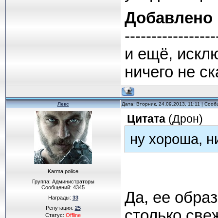
Добавлено
-----------------
и ещё, искл
ничего не с
Лекс
Дата: Вторник, 24.09.2013, 11:11 | Соо
Цитата
(
Дрон
)
ну хороша, н
Karma police
Группа: Администраторы
Сообщений:
4345
Да, ее обра
Награды:
33
Репутация:
25
столько све
Статус:
Offline