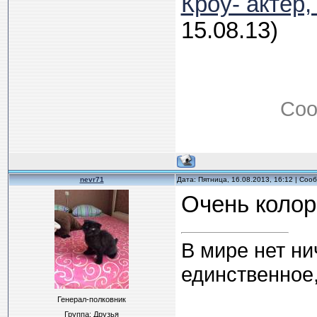
Кроу- актер
15.08.13)
Соо
nevr71
Дата: Пятница, 16.08.2013, 16:12 | Со
Очень колор
В мире нет ни
единственное,
Генерал-полковник
Группа: Друзья