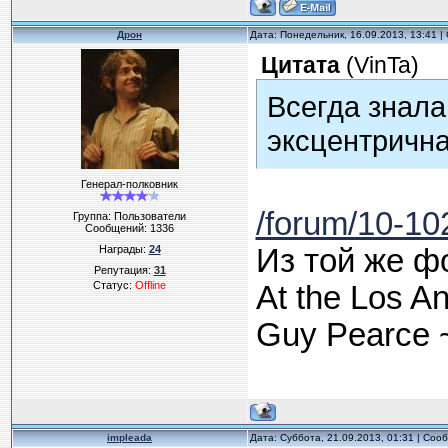
Дрон
Дата: Понедельник, 16.09.2013, 13:41 
Цитата
(
VinTa
)
Всегда знала
эксцентрична
Генерал-полковник
/forum/10-1
Группа: Пользователи
Сообщений:
1336
Награды:
24
Из той же ф
Репутация:
31
Статус:
Offline
At the Los A
Guy Pearce 
impleada
Дата: Суббота, 21.09.2013, 01:31 | Со