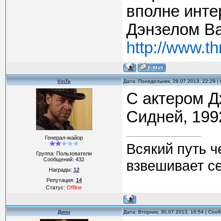
вполне инте
Дэнзелом В
http://www.thr
VinTa
Дата: Понедельник, 29.07.2013, 22:29 
С актером 
Сидней, 199
Генерал-майор
Всякий путь ч
Группа: Пользователи
Сообщений:
432
взвешивает с
Награды:
12
Репутация:
14
Статус:
Offline
Дрон
Дата: Вторник, 30.07.2013, 16:54 | Со