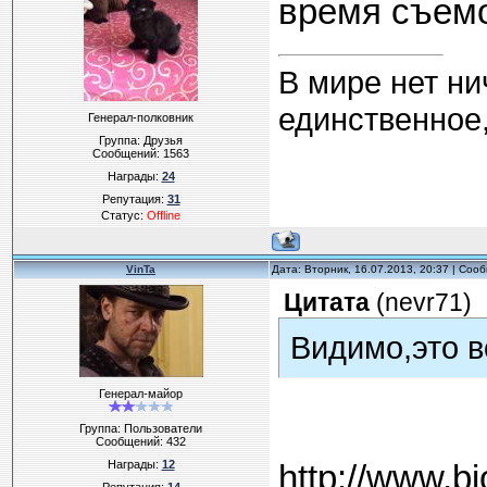
время съемо
В мире нет ни
единственное,
Генерал-полковник
Группа: Друзья
Сообщений:
1563
Награды:
24
Репутация:
31
Статус:
Offline
VinTa
Дата: Вторник, 16.07.2013, 20:37 | Со
Цитата
(
nevr71
)
Видимо,это в
Генерал-майор
Группа: Пользователи
Сообщений:
432
Награды:
12
http://www.bj