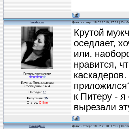
lerabravo
Дата: Четверг, 18.02.2010, 17:31 | Соо
Крутой мужч
оседлает, х
или, наоборо
нравится, чт
каскадеров. 
Генерал-полковник
приложился?
Группа: Пользователи
Сообщений:
1404
Награды:
10
к Питеру - я
Репутация:
15
Статус:
Offline
вырезали эт
РастиДани
Дата: Четверг, 18.02.2010, 17:39 | Соо