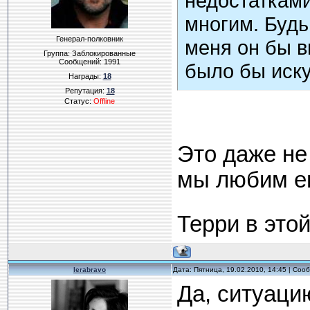
недостатками
многим. Будь
Генерал-полковник
меня он бы в
Группа: Заблокированные
Сообщений:
1991
было бы иск
Награды:
18
Репутация:
18
Статус:
Offline
Это даже не
мы любим его
Терри в этой
lerabravo
Дата: Пятница, 19.02.2010, 14:45 | Со
Да, ситуаци