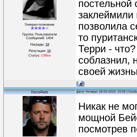
постельной 
заклеймили 
позволила се
Генерал-полковник
то пуританс
Группа: Пользователи
Сообщений:
1404
Награды:
10
Терри - что
Репутация:
15
Статус:
Offline
соблазнил, 
своей жизнью
РастиДани
Дата: Четверг, 18.02.2010, 15:55 | Соо
Никак не мог
мощной Бейо
посмотрев п