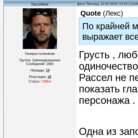
РастиДани
Дата: Пятница, 12.02.2010, 13:43 | Со
Quote
(
Лекс
)
По крайней м
выражает все
Грусть , люб
Генерал-полковник
Группа: Заблокированные
одиночество 
Сообщений:
1991
Награды:
18
Рассел не пе
Репутация:
18
Статус:
Offline
показать гл
персонажа .
Одна из зап