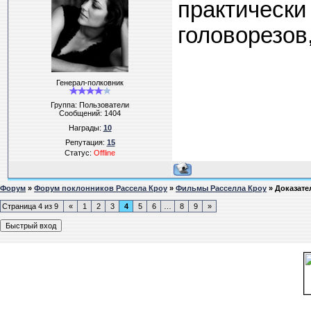
практически 
головорезов
Генерал-полковник
Группа: Пользователи
Сообщений:
1404
Награды:
10
Репутация:
15
Статус:
Offline
Форум
»
Форум поклонников Рассела Кроу
»
Фильмы Расселла Кроу
»
Доказател
Страница
4
из
9
«
1
2
3
4
5
6
…
8
9
»