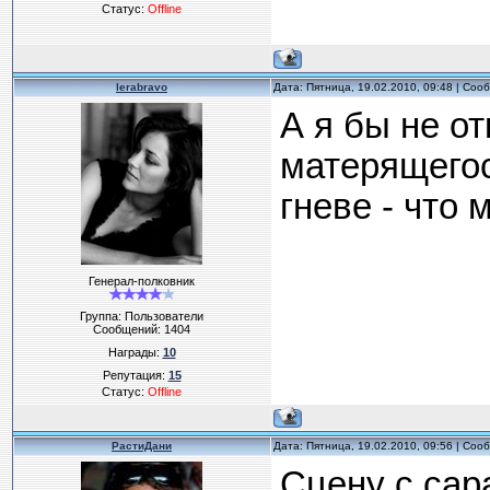
Статус:
Offline
lerabravo
Дата: Пятница, 19.02.2010, 09:48 | Со
А я бы не о
матерящегос
гневе - что 
Генерал-полковник
Группа: Пользователи
Сообщений:
1404
Награды:
10
Репутация:
15
Статус:
Offline
РастиДани
Дата: Пятница, 19.02.2010, 09:56 | Со
Сцену с сар