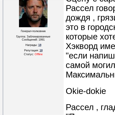
Рассел говор
дождя , гряз
это в городс
Генерал-полковник
которые хоте
Группа: Заблокированные
Сообщений:
1991
Хэкворд имел
Награды:
18
Репутация:
18
"если напиш
Статус:
Offline
самой могил
Максимальн
Okie-dokie
Рассел , гл