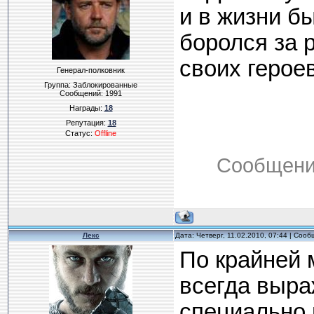
и в жизни бы
боролся за 
своих героев
Генерал-полковник
Группа: Заблокированные
Сообщений:
1991
Награды:
18
Репутация:
18
Статус:
Offline
Сообщени
Лекс
Дата: Четверг, 11.02.2010, 07:44 | Соо
По крайней 
всегда выра
специально н