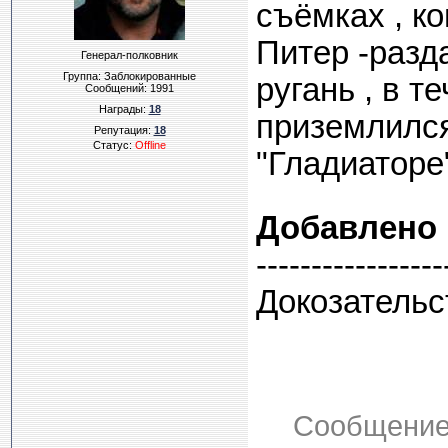
съёмках , ко
Питер -разд
Генерал-полковник
Группа: Заблокированные
ругань , в т
Сообщений:
1991
Награды:
18
приземлился
Репутация:
18
Статус:
Offline
"Гладиаторе"
Добавлено
-----------------
Докозательс
Сообщение