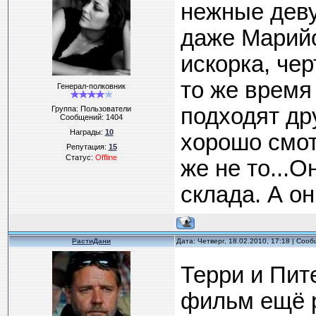
нежные деву
даже Марийо
искорка, чер
то же время
Генерал-полковник
подходят дру
Группа: Пользователи
Сообщений:
1404
Награды:
10
хорошо смотр
Репутация:
15
Статус:
Offline
же не то...О
склада. А он
РастиДани
Дата: Четверг, 18.02.2010, 17:18 | Соо
Терри и Пит
фильм ещё ра