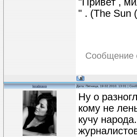
"Привет , м
" . (The Sun
Сообщение 
lerabravo
Дата: Пятница, 19.02.2010, 13:01 | Со
Ну о разног
кому не лен
кучу народа
журналистов