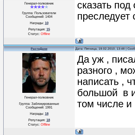
сказать под
Генерал-полковник
преследует 
Группа: Пользователи
Сообщений:
1404
Награды:
10
Репутация:
15
Статус:
Offline
РастиДани
Дата: Пятница, 19.02.2010, 13:46 | Со
Да уж , писа
разного , м
написать , ч
большой
в и
Генерал-полковник
том числе и 
Группа: Заблокированные
Сообщений:
1991
Награды:
18
Репутация:
18
Статус:
Offline