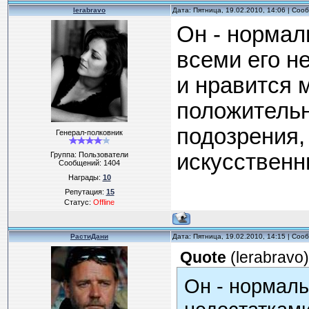
lerabravo
Дата: Пятница, 19.02.2010, 14:06 | Со
Он - норма
всеми его н
и нравится 
положительн
подозрения,
Генерал-полковник
искусственн
Группа: Пользователи
Сообщений:
1404
Награды:
10
Репутация:
15
Статус:
Offline
РастиДани
Дата: Пятница, 19.02.2010, 14:15 | Со
Quote
(
lerabravo
)
Он - нормал