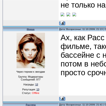
не только н
Ириша
Дата: Воскресенье, 11.10.2009, 21:13 
Ах, как Расс
фильме, так
бассейне с 
потом в небо, 
просто срочно)
Через тернии к звездам
Группа: Модераторы
Сообщений:
977
Награды:
12
Репутация:
13
Статус:
Offline
Растяпа
Дата: Воскресенье, 11.10.2009, 21:41 