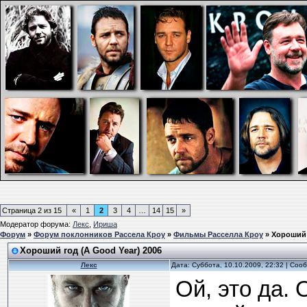
Страница
2
из
15
«
1
2
3
4
…
14
15
»
Модератор форума:
Лекс
,
Ириша
Форум
»
Форум поклонников Рассела Кроу
»
Фильмы Расселла Кроу
»
Хороший 
Хороший год (A Good Year) 2006
Лекс
Дата: Суббота, 10.10.2009, 22:32 | Со
Ой, это да.