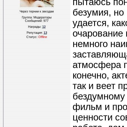
пытаюсь пон
безумия, но
Через тернии к звездам
Группа: Модераторы
удается, ка
Сообщений:
977
Награды:
12
очарование 
Репутация:
13
Статус:
Offline
немного наи
заставляюща
атмосфера п
конечно, акт
так и веет 
бездумному 
фильм и пр
ценности со