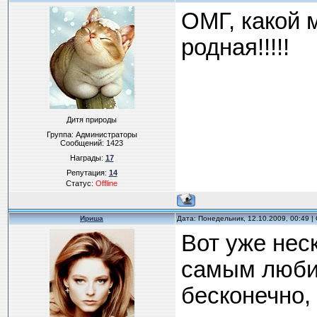
ОМГ, какой 
родная!!!!!
Дитя природы
Группа: Администраторы
Сообщений:
1423
Награды:
17
Репутация:
14
Статус:
Offline
Ириша
Дата: Понедельник, 12.10.2009, 00:49 
Вот уже нес
самым любим
бесконечно,