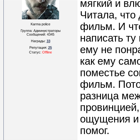
мягкий и вл
Читала, что
фильм. И чт
Karma police
Группа: Администраторы
Сообщений:
4345
написать ту 
Награды:
33
ему не понр
Репутация:
25
Статус:
Offline
как ему сам
поместье со
фильм. Пото
разница меж
провинцией,
ощущения и 
помог.