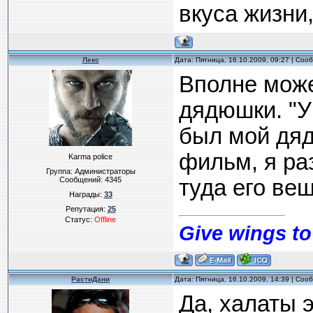
вкуса жизни,
Лекс
Дата: Пятница, 16.10.2009, 09:27 | Со
Вполне може
дядюшки. "У
был мой дяд
фильм, я ра
Karma police
Группа: Администраторы
Сообщений:
4345
туда его вещ
Награды:
33
Репутация:
25
Статус:
Offline
Give wings to
РастиДани
Дата: Пятница, 16.10.2009, 14:39 | Со
Да, халаты э