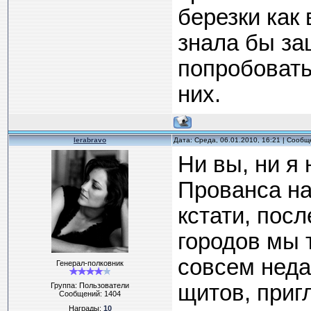
березки как 
знала бы за
попробовать
них.
lerabravo
Дата: Среда, 06.01.2010, 16:21 | Сооб
Ни вы, ни я 
Прованса на
кстати, пос
городов мы 
совсем неда
Генерал-полковник
щитов, приг
Группа: Пользователи
Сообщений:
1404
Награды:
10