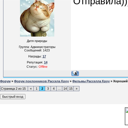
Отправила))))
Дитя природы
Группа: Администраторы
Сообщений:
1423
Награды:
17
Репутация:
14
Статус:
Offline
Форум
»
Форум поклонников Рассела Кроу
»
Фильмы Расселла Кроу
»
Хороший 
Страница
2
из
15
«
1
2
3
4
…
14
15
»