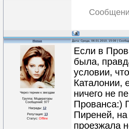
Сообщени
Ириша
Дата: Среда, 06.01.2010, 15:06 | Сооб
Если в Пров
была, правда
условии, чт
Каталонии, 
ничего не п
Через тернии к звездам
Группа: Модераторы
Прованса:) 
Сообщений:
977
Награды:
12
Пиреней, на
Репутация:
13
Статус:
Offline
проезжала н