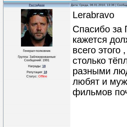
РастиДани
Дата: Среда, 06.01.2010, 13:36 | Сооб
Lerabravo
Спасибо за 
кажется дол
всего этого 
Генерал-полковник
Группа: Заблокированные
столько тёп
Сообщений:
1991
Награды:
18
разными люд
Репутация:
18
Статус:
Offline
любят и муж
фильмов поч