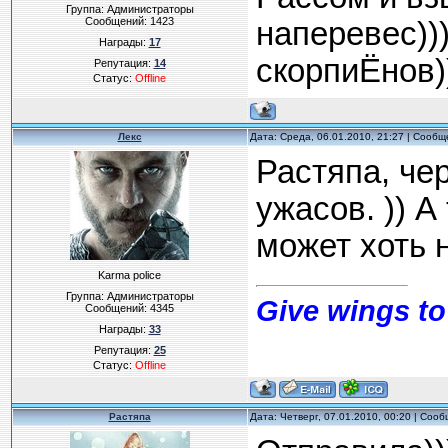
Группа: Администраторы
Сообщений:
1423
наперевес))
Награды:
17
скорпиЁнов)
Репутация:
14
Статус:
Offline
Лекс
Дата: Среда, 06.01.2010, 21:27 | Сооб
Растяпа, чер
ужасов. )) А
может хоть 
Karma police
Группа: Администраторы
Give wings to
Сообщений:
4345
Награды:
33
Репутация:
25
Статус:
Offline
Растяпа
Дата: Четверг, 07.01.2010, 00:20 | Соо