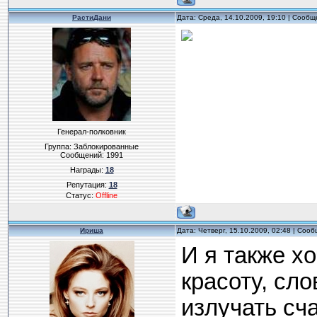
РастиДани
Дата: Среда, 14.10.2009, 19:10 | Сооб
Генерал-полковник
Группа: Заблокированные
Сообщений:
1991
Награды:
18
Репутация:
18
Статус:
Offline
Ириша
Дата: Четверг, 15.10.2009, 02:48 | Соо
И я также хо
красоту, сл
излучать сч