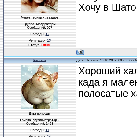
Хочу в Шато,
Через тернии к звездам
Группа: Модераторы
Сообщений:
977
Награды:
12
Репутация:
13
Статус:
Offline
Растяпа
Дата: Пятница, 16.10.2009, 00:40 | Со
Хороший хал
када я мале
полосатые ха
Дитя природы
Группа: Администраторы
Сообщений:
1423
Награды:
17
Репутация:
14