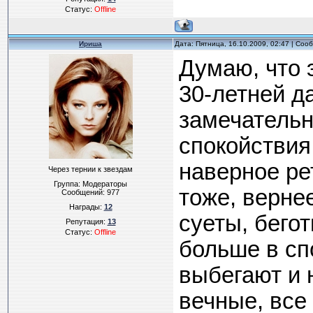
Статус:
Offline
Ириша
Дата: Пятница, 16.10.2009, 02:47 | Со
Думаю, что 
30-летней дав
замечательн
спокойствия
наверное ре
Через тернии к звездам
Группа: Модераторы
тоже, вернее
Сообщений:
977
Награды:
12
суеты, бего
Репутация:
13
Статус:
Offline
больше в сп
выбегают и 
вечные, все