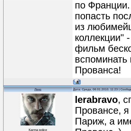
по Франции.
попасть пос
из любимейш
коллекции" -
фильм беско
вспоминать 
Прованса!
Лекс
Дата: Среда, 06.01.2010, 11:23 | Сооб
lerabravo
, 
Провансе, я
Париж, а им
Karma police