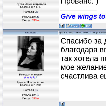
Прованс. )
Группа: Администраторы
Сообщений:
4345
Награды:
33
Give wings to
Репутация:
25
Статус:
Offline
lerabravo
Дата: Среда, 06.01.2010, 11:33 | Сооб
Спасибо за 
благодаря в
так хотела 
мое желание
счастлива ещ
Генерал-полковник
Группа: Пользователи
Сообщений:
1404
Награды:
10
Репутация:
15
Статус:
Offline