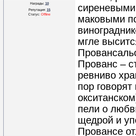
Награды:
10
сиреневыми
Репутация:
15
Статус:
Offline
маковыми п
виноградник
мгле выситс
Провансальс
Прованс – с
ревниво хра
пор говорят
окситанском
пели о любв
щедрой и уп
Провансе от