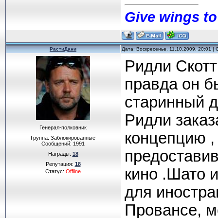
Give wings to
РастиДани
Дата: Воскресенье, 11.10.2009, 20:01 
Ридли Скотт
правда он б
старинный д
Ридли заказ
Генерал-полковник
концепцию ,
Группа: Заблокированные
Сообщений:
1991
предоставив
Награды:
18
Репутация:
18
кино .Шато 
Статус:
Offline
для иностра
Провансе, м