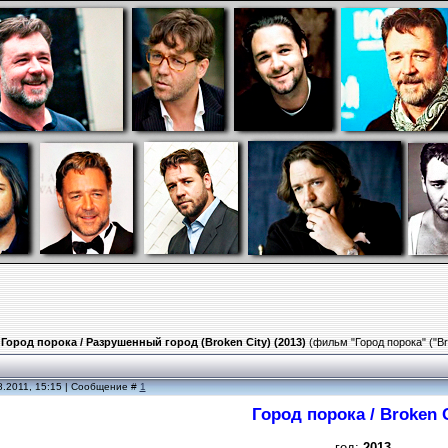
»
Город порока / Разрушенный город (Broken City) (2013)
(фильм "Город порока" ("Br
8.2011, 15:15 | Сообщение #
1
Город порока / Broken 
год:
2013