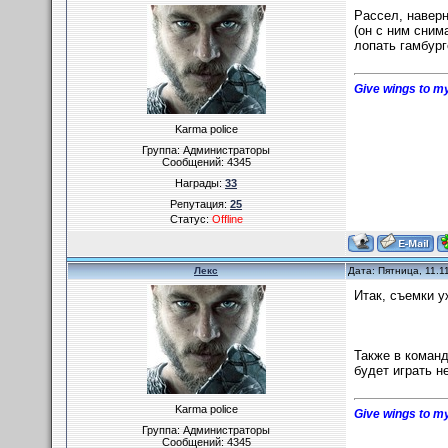
Рассел, наверн
(он с ним сним
лопать гамбург
Give wings to my
Karma police
Группа: Администраторы
Сообщений:
4345
Награды:
33
Репутация:
25
Статус:
Offline
Лекс
Дата: Пятница, 11.1
Итак, съемки у
Также в команд
будет играть н
Karma police
Give wings to my
Группа: Администраторы
Сообщений:
4345