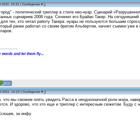
8.2011, 15:21 | Сообщение #
2
ород" - политический триллер в стиле нео-нуар. Сценарий «Разрушенно
нных сценариев 2008 года. Сочинил его Брайан Такер. На сегодняшний д
для тех, кто читал работу Такера: нуары не пользуются большим спросо
торый ранее работал со своим братом Альбертом, начнет съемки уже в 
ларов.
 words and let them fly...
8.2011, 14:10 | Сообщение #
3
, что мы сможем опять увидеть Расса в неоднозначной роли мэра, навер
тся. И здорово, что это еще и триллер с интересным сюжетом. Буду с 
Ксюшик, за инфу.