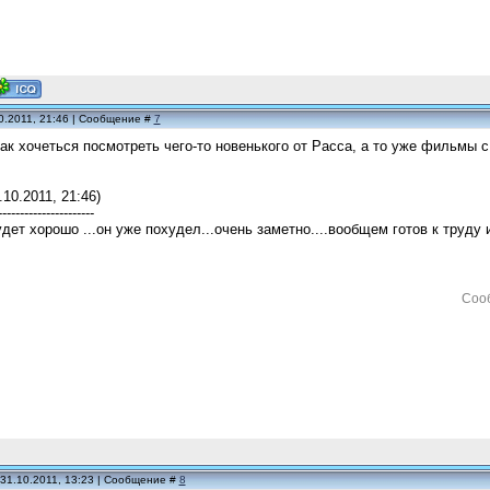
0.2011, 21:46 | Сообщение #
7
так хочеться посмотреть чего-то новенького от Расса, а то уже фильмы с 
.10.2011, 21:46)
----------------------
удет хорошо ...он уже похудел...очень заметно....вообщем готов к труду 
Соо
31.10.2011, 13:23 | Сообщение #
8