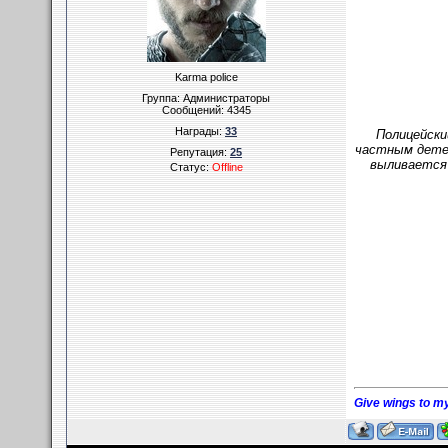
Karma police
Группа: Администраторы
Сообщений:
4345
Награды:
33
Полицейски
частным детек
Репутация:
25
выливается 
Статус:
Offline
Give wings to my