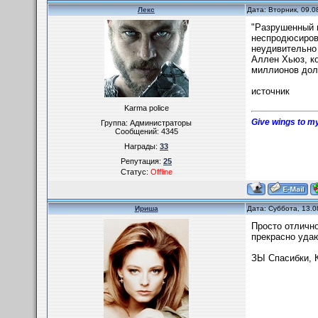
Лекс
Дата: Вторник, 09.0
"Разрушенный г
неспродюсирова
неудивительно 
Аллен Хьюз, ко
миллионов дол
источник
Karma police
Give wings to my
Группа: Администраторы
Сообщений:
4345
Награды:
33
Репутация:
25
Статус:
Offline
Ириша
Дата: Суббота, 13.0
Просто отлично
прекрасно удаю
ЗЫ Спасибки, 