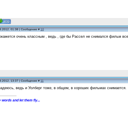
3.2012, 01:38 | Сообщение #
10
ажется очень классным , ведь , где бы Рассел не снимался фильм все
3.2012, 13:37 | Сообщение #
11
надеюсь, ведь и Уолберг тоже, в общем, в хороших фильмах снимается.
 words and let them fly...