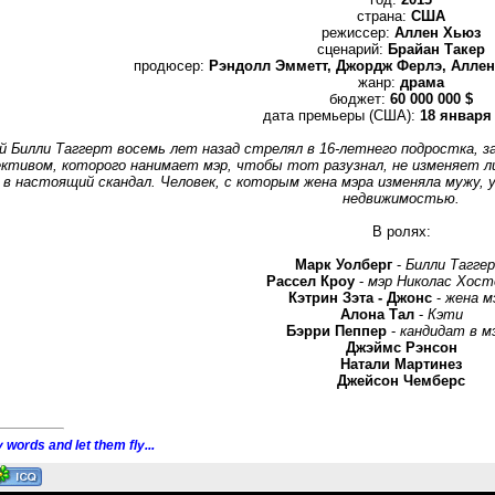
страна:
США
режиссер:
Аллен Хьюз
сценарий:
Брайан Такер
продюсер:
Рэндолл Эмметт, Джордж Ферлэ, Аллен 
жанр:
драма
бюджет:
60 000 000 $
дата премьеры (США):
18 января 
й Билли Таггерт восемь лет назад стрелял в 16-летнего подростка, з
тивом, которого нанимает мэр, чтобы тот разузнал, не изменяет ли
в настоящий скандал. Человек, с которым жена мэра изменяла мужу, 
недвижимостью.
В ролях:
Марк Уолберг
-
Билли Тагге
Рассел Кроу
-
мэр Николас Хос
Кэтрин Зэта - Джонс
-
жена м
Алона Тал
-
Кэти
Бэрри Пеппер
-
кандидат в м
Джэймс Рэнсон
Натали Мартинез
Джейсон Чемберс
 words and let them fly...