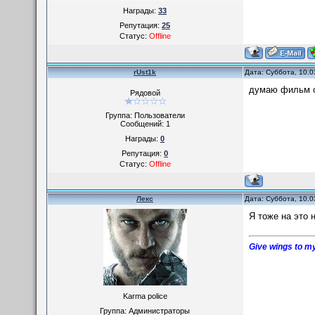
Награды:
33
Репутация:
25
Статус:
Offline
rUst1k
Дата: Суббота, 10.0
думаю фильм ок
Рядовой
Группа: Пользователи
Сообщений:
1
Награды:
0
Репутация:
0
Статус:
Offline
Лекс
Дата: Суббота, 10.0
Я тоже на это 
Give wings to my
Karma police
Группа: Администраторы