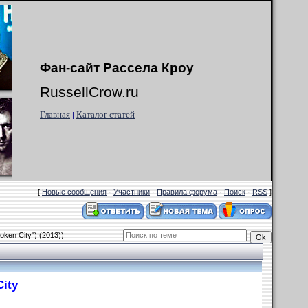
Фан-сайт Рассела Кроу
RussellCrow.ru
Главная
Каталог статей
|
[
Новые сообщения
·
Участники
·
Правила форума
·
Поиск
·
RSS
]
oken City") (2013))
City