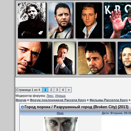
Страница
1
из
4
1
2
3
4
»
Модератор форума:
Лекс
,
Ириша
Форум
»
Форум поклонников Рассела Кроу
»
Фильмы Расселла Кроу
Город порока / Разрушенный город (Broken City) (2013)
Лекс
Дата: Вторник, 09.0