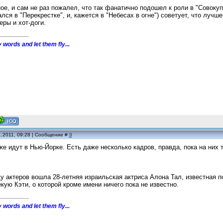
ое, и сам не раз пожалел, что так фанатично подошел к роли в "Совок
ался в "Перекрестке", и, кажется в "Небесах в огне") советует, что луч
еры и хот-доги.
 words and let them fly...
1.2011, 09:28 | Сообщение #
9
же идут в Нью-Йорке. Есть даже несколько кадров, правда, пока на них 
у актеров вошла 28-летняя израильская актриса Алона Тал, известная п
екую Кэти, о которой кроме имени ничего пока не известно.
 words and let them fly...