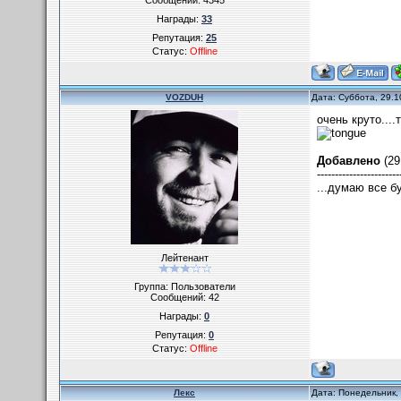
Сообщений:
4345
Награды:
33
Репутация:
25
Статус:
Offline
VOZDUH
Дата: Суббота, 29.1
очень круто....
Добавлено
(29
-----------------------
...думаю все б
Лейтенант
Группа: Пользователи
Сообщений:
42
Награды:
0
Репутация:
0
Статус:
Offline
Лекс
Дата: Понедельник, 