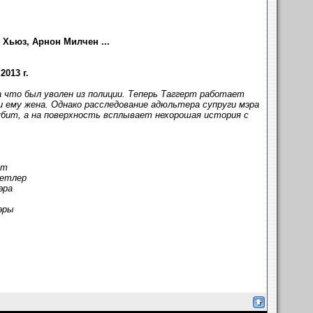
Хьюз, Арнон Милчен ...
2013 г.
а что был уволен из полиции. Теперь Таггерт работает
 ему жена. Однако расследование адюльтера супруги мэра
убит, а на поверхность всплывает нехорошая история с
рт
тетлер
эра
эры