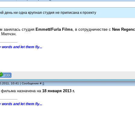
й день ни одна крупная студия не приписана к проекту
ом занялась студия
Emmett/Furla Films
, в сотрудничестве с
New Regenc
 Милчэн.
 words and let them fly...
0.2011, 10:41 | Сообщение #
6
 фильма назначена на
18 января 2013 г.
 words and let them fly...