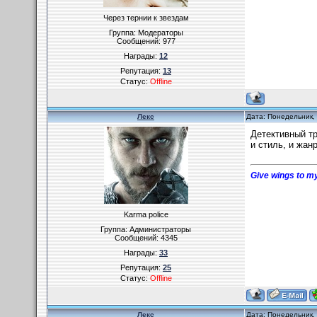
Через тернии к звездам
Группа: Модераторы
Сообщений:
977
Награды:
12
Репутация:
13
Статус:
Offline
Лекс
Дата: Понедельник, 
Детективный т
и стиль, и жан
Give wings to my
Karma police
Группа: Администраторы
Сообщений:
4345
Награды:
33
Репутация:
25
Статус:
Offline
Лекс
Дата: Понедельник, 