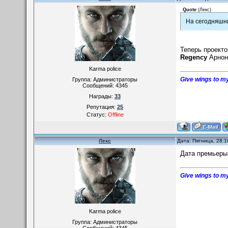
Quote
(
Лекс
)
На сегодняшни
Теперь проект
Regency
Арнон
Karma police
Give wings to my
Группа: Администраторы
Сообщений:
4345
Награды:
33
Репутация:
25
Статус:
Offline
Лекс
Дата: Пятница, 28.1
Дата премьеры
Give wings to my
Karma police
Группа: Администраторы