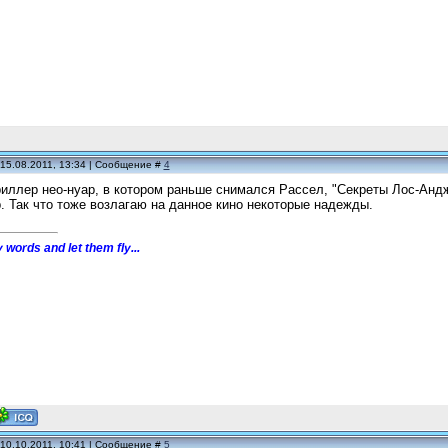
15.08.2011, 13:34 | Сообщение #
4
риллер нео-нуар, в котором раньше снимался Рассел, "Секреты Лос-Ан
р. Так что тоже возлагаю на данное кино некоторые надежды.
 words and let them fly...
10.10.2011, 10:41 | Сообщение #
5