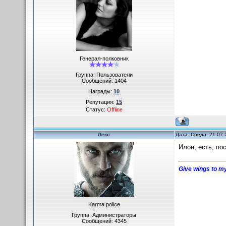
Генерал-полковник
Группа: Пользователи
Сообщений:
1404
Награды:
10
Репутация:
15
Статус:
Offline
Лекс
Дата: Среда, 21.07.
Илон, есть, по
Give wings to my
Karma police
Группа: Администраторы
Сообщений:
4345