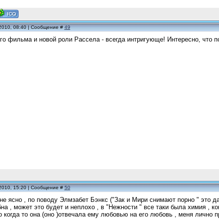
2010, 08:40 | Сообщение #
49
о фильма и новой роли Рассела - всегда интригующе! Интересно, что п
2010, 15:20 | Сообщение #
50
 не ясно , по поводу Элмзабет Бэнкс ("Зак и Мири снимают порно " это д
на , может это будет и неплохо , в "Нежности " все таки была химия , к
о когда то она (оно )отвечала ему любовью на его любовь , меня лично 