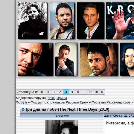
Страница
3
из
18
«
1
2
3
4
5
…
17
18
»
Модератор форума:
Лекс
,
Ириша
Форум
»
Форум поклонников Рассела Кроу
»
Фильмы Расселла Кроу
Три дня на побег/The Next Three Days (2010)
lerabravo
Дата: Среда, 21.07.
Интересно, а ф