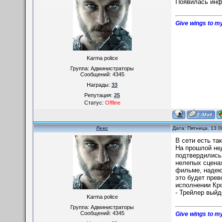
Появилась инф
Give wings to my
Karma police
Группа: Администраторы
Сообщений:
4345
Награды:
33
Репутация:
25
Статус:
Offline
Лекс
Дата: Пятница, 13.0
В сети есть та
На прошлой нед
подтвердились.
нелепых сценах
фильме, надеют
это будет пре
исполнении Кро
- Трейлер выйд
Karma police
Группа: Администраторы
Сообщений:
4345
Give wings to my