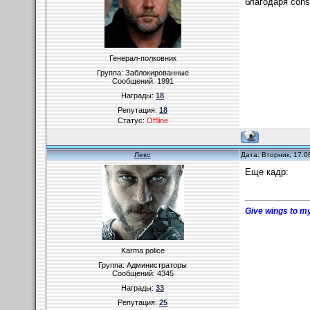
благодаря cons
Генерал-полковник
Группа: Заблокированные
Сообщений:
1991
Награды:
18
Репутация:
18
Статус:
Offline
Лекс
Дата: Вторник, 17.0
Еще кадр:
Give wings to my
Karma police
Группа: Администраторы
Сообщений:
4345
Награды:
33
Репутация:
25