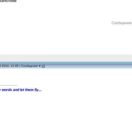
tantcrowe
Сообщение
8.2010, 12:45 | Сообщение #
48
 words and let them fly...