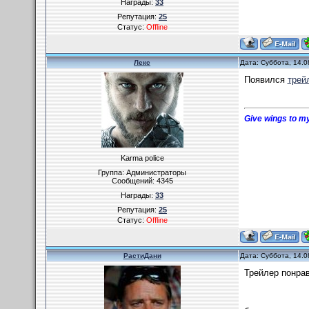
Награды:
33
Репутация:
25
Статус:
Offline
Лекс
Дата: Суббота, 14.0
Появился
трей
Give wings to my
Karma police
Группа: Администраторы
Сообщений:
4345
Награды:
33
Репутация:
25
Статус:
Offline
РастиДани
Дата: Суббота, 14.0
Трейлер понрав