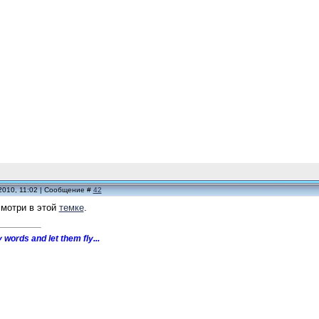
2010, 11:02 | Сообщение #
42
смотри в этой
темке
.
 words and let them fly...