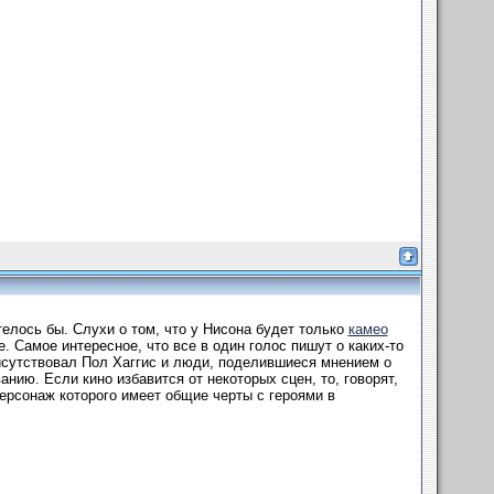
телось бы. Слухи о том, что у Нисона будет только
камео
. Самое интересное, что все в один голос пишут о каких-то
исутствовал Пол Хаггис и люди, поделившиеся мнением о
нию. Если кино избавится от некоторых сцен, то, говорят,
рсонаж которого имеет общие черты с героями в