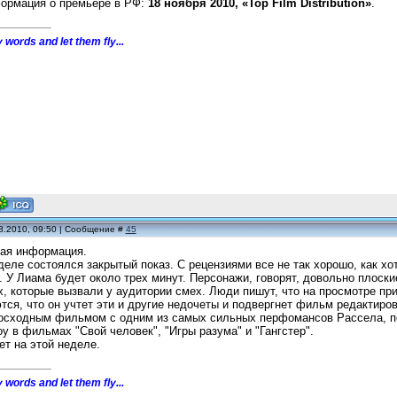
ормация о премьере в РФ:
18 ноября 2010, «Top Film Distribution»
.
 words and let them fly...
8.2010, 09:50 | Сообщение #
45
кая информация.
еле состоялся закрытый показ. С рецензиями все не так хорошо, как хо
 У Лиама будет около трех минут. Персонажи, говорят, довольно плоские
, которые вызвали у аудитории смех. Люди пишут, что на просмотре пр
ся, что он учтет эти и другие недочеты и подвергнет фильм редактирова
восходным фильмом с одним из самых сильных перфомансов Рассела, пе
у в фильмах "Свой человек", "Игры разума" и "Гангстер".
ет на этой неделе.
 words and let them fly...