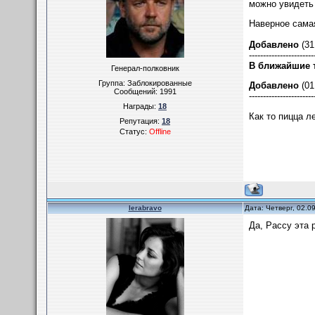
можно увидеть 
Наверное самая
Добавлено
(31
-----------------------
В ближайшие
Генерал-полковник
Группа: Заблокированные
Добавлено
(01
Сообщений:
1991
-----------------------
Награды:
18
Как то пицца л
Репутация:
18
Статус:
Offline
lerabravo
Дата: Четверг, 02.0
Да, Рассу эта р