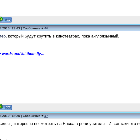
8.2010, 12:43 | Сообщение #
46
лер
, который будут крутить в кинотеатрах, пока англоязычный.
 words and let them fly...
8.2010, 18:26 | Сообщение #
47
ился , интересно посмотреть на Расса в роли учителя . И все таки это в