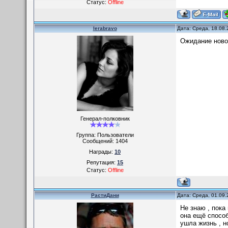
Статус:
Offline
lerabravo
Дата: Среда, 18.08.
Ожидание новог
Генерал-полковник
Группа: Пользователи
Сообщений:
1404
Награды:
10
Репутация:
15
Статус:
Offline
РастиДани
Дата: Среда, 01.09.
Не знаю , пока
она ещё способ
ушла жизнь , н