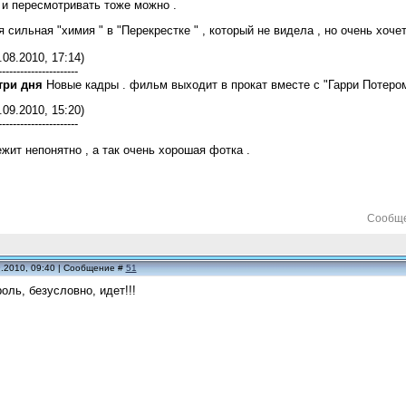
и пересмотривать тоже можно .
 сильная "химия " в "Перекрестке "
, который не видела , но очень хоче
.08.2010, 17:14)
----------------------
три дня
Новые кадры . фильм выходит в прокат вместе с "Гарри Потером 
.09.2010, 15:20)
----------------------
ежит непонятно , а так очень хорошая фотка .
Сообще
9.2010, 09:40 | Сообщение #
51
оль, безусловно, идет!!!