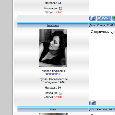
Награды:
33
Репутация:
25
Статус:
Offline
lerabravo
Дата: Среда, 21.07.
С огромным удо
Генерал-полковник
Группа: Пользователи
Сообщений:
1404
Награды:
10
Репутация:
15
Статус:
Offline
Лекс
Дата: Вторник, 10.0