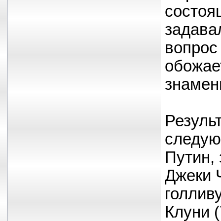
состоя
задава
вопрос
обожае
знамен
Резуль
следую
Путин, 
Джеки Ч
голливу
Клуни (