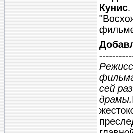
Кунис
.
"Восхо
фильме 
Добав
----------
Режис
фильм
сей ра
драмы.
жесток
пресле
главной