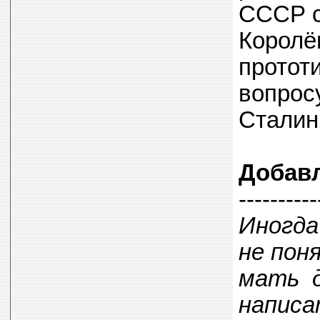
СССР с
Королёв
протот
вопрос
Сталин
Добав
----------
Иногда
не пон
мать д
написа