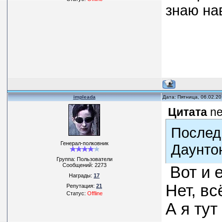
знаю на
impleada
Дата: Пятница, 06.02.2
Цитата
ne
Послед
Генерал-полковник
Даунтон
Группа: Пользователи
Сообщений:
2273
Вот и е
Награды:
17
Нет, вс
Репутация:
21
Статус:
Offline
А я ту