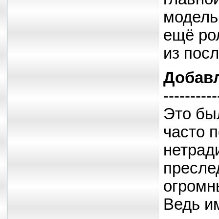
модель
ещё ро
из пос
Добав
----------
Это бы
часто п
нетрад
пресле
огромн
Ведь и