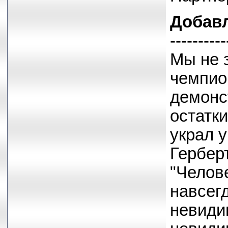
Добав
----------
Мы не 
чемпио
демонс
остатки
украл 
Гербер
"Челов
навсег
невидим