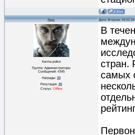
Лекс
Дата: Вторник, 03.02.20
В течен
междун
исслед
стран. 
Karma police
Группа: Администраторы
Сообщений:
4345
самых 
Награды:
33
несколь
Репутация:
25
Статус:
Offline
отдель
рейтинг
Первон