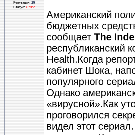
Репутация:
25
Статус:
Offline
Американский поли
бюджетных средств
сообщает
The Ind
республиканский к
Health.Когда репор
кабинет Шока, нап
популярного сериа
Однако американск
«вирусной».Как ут
проговорился секре
видел этот сериал