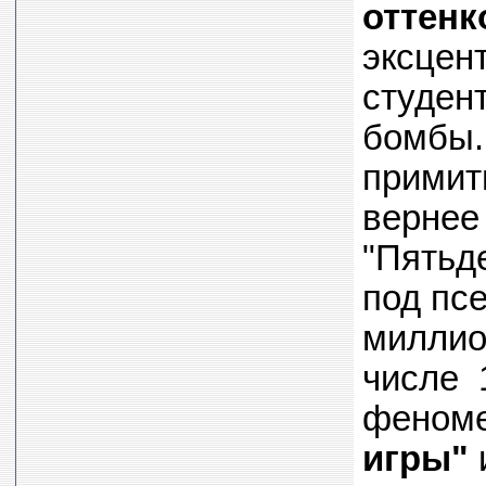
оттенк
эксцен
студен
бомбы.
примит
вернее
"Пятьде
под пс
миллио
числе 
феноме
игры"