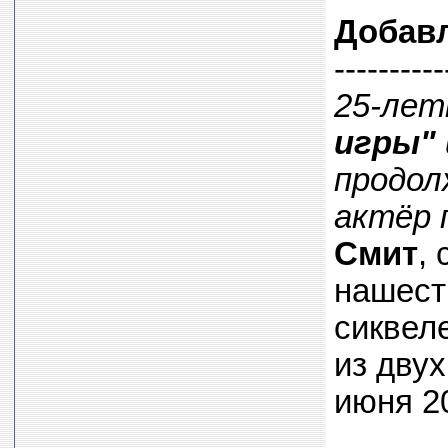
Добав
----------
25-лет
игры"
продол
актёр 
Смит
,
нашеств
сиквел
из дву
июня 20