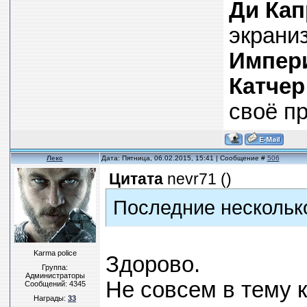
Ди Кап
экрани
Импери
Катчер
своё п
Лекс
Дата: Пятница, 06.02.2015, 15:41 | Сообщение #
506
Цитата
nevr71
(
)
Последние несколько
Karma police
Здорово.
Группа:
Администраторы
Не совсем в тему к
Сообщений:
4345
Награды:
33