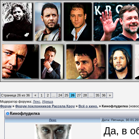
Страница
26
из
36
«
1
2
…
24
25
26
27
28
…
35
36
»
Модератор форума:
Лекс
,
Ириша
Форум
»
Форум поклонников Рассела Кроу
»
Всё о кино.
»
Кинофлудилка
(новос
Кинофлудилка
Лекс
Дата: Пятница, 30.01.2
Да, в о