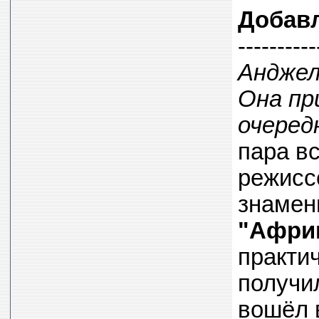
Добав
----------
Анджел
Она пр
очеред
пара в
режисс
знамен
"Афри
практи
получи
вошёл 