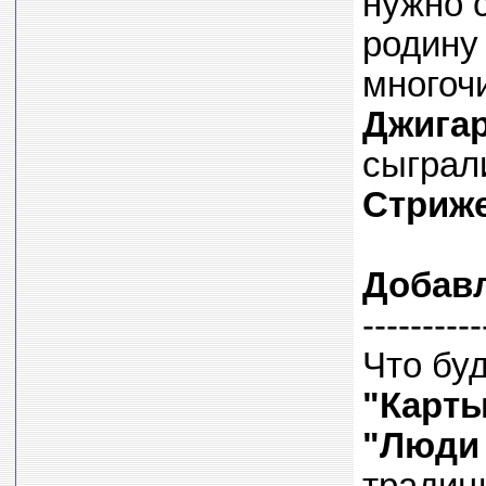
нужно 
родину
многоч
Джига
сыгра
Стриж
Добав
----------
Что буд
"Карты
"Люди 