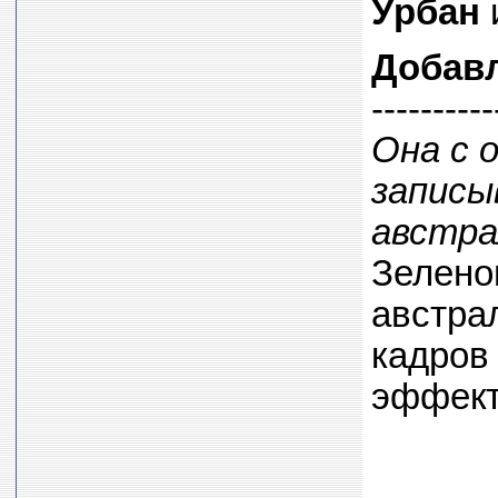
Урбан
Добав
----------
Она с 
записы
австра
Зелено
австра
кадров
эффект