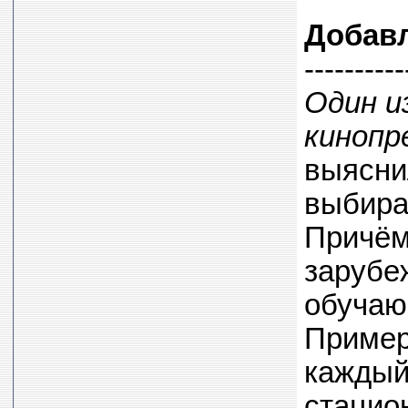
Добав
----------
Один и
кинопр
выясни
выбира
Причём
зарубе
обучаю
Пример
каждый
стацио