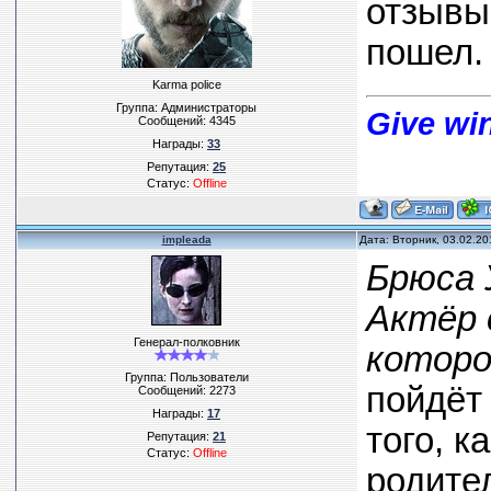
отзывы
пошел.
Karma police
Группа: Администраторы
Give win
Сообщений:
4345
Награды:
33
Репутация:
25
Статус:
Offline
impleada
Дата: Вторник, 03.02.20
Брюса 
Актёр 
Генерал-полковник
которо
Группа: Пользователи
пойдёт
Сообщений:
2273
Награды:
17
того, к
Репутация:
21
Статус:
Offline
родите