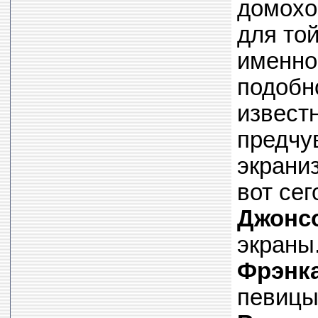
домохоз
для то
именно
подобн
известн
предчу
экраниз
вот се
Джонс
экраны
Фрэнк
певиц