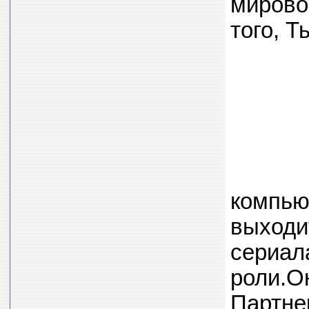
мирово
того, 
компью
выходи
сериа
роли.О
Партне