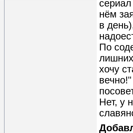
сериал 
нём за
в день)
надоест
По соде
лишних 
хочу ст
вечно!"
посовет
Нет, у 
славянс
Добав