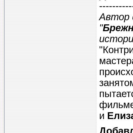
----------
Автор
"
Брежн
истори
"Контр
мастер
происх
занято
пытает
фильме
и
Елиз
Добав