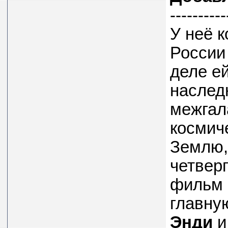
----------
У неё 
России
деле е
наслед
межгал
космич
Землю,
четверг
фильм 
главну
Энди