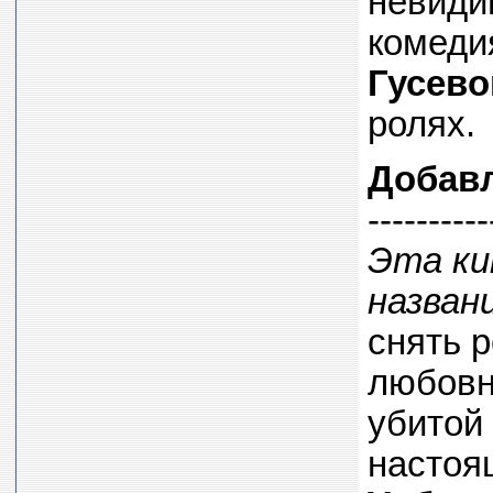
невиди
комед
Гусево
ролях.
Добав
----------
Эта ки
назван
снять 
любовн
убитой
настоя