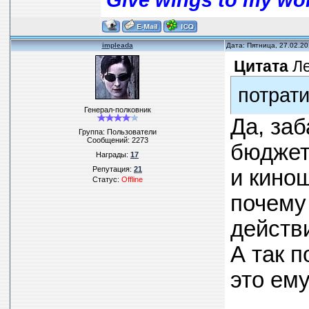
impleada
Дата: Пятница, 27.02.2
Цитата
Л
потрат
Генерал-полковник
Да, заб
Группа: Пользователи
Сообщений:
2273
бюджет
Награды:
17
Репутация:
21
и кино
Статус:
Offline
почему
действи
А так п
это ему