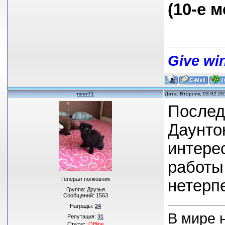
(10-е м
Give win
nevr71
Дата: Вторник, 03.02.20
Послед
Даунто
интере
работы
Генерал-полковник
нетерп
Группа: Друзья
Сообщений:
1563
Награды:
24
В мире н
Репутация:
31
Статус:
Offline