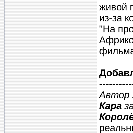
живой 
из-за 
"На пр
Африко
фильма
Добав
----------
Автор
Кара
за
Корол
реальны