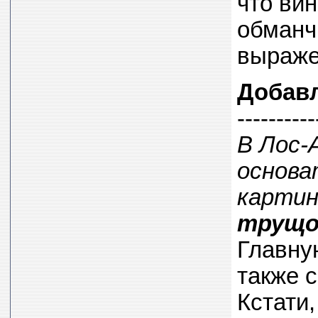
что ви
обманчи
выраже
Добав
----------
В Лос-
основа
карти
трущо
Главну
также 
Кстати