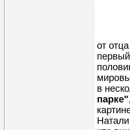
от отца
первый
полови
мировы
в неск
парке"
картин
Натали