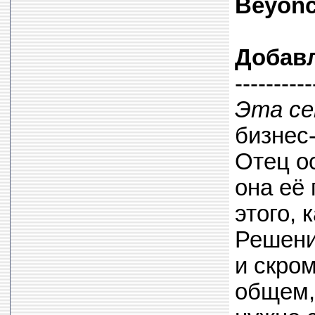
Beyonc
Добав
----------
Эта се
бизнес
Отец о
она её 
этого, 
Решени
и скром
общем,