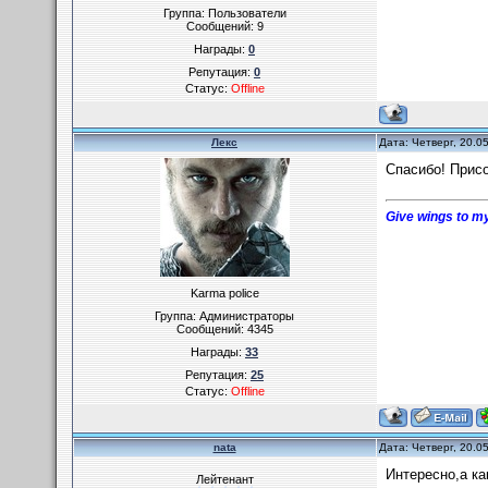
Группа: Пользователи
Сообщений:
9
Награды:
0
Репутация:
0
Статус:
Offline
Лекс
Дата: Четверг, 20.0
Спасибо! Присо
Give wings to my
Karma police
Группа: Администраторы
Сообщений:
4345
Награды:
33
Репутация:
25
Статус:
Offline
nata
Дата: Четверг, 20.0
Интересно,а ка
Лейтенант