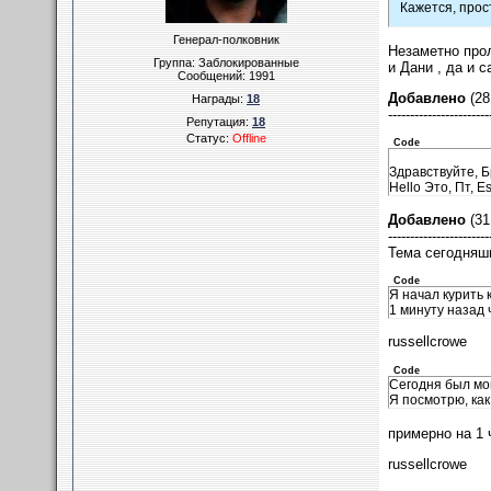
Кажется, прост
Генерал-полковник
Незаметно прол
Группа: Заблокированные
и Дани , да и 
Сообщений:
1991
Добавлено
(28
Награды:
18
-----------------------
Репутация:
18
Статус:
Offline
Code
Здравствуйте, Б
Hello Это, Пт, E
Добавлено
(31
-----------------------
Тема сегодняш
Code
Я начал курить 
1 минуту назад 
russellcrowe
Code
Сегодня был мой
Я посмотрю, как
примерно на 1 
russellcrowe