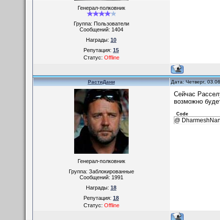
Генерал-полковник
Группа: Пользователи
Сообщений:
1404
Награды:
10
Репутация:
15
Статус:
Offline
РастиДани
Дата: Четверг, 03.0
Сейчас Расселу
возможно будет
Code
@ DharmeshNanu
Генерал-полковник
Группа: Заблокированные
Сообщений:
1991
Награды:
18
Репутация:
18
Статус:
Offline