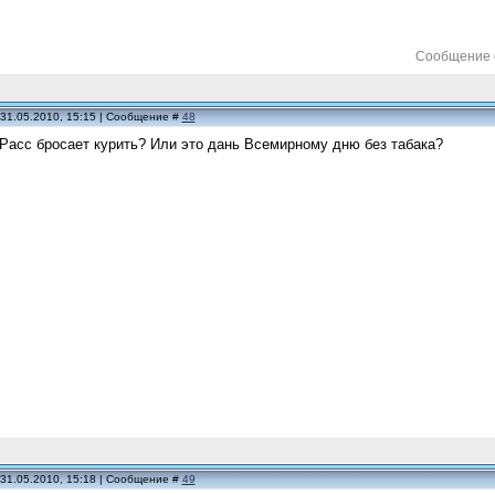
Сообщение 
 31.05.2010, 15:15 | Сообщение #
48
 Расс бросает курить? Или это дань Всемирному дню без табака?
 31.05.2010, 15:18 | Сообщение #
49