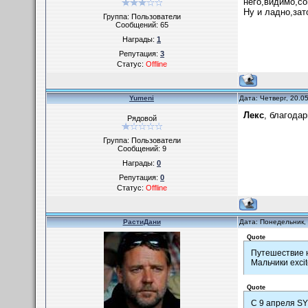
него,видимо,со
Ну и ладно,зат
Группа: Пользователи
Сообщений:
65
Награды:
1
Репутация:
3
Статус:
Offline
Yumeni
Дата: Четверг, 20.0
Лекс
, благода
Рядовой
Группа: Пользователи
Сообщений:
9
Награды:
0
Репутация:
0
Статус:
Offline
РастиДани
Дата: Понедельник,
Quote
Путешествие 
Мальчики exci
Quote
С 9 апреля S