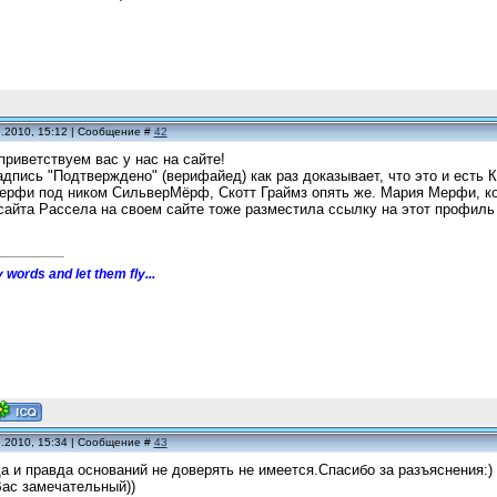
5.2010, 15:12 | Сообщение #
42
приветствуем вас у нас на сайте!
адпись "Подтверждено" (верифайед) как раз доказывает, что это и есть К
ерфи под ником СильверМёрф, Скотт Граймз опять же. Мария Мерфи, ко
айта Рассела на своем сайте тоже разместила ссылку на этот профиль Р
 words and let them fly...
5.2010, 15:34 | Сообщение #
43
да и правда оснований не доверять не имеется.Спасибо за разъяснения:)
Вас замечательный))