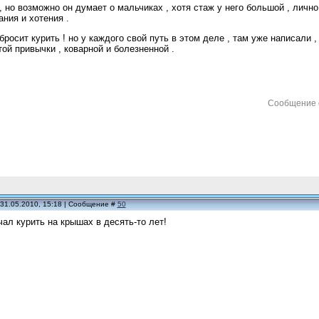
, но возможно он думает о мальчиках , хотя стаж у него большой , лично 
ания и хотения .
росит курить ! но у каждого свой путь в этом деле , там уже написали ,
той привычки , коварной и болезненной .
Сообщение 
 31.05.2010, 15:18 | Сообщение #
50
чал курить на крышах в десять-то лет!