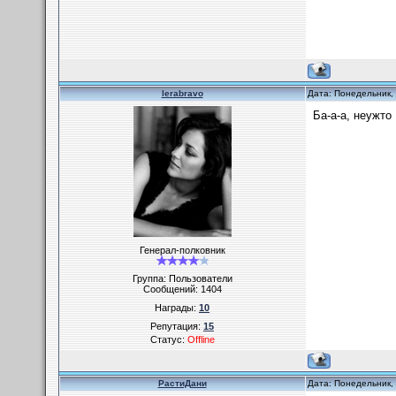
lerabravo
Дата: Понедельник,
Ба-а-а, неужто
Генерал-полковник
Группа: Пользователи
Сообщений:
1404
Награды:
10
Репутация:
15
Статус:
Offline
РастиДани
Дата: Понедельник,