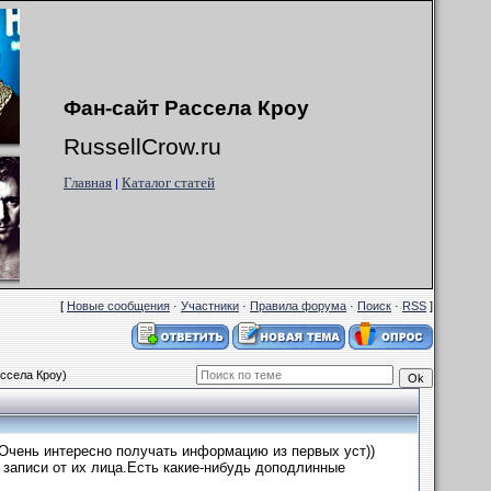
Фан-сайт Рассела Кроу
RussellCrow.ru
Главная
Каталог статей
|
[
Новые сообщения
·
Участники
·
Правила форума
·
Поиск
·
RSS
]
ассела Кроу)
..Очень интересно получать информацию из первых уст))
 записи от их лица.Есть какие-нибудь доподлинные