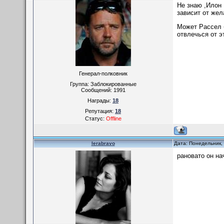
Не знаю ,Илон 
зависит от жел
Может Рассел б
отвлечься от э
Генерал-полковник
Группа: Заблокированные
Сообщений:
1991
Награды:
18
Репутация:
18
Статус:
Offline
lerabravo
Дата: Понедельник,
рановато он на