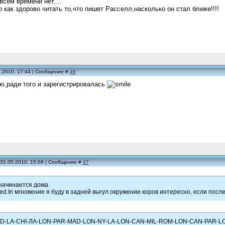
всем времени нет....
о как здорово читать то,что пишет Расселл,насколько он стал ближе!!!!
5.2010, 17:44 | Сообщение #
46
рю,ради того и зарегистрировалась
 31.05.2010, 15:08 | Сообщение #
47
начинается дома.
ted.In мгновение я буду в задней выгул окружении коров интересно, если пос
YD-LA-CHI-ЛА-LON-PAR-MAD-LON-NY-LA-LON-CAN-MIL-ROM-LON-CAN-PAR-L