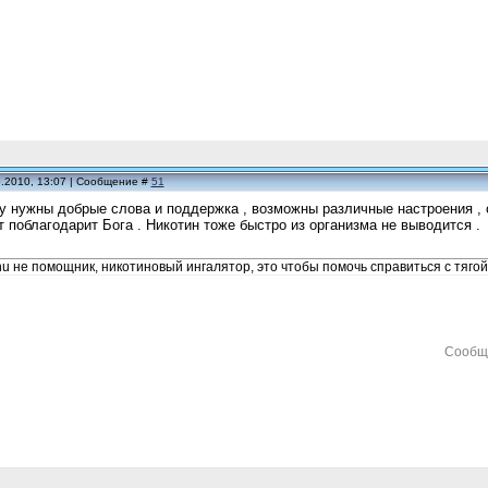
6.2010, 13:07 | Сообщение #
51
 нужны добрые слова и поддержка , возможны различные настроения , од
 поблагодарит Бога . Никотин тоже быстро из организма не выводится .
 не помощник, никотиновый ингалятор, это чтобы помочь справиться с тягой
Сообщ