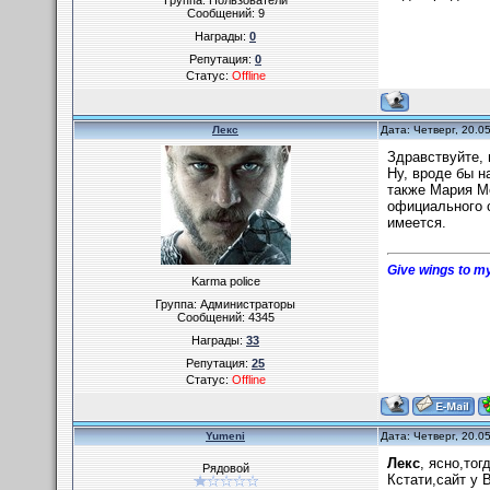
Группа: Пользователи
Сообщений:
9
Награды:
0
Репутация:
0
Статус:
Offline
Лекс
Дата: Четверг, 20.0
Здравствуйте, 
Ну, вроде бы н
также Мария М
официального с
имеется.
Give wings to my
Karma police
Группа: Администраторы
Сообщений:
4345
Награды:
33
Репутация:
25
Статус:
Offline
Yumeni
Дата: Четверг, 20.0
Лекс
, ясно,тог
Рядовой
Кстати,сайт у 