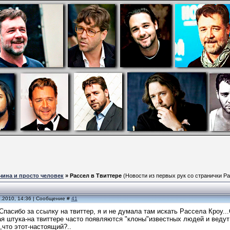
чина и просто человек
»
Рассел в Твиттере
(Новости из первых рук со странички Р
5.2010, 14:36 | Сообщение #
41
Спасибо за ссылку на твиттер, я и не думала там искать Рассела Кроу.
ая штука-на твиттере часто появляются "клоны"известных людей и ведут
что этот-настоящий?..