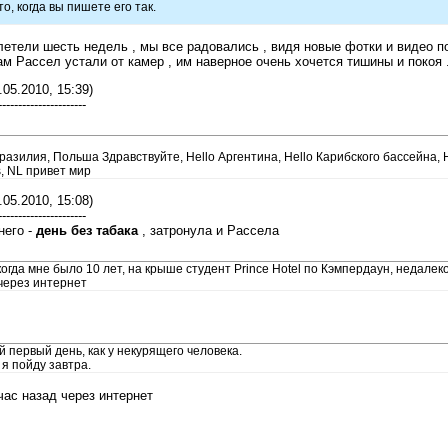
о, когда вы пишете его так.
етели шесть недель , мы все радовались , видя новые фотки и видео п
сам Рассел устали от камер , им наверное очень хочется тишины и покоя 
.05.2010, 15:39)
----------------------
разилия, Польша Здравствуйте, Hello Аргентина, Hello Карибского бассейна, He
s, NL привет мир
.05.2010, 15:08)
----------------------
него -
день без табака
, затронула и Рассела
когда мне было 10 лет, на крыше студент Prince Hotel по Кэмпердаун, недале
через интернет
 первый день, как у некурящего человека.
 я пойду завтра.
час назад через интернет