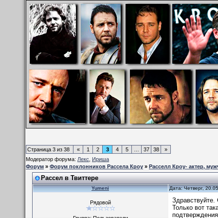
Страница
3
из
38
«
1
2
3
4
5
…
37
38
»
Модератор форума:
Лекс
,
Ириша
Форум
»
Форум поклонников Рассела Кроу
»
Расселл Кроу- актер, муж
Рассел в Твиттере
Yumeni
Дата: Четверг, 20.0
Здравствуйте. 
Рядовой
Только вот так
подтверждения,