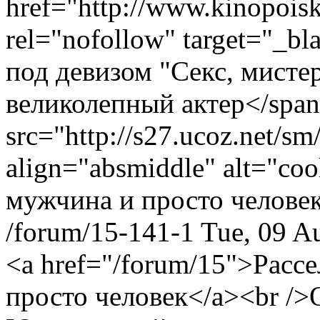
href="http://www.kinopoisk
rel="nofollow" target="_
под девизом "Секс, мистер
великолепный актер</spa
src="http://s27.ucoz.net/sm
align="absmiddle" alt="coo
мужчина и просто челове
/forum/15-141-1
Tue, 09 A
<a href="/forum/15">Расс
просто человек</a><br />