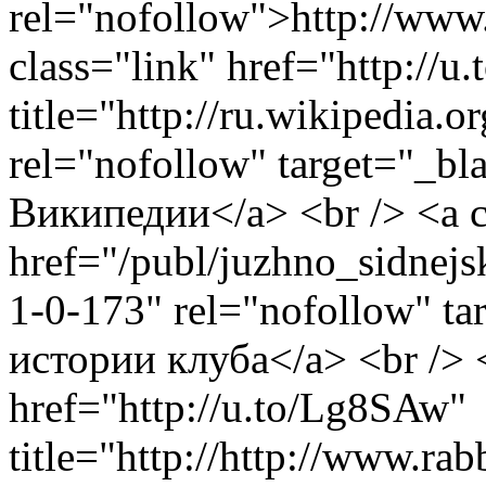
rel="nofollow">http://www.
class="link" href="http://
title="http://ru.w
rel="nofollow" target="_b
Википедии</a> <br /> <a c
href="/publ/juzhno_sidnejsk
1-0-173" rel="nofollow" t
истории клуба</a> <br /> <
href="http://u.to/Lg8SAw"
title="http://http://www.ra