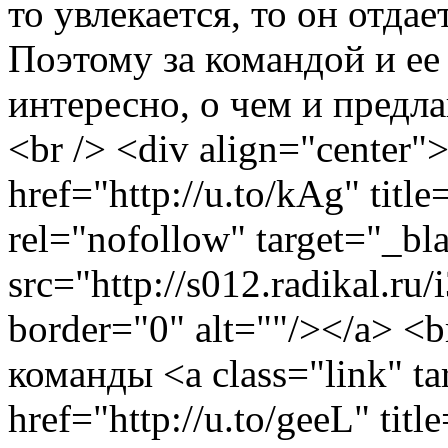
то увлекается, то он отда
Поэтому за командой и ее
интересно, о чем и предла
<br /> <div align="center">
href="http://u.to/kAg" title
rel="nofollow" target="_b
src="http://s012.radikal.r
border="0" alt=""/></a> <
команды <a class="link" ta
href="http://u.to/geeL" tit