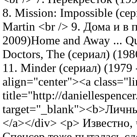
8. Mission: Impossible (сер
Martin <br /> 9. Дома и в 
2009)Home and Away ... Qu
Doctors, The (сериал) (1986
11. Minder (сериал) (1979 
align="center"><a class="l
title="http://daniellespenc
target="_blank"><b>Личн
</a></div> <p> Известно,
Спенсер тоже пыталась сд