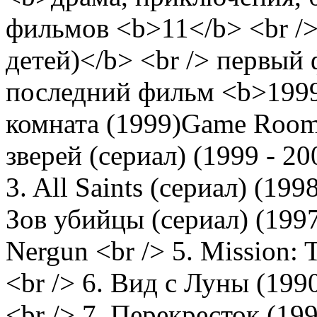
фильмов <b>11</b> <br />
детей)</b> <br /> первый
последний фильм <b>1999
комната (1999)Game Room .
зверей (сериал) (1999 - 200
3. All Saints (сериал) (1998
Зов убийцы (сериал) (1997 
Nergun <br /> 5. Mission: T
<br /> 6. Вид с Луны (19
<br /> 7. Перекресток (199