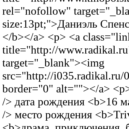
rel="nofollow" target="_bl
size:13pt;">Даниэль Спенс
</b></a> <p> <a class="lin
title="http://www.radikal.r
target="_blank"><img
src="http://i035.radikal.r
border="0" alt=""></a> <
/> дата рождения <b>16 ма
/> место рождения <b>Tri
<b>драма, приключения, б