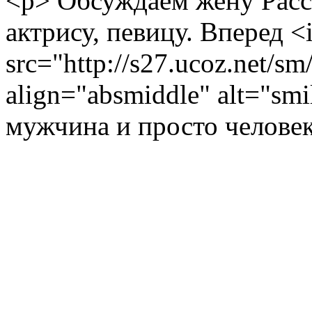
<p> Обсуждаем жену Рассе
актрису, певицу. Вперед <
src="http://s27.ucoz.net/sm
align="absmiddle" alt="smi
мужчина и просто челове