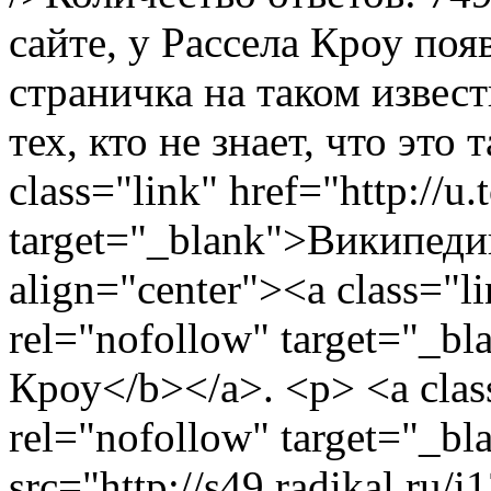
сайте, у Рассела Кроу поя
страничка на таком извест
тех, кто не знает, что это
class="link" href="http://u
target="_blank">Википеди
align="center"><a class="li
rel="nofollow" target="_
Кроу</b></a>. <p> <a class
rel="nofollow" target="_b
src="http://s49.radikal.ru