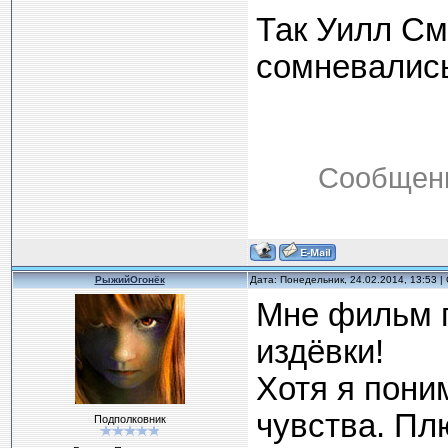
Так Уилл См
сомневались
Сообщени
РыжийОгонёк
Дата: Понедельник, 24.02.2014, 13:53 
Мне фильм п
издёвки!
Хотя я пони
чувства. Плю
Подполковник