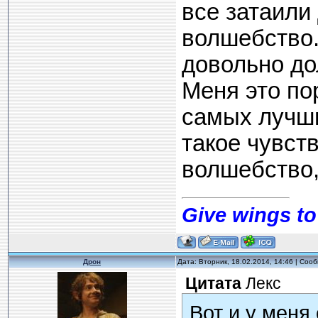
все затаили
волшебство.
довольно дол
Меня это по
самых лучши
такое чувств
волшебство,
Give wings to
Дрон
Дата: Вторник, 18.02.2014, 14:46 | Со
Цитата
Лекс
Вот и у меня