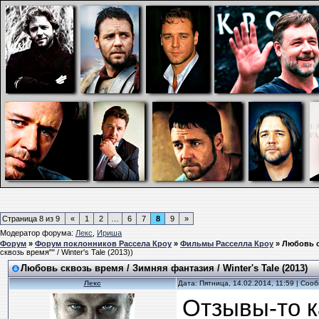
Страница
8
из
9
«
1
2
…
6
7
8
9
»
Модератор форума:
Лекс
,
Ириша
Форум
»
Форум поклонников Рассела Кроу
»
Фильмы Расселла Кроу
»
Любовь ск
сквозь время"" / Winter's Tale (2013))
Любовь сквозь время / Зимняя фантазия / Winter's Tale (2013)
Лекс
Дата: Пятница, 14.02.2014, 11:59 | Со
Отзывы-то к