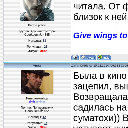
читала. От 
близок к ней
Karma police
Группа: Администраторы
Give wings to
Сообщений:
4345
Награды:
33
Репутация:
25
Статус:
Offline
VinTa
Дата: Суббота, 15.02.2014, 00:58 | Со
Была в кино
зацепил, вы
Возвращалас
Генерал-майор
садилась на
Группа: Пользователи
Сообщений:
432
суматохи)) 
Награды:
12
Репутация:
14
Статус:
Offline