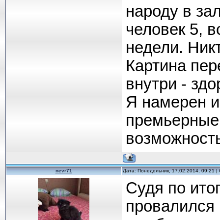
народу в за
человек 5, в
недели. Ник
Картина пере
внутри - здо
Я намерен и
премьерные 
возможность
nevr71
Дата: Понедельник, 17.02.2014, 09:21 
Судя по ито
провалился 