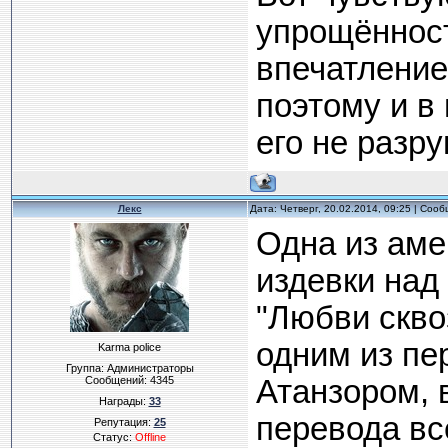
упрощённост
впечатление
поэтому и в
его не разру
Лекс
Дата: Четверг, 20.02.2014, 09:25 | Соо
Одна из амер
издевки над
"Любви скво
одним из пе
Karma police
Группа: Администраторы
Сообщений:
4345
Атанзором, 
Награды:
33
перевода вс
Репутация:
25
Статус:
Offline