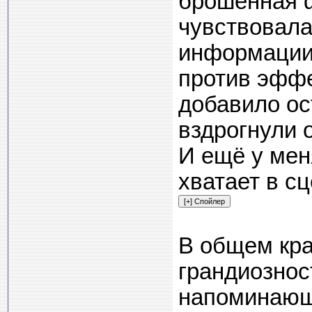
брошенная ф
чувствовала
информации.
против эффе
добавило ос
вздрогнули 
И ещё у меня
хватает в с
В общем кра
грандиознос
напоминающи