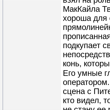
взял на рол
МакКайла Тв
хороша для 
прямолинейн
прописанная
подкупает с
непосредств
конь, котор
Его умные г
оператором
сцена с Пит
кто видел, т
не стану ее