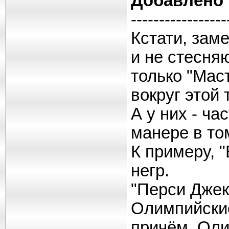
Добавлено
-----------------
Кстати, зам
и не стесняю
только "Маст
вокруг этой
А у них - ча
манере в то
К примеру, 
негр.
"Перси Джек
Олимпийские
причём, Оли