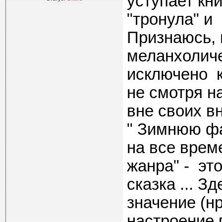
уступает кни
"тронула" и
Признаюсь, 
меланхоличе
исключено к
не смотря на
вне своих в
" Зимнюю фа
на все врем
жанра" - эт
сказка ... З
значение (нр
настроение 