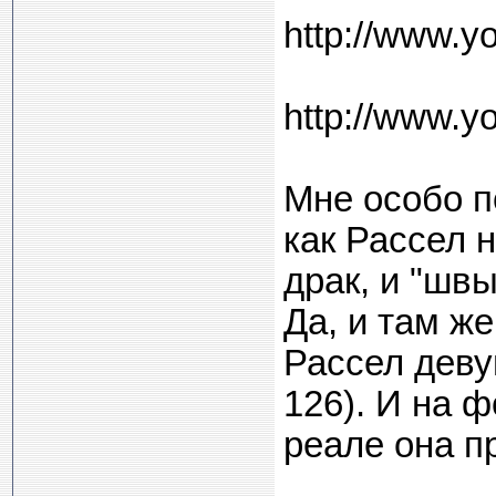
http://www.y
http://www.
Мне особо п
как Рассел н
драк, и "швы
Да, и там ж
Рассел дев
126). И на ф
реале она пр