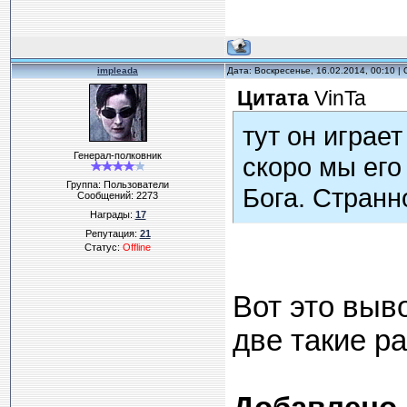
impleada
Дата: Воскресенье, 16.02.2014, 00:10 
Цитата
VinTa
тут он играе
Генерал-полковник
скоро мы его
Группа: Пользователи
Бога. Странно
Сообщений:
2273
Награды:
17
Репутация:
21
Статус:
Offline
Вот это выво
две такие р