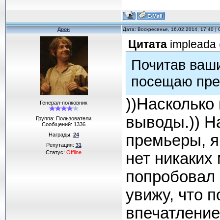
Дрон
Дата: Воскресенье, 16.02.2014, 17:40 
Цитата
impleada
Почитав ваши
посещаю пре
))Насколько
Генерал-полковник
выводы.)) Н
Группа: Пользователи
Сообщений:
1336
Награды:
24
премьеры, я
Репутация:
31
Статус:
Offline
нет никаких
попробовал п
увижу, что п
впечатление