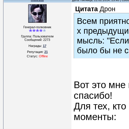
impleada
Дата: Пятница, 21.02.2014, 23:40 | Со
Цитата
Дрон
Всем приятно
Генерал-полковник
х предыдущих
Группа: Пользователи
мысль: "Если
Сообщений:
2273
Награды:
17
было бы не с
Репутация:
21
Статус:
Offline
Вот это мне
спасибо!
Для тех, кт
моменты: