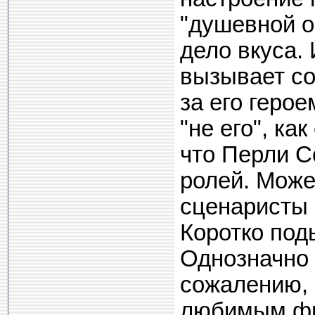
"душевной ор
дело вкуса.
вызывает с
за его герое
"не его", ка
что Перли С
ролей. Може
сценаристы 
Коротко под
Однозначно 
сожалению, 
любимым ф