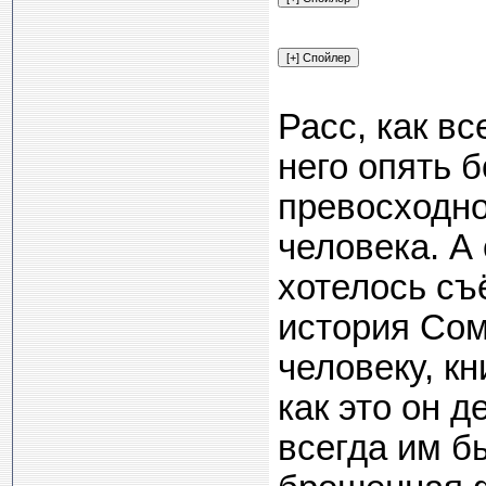
Расс, как вс
него опять б
превосходно
человека. А 
хотелось съ
история Сом
человеку, к
как это он 
всегда им б