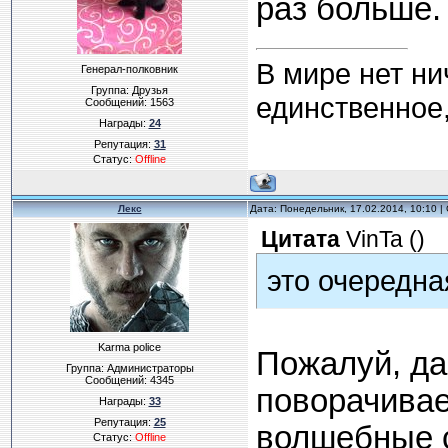
раз больше.
В мире нет ни
Генерал-полковник
Группа: Друзья
единственное,
Сообщений:
1563
Награды:
24
Репутация:
31
Статус:
Offline
Лекс
Дата: Понедельник, 17.02.2014, 10:10 
Цитата
VinTa
(
)
это очередна
Karma police
Пожалуй, да.
Группа: Администраторы
Сообщений:
4345
поворачивае
Награды:
33
Репутация:
25
волшебные 
Статус:
Offline