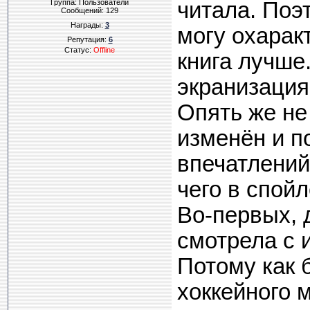
Группа: Пользователи
читала. Поэ
Сообщений:
129
Награды:
3
могу охаракт
Репутация:
6
Статус:
Offline
книга лучше
экранизация
Опять же не
изменён и п
впечатлений
чего в спой
Во-первых, 
смотрела с 
Потому как 
хоккейного 