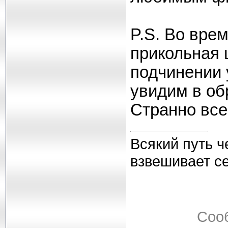
P.S. Во вре
прикольная ш
подчинении 
увидим в об
Странно все 
Всякий путь ч
взвешивает с
Соо