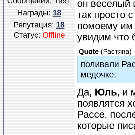
Сообщений:
1991
он веселый 
Награды:
18
так просто 
Репутация:
18
помоему им 
Статус:
Offline
увидим что 
Quote
(
Растяпа
)
поливали Рас
медочке.
Да,
Юль
, и
появлятся х
Рассе, посл
которые пис