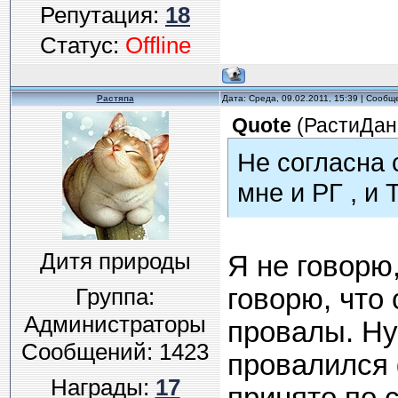
Репутация:
18
Статус:
Offline
Растяпа
Дата: Среда, 09.02.2011, 15:39 | Сооб
Quote
(
РастиДан
Не согласна 
мне и РГ , и 
Дитя природы
Я не говорю,
Группа:
говорю, что
Администраторы
провалы. Ну
Сообщений:
1423
провалился 
Награды:
17