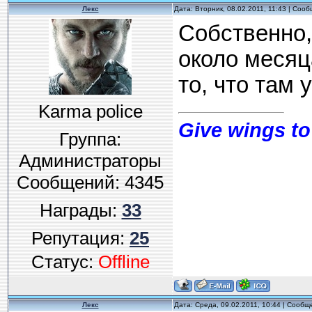
Лекс
Дата: Вторник, 08.02.2011, 11:43 | Соо
Собственно,
около месяц
то, что там 
Karma police
Give wings to
Группа:
Администраторы
Сообщений:
4345
Награды:
33
Репутация:
25
Статус:
Offline
Лекс
Дата: Среда, 09.02.2011, 10:44 | Сооб