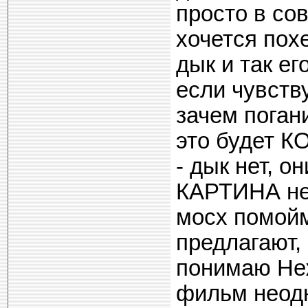
просто в со
хочется пох
дык и так е
если чувств
зачем поган
это будет 
- дык нет, о
КАРТИНА не 
мосх помойм
предлагают, 
понимаю Неж
фильм неодн