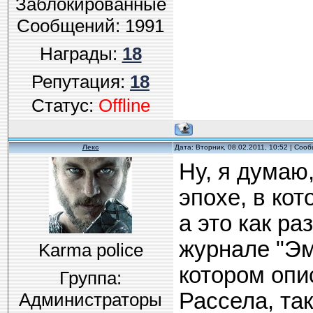
Заблокированные
Сообщений:
1991
Награды:
18
Репутация:
18
Статус:
Offline
Лекс
Дата: Вторник, 08.02.2011, 10:52 | Соо
Ну, я думаю,
эпохе, в ко
а это как ра
журнале "Эм
Karma police
котором опи
Группа:
Рассела, та
Администраторы