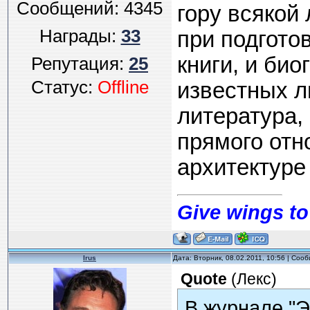
Сообщений:
4345
гору всякой
Награды:
33
при подгото
книги, и би
Репутация:
25
Статус:
Offline
известных л
литература, 
прямого отно
архитектуре 
Give wings to
Irus
Дата: Вторник, 08.02.2011, 10:56 | Соо
Quote
(
Лекс
)
В журнале "Э