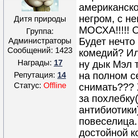
американско
негром, с н
Дитя природы
МОСХА!!!!! 
Группа:
Администраторы
Будет нечто
Сообщений:
1423
комедий? Ил
Награды:
17
ну дык Мэл т
Репутация:
14
на полном с
Статус:
Offline
снимать??? 
за похлебку
антибиотики
повеселица.
достойной ко