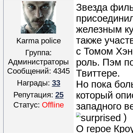
Звезда филь
присоединил
железным ку
также участ
Karma police
с Томом Хэн
Группа:
роль. Пэм п
Администраторы
Сообщений:
4345
Твиттере.
Награды:
33
Но пока бол
который опи
Репутация:
25
Статус:
Offline
западного в
)
О герое Кроу