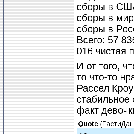
сборы в СШ
сборы в мир
сборы в Рос
Всего: 57 83
016 чистая п
И от того, ч
то что-то нр
Рассел Кроу
стабильное 
факт девочки
Quote
(
РастиДан