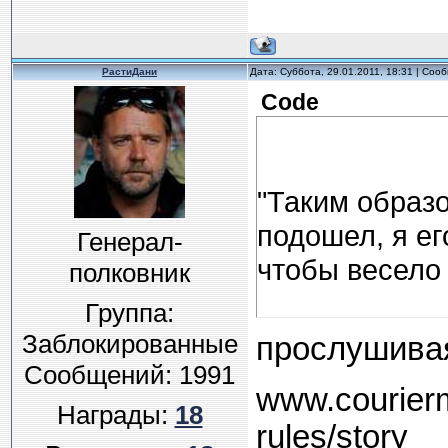
РастиДани
Дата: Суббота, 29.01.2011, 18:31 | Со
Code
"Таким образо
подошел, я ег
Генерал-
чтобы весело 
полковник
Группа:
Есть ли у нег
Заблокированные
прослушива
этого?
Сообщений:
1991
www.courierm
Награды:
18
rules/story
"Нет, не на в