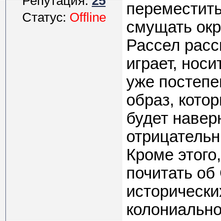
Репутация:
25
переместить
Статус:
Offline
смущать ок
Рассел расск
играет, носи
уже постепе
образ, котор
будет наверн
отрицательн
Кроме этого
почитать об
исторически
колониально