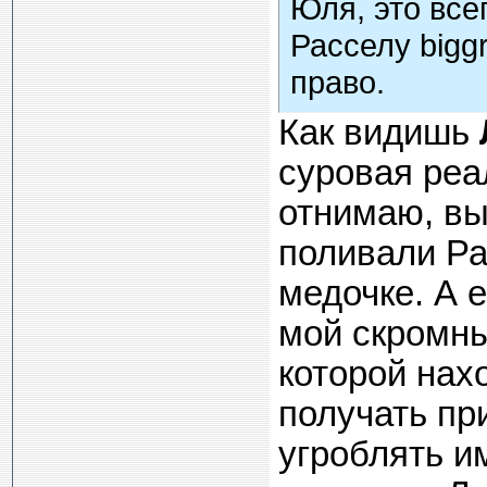
Юля, это все
Расселу biggr
право.
Как видишь
суровая реа
отнимаю, вы
поливали Ра
медочке. А 
мой скромный
которой нах
получать пр
угроблять и