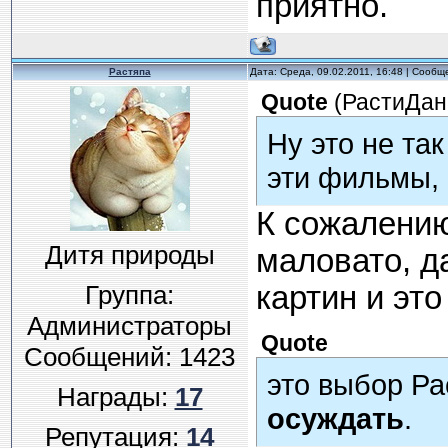
приятно.
Растяпа
Дата: Среда, 09.02.2011, 16:48 | Сооб
Quote
(
РастиДан
Ну это не так
эти фильмы,
К сожалению
Дитя природы
маловато, д
Группа:
картин и это
Администраторы
Quote
Сообщений:
1423
это выбор Ра
Награды:
17
осуждать
.
Репутация:
14