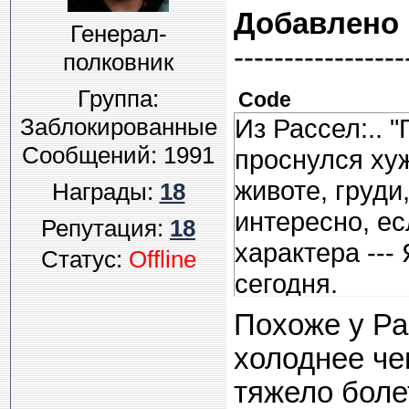
Добавлено
Генерал-
-----------------
полковник
Группа:
Code
Из Рассел:.. 
Заблокированные
Сообщений:
1991
проснулся хуж
животе, груди
Награды:
18
интересно, ес
Репутация:
18
характера ---
Статус:
Offline
сегодня.
Я в порядке с
Похоже у Ра
холоднее че
тяжело боле