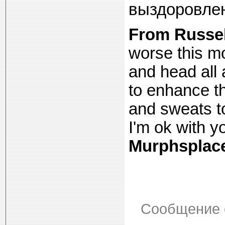
выздоровлен
From Russel
worse this mo
and head all 
to enhance th
and sweats t
I'm ok with y
Murphsplac
Сообщение 