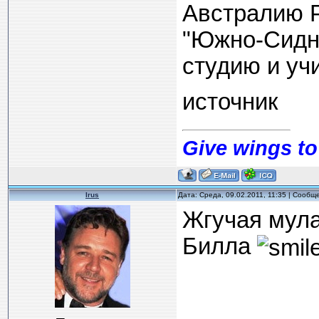
Австралию Р
"Южно-Сидне
студию и учи
источник
Give wings to
Irus
Дата: Среда, 09.02.2011, 11:35 | Сооб
Жгучая мула
Билла