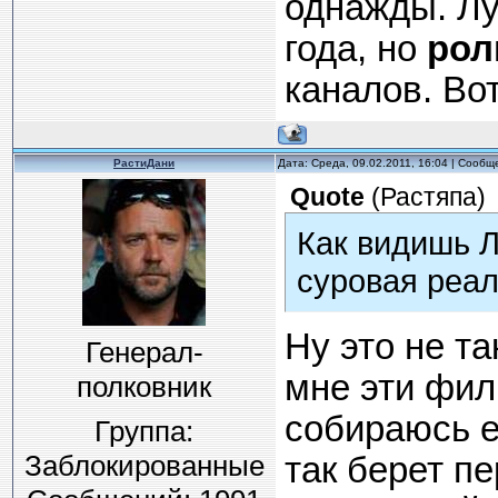
однажды. Лу
года, но
рол
каналов. Вот
РастиДани
Дата: Среда, 09.02.2011, 16:04 | Сооб
Quote
(
Растяпа
)
Как видишь Л
суровая реал
Ну это не та
Генерал-
мне эти фил
полковник
собираюсь ег
Группа:
Заблокированные
так берет пе