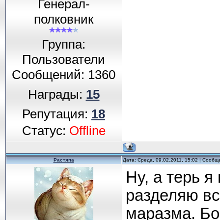
Генерал-
полковник
Группа:
Пользователи
Сообщений:
1360
Награды:
15
Репутация:
18
Статус:
Offline
Растяпа
Дата: Среда, 09.02.2011, 15:02 | Сооб
Ну, а терь я
разделяю вс
маразма. Бо