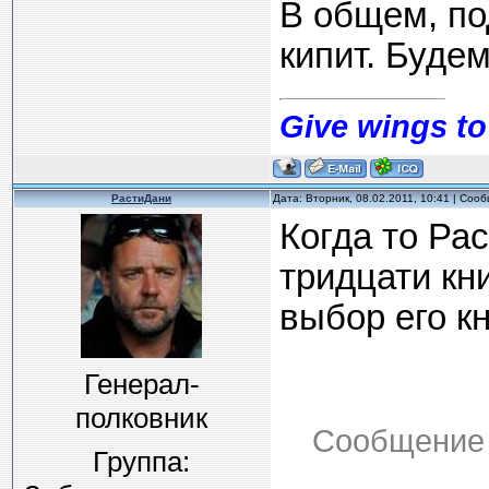
В общем, по
кипит. Буде
Give wings to
РастиДани
Дата: Вторник, 08.02.2011, 10:41 | Соо
Когда то Рас
тридцати кн
выбор его кн
Генерал-
полковник
Сообщение 
Группа: