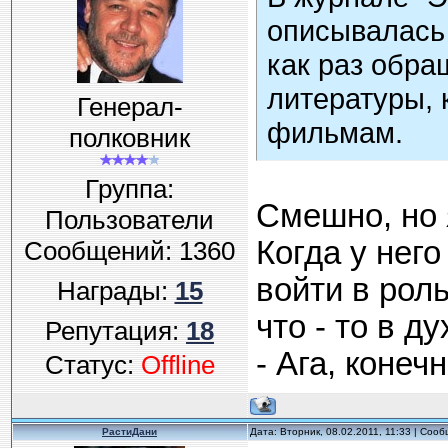
описывалась 
как раз обра
литературы, 
Генерал-
фильмам.
полковник
Группа:
Смешно, но 
Пользователи
Когда у него
Сообщений:
1360
войти в рол
Награды:
15
что - то в ду
Репутация:
18
- Ага, конечн
Статус:
Offline
РастиДани
Дата: Вторник, 08.02.2011, 11:33 | Соо