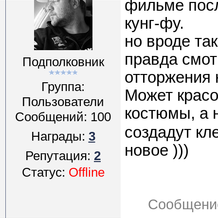
фильме посл
кунг-фу.
но вроде та
правда смот
Подполковник
отторжения 
Группа:
Может красо
Пользователи
костюмы, а 
Сообщений:
100
создадут кл
Награды:
3
новое )))
Репутация:
2
Статус:
Offline
Сообщени