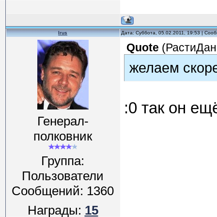
Irus
Дата: Суббота, 05.02.2011, 19:53 | Со
Quote
(
РастиДан
желаем скоре
:0 так он ещ
Генерал-
полковник
Группа:
Пользователи
Сообщений:
1360
Награды:
15