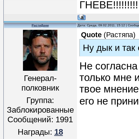
ГНЕВЕ!!!!!!!!!!
РастиДани
Дата: Среда, 09.02.2011, 15:12 | Сооб
Quote
(
Растяпа
)
Ну дык и так
Не согласна
только мне и
Генерал-
полковник
твое мнение
Группа:
его не прин
Заблокированные
Сообщений:
1991
Награды:
18