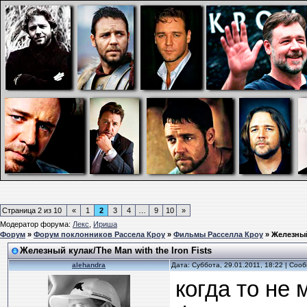
Страница
2
из
10
«
1
2
3
4
…
9
10
»
Модератор форума:
Лекс
,
Ириша
Форум
»
Форум поклонников Рассела Кроу
»
Фильмы Расселла Кроу
»
Железный 
Железный кулак/The Man with the Iron Fists
alehandra
Дата: Суббота, 29.01.2011, 18:22 | Со
когда то не 