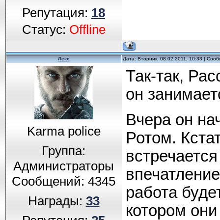
Репутация:
18
Статус:
Offline
Лекс
Дата: Вторник, 08.02.2011, 10:33 | Соо
Так-так, Рас
он занимает
Вчера он на
Karma police
Ротом. Кста
Группа:
встречается 
Администраторы
впечатление
Сообщений:
4345
работа буде
Награды:
33
котором они