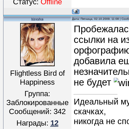
Статус:
Offline
kisyulya
Дата: Пятница, 02.10.2009, 11:08 | Со
Пробежалась
ссылки на и
орфографию,
добавила ещ
незначитель
Flightless Bird of
не будет
Happiness
Группа:
Идеальный муж
Заблокированные
скачках,
Сообщений:
342
никогда не спо
Награды:
12