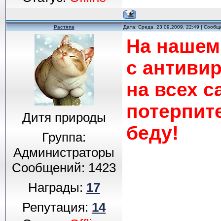
Растяпа
Дата: Среда, 23.09.2009, 22:49 | Сооб
На нашем
с антиви
на всех с
потерпит
Дитя природы
беду!
Группа:
Администраторы
Сообщений:
1423
Награды:
17
Репутация:
14