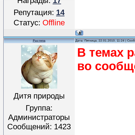
Награды:
17
Репутация:
14
Статус:
Offline
Растяпа
Дата: Пятница, 22.01.2010, 11:24 | Со
В темах р
во сооб
Дитя природы
Группа:
Администраторы
Сообщений:
1423