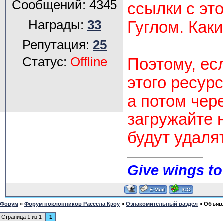
Сообщений:
4345
ссылки с эт
Награды:
33
Гуглом. Каки
Репутация:
25
Статус:
Offline
Поэтому, ес
этого ресур
а потом чере
загружайте 
будут удаля
Give wings to
Форум
»
Форум поклонников Рассела Кроу
»
Ознакомительный раздел
»
Объяв
Страница
1
из
1
1