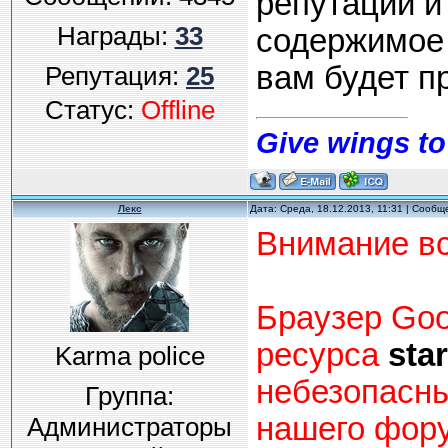
репутации и
Награды:
33
содержимое 
вам будет п
Репутация:
25
Статус:
Offline
Give wings to
Лекс
Дата: Среда, 18.12.2013, 11:31 | Сооб
Внимание вс
Браузер Goo
ресурса
star
Karma police
небезопасны
Группа:
нашего фору
Администраторы