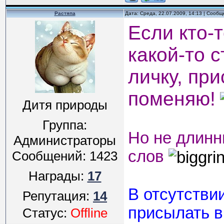
Растяпа
Дата: Среда, 22.07.2009, 14:13 | Сооб
Если кто-
какой-то с
личку, пр
поменяю!
Дитя природы
Группа:
Но не длинн
Администраторы
слов
Сообщений:
1423
Награды:
17
В отсутстви
Репутация:
14
присылать в
Статус:
Offline