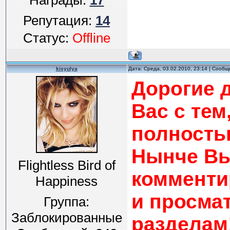
Награды:
17
Репутация:
14
Статус:
Offline
kisyulya
Дата: Среда, 03.02.2010, 23:14 | Сооб
Дорогие 
Вас с тем
полность
Нынче Вы
Flightless Bird of
комменти
Happiness
и просма
Группа:
Заблокированные
разделам