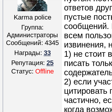
ответов дру
пустые пост
Karma police
сообщений.
Группа:
всем пользо
Администраторы
Сообщений:
4345
извинения, 
Награды:
33
1) не стоит 
писать толь
Репутация:
25
Статус:
Offline
содержатель
2) если уча
цитировать п
частично, е
когда возмо