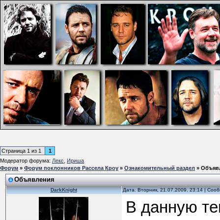
Страница
1
из
1
1
Модератор форума:
Лекс
,
Ириша
Форум
»
Форум поклонников Рассела Кроу
»
Ознакомительный раздел
»
Объяв
Объявления
DarkKnight
Дата: Вторник, 21.07.2009, 23:14 | Со
В данную те