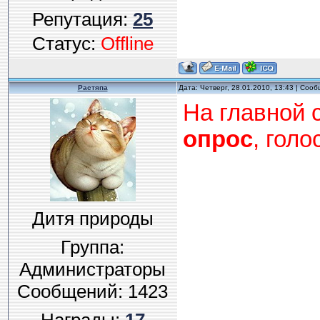
Репутация:
25
Статус:
Offline
Растяпа
Дата: Четверг, 28.01.2010, 13:43 | Соо
На главной 
опрос
, голо
Дитя природы
Группа:
Администраторы
Сообщений:
1423