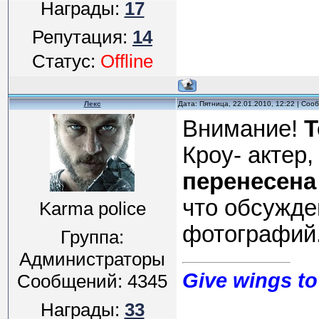
Награды:
17
Репутация:
14
Статус:
Offline
Лекс
Дата: Пятница, 22.01.2010, 12:22 | Со
Внимание!
Т
Кроу- актер,
перенесена
что обсужде
Karma police
фотографий
Группа:
Администраторы
Give wings to
Сообщений:
4345
Награды:
33