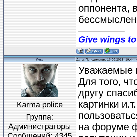
оппонента, 
бессмыслен
Give wings to
Лекс
Дата: Понедельник, 16.09.2013, 19:44 
Уважаемые п
Для того, чт
другу спаси
картинки и.т
Karma police
пользоватьс
Группа:
на форуме 
Администраторы
Сообщений:
4345