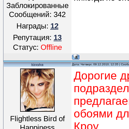
Заблокированные
Сообщений:
342
Награды:
12
Репутация:
13
Статус:
Offline
kisyulya
Дата: Четверг, 09.12.2010, 12:35 | Соо
Дорогие д
подразде
предлага
обоями дл
Flightless Bird of
Кроу.
Happiness