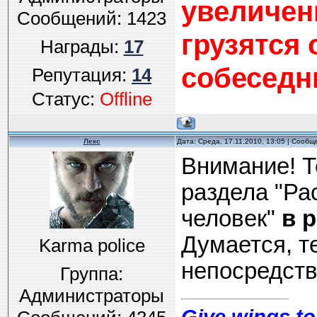
увеличен
Сообщений:
1423
грузятся 
Награды:
17
собеседн
Репутация:
14
Статус:
Offline
Лекс
Дата: Среда, 17.11.2010, 13:05 | Сооб
Внимание! 
раздела "Ра
человек"
в 
Думается, т
Karma police
непосредств
Группа:
Администраторы
Give wings to