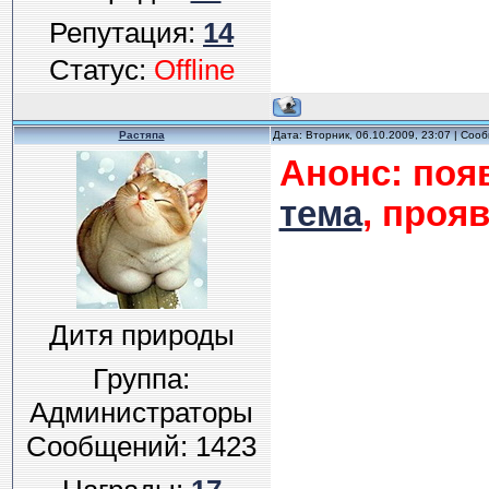
Репутация:
14
Статус:
Offline
Растяпа
Дата: Вторник, 06.10.2009, 23:07 | Со
Анонс: поя
тема
, проя
Дитя природы
Группа:
Администраторы
Сообщений:
1423