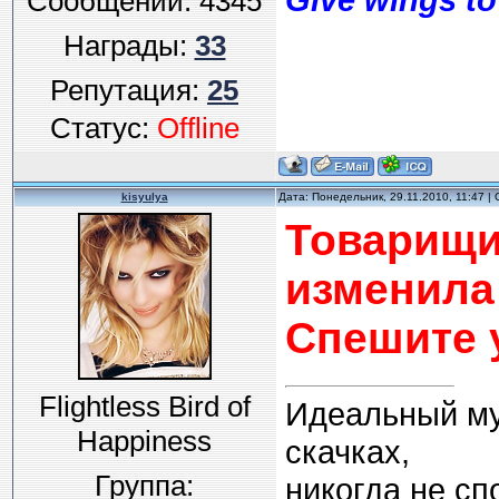
Сообщений:
4345
Награды:
33
Репутация:
25
Статус:
Offline
kisyulya
Дата: Понедельник, 29.11.2010, 11:47 
Товарищ
изменила
Спешите 
Flightless Bird of
Идеальный муж
Happiness
скачках,
Группа:
никогда не спо