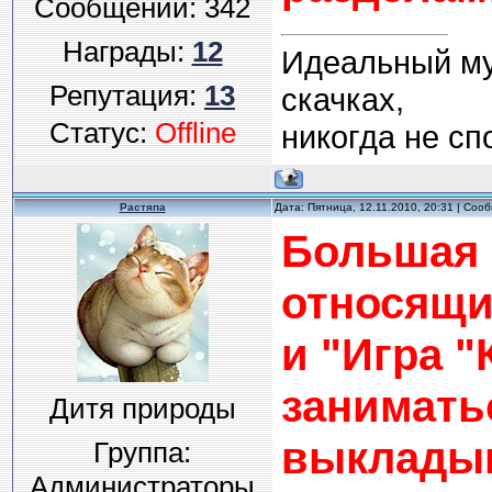
Сообщений:
342
Награды:
12
Идеальный муж
Репутация:
13
скачках,
Статус:
Offline
никогда не спо
Растяпа
Дата: Пятница, 12.11.2010, 20:31 | Со
Большая 
относящи
и "Игра "
занимать
Дитя природы
выкладыв
Группа:
Администраторы