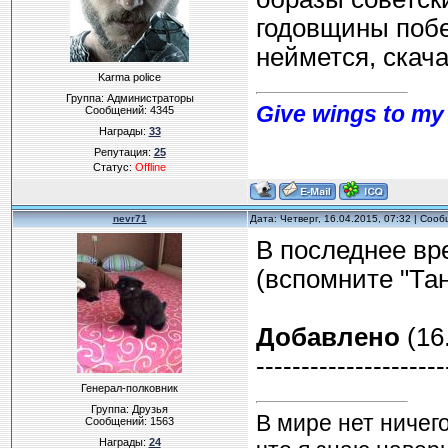
годовщины побе
неймется, скача
Karma police
Группа: Администраторы
Give wings to my 
Сообщений:
4345
Награды:
33
Репутация:
25
Статус:
Offline
nevr71
Дата: Четверг, 16.04.2015, 07:32 | Соо
В последнее вр
(вспомните "Тан
Добавлено
(16.
---------------------
Генерал-полковник
Группа: Друзья
В мире нет ничег
Сообщений:
1563
Награды:
24