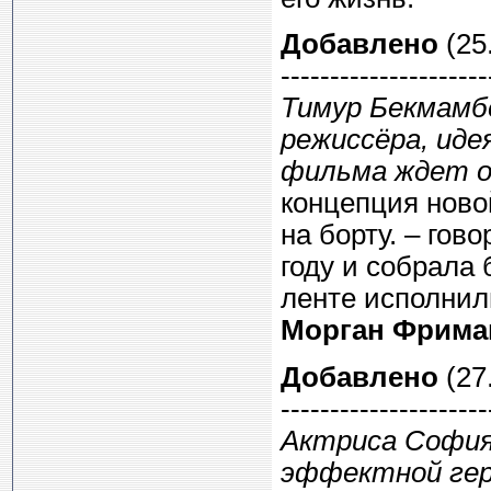
Добавлено
(25.
---------------------
Тимур Бекмамбе
режиссёра, иде
фильма ждет от
концепция ново
на борту. – гов
году и собрала
ленте исполни
Морган Фрима
Добавлено
(27.
---------------------
Актриса София
эффектной гер