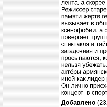
лента, а скорее
Режиссер старе
памяти жертв г
вызывает в общ
ксенофобии, а 
повергает трупп
спектакля в тай
загадочная и п
просыпаются, ко
нельзя убежать
актёры армянск
иной как лидер
Он лично приех
концерт в спор
Добавлено
(23.