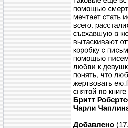
таковые ещё вс
помощью смерте
мечтает стать и
всего, расстали
съехавшую в к
вытаскивают от
коробку с письм
помощью писем
любви к девушк
понять, что лю
жертвовать ею.
снятой по книг
Бритт Робертс
Чарли Чаплин
Добавлено
(17.