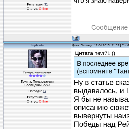
что я знаю навер
Репутация:
31
Статус:
Offline
Сообщение 
impleada
Дата: Пятница, 17.04.2015, 21:53 | Со
Цитата
nevr71
(
)
В последнее вре
(вспомните "Тан
Генерал-полковник
Ну в статье ска
Группа: Пользователи
Сообщений:
2273
выдавалось, и 
Награды:
17
Я бы не называ
Репутация:
21
Статус:
Offline
описанию сюжет
вывернуты наиз
Победы над Рей