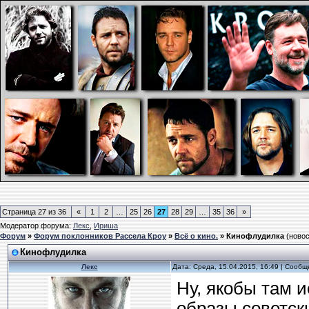
Страница
27
из
36
«
1
2
…
25
26
27
28
29
…
35
36
»
Модератор форума:
Лекс
,
Ириша
Форум
»
Форум поклонников Рассела Кроу
»
Всё о кино.
»
Кинофлудилка
(новос
Кинофлудилка
Лекс
Дата: Среда, 15.04.2015, 16:49 | Сооб
Ну, якобы там 
образы советски