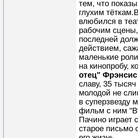
тем, что показ
глухим тёткам.В
влюбился в теа
рабочим сцены,
последней долж
действием, саж
маленькие роли
на кинопробу, 
отец" Фрэнсис
славу, 35 тысяч
молодой не сли
в суперзвезду 
фильм с ним "В
Пачино играет 
старое письмо 
его жизнь.