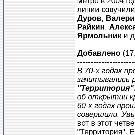
метро в 2004 г
линии озвучил
Дуров
,
Валери
Райкин
,
Алекс
Ярмольник
и д
Добавлено
(17.
---------------------
В 70-х годах п
зачитывались 
"Территория"
об открытии к
60-х годах про
совершили. Увы
вот в этот четв
"Территория". 