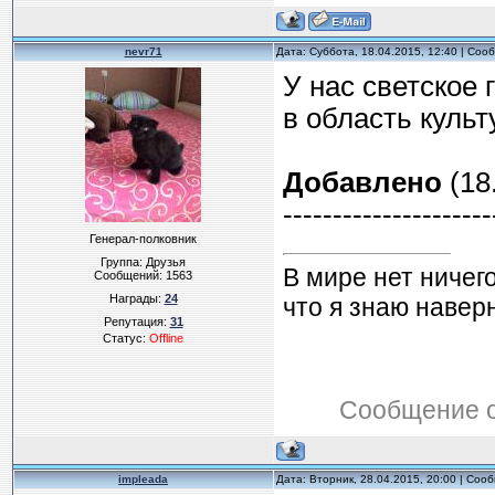
nevr71
Дата: Суббота, 18.04.2015, 12:40 | Со
У нас светское
в область культ
Добавлено
(18.
---------------------
Генерал-полковник
Группа: Друзья
В мире нет ничег
Сообщений:
1563
Награды:
24
что я знаю навер
Репутация:
31
Статус:
Offline
Сообщение 
impleada
Дата: Вторник, 28.04.2015, 20:00 | Со