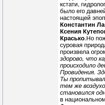
кстати, гидрол
было его давне
настоящей эпоп
Константин Л
Ксения Кутепо
Красько
.Но по
суровая природ
произвела огро
здорово, что к
происходило де
Провидения. Зд
Ты пропитывалс
тем же воздухо
становился одн
в национальном