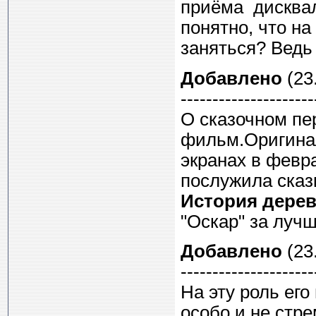
приёма дисквал
понятно, что на
заняться? Ведь 
Добавлено
(23.
---------------------
О сказочном пе
фильм.Оригина
экранах в февр
послужила ска
История дерев
"Оскар" за луч
Добавлено
(23.
---------------------
На эту роль его
особо и не стре