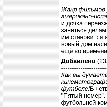
---------------------
Жанр фильмов 
американо-исп
и дочка переез
заняться делам
им становится я
новый дом насе
ещё во времена
Добавлено
(23.
---------------------
Как вы думает
кинематографи
футболе!
В чет
"Пятый номер".
футбольной ко