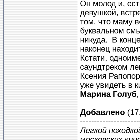
Он молод и, ест
девушкой, встре
том, что маму в
буквальном смы
никуда. В конце
наконец находит
Кстати, одноим
саундтреком ле
Ксения Рапопор
уже увидеть в 
Марина Голуб
Добавлено
(17.
---------------------
Легкой походкой
московских кин