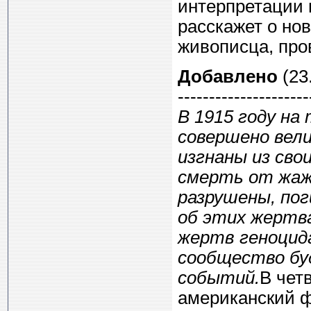
интерпретации 
расскажет о но
живописца, про
Добавлено
(23.
---------------------
В 1915 году на
совершено вели
изгнаны из сво
смерть от жажд
разрушены, пог
об этих жертва
жертв геноцида
сообщество бу
событий.
В чет
американский ф