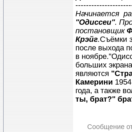
---------------------
Начинается ра
"Одиссеи"
. Пр
постановщик
Ф
Крэйг
.
Съёмки з
после выхода п
в ноябре."Одис
больших экран
являются
"Стр
Камерини
1954
года, а также в
ты, брат?"
бра
Сообщение о