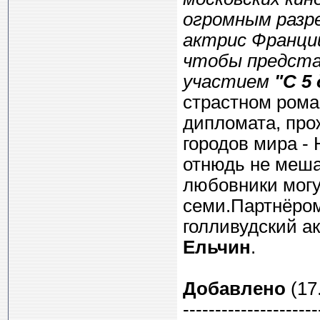
огромным разре
актрис Франц
чтобы предста
участием
"С 5
страстном рома
дипломата, пр
городов мира - 
отнюдь не меша
любовники могут
семи.Партнёром
голливудский а
Ельчин
.
Добавлено
(17.
---------------------