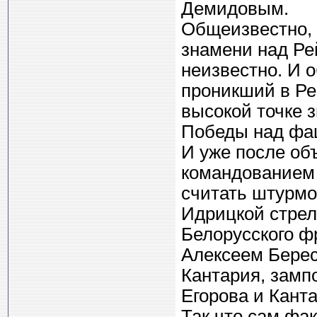
Демидовым.
Общеизвестно, 
знамени над Ре
неизвестно. И о
проникший в Ре
высокой точке з
Победы над фаш
И уже после об
командованием
считать штурмо
Идрицкой стрел
Белорусского ф
Алексеем Бере
Кантария, замп
Егорова и Канта
Так что сам фа