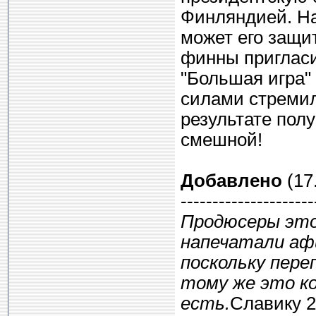
Финляндией. На
может его защит
финны приглас
"Большая игра"
силами стремил
результате пол
смешной!
Добавлено
(17.
---------------------
Продюсеры это
напечатали аф
поскольку пере
тому же это ко
есть.
Славику 2