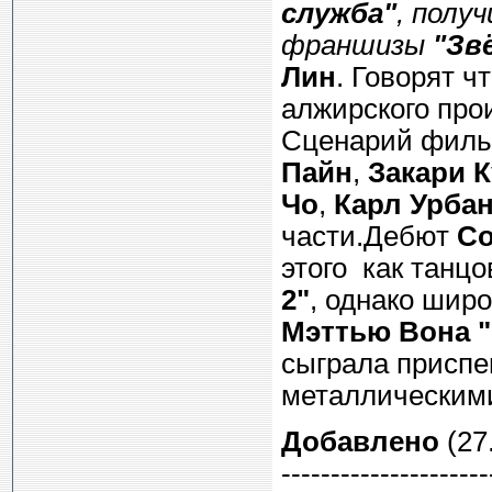
служба"
, полу
франшизы
"Зв
Лин
. Говорят 
алжирского про
Сценарий фил
Пайн
,
Закари 
Чо
,
Карл Урба
части.Дебют
С
этого как танц
2"
, однако шир
Мэттью Вона "
сыграла приспе
металлическими
Добавлено
(27.
---------------------