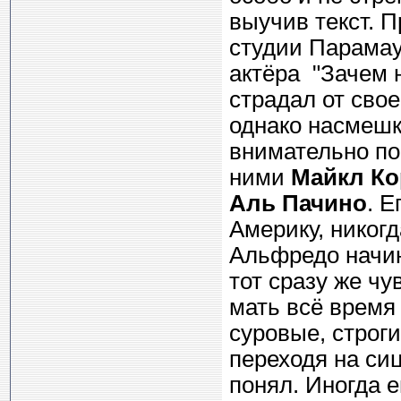
выучив текст. 
студии Парамау
актёра "Зачем 
страдал от свое
однако насмешка
внимательно пос
ними
Майкл Ко
Аль Пачино
. 
Америку, никогд
Альфредо начин
тот сразу же чу
мать всё время
суровые, строги
переходя на си
понял. Иногда е