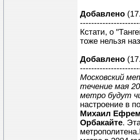
Добавлено
(17.
---------------------
Кстати, о "Танг
тоже нельзя на
Добавлено
(17.
---------------------
Московский ме
течение мая 20
метро будут ч
настроение в п
Михаил Ефре
Орбакайте
. Эт
метрополитена.