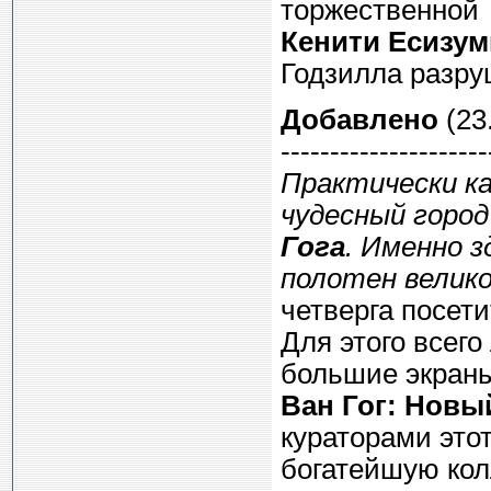
торжественной 
Кенити Есизум
Годзилла разруш
Добавлено
(23.
---------------------
Практически к
чудесный горо
Гога
. Именно з
полотен велико
четверга посети
Для этого всего
большие экран
Ван Гог: Новы
кураторами это
богатейшую кол