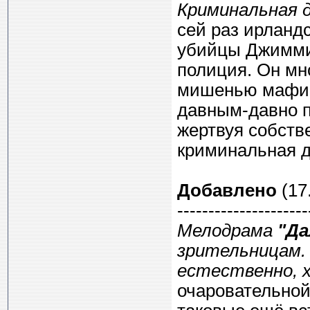
Криминальная 
сей раз ирландс
убийцы Джимми 
полиция. Он мно
мишенью мафии 
давным-давно п
жертвуя собств
криминальная 
Добавлено
(17.
---------------------
Мелодрама
"Да
зрительницам. 
естественно, х
очаровательной