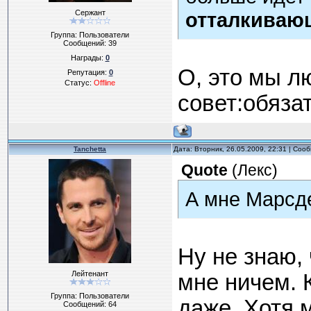
Сержант
отталкиваю
Группа: Пользователи
Сообщений:
39
Награды:
0
О, это мы л
Репутация:
0
Статус:
Offline
совет:обязат
Tanchetta
Дата: Вторник, 26.05.2009, 22:31 | Со
Quote
(
Лекс
)
А мне Марсде
Ну не знаю,
Лейтенант
мне ничем. 
Группа: Пользователи
даже. Хотя 
Сообщений:
64