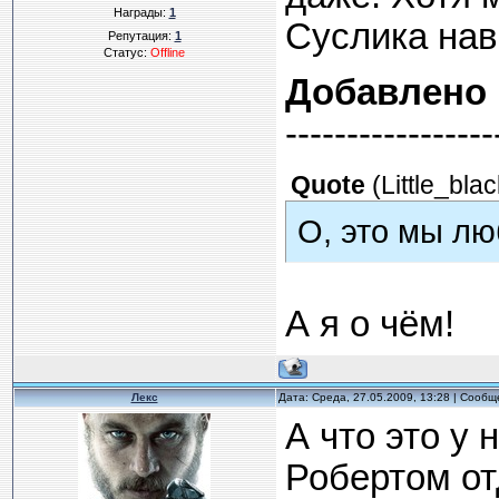
Награды:
1
Суслика нав
Репутация:
1
Статус:
Offline
Добавлено
-----------------
Quote
(
Little_bla
О, это мы л
А я о чём!
Лекс
Дата: Среда, 27.05.2009, 13:28 | Сооб
А что это у 
Робертом от