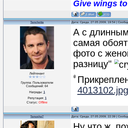
Give wings to
Tanchetta
Дата: Среда, 27.05.2009, 19:54 | Сооб
А с длинным
самая обоят
фото с жено
разницу"
Лейтенант
Прикрепле
Группа: Пользователи
Сообщений:
64
4013102.jp
Награды:
1
Репутация:
1
Статус:
Offline
Tanusha7
Дата: Среда, 27.05.2009, 22:39 | Сооб
Ну что ж, по