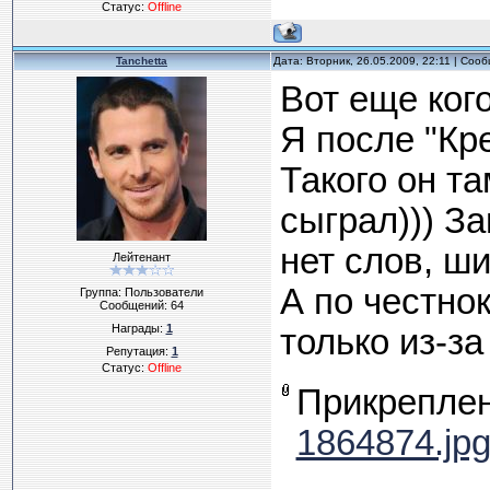
Статус:
Offline
Tanchetta
Дата: Вторник, 26.05.2009, 22:11 | Соо
Вот еще ког
Я после "Кр
Такого он т
сыграл))) За
нет слов, ш
Лейтенант
А по честнок
Группа: Пользователи
Сообщений:
64
Награды:
1
только из-за 
Репутация:
1
Статус:
Offline
Прикрепле
1864874.jp