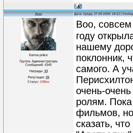
Лекс
Дата: Среда, 27.05.2009, 19:12 | Сооб
Воо, совсем
году открыл
нашему дор
поклонник, ч
Karma police
Группа: Администраторы
Сообщений:
4345
самого. А у
Награды:
33
Перисхилтон
Репутация:
25
Статус:
Offline
очень-очень 
ролям. Пока
фильмов, но 
сказать, что