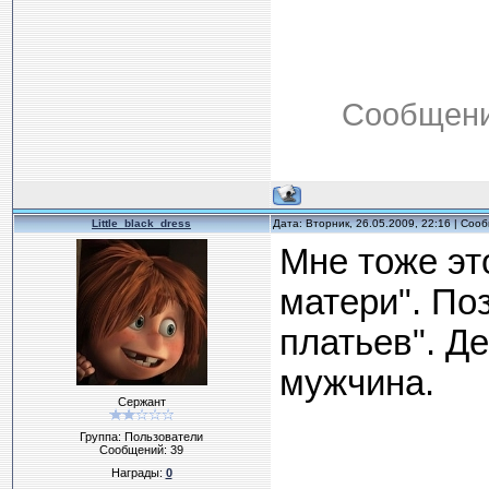
Сообщени
Little_black_dress
Дата: Вторник, 26.05.2009, 22:16 | Со
Мне тоже эт
матери". Поз
платьев". Д
мужчина.
Сержант
Группа: Пользователи
Сообщений:
39
Награды:
0