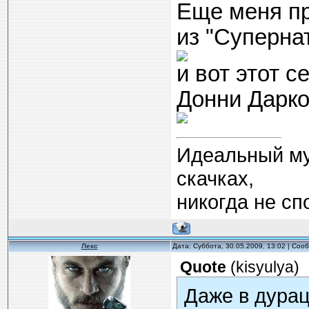
Еще меня пр
из "Суперна
и вот этот с
Донни Дарко
Идеальный муж
скачках,
никогда не спо
Лекс
Дата: Суббота, 30.05.2009, 13:02 | Со
Quote
(
kisyulya
)
Даже в дурац