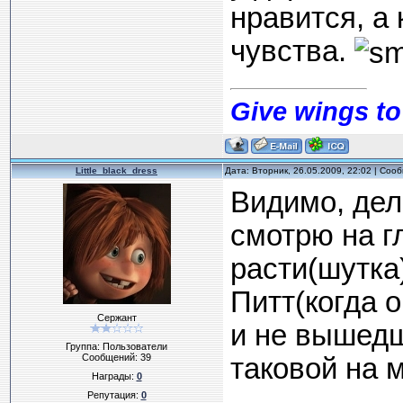
нравится, а
чувства.
Give wings to
Little_black_dress
Дата: Вторник, 26.05.2009, 22:02 | Со
Видимо, дел
смотрю на гл
расти(шутка
Питт(когда о
Сержант
и не вышедш
Группа: Пользователи
Сообщений:
39
таковой на 
Награды:
0
Репутация:
0