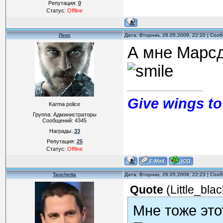
Репутация:
0
Статус:
Offline
Лекс
Дата: Вторник, 26.05.2009, 22:20 | Со
А мне Марсд
Give wings to
Karma police
Группа: Администраторы
Сообщений:
4345
Награды:
33
Репутация:
25
Статус:
Offline
Tanchetta
Дата: Вторник, 26.05.2009, 22:23 | Со
Quote
(
Little_bla
Мне тоже это