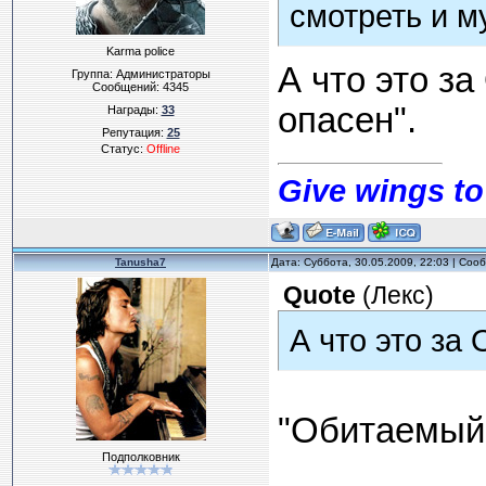
смотреть и м
Karma police
А что это з
Группа: Администраторы
Сообщений:
4345
опасен".
Награды:
33
Репутация:
25
Статус:
Offline
Give wings to
Tanusha7
Дата: Суббота, 30.05.2009, 22:03 | Со
Quote
(
Лекс
)
А что это за
"Обитаемый 
Подполковник