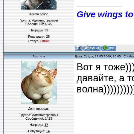
Give wings to
Karma police
Группа: Администраторы
Сообщений:
4345
Награды:
33
Репутация:
25
Статус:
Offline
Растяпа
Дата: Среда, 27.05.2009, 16:05 | Сооб
Вот я тоже))
давайте, а т
волна)))))))))
Дитя природы
Группа: Администраторы
Сообщений:
1423
Награды:
17
Репутация:
14