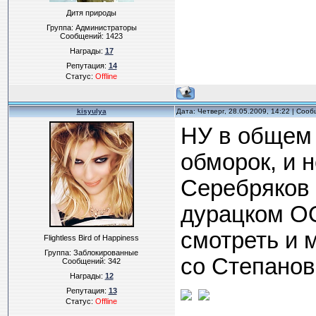
Дитя природы
Группа: Администраторы
Сообщений:
1423
Награды:
17
Репутация:
14
Статус:
Offline
kisyulya
Дата: Четверг, 28.05.2009, 14:22 | Соо
НУ в общем 
обморок, и 
Серебряков 
дурацком ОО
смотреть и м
Flightless Bird of Happiness
Группа: Заблокированные
со Степановы
Сообщений:
342
Награды:
12
Репутация:
13
Статус:
Offline