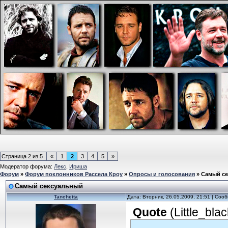
Страница
2
из
5
«
1
2
3
4
5
»
Модератор форума:
Лекс
,
Ириша
Форум
»
Форум поклонников Рассела Кроу
»
Опросы и голосования
»
Самый с
Самый сексуальный
Tanchetta
Дата: Вторник, 26.05.2009, 21:51 | Со
Quote
(
Little_bla