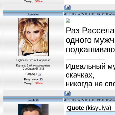
Статус:
Offline
kisyulya
Дата: Среда, 27.05.2009, 16:22 | Сооб
Раз Рассела
одного мужчи
подкашивают
Flightless Bird of Happiness
Идеальный муж
Группа: Заблокированные
Сообщений:
342
скачках,
Награды:
12
Репутация:
13
никогда не спо
Статус:
Offline
Tanchetta
Дата: Среда, 27.05.2009, 19:00 | Сооб
Quote
(
kisyulya
)