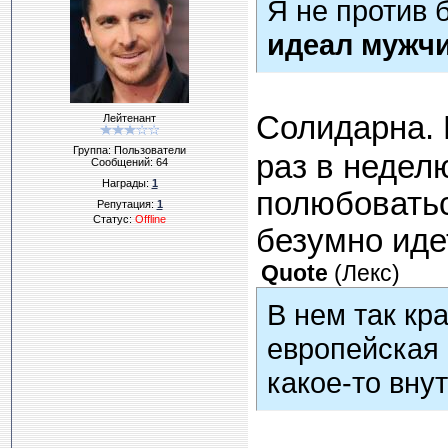
Я не против 
идеал мужч
Солидарна. 
Лейтенант
Группа: Пользователи
раз в недел
Сообщений:
64
Награды:
1
полюбоватьс
Репутация:
1
Статус:
Offline
безумно иде
Quote
(
Лекс
)
В нем так кр
европейская 
какое-то вну