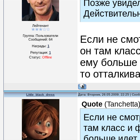
Позже увидел
Действительн
Лейтенант
Группа: Пользователи
Если не смо
Сообщений:
64
Награды:
1
он там клас
Репутация:
1
Статус:
Offline
ему больше и
то отталки
Little_black_dress
Дата: Вторник, 26.05.2009, 22:25 | Со
Quote
(
Tanchetta
Если не смот
там класс и 
больше идет 