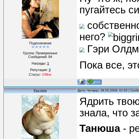
пугайтесь си
собственно
него?
Подполковник
Гэри Олд
Группа: Проверенные
Сообщений:
84
Пока все, эт
Награды:
1
Репутация:
3
Статус:
Offline
Растяпа
Дата: Четверг, 28.05.2009, 01:53 | Соо
Ядрить твою
знала, что з
Танюша
- р