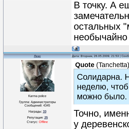
В точку. А 
замечательно
остальных "
необычайно 
Лекс
Дата: Вторник, 26.05.2009, 21:53 | Со
Quote
(
Tanchetta
Солидарна. Н
неделю, чтоб
можно было. 
Karma police
Группа: Администраторы
Сообщений:
4345
Точно, имен
Награды:
33
Репутация:
25
у деревенск
Статус:
Offline