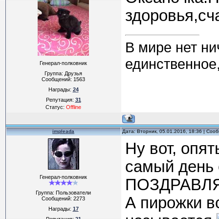
здоровья,сч
В мире нет ни
единственное,
Генерал-полковник
Группа: Друзья
Сообщений:
1563
Награды:
24
Репутация:
31
Статус:
Offline
impleada
Дата: Вторник, 05.01.2016, 18:36 | Со
Ну вот, опя
самый день о
Генерал-полковник
ПОЗДРАВЛЯ
Группа: Пользователи
А пирожки в
Сообщений:
2273
Награды:
17