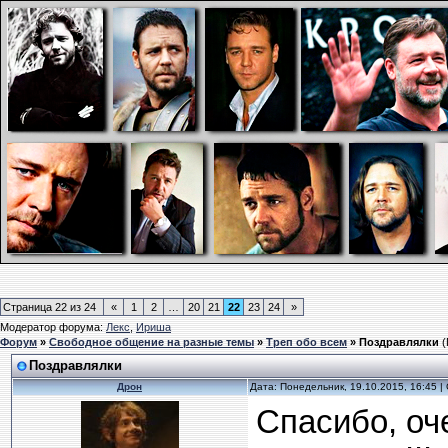
Страница
22
из
24
«
1
2
…
20
21
22
23
24
»
Модератор форума:
Лекс
,
Ириша
Форум
»
Свободное общение на разные темы
»
Треп обо всем
»
Поздравлялки
(
Поздравлялки
Дрон
Дата: Понедельник, 19.10.2015, 16:45 
Спасибо, оч