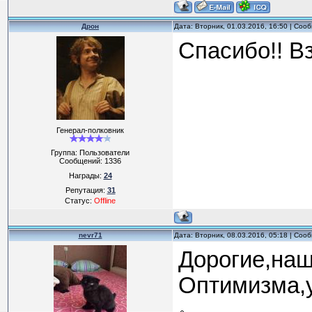
Дрон
Дата: Вторник, 01.03.2016, 16:50 | Со
Спасибо!! В
Генерал-полковник
Группа: Пользователи
Сообщений:
1336
Награды:
24
Репутация:
31
Статус:
Offline
nevr71
Дата: Вторник, 08.03.2016, 05:18 | Со
Дорогие,наш
Оптимизма,у