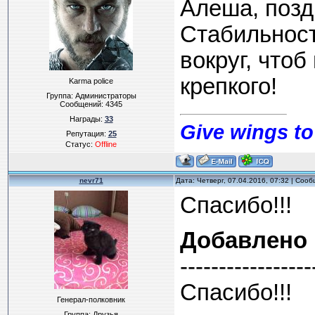
Алеша, позд
Стабильност
вокруг, что
крепкого!
Karma police
Группа: Администраторы
Сообщений:
4345
Награды:
33
Give wings to
Репутация:
25
Статус:
Offline
nevr71
Дата: Четверг, 07.04.2016, 07:32 | Соо
Спасибо!!!
Добавлено
-----------------
Спасибо!!!
Генерал-полковник
Группа: Друзья