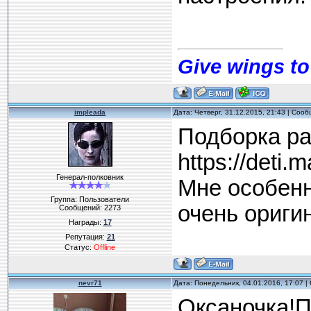
Give wings to
impleada
Дата: Четверг, 31.12.2015, 21:43 | Соо
Подборка р
https://deti.m
Генерал-полковник
Мне особенн
Группа: Пользователи
очень ориги
Сообщений:
2273
Награды:
17
Репутация:
21
Статус:
Offline
nevr71
Дата: Понедельник, 04.01.2016, 17:07 
Оксаночка!П