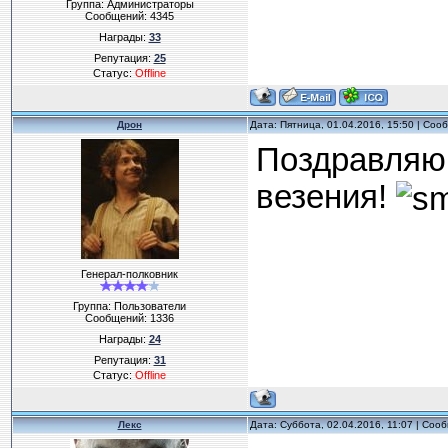
Группа: Администраторы
Сообщений:
4345
Награды:
33
Репутация:
25
Статус:
Offline
Дрон
Дата: Пятница, 01.04.2016, 15:50 | Со
Поздравляю 
везения!
Генерал-полковник
Группа: Пользователи
Сообщений:
1336
Награды:
24
Репутация:
31
Статус:
Offline
Лекс
Дата: Суббота, 02.04.2016, 11:07 | Со