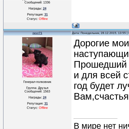
Сообщений:
1336
Награды:
24
Репутация:
31
Статус:
Offline
nevr71
Дата: Понедельник, 28.12.2015, 13:55 
Дорогие мои
наступающи
Прошедший г
и для всей 
Генерал-полковник
год будет л
Группа: Друзья
Сообщений:
1563
Вам,счастья
Награды:
24
Репутация:
31
Статус:
Offline
В мире нет ни