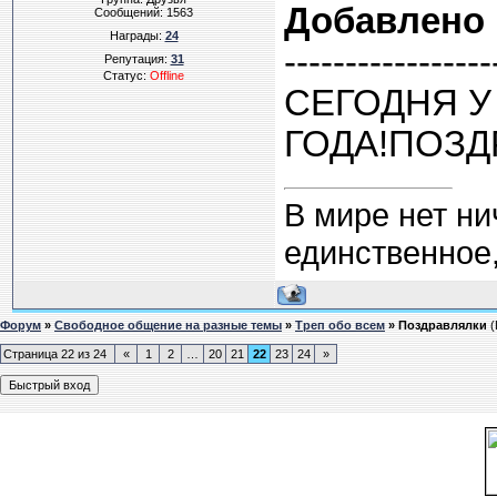
Добавлено
Сообщений:
1563
Награды:
24
-----------------
Репутация:
31
Статус:
Offline
СЕГОДНЯ У
ГОДА!ПОЗДР
В мире нет ни
единственное,
Форум
»
Свободное общение на разные темы
»
Треп обо всем
»
Поздравлялки
(
Страница
22
из
24
«
1
2
…
20
21
22
23
24
»