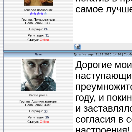
самое лучше
Генерал-полковник
Группа: Пользователи
Сообщений:
1336
Награды:
24
Репутация:
31
Статус:
Offline
Лекс
Дата: Четверг, 31.12.2015, 14:26 | Соо
Дорогие мои
наступающим
преумножитс
году, и поки
Karma police
Группа: Администраторы
Сообщений:
4345
и заставлял
Награды:
33
согласия в 
Репутация:
25
Статус:
Offline
настроения!