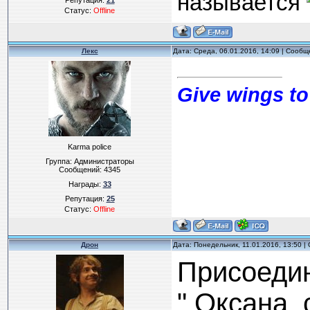
называется
Репутация:
21
Статус:
Offline
Лекс
Дата: Среда, 06.01.2016, 14:09 | Сооб
Give wings to
Karma police
Группа: Администраторы
Сообщений:
4345
Награды:
33
Репутация:
25
Статус:
Offline
Дрон
Дата: Понедельник, 11.01.2016, 13:50 
Присоедин
" Оксана,