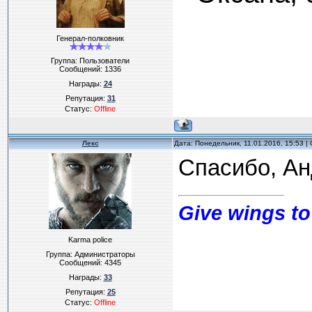
Генерал-полковник
Группа: Пользователи
Сообщений:
1336
Награды:
24
Репутация:
31
Статус:
Offline
Лекс
Дата: Понедельник, 11.01.2016, 15:53 
Спасибо, А
Give wings to
Karma police
Группа: Администраторы
Сообщений:
4345
Награды:
33
Репутация:
25
Статус:
Offline