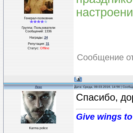
настроени
Генерал-полковник
Группа: Пользователи
Сообщений:
1336
Награды:
24
Репутация:
31
Статус:
Offline
Сообщение о
Лекс
Дата: Среда, 09.03.2016, 14:56 | Сооб
Спасибо, до
Give wings to
Karma police