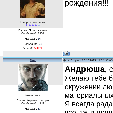
рождения!!
Генерал-полковник
Группа: Пользователи
Сообщений:
1336
Награды:
24
Репутация:
31
Статус:
Offline
Лекс
Дата: Вторник, 20.10.2015, 11:32 | Соо
Андрюша
,
Желаю тебе б
окружении лю
материальных
Karma police
Группа: Администраторы
Я всегда рада
Сообщений:
4345
Награды:
33
всегда выделя