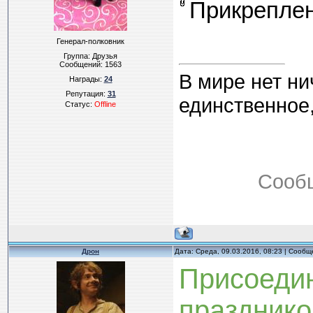
Прикрепле
Генерал-полковник
Группа: Друзья
Сообщений:
1563
В мире нет ни
Награды:
24
Репутация:
31
единственное,
Статус:
Offline
Сооб
Дрон
Дата: Среда, 09.03.2016, 08:23 | Сооб
Присоеди
празднико