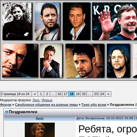
Страница
18
из
24
«
1
2
…
16
17
18
19
20
…
23
24
»
Модератор форума:
Лекс
,
Ириша
Форум
»
Свободное общение на разные темы
»
Треп обо всем
»
Поздравлялки
(
Поздравлялки
Дрон
Дата: Воскресенье, 20.10.2013, 01:08 
Ребята, огр