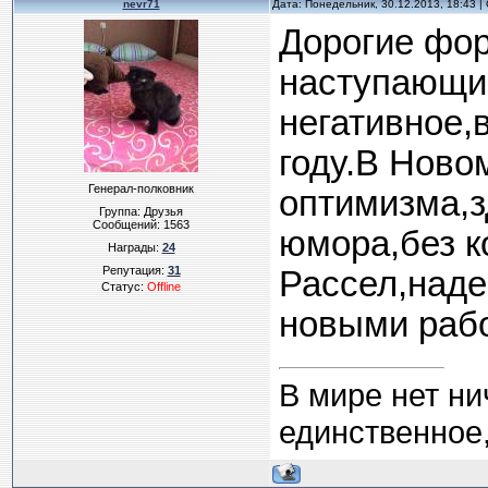
nevr71
Дата: Понедельник, 30.12.2013, 18:43 
Дорогие фо
наступающи
негативное,
году.В Ново
Генерал-полковник
оптимизма,з
Группа: Друзья
Сообщений:
1563
юмора,без к
Награды:
24
Репутация:
31
Рассел,наде
Статус:
Offline
новыми раб
В мире нет ни
единственное,