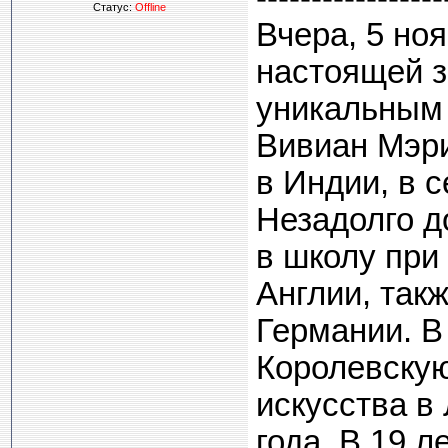
Статус:
Offline
Вчера, 5 но
настоящей з
уникальным 
Вивиан Мэри
в Индии, в 
Незадолго д
в школу при
Англии, так
Германии. В
Королевску
искусства в
года. В 19 