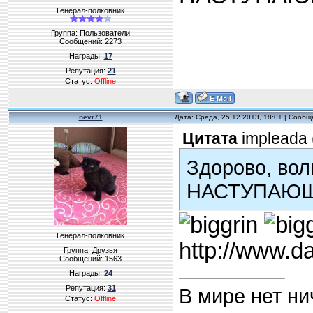
Генерал-полковник
Группа: Пользователи
Сообщений:
2273
Награды:
17
Репутация:
21
Статус:
Offline
nevr71
Дата: Среда, 25.12.2013, 18:01 | Сооб
Цитата
impleada
Здорово, во
НАСТУПАЮЩИ
Генерал-полковник
http://www.d
Группа: Друзья
Сообщений:
1563
Награды:
24
Репутация:
31
В мире нет ни
Статус:
Offline