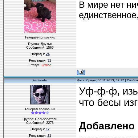
В мире нет ни
единственное,
Генерал-полковник
Группа: Друзья
Сообщений:
1563
Награды:
24
Репутация:
31
Статус:
Offline
impleada
Дата: Среда, 06.11.2013, 09:17 | Сооб
Уф-ф-ф, изыд
что бесы из
Генерал-полковник
Группа: Пользователи
Добавлено
Сообщений:
2273
Награды:
17
-----------------
Репутация:
21