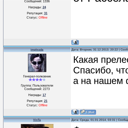
Сообщений:
1336
Награды:
24
Репутация:
31
Статус:
Offline
impleada
Дата: Вторник, 31.12.2013, 20:22 | Со
Какая прелес
Спасибо, что
Генерал-полковник
а на нашем 
Группа: Пользователи
Сообщений:
2273
Награды:
17
Репутация:
21
Статус:
Offline
VinTa
Дата: Среда, 01.01.2014, 03:31 | Сооб