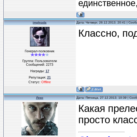
единственное,
impleada
Дата: Четверг, 26.12.2013, 20:41 | Соо
Классно, под
Генерал-полковник
Группа: Пользователи
Сообщений:
2273
Награды:
17
Репутация:
21
Статус:
Offline
Лекс
Дата: Пятница, 27.12.2013, 10:39 | Со
Какая преле
просто класс