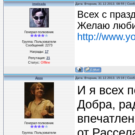
impleada
Дата: Вторник, 31.12.2013, 08:55 | Со
Всех с праз
Желаю любит
Генерал-полковник
http://www.
Группа: Пользователи
Сообщений:
2273
Награды:
17
Репутация:
21
Статус:
Offline
Дрон
Дата: Вторник, 31.12.2013, 15:16 | Со
И я всех 
Добра, ра
впечатлен
Генерал-полковник
от Рассела
Группа: Пользователи