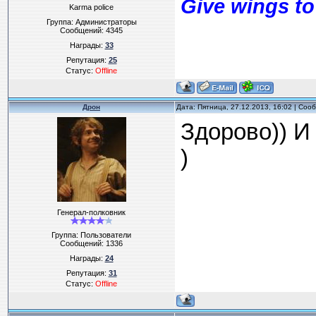
Give wings to
Karma police
Группа: Администраторы
Сообщений:
4345
Награды:
33
Репутация:
25
Статус:
Offline
Дрон
Дата: Пятница, 27.12.2013, 16:02 | Со
Здорово)) И
)
Генерал-полковник
Группа: Пользователи
Сообщений:
1336
Награды:
24
Репутация:
31
Статус:
Offline