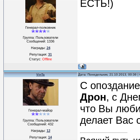
ЕСТЬ!)
Генерал-полковник
Группа: Пользователи
Сообщений:
1336
Награды:
24
Репутация:
31
Статус:
Offline
VinTa
Дата: Понедельник, 21.10.2013, 00:36 
С опоздание
Дрон
, с Дн
что Вы любит
Генерал-майор
делает Вас 
Группа: Пользователи
Сообщений:
432
Награды:
12
Репутация:
14