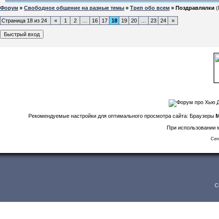
Форум
»
Свободное общение на разные темы
»
Треп обо всем
»
Поздравлялки
(
Страница
18
из
24
«
1
2
…
16
17
18
19
20
…
23
24
»
Рекомендуемые настройки для оптимального просмотра сайта: Браузеры
M
При использовании м
Сег
C