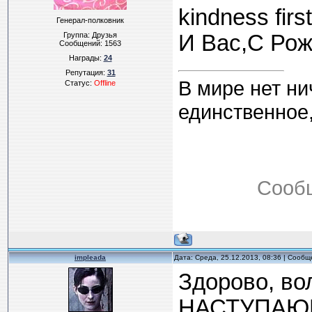
kindness first
Генерал-полковник
Группа: Друзья
И Вас,С Рож
Сообщений:
1563
Награды:
24
Репутация:
31
В мире нет ни
Статус:
Offline
единственное,
Сооб
impleada
Дата: Среда, 25.12.2013, 08:36 | Сооб
Здорово, во
НАСТУПАЮЩ