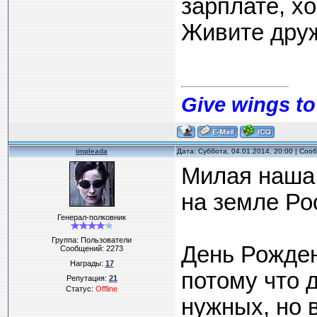
зарплате, х
Живите друж
Give wings to
impleada
Дата: Суббота, 04.01.2014, 20:00 | Со
Милая наша 
на земле Ро
Генерал-полковник
Группа: Пользователи
День Рожден
Сообщений:
2273
Награды:
17
потому что 
Репутация:
21
Статус:
Offline
нужных, но в