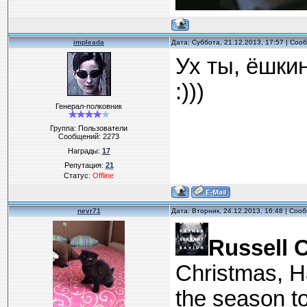
impleada
Дата: Суббота, 21.12.2013, 17:57 | Со
Ух ты, ёшки
:)))
Генерал-полковник
Группа: Пользователи
Сообщений:
2273
Награды:
17
Репутация:
21
Статус:
Offline
nevr71
Дата: Вторник, 24.12.2013, 16:48 | Со
Russell 
Christmas, Ha
the season to 