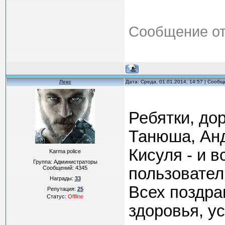
Сообщение о
Лекс
Дата: Среда, 01.01.2014, 14:57 | Сооб
Ребятки, до
Танюша, Анд
Кисуля - и в
Karma police
Группа: Администраторы
Сообщений:
4345
пользовател
Награды:
33
Всех поздра
Репутация:
25
Статус:
Offline
здоровья, у