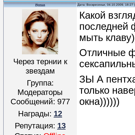
Ириша
Дата: Воскресенье, 04.10.2009, 16:27
Какой взгля
последней ф
мыть клаву)))
Отличные фо
Через тернии к
сексапильны
звездам
ЗЫ А пентха
Группа:
только наве
Модераторы
окна))))))
Сообщений:
977
Награды:
12
Репутация:
13