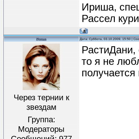
Ириша, спец
Рассел кури
Ириша
Дата: Суббота, 03.10.2009, 15:50 | С
РастиДани, 
то я не любл
получается 
Через тернии к
звездам
Группа:
Модераторы
Сообщений:
977