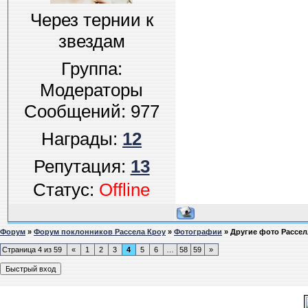
Через тернии к
звездам
Группа:
Модераторы
Сообщений:
977
Награды:
12
Репутация:
13
Статус:
Offline
Форум
»
Форум поклонников Рассела Кроу
»
Фотографии
»
Другие фото Рассел
Страница
4
из
59
«
1
2
3
4
5
6
…
58
59
»