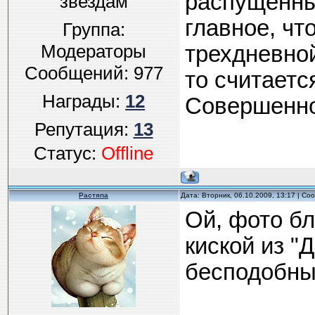
распущенны
звездам
главное, чт
Группа:
Модераторы
трехдневно
Сообщений:
977
то считаетс
Награды:
12
Совершенно н
Репутация:
13
Статус:
Offline
Растяпа
Дата: Вторник, 06.10.2009, 13:17 | С
Ой, фото бл
киской из "
бесподобны