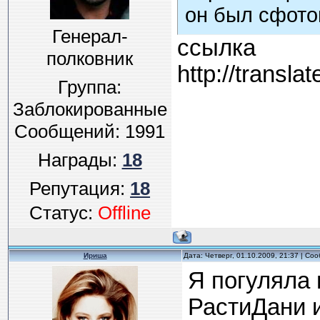
он был сфот
Генерал-
ссылка
полковник
http://transla
Группа:
Заблокированные
Сообщений:
1991
Награды:
18
Репутация:
18
Статус:
Offline
Ириша
Дата: Четверг, 01.10.2009, 21:37 | С
Я погуляла 
РастиДани 