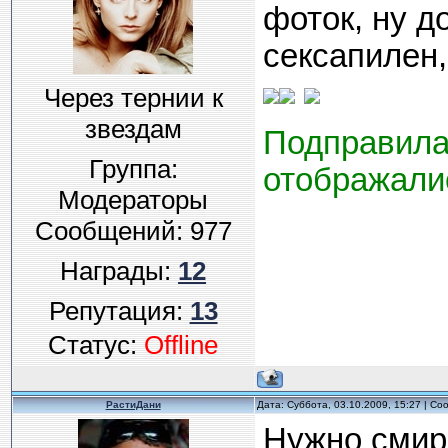
фоток, ну д
сексапилен, 
Через тернии к
звездам
Подправила
Группа:
отображали
Модераторы
Сообщений:
977
Награды:
12
Репутация:
13
Статус:
Offline
РастиДани
Дата: Суббота, 03.10.2009, 15:27 | С
Нужно смиря