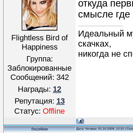
откуда пер
смысле где
Идеальный муж
Flightless Bird of
скачках,
Happiness
никогда не спо
Группа:
Заблокированные
Сообщений:
342
Награды:
12
Репутация:
13
Статус:
Offline
РастиДани
Дата: Четверг, 01.10.2009, 12:31 | С