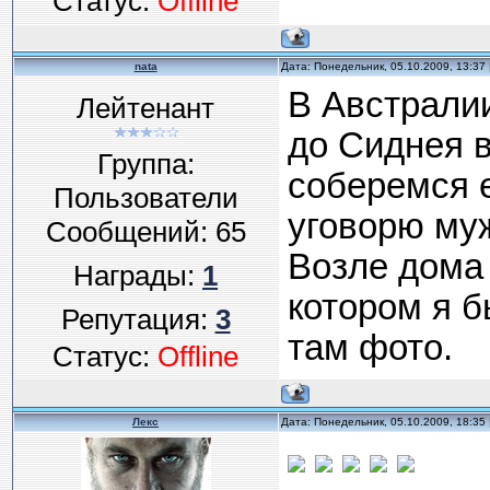
Статус:
Offline
nata
Дата: Понедельник, 05.10.2009, 13:37
В Австралии
Лейтенант
до Сиднея в
Группа:
соберемся е
Пользователи
уговорю муж
Сообщений:
65
Возле дома
Награды:
1
котором я б
Репутация:
3
там фото.
Статус:
Offline
Лекс
Дата: Понедельник, 05.10.2009, 18:35