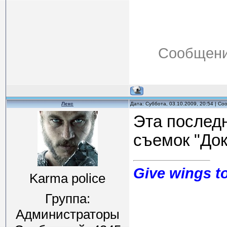
Сообщени
Лекс
Дата: Суббота, 03.10.2009, 20:54 | С
Эта последн
съемок "Док
Give wings to
Karma police
Группа:
Администраторы