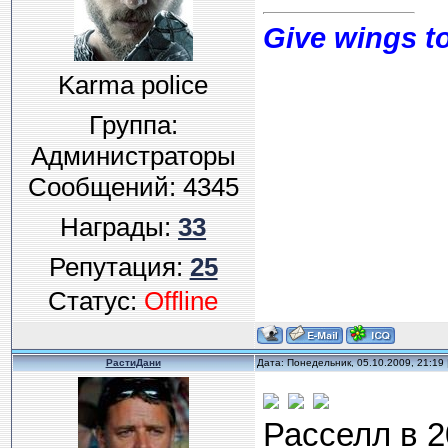
Give wings to
Karma police
Группа:
Администраторы
Сообщений:
4345
Награды:
33
Репутация:
25
Статус:
Offline
РастиДани
Дата: Понедельник, 05.10.2009, 21:19
Расселл в 2