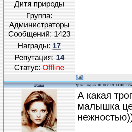
Дитя природы
Группа:
Администраторы
Сообщений:
1423
Награды:
17
Репутация:
14
Статус:
Offline
Ириша
Дата: Вторник, 06.10.2009, 14:39 | С
А какая тро
малышка цел
нежностью))))