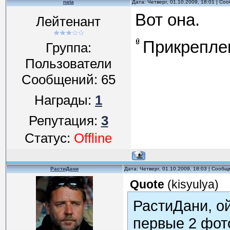
nata
Дата: Четверг, 01.10.2009, 18:01 | С
Вот она.
Лейтенант
Прикрепле
Группа:
Пользователи
Сообщений:
65
Награды:
1
Репутация:
3
Статус:
Offline
РастиДани
Дата: Четверг, 01.10.2009, 18:03 | Сооб
Quote
(
kisyulya
)
РастиДани, ой
первые 2 фот