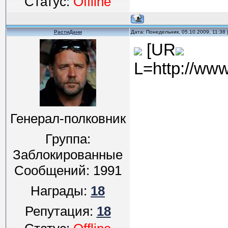
Статус:
Offline
РастиДани
Дата: Понедельник, 05.10.2009, 11:38
[UR
L=http://www.
Генерал-полковник
Группа:
Заблокированные
Сообщений:
1991
Награды:
18
Репутация:
18