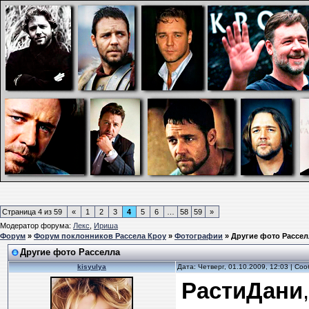
Страница
4
из
59
«
1
2
3
4
5
6
…
58
59
»
Модератор форума:
Лекс
,
Ириша
Форум
»
Форум поклонников Рассела Кроу
»
Фотографии
»
Другие фото Рассел
Другие фото Расселла
kisyulya
Дата: Четверг, 01.10.2009, 12:03 | С
РастиДани