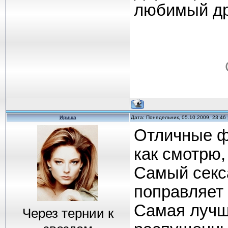
любимый др
Ириша
Дата: Понедельник, 05.10.2009, 23:46
Отличные фо
как смотрю,
Самый секса
поправляет
Самая лучша
Через тернии к