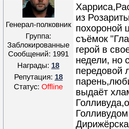
Харриса,Ра
из Розариты
Генерал-полковник
похороной 
Группа:
съёмок "Гла
Заблокированные
герой в св
Сообщений:
1991
недели, но 
Награды:
18
передовой 
Репутация:
18
парень,люби
Статус:
Offline
выдаёт хла
Голливуда,o
Голливудом 
Дирижёрская