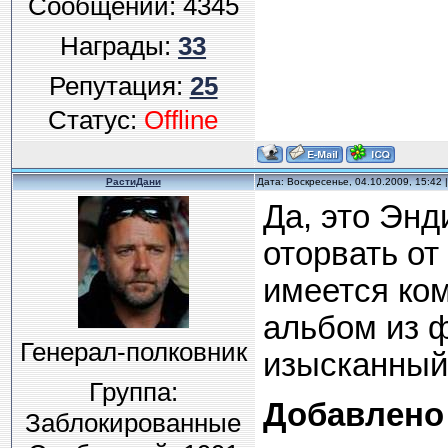
Сообщений:
4345
Награды:
33
Репутация:
25
Статус:
Offline
РастиДани
Дата: Воскресенье, 04.10.2009, 15:42
Да, это Энд
оторвать от
имеется ком
альбом из 
Генерал-полковник
изысканный
Группа:
Добавлено
Заблокированные