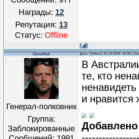
Награды:
12
Репутация:
13
Статус:
Offline
РастиДани
Дата: Суббота, 03.10.2009, 19:56 | С
В Австралии
те, кто нен
ненавидеть 
и нравится 
Генерал-полковник
Группа:
Добавлено
Заблокированные
----------------
Сообщений:
1991