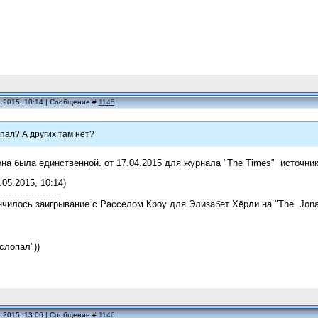
5.2015, 10:14 | Сообщение #
1145
опал? А других там нет?
на была единственной. от 17.04.2015 для журнала "The Times" источни
.05.2015, 10:14)
----------------------
нчилось заигрывание с Расселом Кроу для Элизабет Хёрли на "The Jona
слопал"))
5.2015, 13:06 | Сообщение #
1146