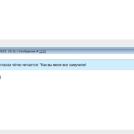
2015, 15:11 | Сообщение #
1150
 глазах чётко читается: "Как вы меня все замучили!
)