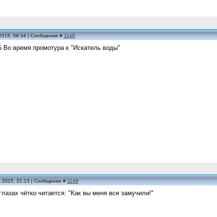
2015, 08:34 | Сообщение #
1148
5 Во время промотура к "Искатель воды"
5.2015, 21:13 | Сообщение #
1149
 глазах чётко читается: "Как вы меня все замучили!"