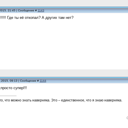
2015, 21:45 | Сообщение #
1143
!!!! Где ты её откопал? А других там нет?
5.2015, 09:13 | Сообщение #
1144
просто супер!!!
го, что можно знать наверняка. Это – единственное, что я знаю наверняка.