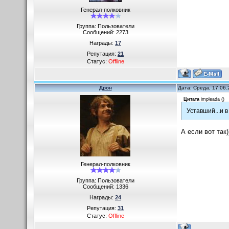
Генерал-полковник
Группа: Пользователи
Сообщений:
2273
Награды:
17
Репутация:
21
Статус:
Offline
Дрон
Дата: Среда, 17.06.
Цитата
impleada
(
)
Уставший...и в
А если вот так)
Генерал-полковник
Группа: Пользователи
Сообщений:
1336
Награды:
24
Репутация:
31
Статус:
Offline