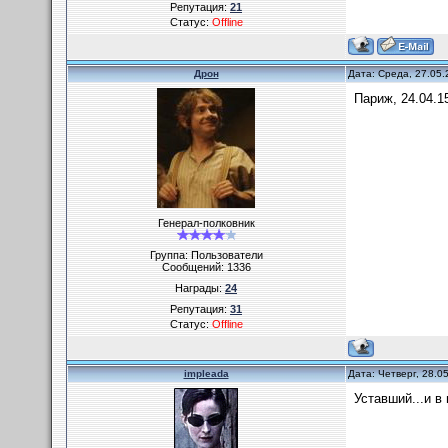
Репутация:
21
Статус:
Offline
Дрон
Дата: Среда, 27.05.
Париж, 24.04.1
Генерал-полковник
Группа: Пользователи
Сообщений:
1336
Награды:
24
Репутация:
31
Статус:
Offline
impleada
Дата: Четверг, 28.0
Уставший...и в