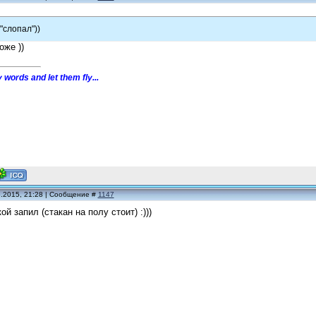
"слопал"))
оже ))
 words and let them fly...
5.2015, 21:28 | Сообщение #
1147
ой запил (стакан на полу стоит) :)))