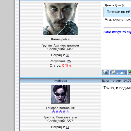
Цитата
Дрон
(
)
Пожоже он её 
Ага, очень пох
Give wings to my
Karma police
Группа: Администраторы
Сообщений:
4345
Награды:
33
Репутация:
25
Статус:
Offline
impleada
Дата: Четверг, 14.0
Точно, и водичк
Генерал-полковник
Группа: Пользователи
Сообщений:
2273
Награды:
17