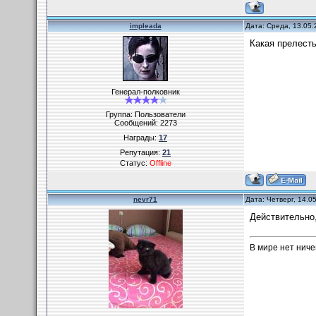
impleada
Дата: Среда, 13.05.
Какая прелесть!
Генерал-полковник
Группа: Пользователи
Сообщений:
2273
Награды:
17
Репутация:
21
Статус:
Offline
nevr71
Дата: Четверг, 14.0
Действительно,
В мире нет ниче