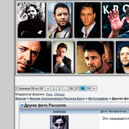
Страница
58
из
59
«
1
2
…
56
57
58
59
»
Модератор форума:
Лекс
,
Ириша
Форум
»
Форум поклонников Рассела Кроу
»
Фотографии
»
Другие фо
Другие фото Расселла
impleada
Дата: Воскресенье, 
Это называется