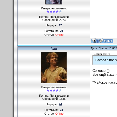
Генерал-полковник
Группа: Пользователи
Сообщений:
2273
Награды:
17
Репутация:
21
Статус:
Offline
Дрон
Дата: Среда, 13.05.
Цитата
nevr71
(
)
Рассел в посл
Согласен))
Вот ещё такая 
"Майское настр
Генерал-полковник
Группа: Пользователи
Сообщений:
1336
Награды:
24
Репутация:
31
Статус:
Offline