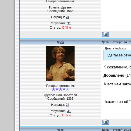
Генерал-полковник
Группа: Друзья
Сообщений:
1563
Награды:
24
Репутация:
31
Статус:
Offline
Дрон
Дата: Четверг, 14.0
Цитата
impleada
Где ты её отк
К сожалению, о
Добавлено
(14
-----------------------
А вот чем зако
Генерал-полковник
Группа: Пользователи
Сообщений:
1336
Пожоже он её "
Награды:
24
Репутация:
31
Статус:
Offline
Лекс
Дата: Четверг, 14.0