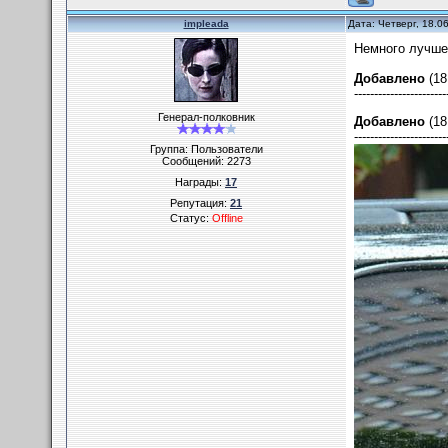
impleada
Дата: Четверг, 18.0
Немного лучш
Добавлено
(18
-----------------------
Генерал-полковник
Добавлено
(18
-----------------------
Группа: Пользователи
Сообщений:
2273
Награды:
17
Репутация:
21
Статус:
Offline