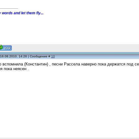
 words and let them fly...
 16.08.2010, 14:26 | Сообщение #
10
о вспомнила (Константин) , песни Рассела наверно пока держатся под с
 пока неясен .