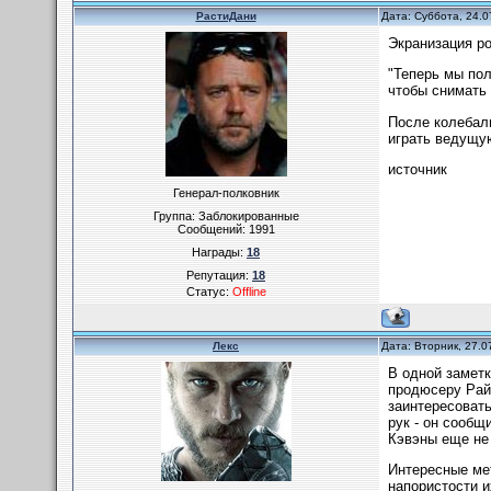
РастиДани
Дата: Суббота, 24.0
Экранизация ро
"Теперь мы пол
чтобы снимать 
После колебали
играть ведущу
источник
Генерал-полковник
Группа: Заблокированные
Сообщений:
1991
Награды:
18
Репутация:
18
Статус:
Offline
Лекс
Дата: Вторник, 27.0
В одной заметк
продюсеру Райа
заинтересовать
рук - он сообщ
Кэвэны еще не 
Интересные мет
напористости и