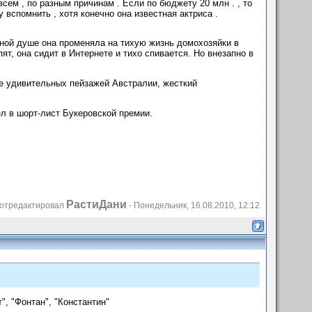
всем , по разным причинам . Если по бюджету 20 млн . , то
у вспомнить , хотя конечно она известная актриса .
ой душе она променяла на тихую жизнь домохозяйки в
т, она сидит в Интернете и тихо спивается. Но внезапно в
е удивительных пейзажей Австралии, жесткий
ел в шорт-лист Букеровской премии.
РастиДани
отредактировал
-
Понедельник, 16.08.2010, 12:12
", "Фонтан", "Константин"