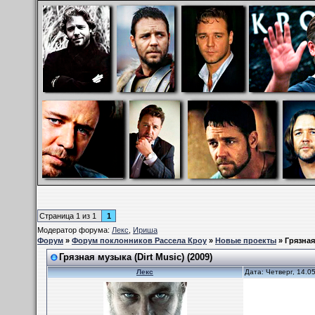
Страница
1
из
1
1
Модератор форума:
Лекс
,
Ириша
Форум
»
Форум поклонников Рассела Кроу
»
Новые проекты
»
Грязная
Грязная музыка (Dirt Music) (2009)
Лекс
Дата: Четверг, 14.0