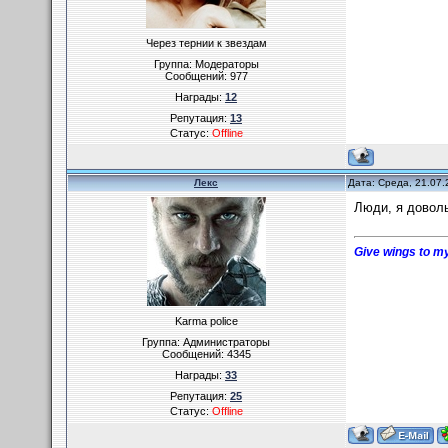
Через тернии к звездам
Группа: Модераторы
Сообщений:
977
Награды:
12
Репутация:
13
Статус:
Offline
Лекс
Дата: Среда, 21.07.
Люди, я доволь
Give wings to my
Karma police
Группа: Администраторы
Сообщений:
4345
Награды:
33
Репутация:
25
Статус:
Offline