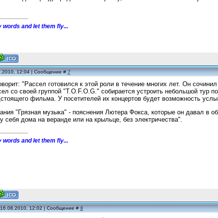
 words and let them fly...
7.2010, 12:04 | Сообщение #
7
ворит: "Рассел готовился к этой роли в течение многих лет. Он сочинил
сел со своей группой "T.O.F.O.G." собирается устроить небольшой тур п
стоящего фильма. У посетителей их концертов будет возможность услы
ания "Грязная музыка" - пояснения Лютера Фокса, которые он давал в об
у себя дома на веранде или на крыльце, без электричества".
 words and let them fly...
 16.08.2010, 12:02 | Сообщение #
8