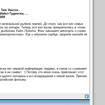
 Тим Уинтон
айкл Гудински, ...
009
елегальной рыбной ловлей. До того, как вся его семья
ь на гитаре. Теперь вся его жизнь превратилась в «план
 рыболова Уайт Пойнта. Фокс начинает мечтать и снова
ектричества». Как и одинокое сердце, природа никогда не
чески нет никакой информации, видимо, в связи со съемками
 и не снимут. :'( Потому что меня очень привлекает этот
и одного человека и его возвращения к новой жизни. Причем
тралийские фильмы.