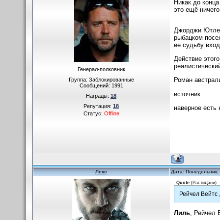
Никак до конца
это ещё ничего 
Джорджи Ютлен
рыбацком посел
ее судьбу вход
Действие этог
реалистический
Генерал-полковник
Роман австрали
Группа: Заблокированные
Сообщений:
1991
источник
Награды:
18
Репутация:
18
наверное есть 
Статус:
Offline
Лекс
Дата: Понедельник,
Quote
(
РастиДани
)
Рейчел Вейтс 
Лиль
, Рейчел 