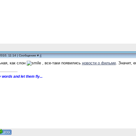
2010, 11:14 | Сообщение #
4
ная, как слон
, все-таки появились
новости о фильме
. Значит, 
 words and let them fly...