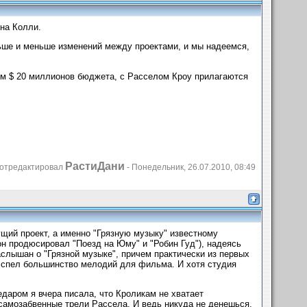
на Колли.
ньше и меньше изменений между проектами, и мы надеемся,
ьм $ 20 миллионов бюджета, с Расселом Кроу прилагаются
РастиДани
отредактировал
-
Понедельник, 26.07.2010, 08:49
щий проект, а именно "Грязную музыку" известному
он продюсировал "Поезд на Юму" и "Робин Гуд"), надеясь
аслышан о "Грязной музыке", причем практически из первых
 и спел большинство мелодий для фильма. И хотя студия
едаром я вчера писала, что Кроликам не хватает
 самозабвенные трели Рассела. И ведь никуда не денешься.