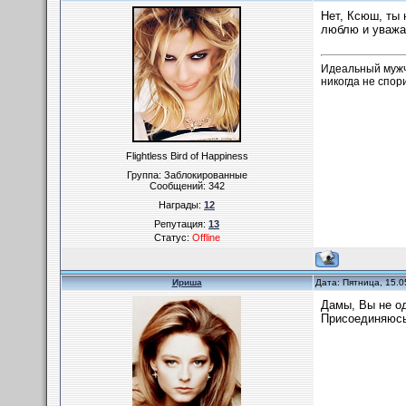
Нет, Ксюш, ты 
люблю и уважаю
Идеальный мужчин
никогда не спорит
Flightless Bird of Happiness
Группа: Заблокированные
Сообщений:
342
Награды:
12
Репутация:
13
Статус:
Offline
Ириша
Дата: Пятница, 15.0
Дамы, Вы не од
Присоединяюсь 