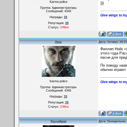
Karma police
)))
Группа: Администраторы
Сообщений:
4345
Give wings to my
Награды:
33
Репутация:
25
Статус:
Offline
Лекс
Дата: Четверг, 29.0
Филлип Нойс го
этого года Рас
песни для пред
По поводу назв
обычно играют 
Karma police
Give wings to my
Группа: Администраторы
Сообщений:
4345
Награды:
33
Репутация:
25
Статус:
Offline
РастиДани
Дата: Понедельник,