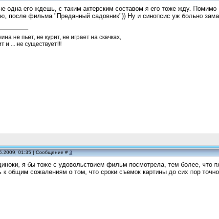
не одна его ждешь, с таким актерским составом я его тоже жду. Помимо
, после фильма "Преданный садовник")) Ну и синопсис уж больно заман
а не пьет, не курит, не играет на скачках,
 и ... не существует!!!
5.2009, 01:35 | Сообщение #
3
иноки, я бы тоже с удовольствием фильм посмотрела, тем более, что пл
к общим сожалениям о том, что сроки съемок картины до сих пор точно