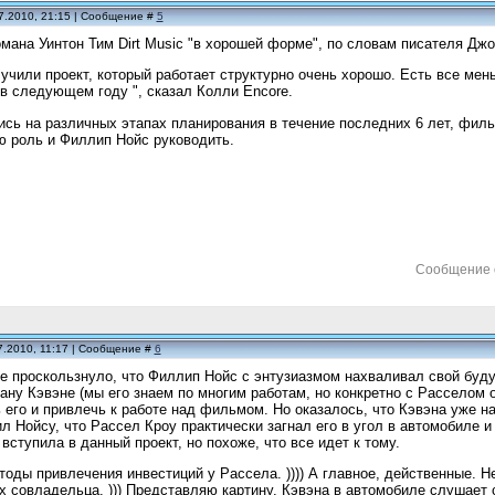
7.2010, 21:15 | Сообщение #
5
мана Уинтон Тим Dirt Music "в хорошей форме", по словам писателя Джо
учили проект, который работает структурно очень хорошо. Есть все ме
в следующем году ", сказал Колли Encore.
сь на различных этапах планирования в течение последних 6 лет, фил
ю роль и Филлип Нойс руководить.
Сообщение 
7.2010, 11:17 | Сообщение #
6
е проскользнуло, что Филлип Нойс с энтузиазмом нахваливал свой буду
ну Кэвэне (мы его знаем по многим работам, но конкретно с Расселом 
 его и привлечь к работе над фильмом. Но оказалось, что Кэвэна уже н
ил Нойсу, что Рассел Кроу практически загнал его в угол в автомобиле
вступила в данный проект, но похоже, что все идет к тому.
оды привлечения инвестиций у Рассела. )))) А главное, действенные. Н
х совладельца. ))) Представляю картину, Кэвэна в автомобиле слушает