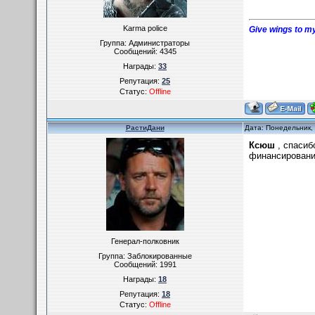
Karma police
Give wings to my
Группа: Администраторы
Сообщений:
4345
Награды:
33
Репутация:
25
Статус:
Offline
РастиДани
Дата: Понедельник,
Ксюш
, спасиб
финансирования
Генерал-полковник
Группа: Заблокированные
Сообщений:
1991
Награды:
18
Репутация:
18
Статус:
Offline