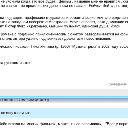
 не уяснила когда это все будет , фильм , название мне не нравится , со
не значит , но вроде и этих денег пока не нашли , Рейчел Вейтс , не мог
д под сорок, профессию медсестры и романтические мечты о родственн
ке на западном побережье Австралии. Ночи напролет, пока домашние спя
ит Лютер Фокс - браконьер, бывший музыкант, одинокая душа. Изгой.
о романа с подлинно приключенческим сюжетом разворачивается на фон
 стиль автора удачно подчеркивает драматизм повествования.
йского писателя Тима Уинтона (р. 1960) "Музыка грязи" в 2002 году вош
на русском языке .
Сообщение 
 16.08.2010, 12:55 | Сообщение #
9
, не могу вспомнить
Вайс играла вл многих фильмах, может, ты ее вспомнишь, - "Враг у ворот