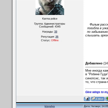
Karma police
Группа: Администраторы
Фильм расск
Сообщений:
4345
погибла в уж
по забыванию
Награды:
33
слышать грязн
Репутация:
25
Статус:
Offline
Добавлено
(14
-----------------------
Мне иногда каж
в "Робине Гуде
синопсис, так 
то, что страна
Give wings to my
kisyulya
Дата: Четверг, 14.0