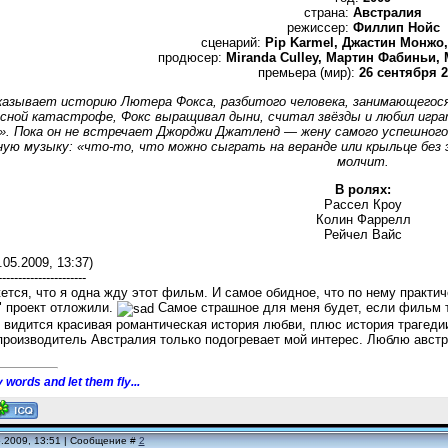
страна:
Австралия
режиссер:
Филлип Нойс
сценарий:
Pip Karmel, Джастин Монжо,
продюсер:
Miranda Culley, Мартин Фабиньи, М
премьера (мир):
26 сентября 2
азывает историю Лютера Фокса, разбитого человека, занимающегося н
асной катастрофе, Фокс выращивал дыни, считал звёзды и любил играт
». Пока он не встречает Джорджи Джатленд — жену самого успешного
ую музыку: «что-то, что можно сыграть на веранде или крыльце без эл
молчит.
В ролях:
Рассел Кроу
Колин Фаррелл
Рейчел Вайс
.05.2009, 13:37)
----------------------
ется, что я одна жду этот фильм. И самое обидное, что по нему практи
" проект отложили.
Самое страшное для меня будет, если фильм так
и видится красивая романтическая история любви, плюс история трагеди
-производитель Австралия только подогревает мой интерес. Люблю авс
 words and let them fly...
5.2009, 13:51 | Сообщение #
2