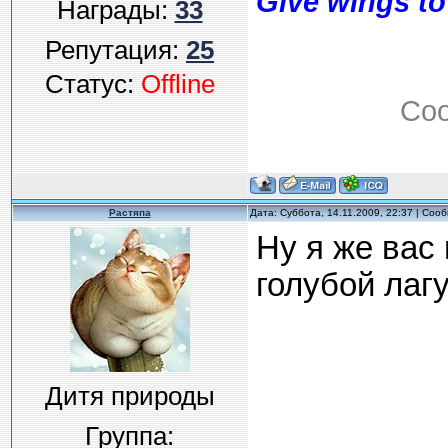
Give wings to
Награды:
33
Репутация:
25
Статус:
Offline
Соо
Растяпа
Дата: Суббота, 14.11.2009, 22:37 | Со
Ну я же вас
голубой лагуны
Дитя природы
Группа: