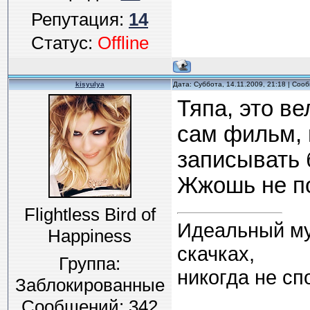
Репутация:
14
Статус:
Offline
kisyulya
Дата: Суббота, 14.11.2009, 21:18 | Со
Тяпа, это ве
сам фильм, 
записывать 
Жжошь не по
Flightless Bird of
Идеальный муж
Happiness
скачках,
Группа:
никогда не спо
Заблокированные
Сообщений:
342