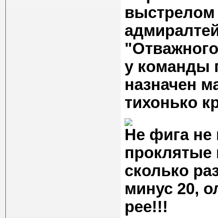
выстрелом 
адмиралтей
"Отважного
у команды 
назначен м
тихонько к
Не фига не 
проклятые 
сколько раз
минус 20, о
рее!!!