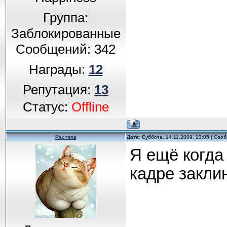
Группа:
Заблокированные
Сообщений:
342
Награды:
12
Репутация:
13
Статус:
Offline
Растяпа
Дата: Суббота, 14.11.2009, 23:05 | Со
Я ещё когда
кадре заклин