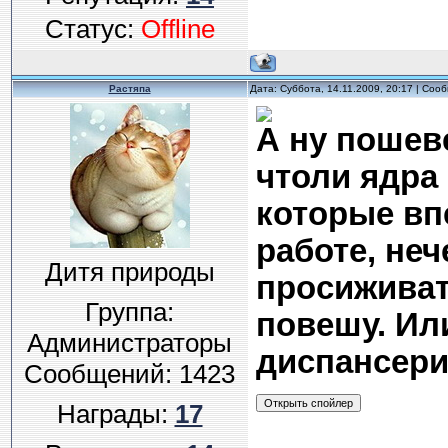
Статус:
Offline
Растяпа
Дата: Суббота, 14.11.2009, 20:17 | Со
А ну пошеве
чтоли ядра 
которые вп
работе, неч
Дитя природы
просиживат
Группа:
повешу. Или
Администраторы
диспансери
Сообщений:
1423
Награды:
17