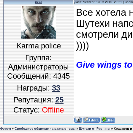
Лекс
Дата: Четверг, 13.05.2010, 20:21 | Соо
Все хотела 
Шутехи напо
смотрели ди
))))
Karma police
Группа:
Give wings to
Администраторы
Сообщений:
4345
Награды:
33
Репутация:
25
Статус:
Offline
Форум
»
Свободное общение на разные темы
»
Шутехи от Растяпы
»
Красавец и