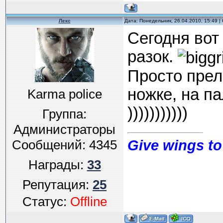
Лекс
Дата: Понедельник, 26.04.2010, 15:49 
Сегодня вот
разок.
Просто прел
ножке, на па
Karma police
)))))))))))
Группа:
Администраторы
Give wings to
Сообщений:
4345
Награды:
33
Репутация:
25
Статус:
Offline