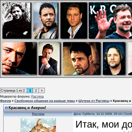
Страница
1
из
2
1
2
»
Модератор форума:
Растяпа
Форум
»
Свободное общение на разные темы
»
Шутехи от Растяпы
»
Красавец и
Красавец и Ахерон!
Растяпа
Дата: Суббота, 14.11.2009, 20:14 | Со
Итак, мои до