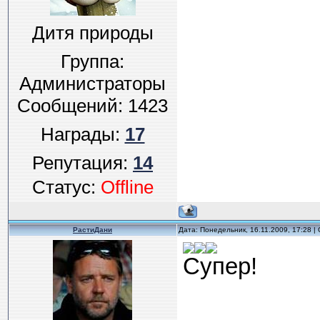
Дитя природы
Группа:
Администраторы
Сообщений:
1423
Награды:
17
Репутация:
14
Статус:
Offline
РастиДани
Дата: Понедельник, 16.11.2009, 17:28 
Супер!