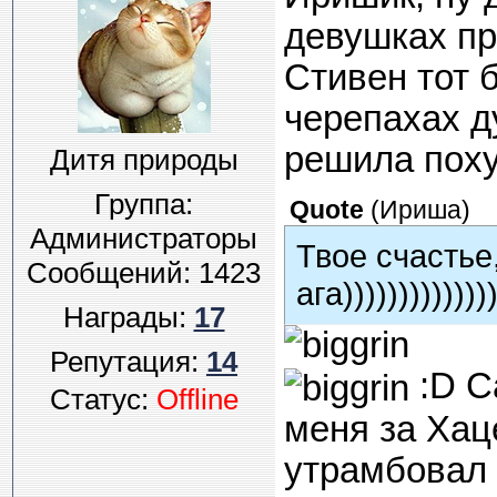
девушках пр
Стивен тот 
черепахах ду
решила поху
Дитя природы
Группа:
Quote
(
Ириша
)
Администраторы
Твое счастье,
Сообщений:
1423
ага))))))))))))))
Награды:
17
Репутация:
14
:D С
Статус:
Offline
меня за Хац
утрамбовал б