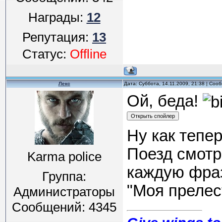
Награды:
12
Репутация:
13
Статус:
Offline
Лекс
Дата: Суббота, 14.11.2009, 21:38 | Со
Ой, беда!
Ну как тепе
Поезд смотр
Karma police
каждую фразу
Группа:
"Моя прелест
Администраторы
Сообщений:
4345