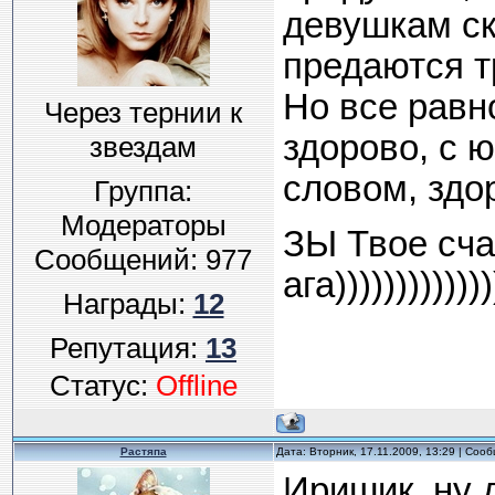
девушкам ск
предаются треп
Но все равн
Через тернии к
здорово, с 
звездам
словом, здо
Группа:
Модераторы
ЗЫ Твое счас
Сообщений:
977
ага)))))))))))))
Награды:
12
Репутация:
13
Статус:
Offline
Растяпа
Дата: Вторник, 17.11.2009, 13:29 | Соо
Иришик, ну 