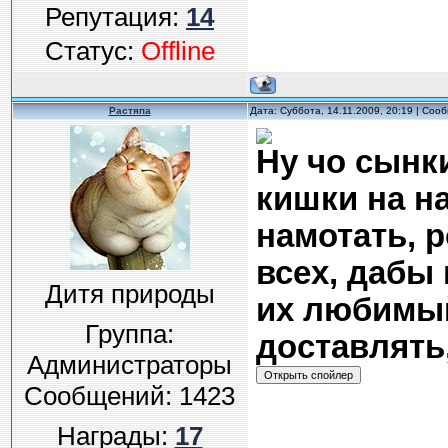
Репутация:
14
Статус:
Offline
Растяпа
Дата: Суббота, 14.11.2009, 20:19 | Со
Ну чо сынк
кишки на н
намотать, 
всех, дабы
Дитя природы
их любимый
Группа:
доставлять
Администраторы
Сообщений:
1423
Награды:
17