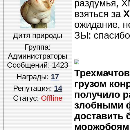
раздумья, Х
взяться за
Х
ожидание, не
ЗЫ: спасибо
Дитя природы
Группа:
Администраторы
Сообщений:
1423
Трехмачтов
Награды:
17
грузом кон
Репутация:
14
получило р
Статус:
Offline
злобными 
доставить 
моржобоям.