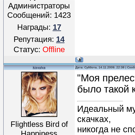
Администраторы
Сообщений:
1423
Награды:
17
Репутация:
14
Статус:
Offline
kisyulya
Дата: Суббота, 14.11.2009, 22:38 | Со
"Моя прелес
было такой 
Идеальный муж
скачках,
Flightless Bird of
никогда не спо
Happiness