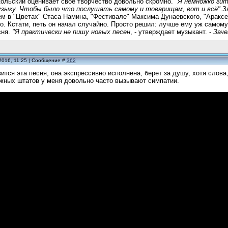
ольский оценивает свое творчество довольно скромно.
"Я немножко ги
узыку. Чтобы было что послушать самому и товарищам, вот и всё"
.З
ем в "Цветах" Стаса Намина, "Фестивале" Максима Дунаевского, "Араксе"
о. Кстати, петь он начал случайно. Просто решил: лучше ему уж самому
сня.
"Я практически не пишу новых песен
, - утверждает музыкант. -
Заче
2016, 11:25 | Сообщение #
362
ится эта песня, она экспрессивно исполнена, берет за душу, хотя слова,
жных штатов у меня довольно часто вызывают симпатии.