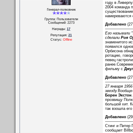
году в Ливерпу
2004 команда п
Генерал-полковник
существование
намереваются о
Группа: Пользователи
Сообщений:
2273
Добавлено
(27
-----------------------
Награды:
17
Его называли 
Репутация:
21
сделали
Роя О
Статус:
Offline
знаменитого ис
появился однов
Орбисона обнар
ротацию, говор
певец гастроли
ранее.Современ
фильму с
Джул
Добавлено
(27
-----------------------
27 января 1956
звезду.
Вообще-
Борен Экстон
прозвищу Полко
большой хит. К
так взошла его 
Добавлено
(29
-----------------------
Стинг и Питер 
сообщает Billb