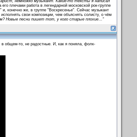
тарист, немножко музыкант. Какие-то тексты я написал
а его плечами работа в легендарной московской рок-группе
 и, конечно же, в группе "Воскресенье". Сейчас музыкант
 исполнять свои композиции, чем объяснять солисту, о чём
м? Новые песни пишет тот, у кого старые плохие…"
 в общем-то, не радостные. И, как я поняла, фолк-