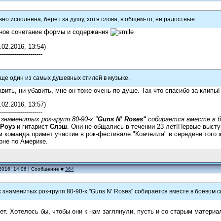
вно исполнена, берет за душу, хотя слова, в общем-то, не радостные
сное сочетание формы и содержания
.02.2016, 13:54)
----------------------
ще один из самых душевных стилей в музыке.
авить, ни убавить, мне он тоже очень по душе. Так что спасибо за клипы!
.02.2016, 13:57)
----------------------
знаменитых рок-групп 80-90-х "
Guns N’ Roses"
собирается вместе в б
 Роуз
и гитарист
Слэш
. Они не общались в течении 23 лет!Первые выступ
м команда примет участие в рок-фестивале "Коачелла" в середине того 
рне по Америке.
2016, 14:06 | Сообщение #
364
 знаменитых рок-групп 80-90-х "Guns N’ Roses" собирается вместе в боевом с
ет. Хотелось бы, чтобы они к нам заглянули, пусть и со старым материало