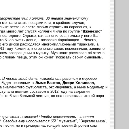
 творчестве Фил Коллинз. 30 января знаменитому
и мечтали стать певцами или, в крайнем случае,
ольше всего на свете любил стучать на барабанах, к
да много лет спустя коллеги Фила по группе
"Дженезис"
 последнего. Однако, как выяснилось, только у него был
это было очень давно, - возразил барабанщик. - Ничего,
что его диски расходятся многомиллионными тиражами, а
11 году Коллинз, к огорчению своих поклонников, заявил о
воем возвращении в музыку. Музыкант рассказал об этом в
По словам певца, этим он хочет "показать своим сыновьям,
". В честь этой даты команда отправится в мировое
з будет неполным: к
Эмме Бантон, Джери Холивелл,
а знаменитого футболиста, экс-перчинка, а ныне модельер и
ыступала полным составом в 2012 году на закрытии
 это было большой честью, но она посчитала, что ей пора
к круг этих немногих! Чтобы перечислить - хватит
й
. Сегодня ему исполняется 65!
"Музыкант", "Зеркало мира",
ьные песни, но и примеры настоящей поэзии.Впрочем сам