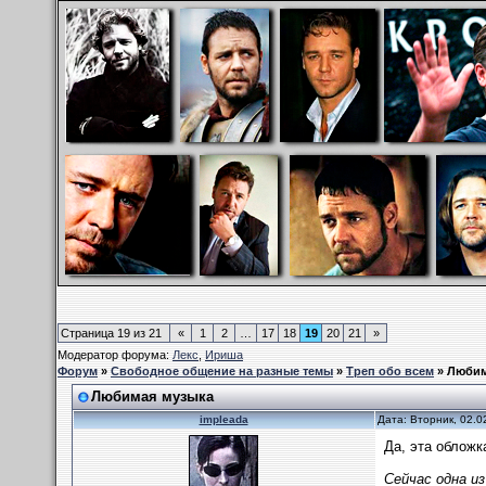
Страница
19
из
21
«
1
2
…
17
18
19
20
21
»
Модератор форума:
Лекс
,
Ириша
Форум
»
Свободное общение на разные темы
»
Треп обо всем
»
Любим
Любимая музыка
impleada
Дата: Вторник, 02.0
Да, эта обложк
Сейчас одна из