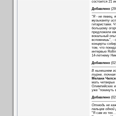
состоится 21 и
Добавлено
(29
-----------------------
"Я - не певец,
музыканту исп
гитаристами. Ч
большому огорч
предложили ем
вокальный опыт
вспомнишь", - 
концерты собир
том, что покид
интервью Rolli
14-летнему Ник
Добавлено
(02
-----------------------
В нынешнем го
турне, точная
Мелани Чилсх
мать четверых 
Олимпийских и
уже "покинуть 
Добавлено
(02
-----------------------
Отнюдь не каж
пальцев одной
"Я сам из тех.