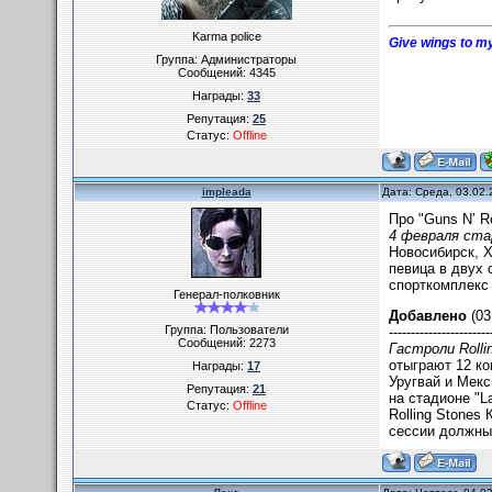
Karma police
Give wings to my
Группа: Администраторы
Сообщений:
4345
Награды:
33
Репутация:
25
Статус:
Offline
impleada
Дата: Среда, 03.02.
Про "Guns N’ R
4 февраля ста
Новосибирск, Х
певица в двух 
спорткомплекс 
Генерал-полковник
Добавлено
(03
Группа: Пользователи
-----------------------
Сообщений:
2273
Гастроли Rolli
отыграют 12 ко
Награды:
17
Уругвай и Мекс
Репутация:
21
на стадионе "L
Статус:
Offline
Rolling Stones
сессии должны 