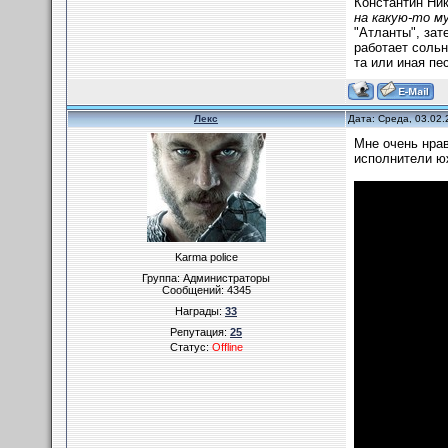
Константин Ник
на какую-то м
"Атланты", зат
работает сольн
та или иная пе
Лекс
Дата: Среда, 03.02.
Мне очень нрав
исполнители ю
Karma police
Группа: Администраторы
Сообщений:
4345
Награды:
33
Репутация:
25
Статус:
Offline