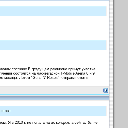
оевом составе.
В грядущем реюнионе примут участие
ления состоятся на лас-вегаской T-Mobile Arena 8 и 9
же месяца. Летом "Guns N’ Roses" отправляется в
оставе.
м. Я в 2010 г. не попала на их концерт, а сейчас бы не