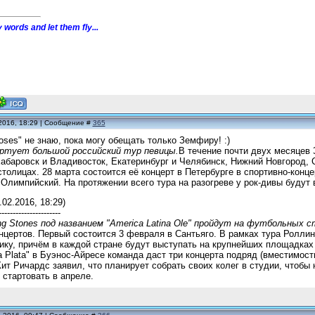
 words and let them fly...
2016, 18:29 | Сообщение #
365
oses" не знаю, пока могу обещать только Земфиру! :)
ртует большой российский тур певицы.
В течение почти двух месяцев 
абаровск и Владивосток, Екатеринбург и Челябинск, Нижний Новгород, 
столицах. 28 марта состоится её концерт в Петербурге в спортивно-кон
Олимпийский. На протяжении всего тура на разогреве у рок-дивы буду
.02.2016, 18:29)
----------------------
ng Stones под названием "America Latina Ole" пройдут на футбольных
нцертов. Первый состоится 3 февраля в Сантьяго. В рамках тура Роллин
ику, причём в каждой стране будут выступать на крупнейших площадках 
a Plata" в Буэнос-Айресе команда даст три концерта подряд (вместимост
 Кит Ричардс заявил, что планирует собрать своих колег в студии, чтобы
стартовать в апреле.