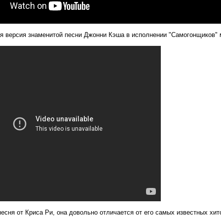
я версия знаменитой песни Джонни Кэша в исполнении "Самогонщиков" 
песня от Криса Ри, она довольно отличается от его самых известных хито