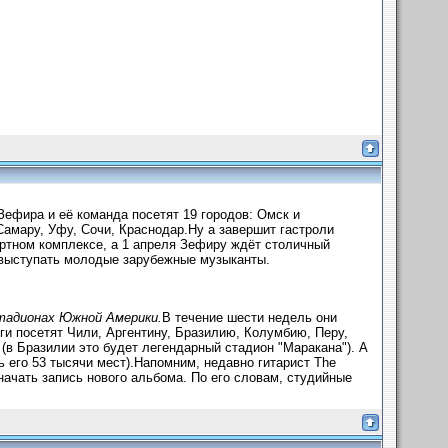
Зефира и её команда посетят 19 городов: Омск и
Самару, Уфу, Сочи, Краснодар.Ну а завершит гастроли
цертном комплексе, а 1 апреля Зефиру ждёт столичный
т выступать молодые зарубежные музыканты.
 стадионах Южной Америки.
В течение шести недель они
ги посетят Чили, Аргентину, Бразилию, Колумбию, Перу,
(в Бразилии это будет легендарный стадион "Маракана"). А
ь его 53 тысячи мест).Напомним, недавно гитарист The
 начать запись нового альбома. По его словам, студийные