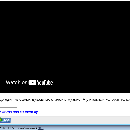
ще один из самых душевных стилей в музыке. А уж южный колорит толь
 words and let them fly...
2016, 13:57 | Сообщение #
363