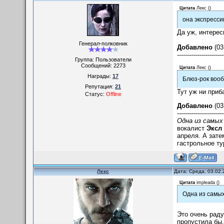
Цитата
Лекс
(
)
она экспресси
Да уж, интере
Генерал-полковник
Добавлено
(03
-----------------------
Группа: Пользователи
Сообщений:
2273
Цитата
Лекс
(
)
Награды:
17
Блюз-рок вооб
Репутация:
21
Тут уж ни приб
Статус:
Offline
Добавлено
(03
-----------------------
Одна из самых 
вокалист
Эксл
апреля. А зате
гастрольное ту
Лекс
Дата: Среда, 03.02.
Цитата
impleada
(
)
Одна из самых
Это очень раду
пропустила бы.