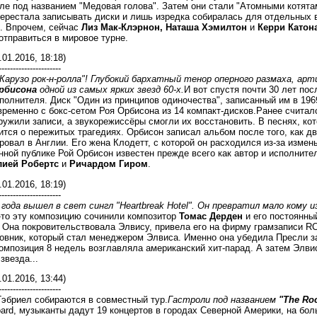
ле под названием "Медовая голова". Затем они стали "Атомными котята
ерестала записывать диски и лишь изредка собиралась для отдельных в
. Впрочем, сейчас
Лиз Мак-Клэрнон,
Наташа Хэмилтон
и
Керри Катон
тправиться в мировое турне.
.01.2016, 18:18)
----------------------
"Карузо рок-н-ролла"! Глубокий бархатный тенор оперного размаха, ар
рбисона
одной из самых ярких звезд 60-х.
И вот спустя почти 30 лет по
полнителя. Диск "Один из принципов одиночества", записанный им в 196
ременно с бокс-сетом Роя Орбисона из 14 компакт-дисков.Ранее считало
ужили записи, а звукорежиссёры смогли их восстановить. В песнях, ко
ится о пережитых трагедиях. Орбисон записал альбом после того, как дв
ровал в Англии. Его жена Клодетт, с которой он расходился из-за измен
ной публике Рой Орбисон известен прежде всего как автор и исполнител
ией Робертс
и
Ричардом Гиром
.
.01.2016, 18:19)
----------------------
 года вышел в свет сингл "Heartbreak Hotel". Он превратил мало кому
то эту композицию сочинили композитор
Томас Дерден
и его постоянны
. Она покровительствовала Элвису, привела его на фирму грамзаписи R
вник, который стал менеджером Элвиса. Именно она убедила Пресли зап
омпозиция 8 недель возглавляла американский хит-парад. А затем Элви
звезда...
.01.2016, 13:44)
----------------------
Гэбриел собираются в совместный тур.
Гастроли под названием
"The Roc
oard, музыканты дадут 19 концертов в городах Северной Америки, на б