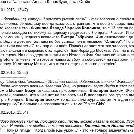
юня на Nationwide Arena в Коламбусе, штат Огайо.
.01.2016, 13:47)
----------------------
 я - барабанщиц, который немного умеет петь", - так говорит о своём
олняется 65 лет.
Ему всегда казалось странным, что все его сверстник
то касается его -
Филиппа Дэвида Чарльза Коллинза,
то с 13 лет он б
ению соседей по тихому западному предместью Лондона - Чизвик. И ког
у заменить ушедшего вокалиста
Питера Гэбриэла
, Фил отказывался до
. Ведь в детстве Коллинз не без успеха пел в мюзикле
"Оливер"
. "Но 
ответили коллеги.С тех пор он и поёт. Причём делает это так здорово, 
ают аншлаги в мировых столицах: от Нью-Йорка до Москвы. Увы, но в 20
ает сцену. Но не выдержал и пяти лет.Недавно Фил Коллинз объявил о с
ng Stone, отметив, что готовит новый альбом и собирается на гастроли. 
оласу 10-летнему Мэтью, что отец их еще на многое способен".
.02.2016, 13:53)
----------------------
ду "Spice Girls"отметит 20-летие своего дебютного сингла "Wannabe
 дата которого пока неизвестна.
Увы, но реюнион
герлз-бэнда
в этот ра
ем
и
Мелани Браун
отказалась присоединиться
Виктория Бэкхем
. Жен
детей, заявила, что у нее нет на это времени.В последний раз группа в
гр в Лондоне.
Виктория Бекхэм
тогда заявила журналистам, что для неё
вечеринку" и больше не возвращаться к теме "Spice Girls".
.02.2016, 13:54)
----------------------
дого рок-музыканта, поющего свои песни, можно назвать поэтом. Узо
 руки. И среди них почётное место занимает
Константин Никольски
..", "Ночная птица", "Когда поймешь умом..." - это не только замечател