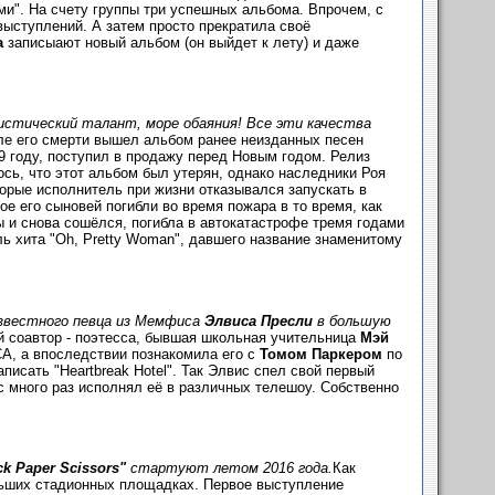
ми". На счету группы три успешных альбома. Впрочем, с
ыступлений. А затем просто прекратила своё
а
записыают новый альбом (он выйдет к лету) и даже
тистический талант, море обаяния! Все эти качества
сле его смерти вышел альбом ранее неизданных песен
9 году, поступил в продажу перед Новым годом. Релиз
сь, что этот альбом был утерян, однако наследники Роя
торые исполнитель при жизни отказывался запускать в
ое его сыновей погибли во время пожара в то время, как
ы и снова сошёлся, погибла в автокатастрофе тремя годами
ь хита "Oh, Pretty Woman", давшего название знаменитому
 известного певца из Мемфиса
Элвиса Пресли
в большую
й соавтор - поэтесса, бывшая школьная учительница
Мэй
CA, а впоследствии познакомила его с
Томом Паркером
по
исать "Heartbreak Hotel". Так Элвис спел свой первый
с много раз исполнял её в различных телешоу. Собственно
k Paper Scissors"
стартуют летом 2016 года.
Как
ольших стадионных площадках. Первое выступление