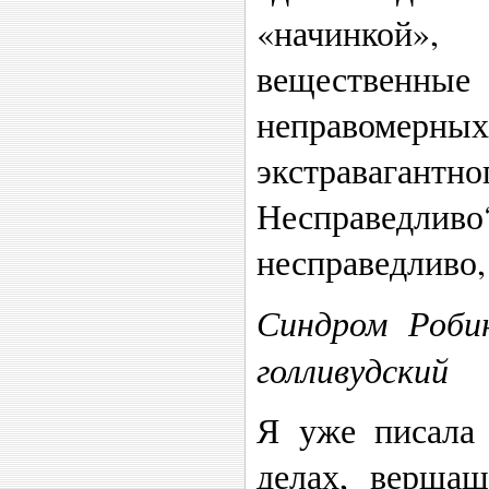
«начинкой
веществен
неправом
экстраваг
Несправедл
несправедливо,
Синдром Роби
голливудский
Я уже писала
делах, вершащ