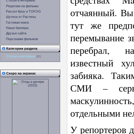
Статьи и интервью
Рецензии на фильмы
отчаянный. Вы
Рассел Кроу и TOFOG
Шутехи от Растяпы
тут же предпо
Гостевая книга
Наши баннеры
перемывание зв
Друзья сайта
Персонажи фильмов
перебрал, н
Категории раздела
Статьи и интервью
[85]
известный ху
забияка. Так
Скоро на экранах
СМИ – серв
маскулинно
отдельными не
У репортеров д