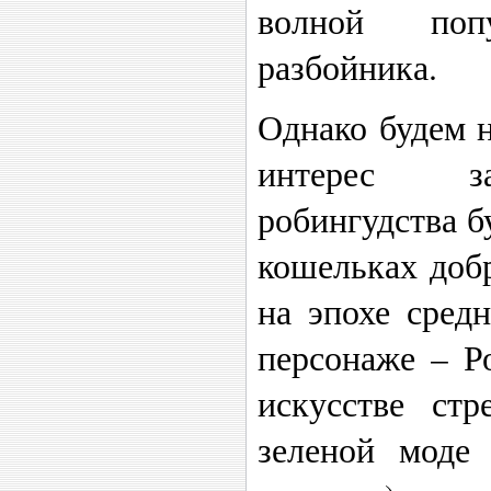
волной попу
разбойника.
Однако будем н
интерес за
робингудства б
кошельках доб
на эпохе средн
персонаже – Р
искусстве ст
зеленой моде