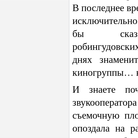
В последнее вр
исключительно
бы сказал
робингудовски
днях знамени
киногруппы… н
И знаете по
звукооператор
съемочную пло
опоздала на ра