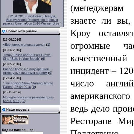
(менеджерам
знаете ли вы,
[
12.04.2016 Лас-Вегас, Невада.
Выступление Рассела со сцены в
рамках CinemaCon 2016 Warner Bros.
]
Кроу оставля
Новые материалы
[15.06.2016]
огромные ча
«Девчонки, я снова в деле»
(
1
)
[03.06.2016]
качественн
Jimmy Fallon and Russell Crowe
Sing "Balls in Your Mouth"
(
0
)
[20.05.2016]
инцидент – 120
Рассел Кроу: я с подозрением
отношусь к славным парням
(
0
)
[12.04.2016]
число англи
"The Tonight Show Starring Jimmy
Fallon", 07.04.2016
(
0
)
американского
[25.11.2014]
Молодой Рассел в рекламе Кока-
Колы (80-е)
(
0
)
ведь дело прои
Наши проекты
Ресторане Мир
Пеллегрин
Код на наш баннер: