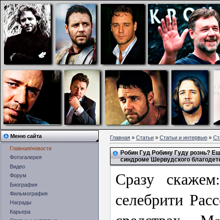
Меню сайта
Главная
»
Статьи
»
Статьи и интервью
»
Ст
Главная/новости
Робин Гуд Робину Гуду рознь? Ещ
Фотогалерея
синдроме Шервудского благодет
Видео
Сразу скажем
Форум
Биография
селебрити Расс
Фильмография
Награды
Карьера
средствах M