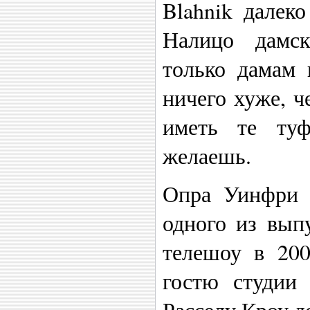
Blahnik далек
Налицо дамс
только дамам 
ничего хуже, ч
иметь те туф
желаешь.
Опра Уинфри (
одного из вып
телешоу в 200
гостю студии
Расселу Кроу д