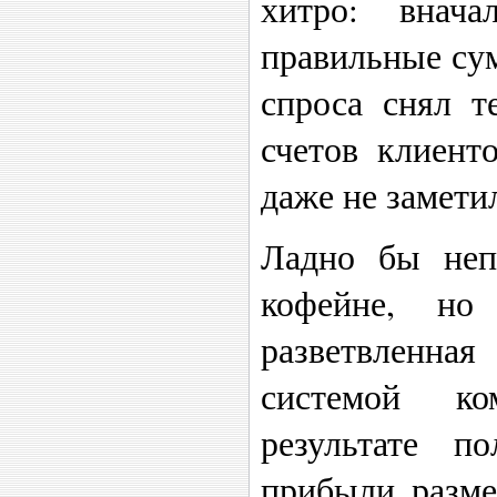
хитро: внач
правильные сум
спроса снял т
счетов клиент
даже не замети
Ладно бы неп
кофейне, но
разветвленная
системой ко
результате 
прибыли разме