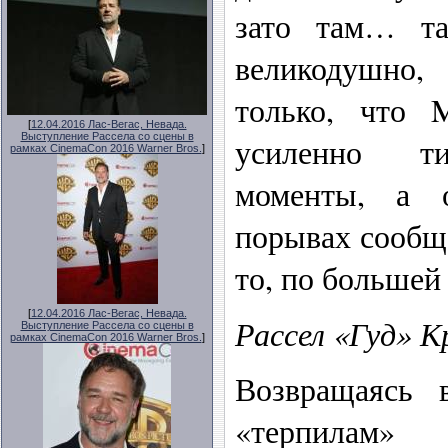
зато там… та
великодушно
только, что 
[
12.04.2016 Лас-Вегас, Невада.
Выступление Рассела со сцены в
усиленно ти
рамках CinemaCon 2016 Warner Bros.
]
моменты, а 
порывах сообщ
то, по большей
[
12.04.2016 Лас-Вегас, Невада.
Рассел «Гуд» К
Выступление Рассела со сцены в
рамках CinemaCon 2016 Warner Bros.
]
Возвращаясь
«терпилам