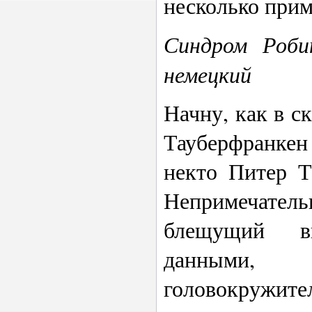
несколько прим
Синдром Роби
немецкий
Начну, как в с
Тауберфранкен
некто Питер Та
Непримечат
блещущий в
данными
головокружит