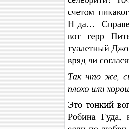
счетом никако
Н-да… Справед
вот герр Пит
туалетный Джо
вряд ли соглася
Так что же, с
плохо или хоро
Это тонкий во
Робина Гуда, 
если по любви 