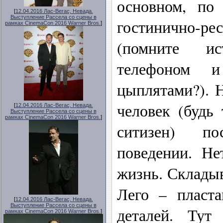
основном, по
[
12.04.2016 Лас-Вегас, Невада.
Выступление Рассела со сцены в
гостинично-
рамках CinemaCon 2016 Warner Bros.
]
(помните и
телефоном 
цыплятами?). Н
человек (будь
[
12.04.2016 Лас-Вегас, Невада.
Выступление Рассела со сцены в
рамках CinemaCon 2016 Warner Bros.
]
ситизен) по
поведении. Не
жизнь. Складыв
Лего – пласт
[
12.04.2016 Лас-Вегас, Невада.
Выступление Рассела со сцены в
деталей. Тут 
рамках CinemaCon 2016 Warner Bros.
]