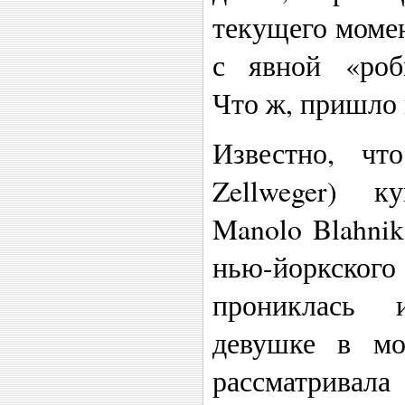
текущего момен
с явной «роби
Что ж, пришло 
Известно, чт
Zellweger) 
Manolo Blahnik
нью-йоркск
прониклась 
девушке в мо
рассматривал