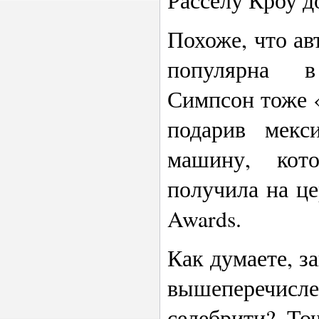
Похоже, что ав
популярна в
Симпсон тоже «
подарив мекс
машину, кот
получила на ц
Awards.
Как думаете, з
вышеперечи
селебрити? То